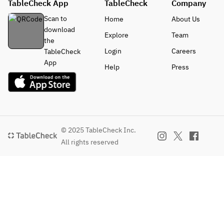
TableCheck App
TableCheck
Company
Scan to
Home
About Us
download
Explore
Team
the
Login
Careers
TableCheck
App
Help
Press
© 2025 TableCheck Inc.
All rights reserved