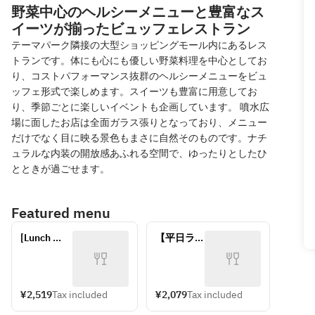
野菜中心のヘルシーメニューと豊富なス
イーツが揃ったビュッフェレストラン
テーマパーク隣接の大型ショッピングモール内にあるレス
トランです。体にも心にも優しい野菜料理を中心としてお
り、コストパフォーマンス抜群のヘルシーメニューをビュ
ッフェ形式で楽しめます。スイーツも豊富に用意してお
り、季節ごとに楽しいイベントも企画しています。 噴水広
場に面したお店は全面ガラス張りとなっており、メニュー
だけでなく目に映る景色もまさに自然そのものです。ナチ
ュラルな内装の開放感あふれる空間で、ゆったりとしたひ
とときが過ごせます。
Featured menu
[Lunch 
【平日ラン
weekdays] 
チ】シニア
Adults * 
※65歳以上
Junior 
が対象で
high 
す。
¥2,519
Tax included
¥2,079
Tax included
school 