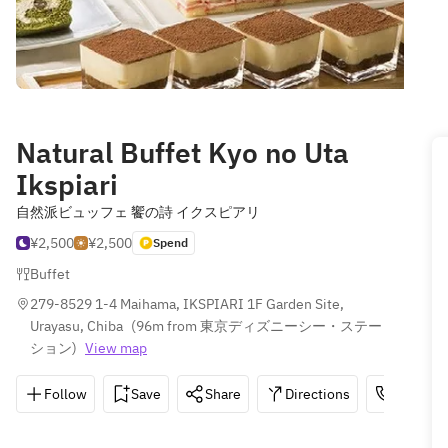
Natural Buffet Kyo no Uta
Ikspiari
自然派ビュッフェ 饗の詩 イクスピアリ
¥2,500
¥2,500
Spend
Buffet
279-8529 1-4 Maihama, IKSPIARI 1F Garden Site, 
Urayasu, Chiba
(
96m from 東京ディズニーシー・ステー
ション
)
View map
Follow
Save
Share
Directions
047-305