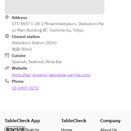
テトフライ)
ださい
Directions
Saroma 
（スペ
・鶏も
black beef 
イン風
【メイン】
もの串
Address
(+660 yen)
ブイヤ
▼お好きな
焼き
171-8557 1-28-2 Minamiikebukuro, Ikebukuro Par
ベー
メインをお
・トル
co Main Building 8F, Toshima-ku, Tokyo
■Paella　
ス）
選びくださ
ティー
Closest station
Paella
い
ジャ
Ikebukuro Station (82m)
Choose 
【デザ
・牛リブロ
(スペ
池袋 (83m)
your 
ート】
ースの炭火
インオ
Cuisine
favorite 
本日の
焼
ムレ
Spanish
,
Seafood
,
Wine Bar
paella
3種デ
・茨城県産
ツ)
Website
*Up to 4 
ザート
ローズポー
・ムー
https://bar-espanol-labodega-parrilla.com/
people can 
盛り合
クの炭火焼
ル貝の
Phone
share one 
わせ
・サルスエ
ワイン
03-6907-0272
type
（デザ
ラ（スペイ
蒸し
ート一
ン風ブイヤ
・パタ
・Seafood 
例）
ベース）
タスブ
paella
・バス
・魚介のパ
ラバス
クチー
エリャ
(ポテ
TableCheck App
TableCheck
Company
・Squid ink 
ズケー
・イカ墨の
トフラ
paella
キ
Scan to
Home
About Us
パエリャ
イ)