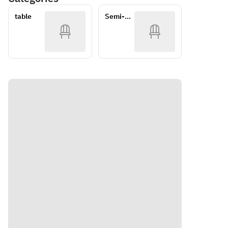
favorite 
くださ
チョ
選びく
カジュ
＆デザー
ース(5
main dish
い
table
Semi-
アルラ
・タパス盛
ださい
ト・カフ
品)】
・魚介
private
ンチ
ェ！プチ贅
WEB
り合わせ
・鮮魚
・
のパエ
沢ランチに
予約限
のカル
Charbroiled
リャ
◎《公式予
定！全
【温タパ
パッチ
 Iberian 
・イカ
約特典で乾
皿選べ
ス】
ョ
杯ドリンク
る贅沢
pork
墨のパ
▼お好きな
・タパ
付き！》
フルコ
エリャ
1品をお選
ス盛り
ース
・Zarzuela 
・月替
びください
合わせ
◎〜ご
(Spanish 
わりパ
・鶏ももの
・チキ
褒美ラ
bouillabais
エリャ
串焼き
ンシー
ンチや
se)
・MIX
・トルティ
ザーサ
記念日
パエリ
に〜
ージャ(スペ
ラダ
・
ャ
《公式
インオムレ
Charbroiled
・茨城
予約特
ツ)
【温タ
 beef rib 
県産ロ
典で乾
・ムール貝
パス】
杯ドリ
roast
ーズポ
のワイン蒸
▼お好
ンク付
ークの
し
きな1
き！》
・
炭火焼
・パタタス
品をお
Charbroiled
・サル
ブラバス(ポ
選びく
 Hokkaido 
スエラ