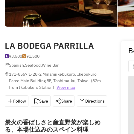
LA BODEGA PARRILLA
B
¥3,500
¥1,500
Spanish
,
Seafood
,
Wine Bar
171-8557 1-28-2 Minamiikebukuro, Ikebukuro 
Parco Main Building 8F, Toshima-ku, Tokyo
(
82m 
from Ikebukuro Station
)
View map
Follow
Save
Share
Directions
03-6907
炭火の香ばしさと産直野菜が楽しめ
る、本場仕込みのスペイン料理