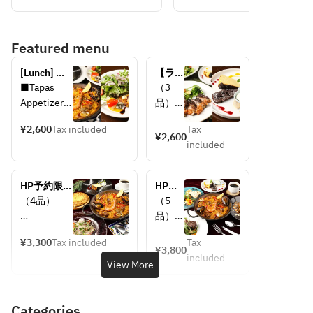
Featured menu
[Lunch] 
【ラン
Online 
チ｜デ
■Tapas　
（3
reservation 
ザート
Appetizers
品）
only price 
＆メイ
★ La 
ンセッ
¥2,600
Tax included
Tax
Prosciutto 
【前
¥2,600
Bodega 
ト(3
included
salad
菜】
course 
品)】
グリー
(weekdays 
デザー
■Sopa　
ンサラ
only, 
トは3
HP予約限
HP予
Soup
ダ
includes 
種盛り
定!!ベスト
約限
（4品）
（5
Soup of the 
seasonal 
合わ
レートプラ
定!!ベ
品）
day
【メイ
fruit 
せ！パ
ン【ランチ
ストレ
【前菜】
cocktail)
エリ
ン】
｜パリージ
ートプ
¥3,300
Tax included
Tax
▼お好きな
【前
¥3,800
ャ・炭
ャコース(4
ラン
■Plato　
▼お好
included
1品をお選
菜】
View More
火焼な
品)】牛リブ
【ラン
Main
きなメ
びください
▼お好
ど全6
ロースなど
チ｜エ
Choose 
インを
・本日鮮魚
きな1
種から
7種から選
スペシ
your 
お選び
Categories
のカルパッ
品をお
選べる
べるメイン
ャルコ