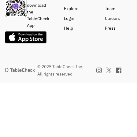
・ガト
download
・MIXパエ
Explore
Team
・
ーショ
the
リャ
【メイ
Hokkaido 
コラ
Login
Careers
TableCheck
・月替わり
ン】
Saroma 
・クリ
App
パエリャ
▼お好
Help
Press
black beef 
ームフ
・フェアパ
きなメ
paella
ラン
エリャ
インを
・クレ
お選び
・Paella 
マカタ
【デザー
くださ
with plenty 
ラナ
ト】
い
of clams 
・季節
© 2025 TableCheck Inc.
本日の2種
・牛リ
and a sea 
のアイ
デザートの
ブロー
All rights reserved
scent
ス
盛り合わせ
スの炭
火焼
・Mixed 
【カフ
【カフェ】
・ロー
seafood 
ェ】
▼以下より
ズポー
and Iberian 
▼以下
お選びいた
クの炭
pork paella
よりお
だけます
火焼
選びい
・コーヒー
・サル
Seasonal 
ただけ
（ICE/HOT
スエラ
recommen
ます
）
（スペ