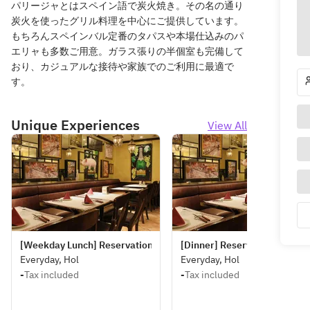
パリージャとはスペイン語で炭火焼き。その名の通り
炭火を使ったグリル料理を中心にご提供しています。
もちろんスペインバル定番のタパスや本場仕込みのパ
エリャも多数ご用意。ガラス張りの半個室も完備して
おり、カジュアルな接待や家族でのご利用に最適で
す。
Unique Experiences
View All
[Weekday Lunch] Reservations for seats only
[Dinner] Reservations for sea
Everyday, Hol
Everyday, Hol
-
Tax included
-
Tax included