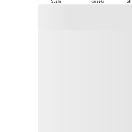
Sushi
Kaiseki
Sh