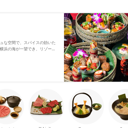
ュな空間で、スパイスの効いた
横浜の海が一望でき、リゾート
に使った蒸し料理やトムヤムク
も用意しています。鶏肉と茄子
わせて5段階から選んで頂けま
みください。