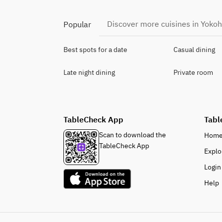
Discover more cuisines in Yok
Popular
Best spots for a date
Casual dining
Late night dining
Private room
TableCheck App
Tabl
Scan to download the
Hom
TableCheck App
Explo
Login
Help