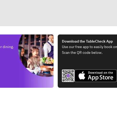
Download the TableCheck App
r dining.
Use our free app to easily book on
Scan the QR code below.