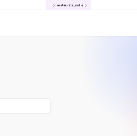
For restaurateurs
Help