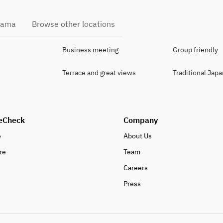
ohama
Browse other locations
Business meeting
Group friendly
Terrace and great views
Traditional Jap
eCheck
Company
e
About Us
re
Team
Careers
Press