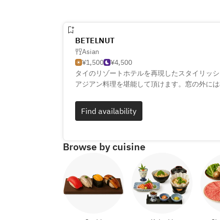
BETELNUT
Asian
¥1,500
¥4,500
タイのリゾートホテルを再現したスタイリッシ
アジアン料理を堪能して頂けます。窓の外には
気分が一層上がるでしょう。海の幸をふんだん
ンはもちろんのこと、タイの伝統料理カオヤム
Find availability
を使ったグリーンカレーの辛さは、お好みに合
す。食後のお口直しに、アジアンティもお楽し
Browse by cuisine