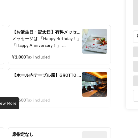
【お誕生日・記念日】有料メッセー
ジプレート(※2日前までの要予約)
メッセージは 「Happy Birthday！」 
「Happy Anniversary！」 
「Congratulations！」　「いつもあ
¥1,000
Tax included
りがとう♡」など。
【ホール内テーブル席】GROTTO ア
フタヌーンティー
¥4,600
Tax included
iew More
席指定なし