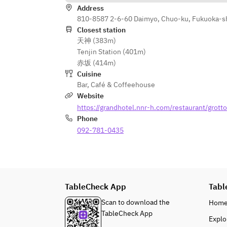
Address
810-8587 2-6-60 Daimyo, Chuo-ku, Fukuoka-s
Closest station
天神 (383m)
Tenjin Station (401m)
赤坂 (414m)
Cuisine
Bar
,
Café & Coffeehouse
Website
https://grandhotel.nnr-h.com/restaurant/grotto
Phone
092-781-0435
TableCheck App
Tabl
Scan to download the
Hom
TableCheck App
Explo