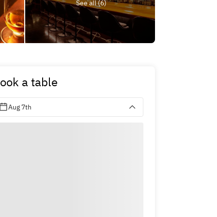
See all (6)
ook a table
Aug 7th