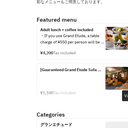
彩なメニューもご用意しております。
Featured menu
Adult lunch + coffee included
・If you use Grand Etude, a table 
charge of ¥550 per person will be 
applied.
¥4,200
Tax included
[Guaranteed Grand Etude Sofa 
Seat] Afternoon Tea (weekdays 
only)
¥5,100
Tax included
V
Categories
グランエチュード