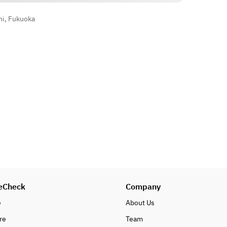
hi, Fukuoka
eCheck
Company
e
About Us
re
Team