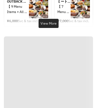
OUTBACK 
ミート
Items >>
for 2 
COURSE
ラバー
【 9 Menu 
【 7 
- Bloomin' 
Hours  
コース
Items + All 
Menu 
Onion
】
You Can Drink 
Items + 
- Baby Back 
¥6,000
Svc & tax incl.
¥7,000
Svc & tax incl.
for 2 Hours 】
All You 
View More
Ribs
<< 
Can 
- Black 
Menu 
<< Menu 
Drink 
Pepper Steak
Items 
Items >>
for 2 
- Alice 
>>
- Bloomin' 
Hours 】
Springs 
- 
Onion
Chicken 
Bloomin
- Ribeye Steak
<< 
Quesadilla
' Onion
- Outback 
Menu 
- Smoked 
- 
Special Steak
Items 
Salmon
Outback 
- Popcorn 
>>
- Chicken 
Special 
Shrimp
- 
Caesar Salad
Steak
- Baby Back 
Bloomin
- Honey Bread
- Baby 
Ribs
' Onion
Back 
- Dessert
- Baby 
Ribs
- Honey Bread
Back 
- Rack 
Ribs
of Lamb
*Image is a 
- Black 