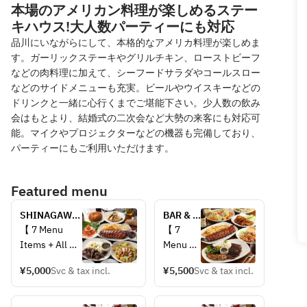
本場のアメリカン料理が楽しめるステー
キハウス!大人数パーティーにも対応
品川にいながらにして、本格的なアメリカ料理が楽しめま
す。ガーリックステーキやグリルチキン、ローストビーフ
などの肉料理に加えて、シーフードサラダやコールスロー
などのサイドメニューも充実。ビールやウイスキーなどの
ドリンクと一緒に心行くまでご堪能下さい。少人数の飲み
会はもとより、結婚式の二次会など大勢の来客にも対応可
能。マイクやプロジェクターなどの機器も完備しており、
パーティーにもご利用いただけます。
Featured menu
SHINAGAWA-
BAR & 
KU & 
GRILL 
【 7 Menu 
【 7 
MINATO-KU 
COURSE
Items + All 
Menu 
DISTRICT 
You Can Drink 
Items + 
COURSE
¥5,000
Svc & tax incl.
¥5,500
Svc & tax incl.
for 2 Hours 】
All You 
Can 
<< Menu 
Drink 