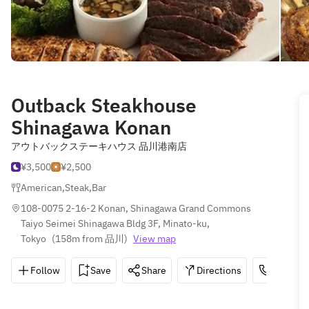
Outback Steakhouse
Shinagawa Konan
アウトバックステーキハウス 品川港南店
¥3,500
¥2,500
American
,
Steak
,
Bar
108-0075 2-16-2 Konan, Shinagawa Grand Commons 
Taiyo Seimei Shinagawa Bldg 3F, Minato-ku, 
Tokyo
(
158m from 品川
)
View map
Follow
Save
Share
Directions
03-6718