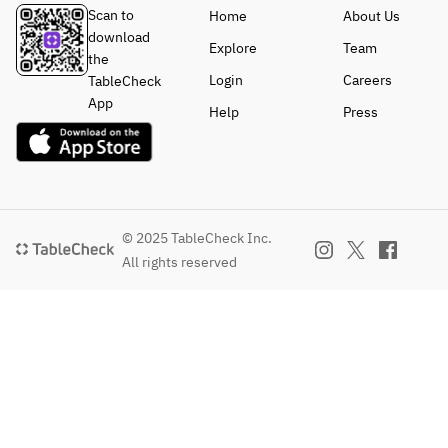
Scan to
Home
About Us
download
Explore
Team
the
Login
Careers
TableCheck
App
Help
Press
© 2025 TableCheck Inc.
All rights reserved