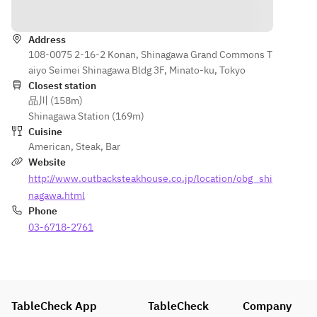
Directions
- 
sample
Pepper 
Queensl
Steak
and 
Address
- Alice 
108-0075 2-16-2 Konan, Shinagawa Grand Commons T
Salad
Springs 
aiyo Seimei Shinagawa Bldg 3F, Minato-ku, Tokyo
- 
Chicken 
Closest station
Dessert
Quesadi
品川 (158m)
- Honey 
lla
Shinagawa Station (169m)
Bread
- 
Cuisine
Smoked 
American
,
Steak
,
Bar
*Image 
Salmon
Website
is a 
- 
http://www.outbacksteakhouse.co.jp/location/obg_shi
sample
Chicken 
nagawa.html
Caesar 
Phone
Salad
03-6718-2761
- Honey 
Bread
TableCheck App
TableCheck
Company