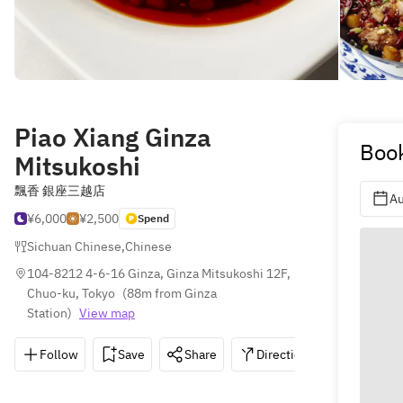
Piao Xiang Ginza
Book
Mitsukoshi
飄香 銀座三越店
Au
¥6,000
¥2,500
Spend
Sichuan Chinese
,
Chinese
104-8212 4-6-16 Ginza, Ginza Mitsukoshi 12F, 
Chuo-ku, Tokyo
(
88m from Ginza 
Station
)
View map
Follow
Save
Share
Directions
050-317