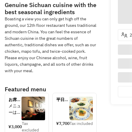
Genuine Sichuan cuisine with the
best seasonal ingredients
Boasting a view you can only get high off the
ground, our 12th floor restaurant fuses traditional
and modern China. You can feel the essence of
2
Sichuan cuisine in the great numbers of
authentic, traditional dishes we offer, such as our
chicken, mapo tofu, and twice-cooked pork.
Please enjoy our Chinese alcohol, wine, fruit
liquors, champagne, and all sorts of other drinks
with your meal.
Featured menu
お席の
平日限
ご予
定　四
メニュ
約　デ
川名菜
ーは当
ィナー
フリー
日お選
ドリン
Tax
¥7,700
Tax included
びくだ
¥3,000
ク付き
excluded
さい。