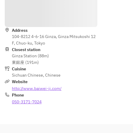
しめる
いただ
ランチ
けま
Directions
コース
す。辛
いだけ
Address
・前菜
ではな
104-8212 4-6-16 Ginza, Ginza Mitsukoshi 12
の三種
い飄香
F, Chuo-ku, Tokyo
盛り合
のお料
Closest station
わせ
理が存
Ginza Station (88m)
・四川
分に楽
東銀座 (191m)
名物　
しめる
Cuisine
おおい
ディナ
Sichuan Chinese
,
Chinese
た冠地
ーコー
Website
どりの
スで
http://www.baiwei-ji.com/
よだれ
す。
Phone
鶏
・前菜
050-3171-7024
・季節
の三種
の蒸し
盛り合
スープ
わせ
・夏野
・四川
菜とア
名物　