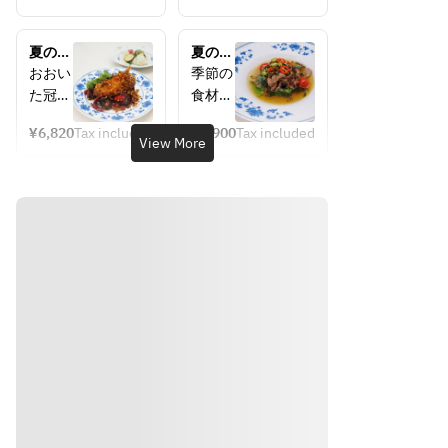
コース
夏のラ
夏のデ
ンチコ
ィナー
おおい
季節の
ース  
コー
た冠地
食材を
2026.6
ス　
どりを
使った
月～
2026.6
¥6,820
Tax included
¥9,900
Tax included
使用し
メニュ
View More
月～
た人気
ー、四
のよだ
川料理
れ鶏や
ならで
夏野菜
はのス
を取り
パイス
入れた
使いや
季節の
発酵食
メニュ
材を組
ー、名
み合わ
物の悪
せたお
大王の
すすめ
スペア
メニュ
リブな
ーもお
どが楽
楽しみ