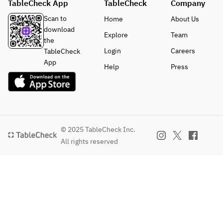
TableCheck App
TableCheck
Company
オリイ
おおい
カ　青
た冠地
Scan to
Home
About Us
じそと
どりの
download
Explore
Team
豆鼓の
よだれ
the
炒め
鶏
Login
Careers
TableCheck
・悪大
・フカ
App
Help
Press
王のス
ヒレ、
ペアリ
金華ハ
ブ
ムの黄
・季節
金仕立
野菜の
てスー
炒め
プ
© 2025 TableCheck Inc.
・十六
(＋
All rights reserved
ササゲ
2,000
のピク
円で姿
ルス入
煮に変
り担担
更が可
麵
能で
・本日
す)
のデザ
・鮮魚