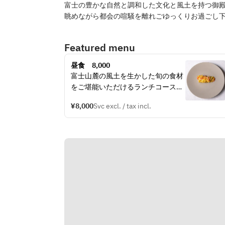
富士の豊かな自然と調和した文化と風土を持つ御殿場
眺めながら都会の喧騒を離れごゆっくりお過ごし
Featured menu
昼食　8,000
富士山麓の風土を生かした旬の食材
をご堪能いただけるランチコースで
す。
¥8,000
Svc excl. / tax incl.
全7～8品
・前菜　2～3品
・パスタ　1〜2品（追加注文あり）
・メイン（ココット野菜付）　1品
・ドルチェ　1品
・カフェ
当日、メニューの中から、お好きな
パスタ・メインをお選びいただきま
す。