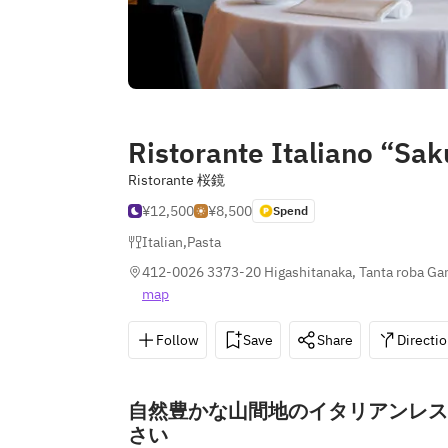
Ristorante Italiano “Sa
Ristorante 桜鏡
¥12,500
¥8,500
Spend
Italian
,
Pasta
412-0026 3373-20 Higashitanaka, Tanta roba Ga
map
Follow
Save
Share
Directi
自然豊かな山間地のイタリアンレス
さい