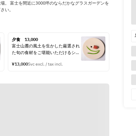
。 富士を間近に3000坪のならだかなグラスガーデンを
下さい。
夕食　13,000
富士山麓の風土を生かした厳選され
た旬の食材をご堪能いただけるシェ
フお任せのコースです。
¥13,000
Svc excl. / tax incl.
全8～9品
・前菜　2～3品
・パスタ　2品
・魚料理　1品
・肉料理　1品
・デザート　1品
・カフェ