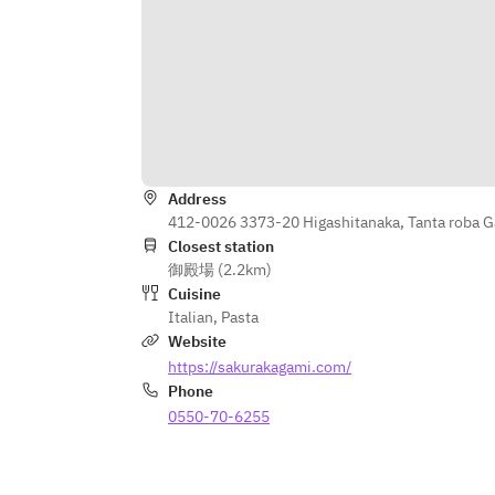
Address
412-0026 3373-20 Higashitanaka, Tanta roba G
Closest station
御殿場 (2.2km)
Cuisine
Italian
,
Pasta
Website
https://sakurakagami.com/
Phone
0550-70-6255