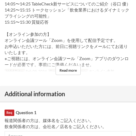
14:05〜14:25 TableCheck新サービスについてのご紹介（谷口 優）
14:25〜15:15 トークセッション「飲食業界におけるダイナミック
プライシングの可能性」
15:15〜15:30 質疑応答
【オンライン参加の方】
オンライン会議ツール「Zoom」を使用して配信予定です。
お申込いただいた方には、前日に視聴リンクをメールにてお送り
いたします。
※ご視聴には、オンライン会議ツール「Zoom」アプリのダウンロ
ードが必要です。事前にご準備くださいませ。
Read more
Valid Dates
Feb 09, 2024
Days
F
Seat Category
オンライン参加
Additional information
Question 1
Req
報道関係者の方は、媒体名をご記入ください。
飲食関係者の方は、会社名／店名をご記入ください。