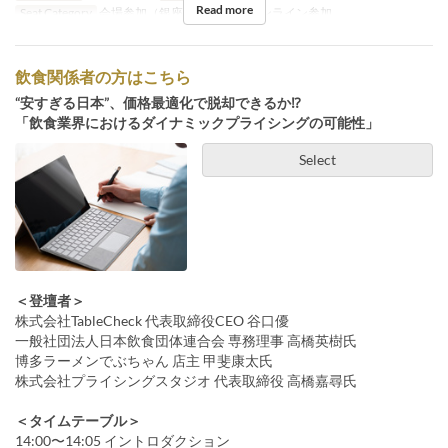
Read more
Seat Category
会場参加（銀座オフィス）, オンライン参加
飲食関係者の方はこちら
“安すぎる日本”、価格最適化で脱却できるか⁉
「飲食業界におけるダイナミックプライシングの可能性」
Select
＜登壇者＞
株式会社TableCheck 代表取締役CEO 谷口優
一般社団法人日本飲食団体連合会 専務理事 高橋英樹氏
博多ラーメンでぶちゃん 店主 甲斐康太氏
株式会社プライシングスタジオ 代表取締役 高橋嘉尋氏
＜タイムテーブル＞
14:00〜14:05 イントロダクション