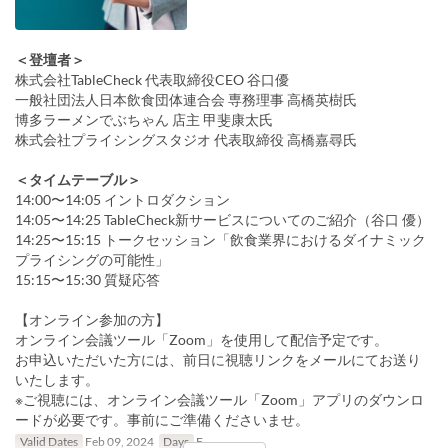
＜登壇者＞
株式会社TableCheck 代表取締役CEO 谷口優
一般社団法人日本飲食団体連合会 専務理事 高橋英樹氏
博多ラーメンでぶちゃん 店主 甲斐康太氏
株式会社プライシングスタジオ 代表取締役 高橋嘉尋氏
＜タイムテーブル＞
14:00〜14:05 イントロダクション
14:05〜14:25 TableCheck新サービスについてのご紹介（谷口 優）
14:25〜15:15 トークセッション「飲食業界におけるダイナミック
プライシングの可能性」
15:15〜15:30 質疑応答
【オンライン参加の方】
オンライン会議ツール「Zoom」を使用して配信予定です。
お申込いただいた方には、前日に視聴リンクをメールにてお送り
いたします。
※ご視聴には、オンライン会議ツール「Zoom」アプリのダウンロ
ードが必要です。事前にご準備くださいませ。
Valid Dates
Feb 09, 2024
Days
F