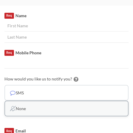
Name
Req
Mobile Phone
Req
How would you like us to notify you?
SMS
None
Email
Req