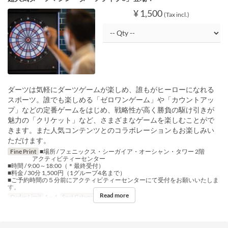
¥ 1,500
(Tax incl.)
ダーツは気軽にダーツゲームが楽しめ、誰もがヒーローになれる
スポーツ。誰でも楽しめる「ゼロワンゲーム」や「カウントアッ
プ」などの定番ゲームをはじめ、戦略性が高く勝負の駆け引きが
魅力の「クリケット」など、さまざまなゲームを楽しむことがで
きます。また人気コンテンツとのコラボレーションもお楽しみい
ただけます。
Fine Print
■場所 / フェニックス・シーガイア・オーシャン・タワー 2階
アクティビティーセンター
■時間 / 9:00～18:00（＊最終受付）
■料金 / 30分 1,500円（1グループ4名まで）
■ご予約時間の５分前にアクティビティーセンターにて受付をお願いいたしま
す。
Read more
Order Limit
1 ~ 4
Seat Category
ダーツ