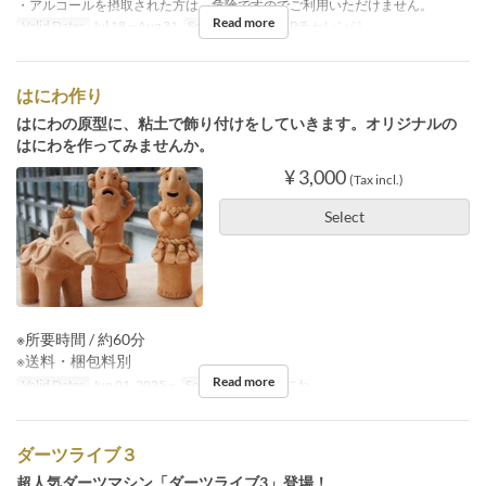
・アルコールを摂取された方は、危険ですのでご利用いただけません。
Read more
Valid Dates
Jul 18 ~ Aug 31
Seat Category
SUPチャレンジ
はにわ作り
はにわの原型に、粘土で飾り付けをしていきます。オリジナルの
はにわを作ってみませんか。
¥ 3,000
(Tax incl.)
Select
※所要時間 / 約60分
※送料・梱包料別
Read more
Valid Dates
Jun 01, 2025 ~
Seat Category
はにわ
ダーツライブ３
超人気ダーツマシン「ダーツライブ3」登場！