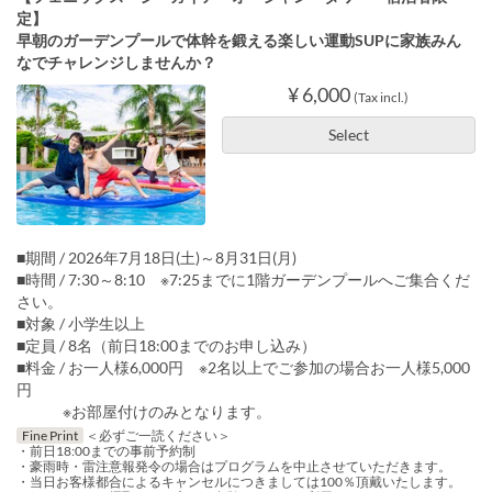
定】
早朝のガーデンプールで体幹を鍛える楽しい運動SUPに家族みん
なでチャレンジしませんか？
¥ 6,000
(Tax incl.)
Select
■期間 / 2026年7月18日(土)～8月31日(月)
■時間 / 7:30～8:10 ※7:25までに1階ガーデンプールへご集合くだ
さい。
■対象 / 小学生以上
■定員 / 8名（前日18:00までのお申し込み）
■料金 / お一人様6,000円 ※2名以上でご参加の場合お一人様5,000
円
※お部屋付けのみとなります。
Fine Print
＜必ずご一読ください＞
・前日18:00までの事前予約制
・豪雨時・雷注意報発令の場合はプログラムを中止させていただきます。
・当日お客様都合によるキャンセルにつきましては100％頂戴いたします。