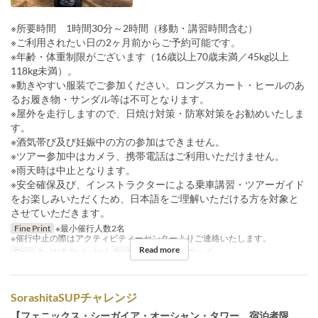
※所要時間 1時間30分～2時間（移動・講習時間含む）
※ご利用されたい日の2ヶ月前からご予約可能です。
※年齢・体重制限がございます（16歳以上70歳未満／45kg以上
118kg未満）。
※動きやすい服装でご参加ください。ロングスカート・ヒールのあ
るお履き物・サンダル等は不可となります。
※屋外を走行しますので、日焼け対策・防寒対策をお勧めいたしま
す。
※酒気帯び及び妊娠中の方の参加はできません。
※ツアー参加中はカメラ、携帯電話はご利用いただけません。
※雨天時は中止となります。
※安全確保及び、インストラクターによる乗車講習・ツアーガイド
をお楽しみいただくため、日本語をご理解いただける方を対象と
させていただきます。
Fine Print
※最小催行人数2名
※催行中止の際はアクティビティーセンターよりご連絡いたします。
Read more
Days
Tu, W, F, Sa, Su, Hol
Seat Category
セグウェイ
SorashitaSUPチャレンジ
【フェニックス・シーガイア・オーシャン・タワー 宿泊者限