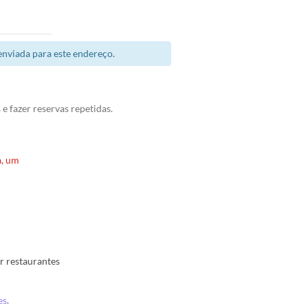
enviada para este endereço.
e fazer reservas repetidas.
a, um
r restaurantes
es
.