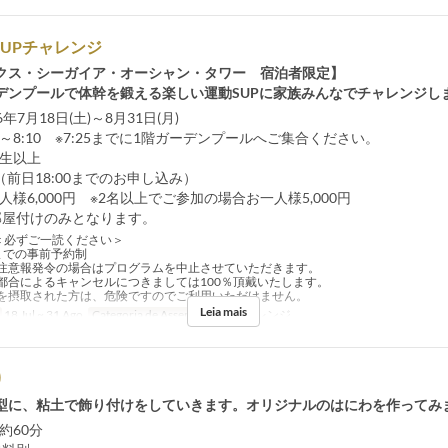
taSUPチャレンジ
クス・シーガイア・オーシャン・タワー 宿泊者限定】
デンプールで体幹を鍛える楽しい運動SUPに家族みんなでチャレンジし
26年7月18日(土)～8月31日(月)
:30～8:10 ※7:25までに1階ガーデンプールへご集合ください。
学生以上
8名（前日18:00までのお申し込み）
お一人様6,000円 ※2名以上でご参加の場合お一人様5,000円
付けのみとなります。
＜必ずご一読ください＞
0までの事前予約制
注意報発令の場合はプログラムを中止させていただきます。
都合によるキャンセルにつきましては100％頂戴いたします。
を摂取された方は、危険ですのでご利用いただけません。
Leia mais
18 Jul ~ 31 Ago
Categoria de Assento
SUPチャレンジ
り
型に、粘土で飾り付けをしていきます。オリジナルのはにわを作ってみ
 約60分