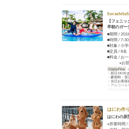
Sorashi
【フェニッ
早朝のガー
■期間 / 20
■時間 / 7
■対象 / 小
■定員 / 
■料金 / 
※お部屋
Cópia Fina
・前日18:0
・豪雨時・雷
・当日お客様
・アルコール
Datas válidas
はにわ作
はにわの原
※所要時間 /