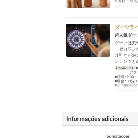
※送料・梱
Datas válidas
ダーツラ
超人気ダー
ダーツは気
「ゼロワン
け引きが魅
ンテンツと
Cópia Fina
アクティ
■時間 / 9:0
■料金 / 30
■ご予約時間
Limite de ped
Informações adicionais
Solicitações