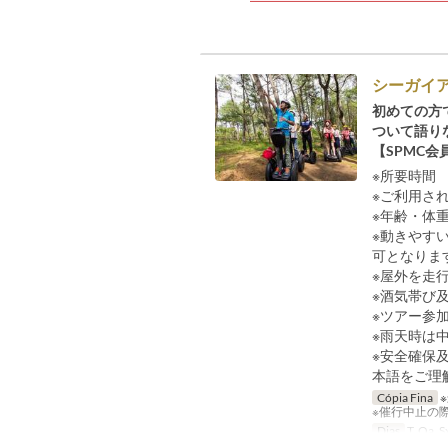
シーガイ
初めての方
ついて語り
【SPMC会
※所要時間
※ご利用さ
※年齢・体重
※動きやす
可となりま
※屋外を走
※酒気帯び
※ツアー参
※雨天時は
※安全確保
本語をご理
Cópia Fina
※催行中止の
Dias
T, Qa, Sx