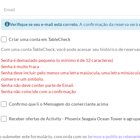
Verifique se seu e-mail está correto.
A confirmação da reserva será 
Criar uma conta em TableCheck
Com uma conta TableCheck, você pode acessar seu histórico de reservas 
Senha é demasiado pequeno (o mínimo é de 12 caracteres)
Senha é muito fraca
Senha deve incluir pelo menos uma letra maiúscula, uma letra minúscul
número e um símbolo.
Senha não deve conter parte de Email.
Senha não coincide com a confirmação
Confirmo que li o Mensagem do comerciante acima
Receber ofertas de Activity - Phoenix Seagaia Ocean Tower e agrupa
o submeter este formulário, concorda com os
termos e políticas relevant