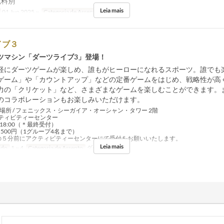
包料別
Leia mais
01 Jun 2025 ~
Categoria de Assento
はにわ
イブ３
ツマシン「ダーツライブ3」登場！
軽にダーツゲームが楽しめ、誰もがヒーローになれるスポーツ。誰でも
ゲーム」や「カウントアップ」などの定番ゲームをはじめ、戦略性が高
力の「クリケット」など、さまざまなゲームを楽しむことができます。
のコラボレーションもお楽しみいただけます。
■場所 / フェニックス・シーガイア・オーシャン・タワー 2階
ビティーセンター
0～18:00（＊最終受付）
分 1,500円（1グループ4名まで）
の５分前にアクティビティーセンターにて受付をお願いいたします。
Leia mais
ido
1 ~ 4
Categoria de Assento
ダーツ