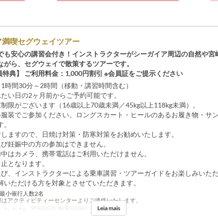
ア満喫セグウェイツアー
でも安心の講習会付き！インストラクターがシーガイア周辺の自然や宮
ながら、セグウェイで散策するツアーです。
員特典】 ご利用料金：1,000円割引 ※会員証をご提示ください
 1時間30分～2時間（移動・講習時間含む）
れたい日の2ヶ月前からご予約可能です。
制限がございます（16歳以上70歳未満／45kg以上118kg未満）。
い服装でご参加ください。ロングスカート・ヒールのあるお履き物・サ
す。
行しますので、日焼け対策・防寒対策をお勧めいたします。
及び妊娠中の方の参加はできません。
加中はカメラ、携帯電話はご利用いただけません。
中止となります。
及び、インストラクターによる乗車講習・ツアーガイドをお楽しみいた
解いただける方を対象とさせていただきます。
※最小催行人数2名
際はアクティビティーセンターよりご連絡いたします。
Leia mais
, Sa, D, Fer
Categoria de Assento
セグウェイ