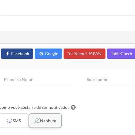
Facebook
Google
Yahoo! JAPAN
TableCheck
Como você gostaria de ser notificado?
SMS
Nenhum