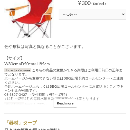
¥ 300
(Tax incl.)
色や形状は写真と異なることがございます。
【サイズ】
W80cm×D50cm×H85cm
How to Redeem
こちらの商品の変更ができる期限はご利用日前日の正午ま
でとなります。
ホームページから変更できない場合はBBQ広場予約コールセンターへご連絡
ください。
予約ホームページ上もしくはBBQ広場コールセンターにお電話頂くことでキ
ャンセルが可能です。
03-3857-3427 (受付時間：9時～17時）
※12月～翌年2月の毎週水曜日及び年末年始は休業となります
Read more
Valid Dates
Aug 01, 2025 ~
「器材」タープ