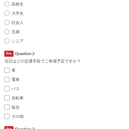
高校生
大学生
社会人
主婦
シニア
Question 2
Req
当日はどの交通手段でご来場予定ですか？
車
電車
バス
自転車
徒歩
その他
Question 3
Req