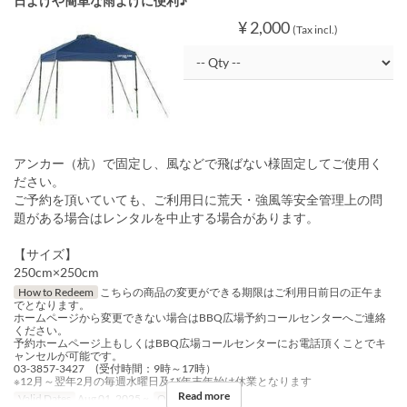
日よけや簡単な雨よけに便利♪
¥ 2,000
(Tax incl.)
アンカー（杭）で固定し、風などで飛ばない様固定してご使用く
ださい。
ご予約を頂いていても、ご利用日に荒天・強風等安全管理上の問
題がある場合はレンタルを中止する場合があります。
【サイズ】
250cm×250cm
How to Redeem
こちらの商品の変更ができる期限はご利用日前日の正午ま
でとなります。
ホームページから変更できない場合はBBQ広場予約コールセンターへご連絡
ください。
予約ホームページ上もしくはBBQ広場コールセンターにお電話頂くことでキ
ャンセルが可能です。
03-3857-3427 (受付時間：9時～17時）
※12月～翌年2月の毎週水曜日及び年末年始は休業となります
Read more
Valid Dates
Aug 01, 2025 ~
Order Limit
~ 3