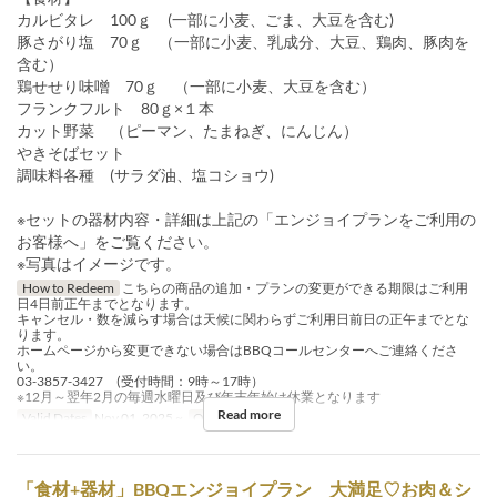
カルビタレ 100ｇ (一部に小麦、ごま、大豆を含む)
豚さがり塩 70ｇ （一部に小麦、乳成分、大豆、鶏肉、豚肉を
含む）
鶏せせり味噌 70ｇ （一部に小麦、大豆を含む）
フランクフルト 80ｇ×１本
カット野菜 （ピーマン、たまねぎ、にんじん）
やきそばセット
調味料各種 (サラダ油、塩コショウ)
※セットの器材内容・詳細は上記の「エンジョイプランをご利用の
お客様へ」をご覧ください。
※写真はイメージです。
How to Redeem
こちらの商品の追加・プランの変更ができる期限はご利用
日4日前正午までとなります。
キャンセル・数を減らす場合は天候に関わらずご利用日前日の正午までとな
ります。
ホームページから変更できない場合はBBQコールセンターへご連絡くださ
い。
03-3857-3427 (受付時間：9時～17時）
※12月～翌年2月の毎週水曜日及び年末年始は休業となります
Read more
Valid Dates
Nov 01, 2025 ~
Order Limit
2 ~
「食材+器材」BBQエンジョイプラン 大満足♡お肉＆シ