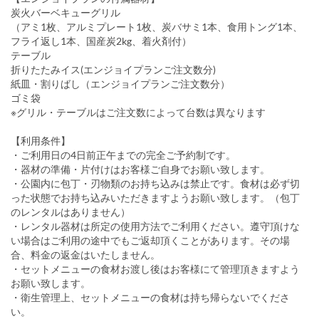
炭火バーベキューグリル
（アミ1枚、アルミプレート1枚、炭バサミ1本、食用トング1本、
フライ返し1本、国産炭2kg、着火剤付）
テーブル
折りたたみイス(エンジョイプランご注文数分)
紙皿・割りばし（エンジョイプランご注文数分）
ゴミ袋
※グリル・テーブルはご注文数によって台数は異なります
【利用条件】
・ご利用日の4日前正午までの完全ご予約制です。
・器材の準備・片付けはお客様ご自身でお願い致します。
・公園内に包丁・刃物類のお持ち込みは禁止です。食材は必ず切
った状態でお持ち込みいただきますようお願い致します。（包丁
のレンタルはありません）
・レンタル器材は所定の使用方法でご利用ください。遵守頂けな
い場合はご利用の途中でもご返却頂くことがあります。その場
合、料金の返金はいたしません。
・セットメニューの食材お渡し後はお客様にて管理頂きますよう
お願い致します。
・衛生管理上、セットメニューの食材は持ち帰らないでくださ
い。