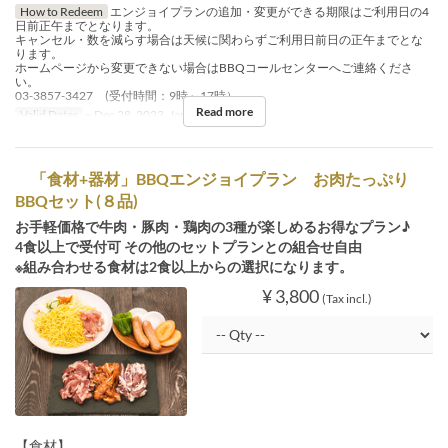
How to Redeem
エンジョイプランの追加・変更ができる期限はご利用日の4
日前正午までとなります。
キャンセル・数を減らす場合は天候に関わらずご利用日前日の正午までとな
ります。
ホームページから変更できない場合はBBQコールセンターへご連絡くださ
い。
03-3857-3427 (受付時間：9時～17時）
Read more
Valid Dates
~ Dec 28, 2023, Jan 06, 2024 ~
「食材+器材」BBQエンジョイプラン お肉たっぷり
BBQセット(８品)
お手軽価格で牛肉・豚肉・鶏肉の3種が楽しめるお得なプラン♪
4食以上で受付可 その他のセットプランとの組合せ自由
※組み合わせる食材は2食以上からの選択になります。
¥ 3,800
(Tax incl.)
【食材】