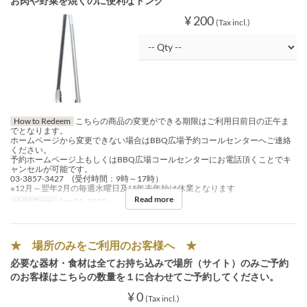
お肉や野菜を焼くのに便利なトング
¥ 200
(Tax incl.)
How to Redeem
こちらの商品の変更ができる期限はご利用日前日の正午ま
でとなります。
ホームページから変更できない場合はBBQ広場予約コールセンターへご連絡
ください。
予約ホームページ上もしくはBBQ広場コールセンターにお電話頂くことでキ
ャンセルが可能です。
03-3857-3427 (受付時間：9時～17時）
※12月～翌年2月の毎週水曜日及び年末年始は休業となります
Read more
Valid Dates
Aug 01, 2025 ~
★ 場所のみをご利用のお客様へ ★
必要な器材・食材は全てお持ち込みで場所（サイト）のみご予約
のお客様はこちらの数量を１に合わせてご予約してください。
¥ 0
(Tax incl.)