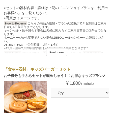
※セットの器材内容・詳細は上記の「エンジョイプランをご利用の
お客様へ」をご覧ください。
※写真はイメージです。
How to Redeem
こちらの商品の追加・プランの変更ができる期限はご利用
日から4日前正午までとなります。
キャンセル・数を減らす場合は天候に関わらずご利用日前日の正午までとな
ります。
ホームページから変更できない場合はBBQコールセンターへご連絡くださ
い。
03-3857-3427 (受付時間：9時～17時）
※12月～翌年2月の毎週水曜日及び年末年始は休業となります"
Read more
Valid Dates
Nov 01, 2025 ~
Meals
Breakfast, Lunch, Tea
Order Limit
2 ~
「食材+器材」キッズバーガーセット
お子様分も手ぶらセットが頼めちゃう！！お得なキッズプラン♪
¥ 1,800
(Tax incl.)