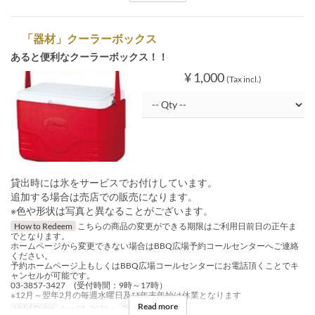
「器材」クーラーボックス
あると便利なクーラーボックス！！
¥ 1,000
(Tax incl.)
貸出時には氷をサービスでお付けしています。
追加する場合は売店での販売になります。
※色や形状は写真と異なることがございます。
How to Redeem
こちらの商品の変更ができる期限はご利用日前日の正午ま
でとなります。
ホームページから変更できない場合はBBQ広場予約コールセンターへご連絡
ください。
予約ホームページ上もしくはBBQ広場コールセンターにお電話頂くことでキ
ャンセルが可能です。
03-3857-3427 (受付時間：9時～17時）
※12月～翌年2月の毎週水曜日及び年末年始は休業となります
Read more
Valid Dates
Aug 01, 2025 ~
Order Limit
~ 5