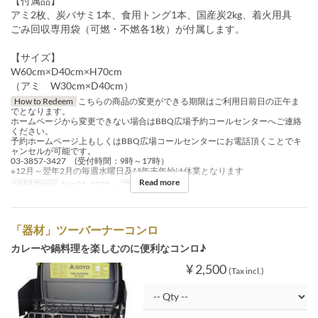
【付属品】
アミ2枚、炭バサミ1本、食用トング1本、国産炭2kg、着火用具
ごみ回収専用袋（可燃・不燃各1枚）が付属します。
【サイズ】
W60cm×D40cm×H70cm
（アミ W30cm×D40cm）
How to Redeem
こちらの商品の変更ができる期限はご利用日前日の正午ま
でとなります。
ホームページから変更できない場合はBBQ広場予約コールセンターへご連絡
ください。
予約ホームページ上もしくはBBQ広場コールセンターにお電話頂くことでキ
ャンセルが可能です。
03-3857-3427 (受付時間：9時～17時）
※12月～翌年2月の毎週水曜日及び年末年始は休業となります
Read more
Valid Dates
Aug 01, 2025 ~
Order Limit
~ 5
「器材」ツーバーナーコンロ
カレーや鍋料理を楽しむのに便利なコンロ♪
¥ 2,500
(Tax incl.)