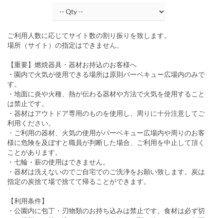
ご利用人数に応じてサイト数の割り振りを致します。
場所（サイト）の指定はできません。
【重要】燃焼器具・器材お持込のお客様へ
・園内で火気が使用できる場所は原則バーベキュー広場内のみで
す。
・地面に炎や火種、熱が伝わる器材や方法で火気を使用すること
は禁止です。
・器材はアウトドア専用のものを使用し、周りに十分注意してご
利用ください。
・ご利用の器材、火気の使用がバーベキュー広場内や周りのお客
様に危険を及ぼすと職員が判断した場合、ご利用を中止して頂く
ことがあります。
・七輪・薪の使用はできません。
・器材は洗えないのでご自宅でのご洗浄をお願い致します。炭は
指定の炭捨て場で捨てて帰ることができます。
【利用条件】
・公園内に包丁・刃物類のお持ち込みは禁止です。食材は必ず切