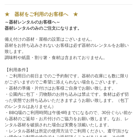
★ 器材をご利用のお客様へ ★
～器材レンタルのお客様へ～
器材レンタルのみのご注文になります。
備え付けの器材・屋根の設置はございません。
器材をお持ち込みされないお客様は必ず器材のレンタルをお願い
致します。
調味料や紙皿・割り箸・食材は含まれておりません。
【利用条件】
・ご利用日の前日までのご予約制です。器材の在庫にも数に限り
がございますのでご希望に添えられない場合もございます。
・器材の準備・片付けはお客様ご自身でお願い致します。
・公園内に包丁・刃物類のお持ち込みは禁止です。食材は必ず切
った状態でお持ち込みいただきますようお願い致します。（包丁
のレンタルはありません）
・BBQ場のご利用時間は午後4時までになるので、30分ぐらい前か
ら器材のご返却・お片付けのご協力をお願い致します。なお、レ
ンタル器材を破損された場合は実費を頂戴いたします。
・レンタル器材は所定の使用方法でご利用ください。遵守頂けな
い場合はご利用の途中でもご返却頂くことがあります。その場