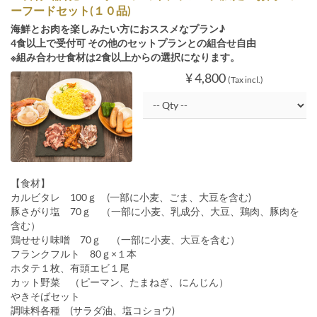
ーフードセット(１０品)
海鮮とお肉を楽しみたい方におススメなプラン♪
4食以上で受付可 その他のセットプランとの組合せ自由
※組み合わせ食材は2食以上からの選択になります。
¥ 4,800
(Tax incl.)
【食材】
カルビタレ 100ｇ (一部に小麦、ごま、大豆を含む)
豚さがり塩 70ｇ （一部に小麦、乳成分、大豆、鶏肉、豚肉を
含む）
鶏せせり味噌 70ｇ （一部に小麦、大豆を含む）
フランクフルト 80ｇ×１本
ホタテ１枚、有頭エビ１尾
カット野菜 （ピーマン、たまねぎ、にんじん）
やきそばセット
調味料各種 (サラダ油、塩コショウ)