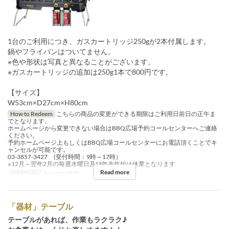
1台のご利用につき、ガスカートリッジ250gが2本付属します。
鍋やフライパンはついてません。
※色や形状は写真と異なることがございます。
※ガスカートリッジの追加は250g1本で800円です。
【サイズ】
W53cm×D27cm×H80cm
How to Redeem
こちらの商品の変更ができる期限はご利用日前日の正午ま
でとなります。
ホームページから変更できない場合はBBQ広場予約コールセンターへご連絡
ください。
予約ホームページ上もしくはBBQ広場コールセンターにお電話頂くことでキ
ャンセルが可能です。
03-3857-3427 (受付時間：9時～17時）
※12月～翌年2月の毎週水曜日及び年末年始は休業となります
Read more
Valid Dates
Aug 01, 2025 ~
「器材」テーブル
テーブルがあれば、作業もラクラク♪