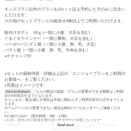
キッズプラン以外のプランを2セット以上予約した方のみご注文い
ただけます。
その他のセットプランとの組合せ4食以上でご利用いただけます。
味付けポテト 50ｇ (一部に小麦、大豆を含む)
ぐるぐるウインナー（一部に豚肉、大豆を含む）
バーガーバンズ１個（一部に小麦、卵、乳、大豆）
パテ１個（一部に小麦、卵、乳、牛肉を含む）
※ケチャップ付
※セットの器材内容・詳細は上記の「エンジョイプランをご利用の
お客様へ」をご覧ください。
※写真はイメージです。
How to Redeem
こちらの商品の追加・プランの変更ができる期限はご利用
日の4日前正午までとなります。
キャンセル・数を減らす場合は天候に関わらずご利用日前日の正午までとな
ります。
ホームページから変更できない場合はBBQコールセンターへご連絡くださ
い。
03-3857-3427 (受付時間：9時～17時）
※12月～翌年2月の毎週水曜日及び年末年始は休業となります"
Read more
Valid Dates
Nov 01, 2025 ~
Meals
Breakfast, Lunch, Tea
Order Limit
1 ~