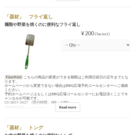
「器材」 フライ返し
麺類や野菜を焼くのに便利なフライ返し
¥ 200
(Tax incl.)
Fine Print
こちらの商品の変更ができる期限はご利用日前日の正午までとな
ります。
ホームページから変更できない場合はBBQ広場予約コールセンターへご連絡
ください。
予約ホームページ上もしくはBBQ広場コールセンターにお電話頂くことでキ
ャンセルが可能です。
03-3857-3427 (受付時間：9時～17時）
Read more
Valid Dates
Aug 01, 2025 ~
「器材」 トング