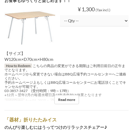
お食事もゆっくりと楽しめます！！
¥ 1,300
(Tax incl.)
【サイズ】
W120cm×D70cm×H80cm
How to Redeem
こちらの商品の変更ができる期限はご利用日前日の正午ま
でとなります。
ホームページから変更できない場合はBBQ広場予約コールセンターへご連絡
ください。
予約ホームページ上もしくはBBQ広場コールセンターにお電話頂くことでキ
ャンセルが可能です。
03-3857-3427 (受付時間：9時～17時）
※12月～翌年2月の毎週水曜日及び年末年始は休業となります
Read more
Valid Dates
Aug 01, 2025 ~
Order Limit
~ 5
「器材」折りたたみイス
のんびり楽しむにはうってつけのリラックスチェアー♪