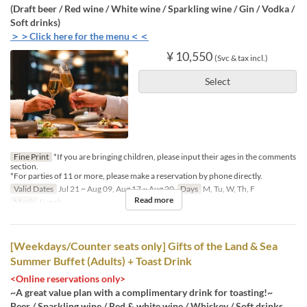
(Draft beer / Red wine / White wine / Sparkling wine / Gin / Vodka /
Soft drinks)
＞＞Click here for the menu＜＜
¥ 10,550
(Svc & tax incl.)
Select
Fine Print
*If you are bringing children, please input their ages in the comments
section.
*For parties of 11 or more, please make a reservation by phone directly.
Valid Dates
Jul 21 ~ Aug 09, Aug 17 ~ Aug 20
Days
M, Tu, W, Th, F
Read more
Meals
Lunch
[Weekdays/Counter seats only] Gifts of the Land & Sea
Summer Buffet (Adults) + Toast Drink
<Online reservations only>
~A great value plan with a complimentary drink for toasting!~
Beer / Sparkling wine / Red & white wine / Whiskey / Soft drinks