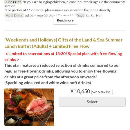
Fine Print
*If you are bringing children, please input their ages in the comments
section.
*For parties of 11 or more, please make a reservation by phone directly.
Valid Dates
Jul 01 ~ Aug 09, Aug 17 ~ Aug 31
Days
Sa, Su, Hol
Read more
Meals
Lunch
[Weekends and Holidays] Gifts of the Land & Sea Summer
Lunch Buffet (Adults) + Limited Free Flow
＜Limited to reservations at 13:30! Special plan with free-flowing
drinks＞
This plan features a reduced selection of drinks compared to our
regular free-flowing drinks, allowing you to enjoy free-flowing
drinks at a great price from the afternoon onwards!
(Sparkling wine, red and white wine, soft drinks)
¥ 10,650
(Svc & tax incl.)
Select