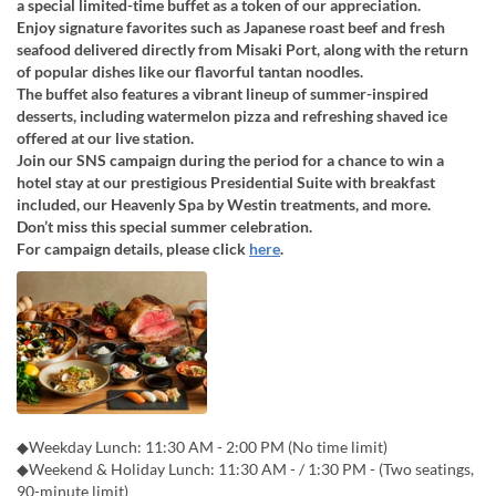
a special limited-time buffet as a token of our appreciation.
Enjoy signature favorites such as Japanese roast beef and fresh
seafood delivered directly from Misaki Port, along with the return
of popular dishes like our flavorful tantan noodles.
The buffet also features a vibrant lineup of summer-inspired
desserts, including watermelon pizza and refreshing shaved ice
offered at our live station.
Join our SNS campaign during the period for a chance to win a
hotel stay at our prestigious Presidential Suite with breakfast
included, our Heavenly Spa by Westin treatments, and more.
Don’t miss this special summer celebration.
For campaign details, please click
here
.
◆Weekday Lunch: 11:30 AM - 2:00 PM (No time limit)
◆Weekend & Holiday Lunch: 11:30 AM - / 1:30 PM - (Two seatings,
90-minute limit)