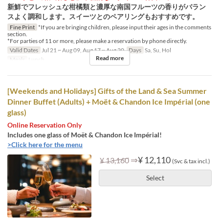
新鮮でフレッシュな柑橘類と濃厚な南国フルーツの香りがバラン
スよく調和します。スイーツとのペアリングもおすすめです。
Fine Print
*If you are bringing children, please input their ages in the comments
section.
*For parties of 11 or more, please make a reservation by phone directly.
Valid Dates
Jul 21 ~ Aug 09, Aug 17 ~ Aug 20
Days
Sa, Su, Hol
Read more
Meals
Lunch
[Weekends and Holidays] Gifts of the Land & Sea Summer
Dinner Buffet (Adults) + Moët & Chandon Ice Impérial (one
glass)
Online Reservation Only
Includes one glass of Moët & Chandon Ice Impérial!
>Click here for the menu
⇒
¥ 12,110
¥ 13,160
(Svc & tax incl.)
Select