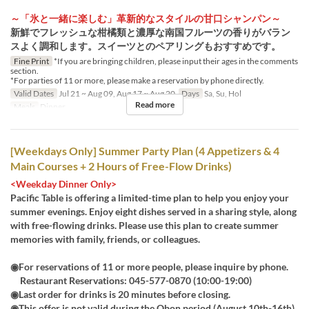
～「氷と一緒に楽しむ」革新的なスタイルの甘口シャンパン～
新鮮でフレッシュな柑橘類と濃厚な南国フルーツの香りがバラン
スよく調和します。スイーツとのペアリングもおすすめです。
Fine Print
*If you are bringing children, please input their ages in the comments
section.
*For parties of 11 or more, please make a reservation by phone directly.
Valid Dates
Jul 21 ~ Aug 09, Aug 17 ~ Aug 20
Days
Sa, Su, Hol
Read more
Meals
Dinner
[Weekdays Only] Summer Party Plan (4 Appetizers & 4
Main Courses + 2 Hours of Free-Flow Drinks)
<Weekday Dinner Only>
Pacific Table is offering a limited-time plan to help you enjoy your
summer evenings. Enjoy eight dishes served in a sharing style, along
with free-flowing drinks. Please use this plan to create summer
memories with family, friends, or colleagues.
◉For reservations of 11 or more people, please inquire by phone.
Restaurant Reservations: 045-577-0870 (10:00-19:00)
◉Last order for drinks is 20 minutes before closing.
◉This offer is not valid during the Obon period (August 10th-16th).