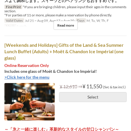
スよく調和します。スイーツとのペアリングもおすすめです。
Fine Print
*If you are bringing children, please input their ages in the comments
section.
*For parties of 11 or more, please make a reservation by phone directly.
Valid Dates
Jul 21 ~ Aug 09, Aug 17 ~ Aug 20
Days
M, Tu, W, Th, F
Read more
Meals
Lunch
[Weekends and Holidays] Gifts of the Land & Sea Summer
Lunch Buffet (Adults) + Moët & Chandon Ice Impérial (one
glass)
Online Reservation Only
Includes one glass of Moët & Chandon Ice Impérial!
>Click here for the menu
⇒
¥ 11,550
¥ 12,610
(Svc & tax incl.)
Select
～「氷と一緒に楽しむ」革新的なスタイルの甘口シャンパン～