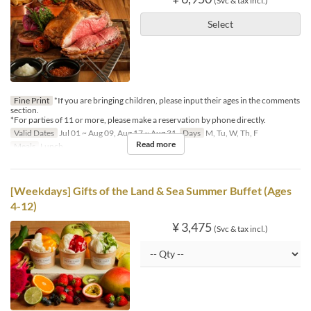
(Svc & tax incl.)
Select
Fine Print
*If you are bringing children, please input their ages in the comments
section.
*For parties of 11 or more, please make a reservation by phone directly.
Valid Dates
Jul 01 ~ Aug 09, Aug 17 ~ Aug 31
Days
M, Tu, W, Th, F
Read more
Meals
Lunch
[Weekdays] Gifts of the Land & Sea Summer Buffet (Ages
4-12)
¥ 3,475
(Svc & tax incl.)