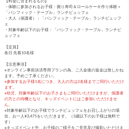
【料金に含まれるもの】
・体験に参加されるお子様：握り寿司＆ロールケーキ作り体験＋
「パシフィック・テーブル」ランチビュッフェ
・大人（保護者）：「パシフィック・テーブル」ランチビュッフ
ェ
・対象年齢以下のお子様：「パシフィック・テーブル」ランチビ
ュッフェ
【定員】
各日 先着10名様
【注意事項】
※オンライン事前決済専用プランの為、ご入金後の返金は致しかね
ます。予めご了承ください。
※参加するお子様1名につき、大人の方は2名様までご同行いただけ
ます。
※幼児、対象年齢以下のお子さまもご同行いただけますが、保護者
の方との待機となり、キッズイベントにはご参加いただけませ
ん。
※対象年齢以下のお子様でランチビュッフェをお召し上がりの場
合、お一人¥3,475をいただきます。（3歳以下のお子様は無料で
す）
※キッズイベント中、お子様のご様子をご見学及び撮影いただけま