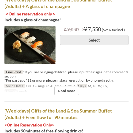
(Adults) + A glass of champagne
＜Online reservation only＞
Includes a glass of champagne!
⇒
¥ 7,550
¥ 9,050
(Svc & tax incl.)
Select
Fine Print
*If you are bringing children, please input their ages in the comments
section.
*For parties of 11 or more, please make a reservation by phone directly.
Valid Dates
Jul 01 ~ Aug 09, Aug 17 ~ Aug 31
Days
M, Tu, W, Th, F
Read more
Meals
Lunch
[Weekdays] Gifts of the Land & Sea Summer Buffet
(Adults) + Free flow for 90 minutes
<Online Reservation Only>
Includes 90minutes of free-flowing drinks!