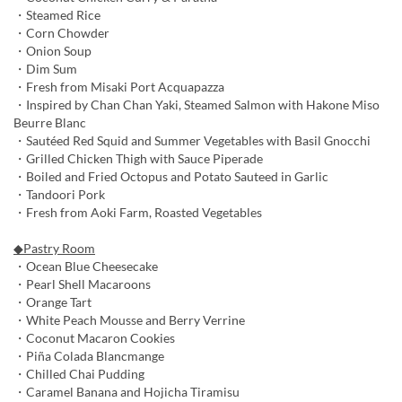
・Steamed Rice
・Corn Chowder
・Onion Soup
・Dim Sum
・Fresh from Misaki Port Acquapazza
・Inspired by Chan Chan Yaki, Steamed Salmon with Hakone Miso
Beurre Blanc
・Sautéed Red Squid and Summer Vegetables with Basil Gnocchi
・Grilled Chicken Thigh with Sauce Piperade
・Boiled and Fried Octopus and Potato Sauteed in Garlic
・Tandoori Pork
・Fresh from Aoki Farm, Roasted Vegetables
◆Pastry Room
・Ocean Blue Cheesecake
・Pearl Shell Macaroons
・Orange Tart
・White Peach Mousse and Berry Verrine
・Coconut Macaron Cookies
・Piña Colada Blancmange
・Chilled Chai Pudding
・Caramel Banana and Hojicha Tiramisu