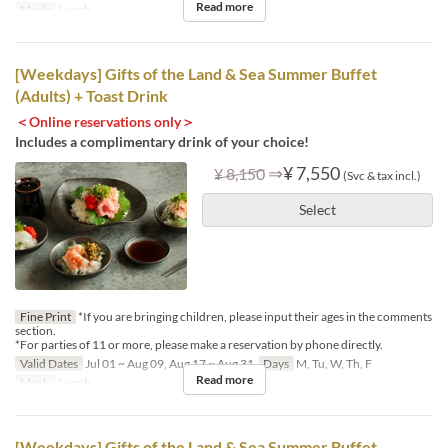
Read more
Meals
Lunch
[Weekdays] Gifts of the Land & Sea Summer Buffet
(Adults) + Toast Drink
＜Online reservations only＞
Includes a complimentary drink of your choice!
⇒
¥ 7,550
¥ 8,150
(Svc & tax incl.)
Select
Fine Print
*If you are bringing children, please input their ages in the comments
section.
*For parties of 11 or more, please make a reservation by phone directly.
Valid Dates
Jul 01 ~ Aug 09, Aug 17 ~ Aug 31
Days
M, Tu, W, Th, F
Read more
Meals
Lunch
[Weekdays] Gifts of the Land & Sea Summer Buffet