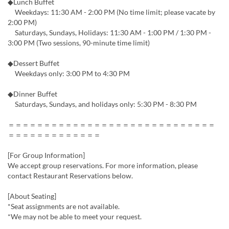
◆Lunch Buffet
Weekdays: 11:30 AM - 2:00 PM (No time limit; please vacate by
2:00 PM)
Saturdays, Sundays, Holidays: 11:30 AM - 1:00 PM / 1:30 PM -
3:00 PM (Two sessions, 90-minute time limit)
◆Dessert Buffet
Weekdays only: 3:00 PM to 4:30 PM
◆Dinner Buffet
Saturdays, Sundays, and holidays only: 5:30 PM - 8:30 PM
＝＝＝＝＝＝＝＝＝＝＝＝＝＝＝＝＝＝＝＝＝＝＝＝＝＝＝＝＝
＝＝＝＝＝＝＝＝＝＝＝＝＝
[For Group Information]
We accept group reservations. For more information, please
contact Restaurant Reservations below.
[About Seating]
*Seat assignments are not available.
*We may not be able to meet your request.