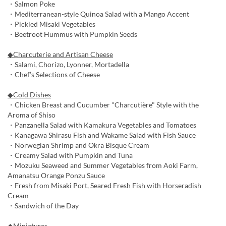
・Salmon Poke
・Mediterranean-style Quinoa Salad with a Mango Accent
・Pickled Misaki Vegetables
・Beetroot Hummus with Pumpkin Seeds
◆Charcuterie and Artisan Cheese
・Salami, Chorizo, Lyonner, Mortadella
・Chef’s Selections of Cheese
◆Cold Dishes
・Chicken Breast and Cucumber "Charcutière" Style with the
Aroma of Shiso
・Panzanella Salad with Kamakura Vegetables and Tomatoes
・Kanagawa Shirasu Fish and Wakame Salad with Fish Sauce
・Norwegian Shrimp and Okra Bisque Cream
・Creamy Salad with Pumpkin and Tuna
・Mozuku Seaweed and Summer Vegetables from Aoki Farm,
Amanatsu Orange Ponzu Sauce
・Fresh from Misaki Port, Seared Fresh Fish with Horseradish
Cream
・Sandwich of the Day
◆Miniatures