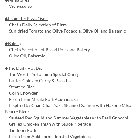
・Vichyssoise
◆From the Pizza Oven
・Chef's Daily Selection of Pizza
・Sun-dried Tomato and Olive Focaccia, Olive Oil and Balsamic
◆Bakery
・Chef’s Selection of Bread Rolls and Bakery
・Olive Oil, Balsamic
◆The Daily Hot Dish
・The Westin Yokohama Special Curry
・Butter Chicken Curry & Paratha
・Steamed Rice
・Corn Chowder
・Fresh from Misaki Port Acquapazza
・Inspired by Chan Chan Yaki, Steamed Salmon with Hakone Miso
Beurre Blanc
・Sautéed Red Squid and Summer Vegetables with Basil Gnocchi
・Grilled Chicken Thigh with Sauce Piperade
・Tandoori Pork
・Fresh from Aoki Farm, Roasted Vegetables