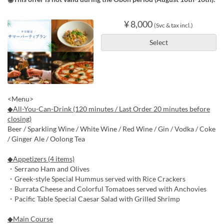
¥ 8,000
(Svc & tax incl.)
Select
<Menu>
◆All-You-Can-Drink (120 minutes / Last Order 20 minutes before
closing)
Beer / Sparkling Wine / White Wine / Red Wine / Gin / Vodka / Coke
/ Ginger Ale / Oolong Tea
◆Appetizers (4 items)
・Serrano Ham and Olives
・Greek-style Special Hummus served with Rice Crackers
・Burrata Cheese and Colorful Tomatoes served with Anchovies
・Pacific Table Special Caesar Salad with Grilled Shrimp
◆Main Course