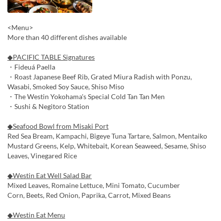
<Menu>
More than 40 different dishes available
◆PACIFIC TABLE Signatures
・Fideuá Paella
・Roast Japanese Beef Rib, Grated Miura Radish with Ponzu,
Wasabi, Smoked Soy Sauce, Shiso Miso
・The Westin Yokohama's Special Cold Tan Tan Men
・Sushi & Negitoro Station
◆Seafood Bowl from Misaki Port
Red Sea Bream, Kampachi, Bigeye Tuna Tartare, Salmon, Mentaiko
Mustard Greens, Kelp, Whitebait, Korean Seaweed, Sesame, Shiso
Leaves, Vinegared Rice
◆Westin Eat Well Salad Bar
Mixed Leaves, Romaine Lettuce, Mini Tomato, Cucumber
Corn, Beets, Red Onion, Paprika, Carrot, Mixed Beans
◆Westin Eat Menu