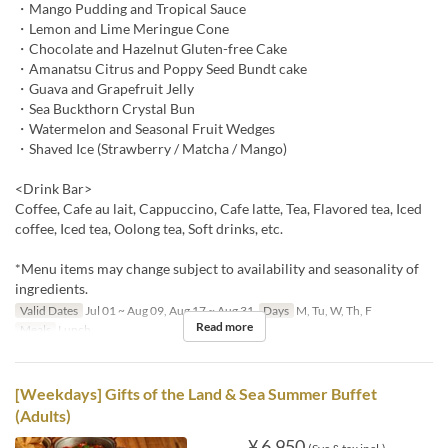
・Mango Pudding and Tropical Sauce
・Lemon and Lime Meringue Cone
・Chocolate and Hazelnut Gluten-free Cake
・Amanatsu Citrus and Poppy Seed Bundt cake
・Guava and Grapefruit Jelly
・Sea Buckthorn Crystal Bun
・Watermelon and Seasonal Fruit Wedges
・Shaved Ice (Strawberry / Matcha / Mango)
<Drink Bar>
Coffee, Cafe au lait, Cappuccino, Cafe latte, Tea, Flavored tea, Iced
coffee, Iced tea, Oolong tea, Soft drinks, etc.
*Menu items may change subject to availability and seasonality of
ingredients.
Valid Dates
Jul 01 ~ Aug 09, Aug 17 ~ Aug 31
Days
M, Tu, W, Th, F
Read more
Meals
Lunch
[Weekdays] Gifts of the Land & Sea Summer Buffet
(Adults)
¥ 6,950