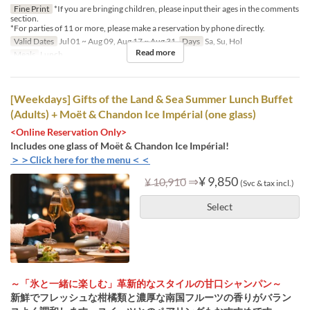
Fine Print
*If you are bringing children, please input their ages in the comments
section.
*For parties of 11 or more, please make a reservation by phone directly.
Valid Dates
Jul 01 ~ Aug 09, Aug 17 ~ Aug 31
Days
Sa, Su, Hol
Read more
Meals
Lunch
[Weekdays] Gifts of the Land & Sea Summer Lunch Buffet
(Adults) + Moët & Chandon Ice Impérial (one glass)
<Online Reservation Only>
Includes one glass of Moët & Chandon Ice Impérial!
＞＞Click here for the menu＜＜
⇒
¥ 9,850
¥ 10,910
(Svc & tax incl.)
Select
～「氷と一緒に楽しむ」革新的なスタイルの甘口シャンパン～
新鮮でフレッシュな柑橘類と濃厚な南国フルーツの香りがバラン