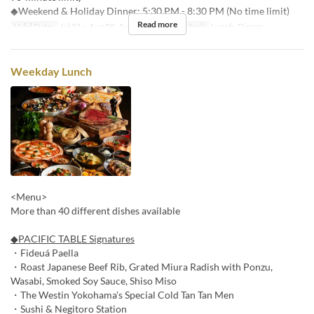
◆Weekend & Holiday Dinner: 5:30 PM - 8:30 PM (No time limit)
Read more
Valid Dates
Jul 01 ~ Aug 09, Aug 17 ~ Aug 31
Meals
Lunch, Dinner
Weekday Lunch
<Menu>
More than 40 different dishes available
◆PACIFIC TABLE Signatures
・Fideuá Paella
・Roast Japanese Beef Rib, Grated Miura Radish with Ponzu,
Wasabi, Smoked Soy Sauce, Shiso Miso
・The Westin Yokohama's Special Cold Tan Tan Men
・Sushi & Negitoro Station