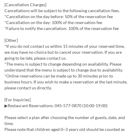
[Cancellation Charges]
Cancellations will be subject to the following cancellation fees.
*Cancellation on the day before: 50% of the reservation fee
*Cancellation on the day: 100% of the reservation fee
*Failure to notify the cancellation: 100% of the reservation fee
[Other]
*If you do not contact us within 15 minutes of your reserved time,
we may have no choice but to cancel your reservation. If you are
going to be late, please contact us.
*The menu is subject to change depending on availability. Please
understand that the menu is subject to change due to availability.
*Online reservations can be made up to 30 minutes prior to
business hours. If you wish to make a reservation at the last minute,
please contact us directly.
[For Inquiries]
▶Restaurant Reservations: 045-577-0870 (10:00-19:00)
Please select a plan after choosing the number of guests, date, and
time.
Please note that children aged 0~3 years old should be counted as