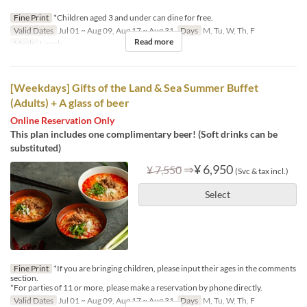
Fine Print
*Children aged 3 and under can dine for free.
Valid Dates
Jul 01 ~ Aug 09, Aug 17 ~ Aug 31
Days
M, Tu, W, Th, F
Read more
Meals
Lunch
[Weekdays] Gifts of the Land & Sea Summer Buffet
(Adults) + A glass of beer
Online Reservation Only
This plan includes one complimentary beer! (Soft drinks can be
substituted)
⇒
¥ 6,950
¥ 7,550
(Svc & tax incl.)
Select
Fine Print
*If you are bringing children, please input their ages in the comments
section.
*For parties of 11 or more, please make a reservation by phone directly.
Valid Dates
Jul 01 ~ Aug 09, Aug 17 ~ Aug 31
Days
M, Tu, W, Th, F