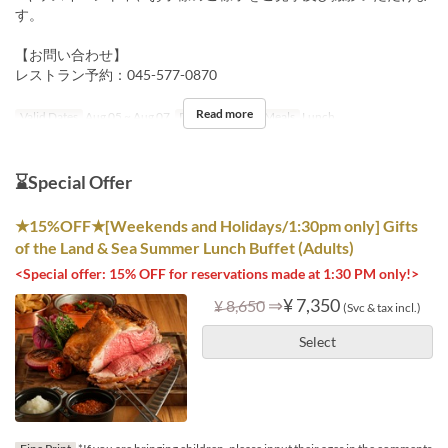
す。
【お問い合わせ】
レストラン予約：045-577-0870
Read more
Valid Dates
Aug 05 ~ Aug 07
Days
W, Th, F
Meals
Lunch
⌛Special Offer
★15%OFF★[Weekends and Holidays/1:30pm only] Gifts
of the Land & Sea Summer Lunch Buffet (Adults)
<Special offer: 15% OFF for reservations made at 1:30 PM only!>
⇒
¥ 7,350
¥ 8,650
(Svc & tax incl.)
Select