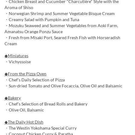
・Chicken Breast and Cucumber "Charcutière" Style with the
Aroma of Shiso
・Norwegian Shrimp and Summer Vegetable Bisque Cream
・Creamy Salad with Pumpkin and Tuna
・Mozuku Seaweed and Summer Vegetables from Aoki Farm,
Amanatsu Orange Ponzu Sauce
・Fresh from Misaki Port, Seared Fresh Fish with Horseradish
Cream
◆Miniatures
・Vichyssoise
◆From the Pizza Oven
・Chef's Daily Selection of Pizza
・Sun-dried Tomato and Olive Focaccia, Olive Oil and Balsamic
◆Bakery
・Chef’s Selection of Bread Rolls and Bakery
・Olive Oil, Balsamic
◆The Daily Hot Dish
・The Westin Yokohama Special Curry
・Coconut Chicken Curry & Paratha