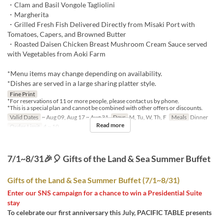
・Clam and Basil Vongole Tagliolini
・Margherita
・Grilled Fresh Fish Delivered Directly from Misaki Port with
Tomatoes, Capers, and Browned Butter
・Roasted Daisen Chicken Breast Mushroom Cream Sauce served
with Vegetables from Aoki Farm
*Menu items may change depending on availability.
*Dishes are served in a large sharing platter style.
Fine Print
*For reservations of 11 or more people, please contact us by phone.
*This is a special plan and cannot be combined with other offers or discounts.
Valid Dates
~ Aug 09, Aug 17 ~ Aug 31
Days
M, Tu, W, Th, F
Meals
Dinner
Read more
Order Limit
4 ~ 10
7/1~8/31🎉🎈 Gifts of the Land & Sea Summer Buffet
Gifts of the Land & Sea Summer Buffet (7/1~8/31)
Enter our SNS campaign for a chance to win a Presidential Suite
stay
To celebrate our first anniversary this July, PACIFIC TABLE presents