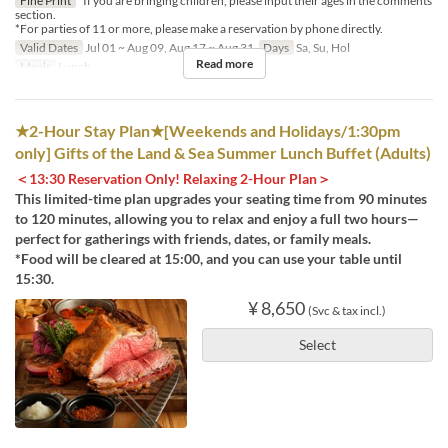
Fine Print
*If you are bringing children, please input their ages in the comments
section.
*For parties of 11 or more, please make a reservation by phone directly.
Valid Dates
Jul 01 ~ Aug 09, Aug 17 ~ Aug 31
Days
Sa, Su, Hol
Read more
Meals
Lunch
★2-Hour Stay Plan★[Weekends and Holidays/1:30pm
only] Gifts of the Land & Sea Summer Lunch Buffet (Adults)
＜13:30 Reservation Only! Relaxing 2-Hour Plan＞
This limited-time plan upgrades your seating time from 90 minutes
to 120 minutes, allowing you to relax and enjoy a full two hours—
perfect for gatherings with friends, dates, or family meals.
*Food will be cleared at 15:00, and you can use your table until
15:30.
¥ 8,650
(Svc & tax incl.)
Select