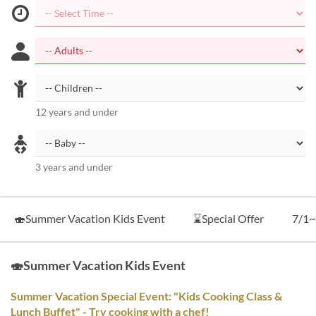
12 years and under
3 years and under
🍣Summer Vacation Kids Event
⌛Special Offer
7/1~
🍣Summer Vacation Kids Event
Summer Vacation Special Event: "Kids Cooking Class &
Lunch Buffet" - Try cooking with a chef!