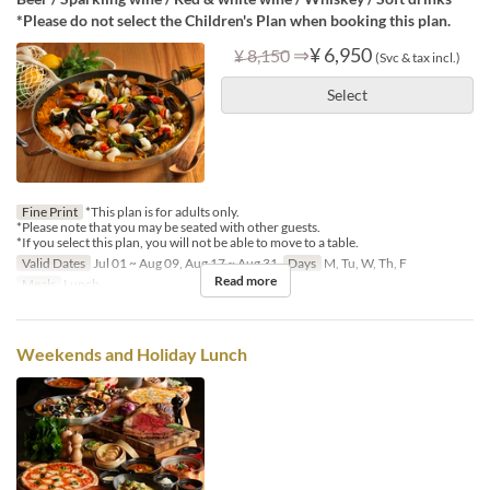
*Please do not select the Children's Plan when booking this plan.
⇒
¥ 6,950
¥ 8,150
(Svc & tax incl.)
Select
Fine Print
*This plan is for adults only.
*Please note that you may be seated with other guests.
*If you select this plan, you will not be able to move to a table.
Valid Dates
Jul 01 ~ Aug 09, Aug 17 ~ Aug 31
Days
M, Tu, W, Th, F
Read more
Meals
Lunch
Weekends and Holiday Lunch