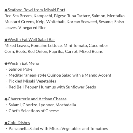
◆Seafood Bowl from Misaki Port
Red Sea Bream, Kampachi, Bigeye Tuna Tartare, Salmon, Mentaiko
Mustard Greens, Kelp, Whitebait, Korean Seaweed, Sesame, Shiso
Leaves, Vinegared Rice
◆Westin Eat Well Salad Bar
Mixed Leaves, Romaine Lettuce, Mini Tomato, Cucumber
Corn, Beets, Red Onion, Paprika, Carrot, Mixed Beans
◆Westin Eat Menu
・Salmon Poke
・Mediterranean-style Quinoa Salad with a Mango Accent
・Pickled Misaki Vegetables
・Red Bell Pepper Hummus with Sunflower Seeds
◆Charcuterie and Artisan Cheese
・Salami, Chorizo, Lyonner, Mortadella
・Chef’s Selections of Cheese
◆Cold Dishes
・Panzanella Salad with Miura Vegetables and Tomatoes