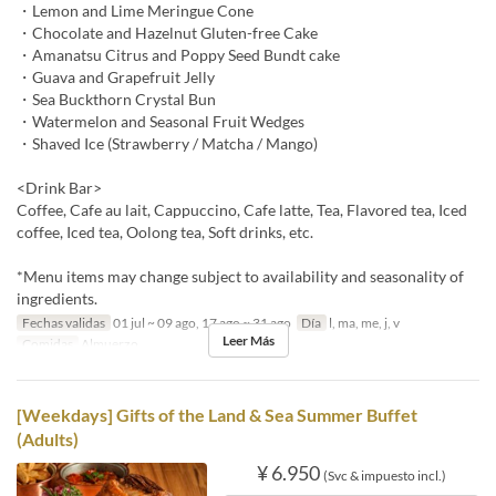
・Lemon and Lime Meringue Cone
・Chocolate and Hazelnut Gluten-free Cake
・Amanatsu Citrus and Poppy Seed Bundt cake
・Guava and Grapefruit Jelly
・Sea Buckthorn Crystal Bun
・Watermelon and Seasonal Fruit Wedges
・Shaved Ice (Strawberry / Matcha / Mango)
<Drink Bar>
Coffee, Cafe au lait, Cappuccino, Cafe latte, Tea, Flavored tea, Iced
coffee, Iced tea, Oolong tea, Soft drinks, etc.
*Menu items may change subject to availability and seasonality of
ingredients.
Fechas validas
01 jul ~ 09 ago, 17 ago ~ 31 ago
Día
l, ma, me, j, v
Leer Más
Comidas
Almuerzo
[Weekdays] Gifts of the Land & Sea Summer Buffet
(Adults)
¥ 6.950
(Svc & impuesto incl.)