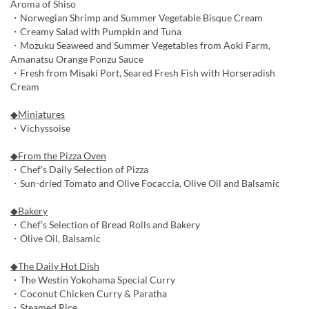
Aroma of Shiso
・Norwegian Shrimp and Summer Vegetable Bisque Cream
・Creamy Salad with Pumpkin and Tuna
・Mozuku Seaweed and Summer Vegetables from Aoki Farm,
Amanatsu Orange Ponzu Sauce
・Fresh from Misaki Port, Seared Fresh Fish with Horseradish
Cream
◆Miniatures
・Vichyssoise
◆From the Pizza Oven
・Chef's Daily Selection of Pizza
・Sun-dried Tomato and Olive Focaccia, Olive Oil and Balsamic
◆Bakery
・Chef’s Selection of Bread Rolls and Bakery
・Olive Oil, Balsamic
◆The Daily Hot Dish
・The Westin Yokohama Special Curry
・Coconut Chicken Curry & Paratha
・Steamed Rice