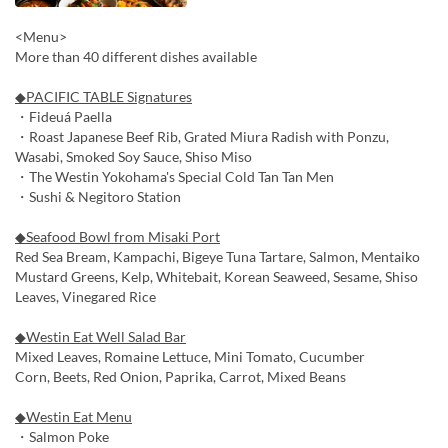
<Menu>
More than 40 different dishes available
◆PACIFIC TABLE Signatures
・Fideuá Paella
・Roast Japanese Beef Rib, Grated Miura Radish with Ponzu,
Wasabi, Smoked Soy Sauce, Shiso Miso
・The Westin Yokohama's Special Cold Tan Tan Men
・Sushi & Negitoro Station
◆Seafood Bowl from Misaki Port
Red Sea Bream, Kampachi, Bigeye Tuna Tartare, Salmon, Mentaiko
Mustard Greens, Kelp, Whitebait, Korean Seaweed, Sesame, Shiso
Leaves, Vinegared Rice
◆Westin Eat Well Salad Bar
Mixed Leaves, Romaine Lettuce, Mini Tomato, Cucumber
Corn, Beets, Red Onion, Paprika, Carrot, Mixed Beans
◆Westin Eat Menu
・Salmon Poke