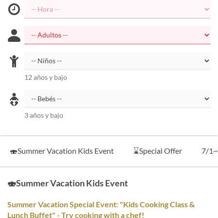
12 años y bajo
3 años y bajo
🍣Summer Vacation Kids Event
⌛Special Offer
7/1~
🍣Summer Vacation Kids Event
Summer Vacation Special Event: "Kids Cooking Class &
Lunch Buffet" - Try cooking with a chef!