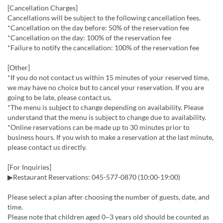
[Cancellation Charges]
Cancellations will be subject to the following cancellation fees.
*Cancellation on the day before: 50% of the reservation fee
*Cancellation on the day: 100% of the reservation fee
*Failure to notify the cancellation: 100% of the reservation fee
[Other]
*If you do not contact us within 15 minutes of your reserved time,
we may have no choice but to cancel your reservation. If you are
going to be late, please contact us.
*The menu is subject to change depending on availability. Please
understand that the menu is subject to change due to availability.
*Online reservations can be made up to 30 minutes prior to
business hours. If you wish to make a reservation at the last minute,
please contact us directly.
[For Inquiries]
▶Restaurant Reservations: 045-577-0870 (10:00-19:00)
Please select a plan after choosing the number of guests, date, and
time.
Please note that children aged 0~3 years old should be counted as