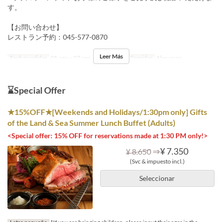
す。
【お問い合わせ】
レストラン予約：045-577-0870
Leer Más
Fechas validas
05 ago ~ 07 ago
Día
me, j, v
Comidas
Almuerzo
⌛Special Offer
★15%OFF★[Weekends and Holidays/1:30pm only] Gifts
of the Land & Sea Summer Lunch Buffet (Adults)
<Special offer: 15% OFF for reservations made at 1:30 PM only!>
⇒
¥ 7.350
¥ 8.650
(Svc & impuesto incl.)
Seleccionar