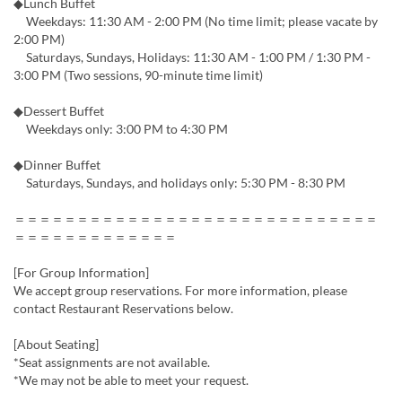
◆Lunch Buffet
Weekdays: 11:30 AM - 2:00 PM (No time limit; please vacate by
2:00 PM)
Saturdays, Sundays, Holidays: 11:30 AM - 1:00 PM / 1:30 PM -
3:00 PM (Two sessions, 90-minute time limit)
◆Dessert Buffet
Weekdays only: 3:00 PM to 4:30 PM
◆Dinner Buffet
Saturdays, Sundays, and holidays only: 5:30 PM - 8:30 PM
＝＝＝＝＝＝＝＝＝＝＝＝＝＝＝＝＝＝＝＝＝＝＝＝＝＝＝＝＝
＝＝＝＝＝＝＝＝＝＝＝＝＝
[For Group Information]
We accept group reservations. For more information, please
contact Restaurant Reservations below.
[About Seating]
*Seat assignments are not available.
*We may not be able to meet your request.