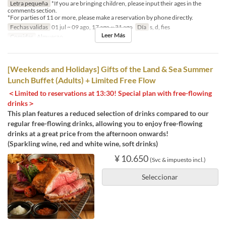
Letra pequeña
*If you are bringing children, please input their ages in the
comments section.
*For parties of 11 or more, please make a reservation by phone directly.
Fechas validas
01 jul ~ 09 ago, 17 ago ~ 31 ago
Día
s, d, fies
Leer Más
Comidas
Almuerzo
[Weekends and Holidays] Gifts of the Land & Sea Summer
Lunch Buffet (Adults) + Limited Free Flow
＜Limited to reservations at 13:30! Special plan with free-flowing
drinks＞
This plan features a reduced selection of drinks compared to our
regular free-flowing drinks, allowing you to enjoy free-flowing
drinks at a great price from the afternoon onwards!
(Sparkling wine, red and white wine, soft drinks)
¥ 10.650
(Svc & impuesto incl.)
Seleccionar