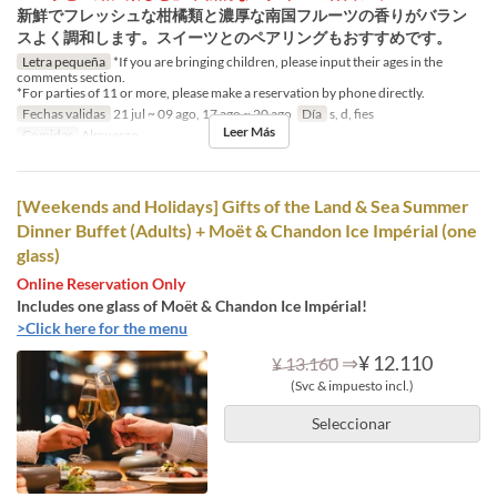
新鮮でフレッシュな柑橘類と濃厚な南国フルーツの香りがバラン
スよく調和します。スイーツとのペアリングもおすすめです。
Letra pequeña
*If you are bringing children, please input their ages in the
comments section.
*For parties of 11 or more, please make a reservation by phone directly.
Fechas validas
21 jul ~ 09 ago, 17 ago ~ 20 ago
Día
s, d, fies
Leer Más
Comidas
Almuerzo
[Weekends and Holidays] Gifts of the Land & Sea Summer
Dinner Buffet (Adults) + Moët & Chandon Ice Impérial (one
glass)
Online Reservation Only
Includes one glass of Moët & Chandon Ice Impérial!
>Click here for the menu
⇒
¥ 12.110
¥ 13.160
(Svc & impuesto incl.)
Seleccionar