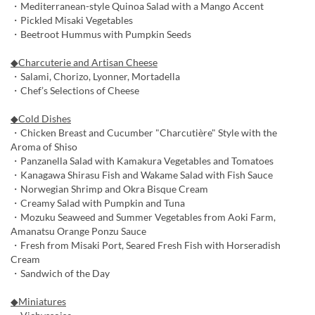
・Mediterranean-style Quinoa Salad with a Mango Accent
・Pickled Misaki Vegetables
・Beetroot Hummus with Pumpkin Seeds
◆Charcuterie and Artisan Cheese
・Salami, Chorizo, Lyonner, Mortadella
・Chef’s Selections of Cheese
◆Cold Dishes
・Chicken Breast and Cucumber "Charcutière" Style with the
Aroma of Shiso
・Panzanella Salad with Kamakura Vegetables and Tomatoes
・Kanagawa Shirasu Fish and Wakame Salad with Fish Sauce
・Norwegian Shrimp and Okra Bisque Cream
・Creamy Salad with Pumpkin and Tuna
・Mozuku Seaweed and Summer Vegetables from Aoki Farm,
Amanatsu Orange Ponzu Sauce
・Fresh from Misaki Port, Seared Fresh Fish with Horseradish
Cream
・Sandwich of the Day
◆Miniatures