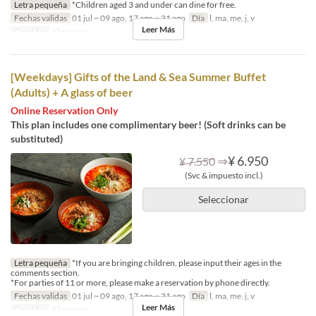
Letra pequeña
*Children aged 3 and under can dine for free.
Fechas validas
01 jul ~ 09 ago, 17 ago ~ 31 ago
Día
l, ma, me, j, v
Leer Más
Comidas
Almuerzo
[Weekdays] Gifts of the Land & Sea Summer Buffet
(Adults) + A glass of beer
Online Reservation Only
This plan includes one complimentary beer! (Soft drinks can be
substituted)
⇒
¥ 6.950
¥ 7.550
(Svc & impuesto incl.)
Seleccionar
Letra pequeña
*If you are bringing children, please input their ages in the
comments section.
*For parties of 11 or more, please make a reservation by phone directly.
Fechas validas
01 jul ~ 09 ago, 17 ago ~ 31 ago
Día
l, ma, me, j, v
Leer Más
Comidas
Almuerzo