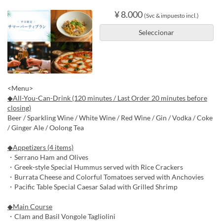
¥ 8.000
(Svc & impuesto incl.)
Seleccionar
<Menu>
◆All-You-Can-Drink (120 minutes / Last Order 20 minutes before
closing)
Beer / Sparkling Wine / White Wine / Red Wine / Gin / Vodka / Coke
/ Ginger Ale / Oolong Tea
◆Appetizers (4 items)
・Serrano Ham and Olives
・Greek-style Special Hummus served with Rice Crackers
・Burrata Cheese and Colorful Tomatoes served with Anchovies
・Pacific Table Special Caesar Salad with Grilled Shrimp
◆Main Course
・Clam and Basil Vongole Tagliolini