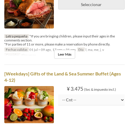
Seleccionar
Letra pequeña
*If you are bringing children, please input their ages in the
comments section.
*For parties of 11 or more, please make a reservation by phone directly.
Fechas validas
01 jul ~ 09 ago, 17 ago ~ 31 ago
Día
l, ma, me, j, v
Leer Más
Comidas
Almuerzo
[Weekdays] Gifts of the Land & Sea Summer Buffet (Ages
4-12)
¥ 3.475
(Svc & impuesto incl.)