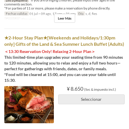
Letra pequeña
*If you are bringing children, please input their ages in the
comments section.
*For parties of 11 or more, please make a reservation by phone directly.
Fechas validas
01 jul ~ 09 ago, 17 ago ~ 31 ago
Día
s, d, fies
Leer Más
Comidas
Almuerzo
★2-Hour Stay Plan★[Weekends and Holidays/1:30pm
only] Gifts of the Land & Sea Summer Lunch Buffet (Adults)
＜13:30 Reservation Only! Relaxing 2-Hour Plan＞
This limited-time plan upgrades your seating time from 90 minutes
to 120 minutes, allowing you to relax and enjoy a full two hours—
perfect for gatherings with friends, dates, or family meals.
*Food will be cleared at 15:00, and you can use your table until
15:30.
¥ 8.650
(Svc & impuesto incl.)
Seleccionar