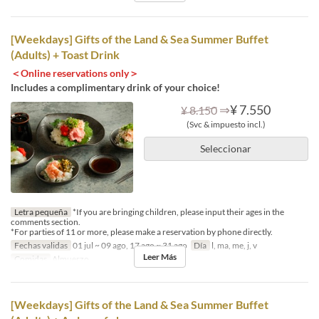
[Weekdays] Gifts of the Land & Sea Summer Buffet
(Adults) + Toast Drink
＜Online reservations only＞
Includes a complimentary drink of your choice!
⇒
¥ 7.550
¥ 8.150
(Svc & impuesto incl.)
Seleccionar
Letra pequeña
*If you are bringing children, please input their ages in the
comments section.
*For parties of 11 or more, please make a reservation by phone directly.
Fechas validas
01 jul ~ 09 ago, 17 ago ~ 31 ago
Día
l, ma, me, j, v
Leer Más
Comidas
Almuerzo
[Weekdays] Gifts of the Land & Sea Summer Buffet