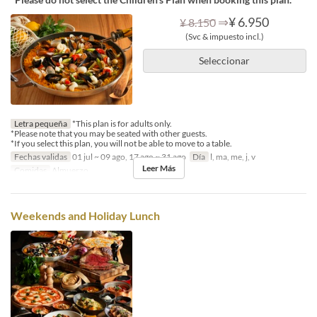
⇒
¥ 6.950
¥ 8.150
(Svc & impuesto incl.)
Seleccionar
Letra pequeña
*This plan is for adults only.
*Please note that you may be seated with other guests.
*If you select this plan, you will not be able to move to a table.
Fechas validas
01 jul ~ 09 ago, 17 ago ~ 31 ago
Día
l, ma, me, j, v
Leer Más
Comidas
Almuerzo
Weekends and Holiday Lunch