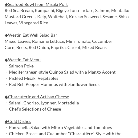
◆Seafood Bowl from Misaki Port
Red Sea Bream, Kampachi, Bigeye Tuna Tartare, Salmon, Mentaiko
Mustard Greens, Kelp, Whitebait, Korean Seaweed, Sesame, Shiso
Leaves, Vinegared Rice
◆Westin Eat Well Salad Bar
Mixed Leaves, Romaine Lettuce, Mini Tomato, Cucumber
Corn, Beets, Red Onion, Paprika, Carrot, Mixed Beans
◆Westin Eat Menu
・Salmon Poke
・Mediterranean-style Quinoa Salad with a Mango Accent
・Pickled Misaki Vegetables
・Red Bell Pepper Hummus with Sunflower Seeds
◆Charcuterie and Artisan Cheese
・Salami, Chorizo, Lyonner, Mortadella
・Chef’s Selections of Cheese
◆Cold Dishes
・Panzanella Salad with Miura Vegetables and Tomatoes
・Chicken Breast and Cucumber "Charcutière" Style with the