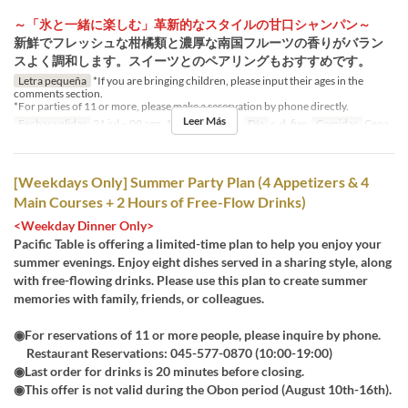
～「氷と一緒に楽しむ」革新的なスタイルの甘口シャンパン～
新鮮でフレッシュな柑橘類と濃厚な南国フルーツの香りがバラン
スよく調和します。スイーツとのペアリングもおすすめです。
Letra pequeña
*If you are bringing children, please input their ages in the
comments section.
*For parties of 11 or more, please make a reservation by phone directly.
Leer Más
Fechas validas
21 jul ~ 09 ago, 17 ago ~ 20 ago
Día
s, d, fies
Comidas
Cena
[Weekdays Only] Summer Party Plan (4 Appetizers & 4
Main Courses + 2 Hours of Free-Flow Drinks)
<Weekday Dinner Only>
Pacific Table is offering a limited-time plan to help you enjoy your
summer evenings. Enjoy eight dishes served in a sharing style, along
with free-flowing drinks. Please use this plan to create summer
memories with family, friends, or colleagues.
◉For reservations of 11 or more people, please inquire by phone.
Restaurant Reservations: 045-577-0870 (10:00-19:00)
◉Last order for drinks is 20 minutes before closing.
◉This offer is not valid during the Obon period (August 10th-16th).