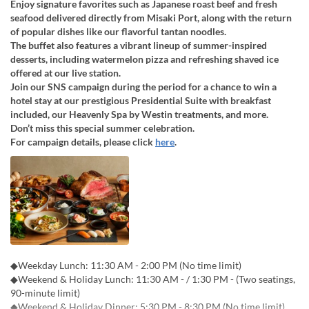
Enjoy signature favorites such as Japanese roast beef and fresh
seafood delivered directly from Misaki Port, along with the return
of popular dishes like our flavorful tantan noodles.
The buffet also features a vibrant lineup of summer-inspired
desserts, including watermelon pizza and refreshing shaved ice
offered at our live station.
Join our SNS campaign during the period for a chance to win a
hotel stay at our prestigious Presidential Suite with breakfast
included, our Heavenly Spa by Westin treatments, and more.
Don’t miss this special summer celebration.
For campaign details, please click
here
.
◆Weekday Lunch: 11:30 AM - 2:00 PM (No time limit)
◆Weekend & Holiday Lunch: 11:30 AM - / 1:30 PM - (Two seatings,
90-minute limit)
◆Weekend & Holiday Dinner: 5:30 PM - 8:30 PM (No time limit)