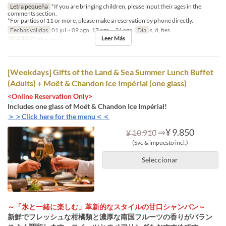
Letra pequeña
*If you are bringing children, please input their ages in the
comments section.
*For parties of 11 or more, please make a reservation by phone directly.
Fechas validas
01 jul ~ 09 ago, 17 ago ~ 31 ago
Día
s, d, fies
Leer Más
Comidas
Almuerzo
[Weekdays] Gifts of the Land & Sea Summer Lunch Buffet
(Adults) + Moët & Chandon Ice Impérial (one glass)
<Online Reservation Only>
Includes one glass of Moët & Chandon Ice Impérial!
＞＞Click here for the menu＜＜
⇒
¥ 9.850
¥ 10.910
(Svc & impuesto incl.)
Seleccionar
～「氷と一緒に楽しむ」革新的なスタイルの甘口シャンパン～
新鮮でフレッシュな柑橘類と濃厚な南国フルーツの香りがバラン