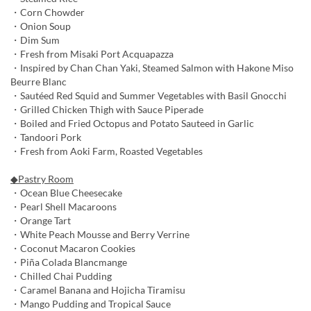
・Corn Chowder
・Onion Soup
・Dim Sum
・Fresh from Misaki Port Acquapazza
・Inspired by Chan Chan Yaki, Steamed Salmon with Hakone Miso
Beurre Blanc
・Sautéed Red Squid and Summer Vegetables with Basil Gnocchi
・Grilled Chicken Thigh with Sauce Piperade
・Boiled and Fried Octopus and Potato Sauteed in Garlic
・Tandoori Pork
・Fresh from Aoki Farm, Roasted Vegetables
◆Pastry Room
・Ocean Blue Cheesecake
・Pearl Shell Macaroons
・Orange Tart
・White Peach Mousse and Berry Verrine
・Coconut Macaron Cookies
・Piña Colada Blancmange
・Chilled Chai Pudding
・Caramel Banana and Hojicha Tiramisu
・Mango Pudding and Tropical Sauce