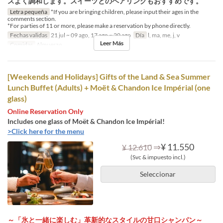
スよく調和します。スイーツとのペアリングもおすすめです。
Letra pequeña
*If you are bringing children, please input their ages in the
comments section.
*For parties of 11 or more, please make a reservation by phone directly.
Fechas validas
21 jul ~ 09 ago, 17 ago ~ 20 ago
Día
l, ma, me, j, v
Leer Más
Comidas
Almuerzo
[Weekends and Holidays] Gifts of the Land & Sea Summer
Lunch Buffet (Adults) + Moët & Chandon Ice Impérial (one
glass)
Online Reservation Only
Includes one glass of Moët & Chandon Ice Impérial!
>Click here for the menu
⇒
¥ 11.550
¥ 12.610
(Svc & impuesto incl.)
Seleccionar
～「氷と一緒に楽しむ」革新的なスタイルの甘口シャンパン～