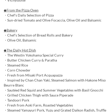
・Vichyssoise
◆From the Pizza Oven
・Chef's Daily Selection of Pizza
・Sun-dried Tomato and Olive Focaccia, Olive Oil and Balsamic
◆Bakery
・Chef’s Selection of Bread Rolls and Bakery
・Olive Oil, Balsamic
◆The Daily Hot Dish
・The Westin Yokohama Special Curry
・Butter Chicken Curry & Paratha
・Steamed Rice
・Corn Chowder
・Fresh from Misaki Port Acquapazza
・Inspired by Chan Chan Yaki, Steamed Salmon with Hakone Miso
Beurre Blanc
・Sautéed Red Squid and Summer Vegetables with Basil Gnocchi
・Grilled Chicken Thigh with Sauce Piperade
・Tandoori Pork
・Fresh from Aoki Farm, Roasted Vegetables
・Steamed Yamayuri Pork, Yuzu and Grated Daikon Radish, Truffle