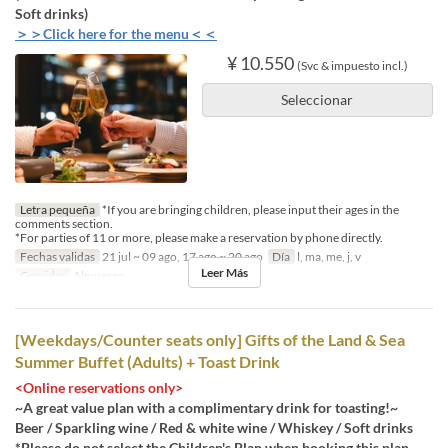
Soft drinks)
＞＞Click here for the menu＜＜
¥ 10.550
(Svc & impuesto incl.)
Seleccionar
Letra pequeña
*If you are bringing children, please input their ages in the
comments section.
*For parties of 11 or more, please make a reservation by phone directly.
Fechas validas
21 jul ~ 09 ago, 17 ago ~ 20 ago
Día
l, ma, me, j, v
Leer Más
Comidas
Almuerzo
[Weekdays/Counter seats only] Gifts of the Land & Sea
Summer Buffet (Adults) + Toast Drink
<Online reservations only>
~A great value plan with a complimentary drink for toasting!~
Beer / Sparkling wine / Red & white wine / Whiskey / Soft drinks
*Please do not select the Children's Plan when booking this plan.