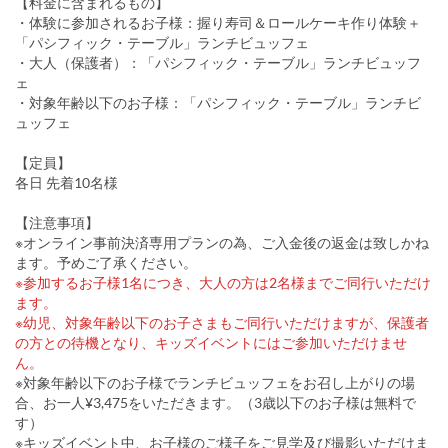
【料金に含まれるもの】
・体験に参加されるお子様：握り寿司＆ロールケーキ作り体験＋
「パシフィック・テーブル」ランチビュッフェ
・大人（保護者）：「パシフィック・テーブル」ランチビュッフ
ェ
・対象年齢以下のお子様：「パシフィック・テーブル」ランチビ
ュッフェ
【定員】
各日 先着10名様
【注意事項】
※オンライン事前決済専用プランの為、ご入金後の返金は致しかね
ます。予めご了承ください。
※参加するお子様1名につき、大人の方は2名様までご同行いただけ
ます。
※幼児、対象年齢以下のお子さまもご同行いただけますが、保護者
の方との待機となり、キッズイベントにはご参加いただけませ
ん。
※対象年齢以下のお子様でランチビュッフェをお召し上がりの場
合、お一人¥3,475をいただきます。（3歳以下のお子様は無料で
す）
※キッズイベント中、お子様のご様子をご見学及び撮影いただけま