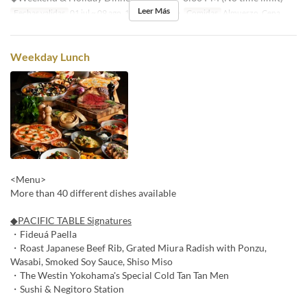
Leer Más
Fechas validas
01 jul ~ 09 ago, 17 ago ~ 31 ago
Comidas
Almuerzo, Cena
Weekday Lunch
<Menu>
More than 40 different dishes available
◆PACIFIC TABLE Signatures
・Fideuá Paella
・Roast Japanese Beef Rib, Grated Miura Radish with Ponzu,
Wasabi, Smoked Soy Sauce, Shiso Miso
・The Westin Yokohama's Special Cold Tan Tan Men
・Sushi & Negitoro Station