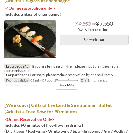
(Adults) + A glass of champagne
＜Online reservation only＞
Includes a glass of champagne!
⇒
¥ 7.550
¥ 9.050
(Svc & impuesto incl.)
Seleccionar
Letra pequeña
*If you are bringing children, please input their ages in the
comments section.
*For parties of 11 or more, please make a reservation by phone directly.
Fechas validas
01 jul ~ 09 ago, 17 ago ~ 31 ago
Día
l, ma, me, j, v
Leer Más
Comidas
Almuerzo
[Weekdays] Gifts of the Land & Sea Summer Buffet
(Adults) + Free flow for 90 minutes
<Online Reservation Only>
Includes 90minutes of free-flowing drinks!
(Draft beer / Red wine / White wine / Sparkling wine / Gin / Vodka /