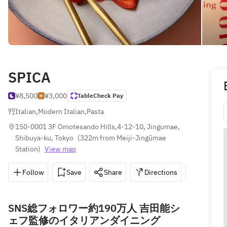
SPICA
¥8,500
¥3,000
TableCheck Pay
Italian
,
Modern Italian
,
Pasta
150-0001 3F Omotesando Hills,4-12-10, Jingumae, 
Shibuya-ku, Tokyo
(
322m from Meiji-Jingūmae 
Station
)
View map
Follow
Save
Share
Directions
03-5410
SNS総フォロワー約190万人 吉田能シ
ェフ監修のイタリアンダイニング