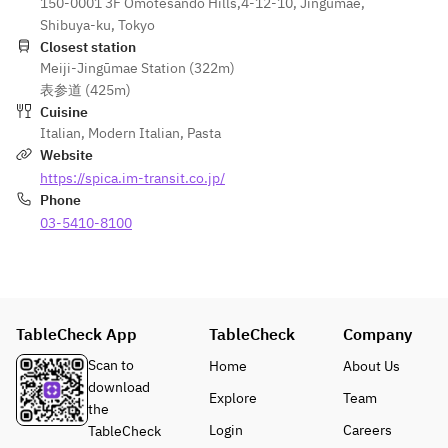
ーノ
150-0001 3F Omotesando Hills,4-12-10, Jingumae,
て
ラダとカラ
パンツ
Shibuya-ku, Tokyo
スミ
ァネッ
■パスタ
Closest station
■アミ
ラ　冷
Meiji-Jingūmae Station (322m)
本日のパス
ューズ
■前菜
製スー
表参道 (425m)
タ
2
玉蜀黍のカ
プ仕立
Cuisine
シーザ
プレーゼ
て
Italian
,
Modern Italian
,
Pasta
■メイン
ーサラ
Website
豚バラのコ
ダとカ
■パニーノ
■アミ
https://spica.im-transit.co.jp/
ンフィ　白
ラスミ
SPICAのパニ
ューズ
Phone
インゲン豆
ーノ
2
とパプリカ
03-5410-8100
■前菜
シーザ
or
玉蜀黍
■パスタ
ーサラ
飛騨牛のロ
のカプ
本日のパス
ダとカ
ースト　マ
レーゼ
タ
ラスミ
ルサラソー
TableCheck App
ス（+
TableCheck
■パニ
Company
■メイン
■前菜
¥1,800/per
ーノ
豚バラのコ
玉蜀黍
Scan to
Home
About Us
）
SPICA
ンフィ　白
のカプ
download
Explore
Team
のパニ
インゲン豆
レーゼ
the
■スペシャリ
ーノ
とパプリカ
Login
Careers
TableCheck
テ（追加）