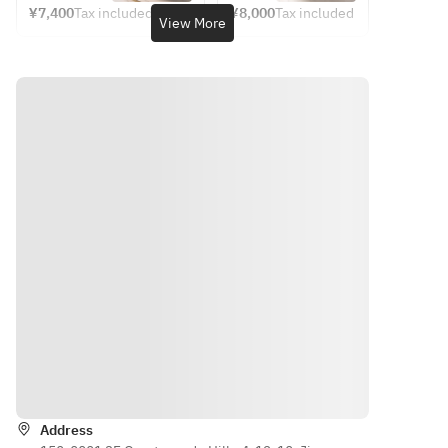
　アミ
Course 
乾杯酒
¥7,400
Tax included
¥8,000
Tax included
ズ2種＋前菜
　アミ
View More
(winter 
とアニ
■アミューズ
ューズ
＋パニーノ
ューズ
only) with 
バーサ
1
2種＋
＋パスタ＋
2種＋
toast and 
リーホ
パンツァネ
前菜＋
メイン＋デ
前菜＋
flower 
ールケ
ッラ　冷製
パニー
ザート＋メ
パニー
plate, 7 
ーキ付 
スープ仕立
ノ＋パ
ッセージフ
ノ＋パ
dishes total
Chef’s 
て
スタ＋
ラワープレ
スタ＋
Dinner 
メイン
Course 
ート＋カフ
メイン
■アミューズ
＋デザ
全8品
ェ
＋デザ
2
ート＋
ート＋
シーザーサ
カフェ
■アミューズ
アニバ
ラダとカラ
1
ーサリ
スミ
■アミ
パンツァネ
ーホー
ューズ
ッラ　冷製
ルケー
■前菜
1
スープ仕立
キ＋カ
玉蜀黍のカ
パンツ
て
フェ
プレーゼ
ァネッ
Directions
ラ　冷
■アミューズ
■アミ
■パニーノ
製スー
2
ューズ
SPICAのパニ
プ仕立
Address
シーザーサ
1