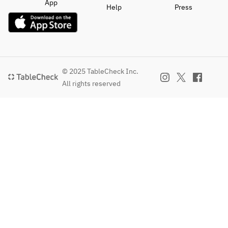
or
■パニ
App
Help
Press
濃厚ビスク
■パス
飛騨牛のロ
ーノ
リゾット（+
タ
ースト　マ
SPICA
￥800/per）
本日の
ルサラソー
のパニ
(イタリア産
パスタ
ス（+
ーノ
カルナロー
¥1,800/per
リ米を使用)
■メイ
）
■パス
© 2025 TableCheck Inc.
ン
タ
All rights reserved
■デザート
豚バラ
■スペシャリ
本日の
マンゴーの
のコン
テ（追加）
パスタ
トルタディ
フィ　
濃厚ビスク
リコッタ
白イン
リゾット（+
■メイ
or
ゲン豆
￥800/per）
ン
とろけるチ
とパプ
(イタリア産
豚バラ
ョコティラ
リカ
カルナロー
のコン
ミス（＋
or
リ米を使用)
フィ　
¥850）
飛騨牛
白イン
のロー
■デザート
ゲン豆
■カフェ
スト　
マンゴーの
とパプ
コーヒー/紅
マルサ
トルタディ
リカ
茶/ハーブテ
ラソー
リコッタ
or