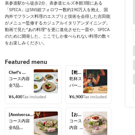
表参道駅から徒歩2分、表参道ヒルズ本館3階にある
「SPICA」はSNS総フォロワー数約190万人を抱え、国
内外でフランス料理のエスプリと技術を会得した吉田能
がメニュー監修するカジュアルイタリアンダイニング。
動画で見た“あの料理”を更に進化させた一皿や、SPICA
のために開発した、ここでしか食べられない料理の数々
をお楽しみください。
Featured menu
Chef's 
【乾杯
Dinner 
スパー
コース内容  
乾杯ス
Course 全7
クリン
全7品
パーク
品
グワイ
　アミュー
リング
ン付】 
¥6,400
Tax included
¥6,900
Tax included
ズ2種＋前菜
ワイン
Chef’s 
＋パニーノ
1杯付
Dinner 
＋パスタ＋
[Anniversary 
Course 
【お祝
メイン＋デ
コース
Dinner] 
全7品
い・記
コース内容  
コース
ザート＋カ
内容  
George's 
念日
全8品
内容  
フェ
全7品
Dinner 
に！】
　アミュー
全8品