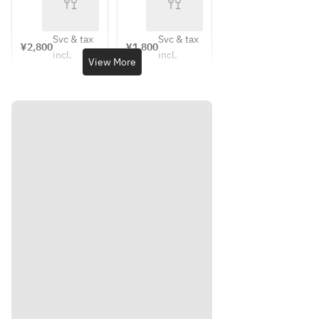
ョー
き！
生
祝/
祝/
トケ
【10
お盆
お盆
周年
ーキ
期
期
Svc & tax
Svc & tax
¥2,800
¥1,800
記念
間】
間】
・苺
incl.
incl.
View More
企
デザ
デザ
ティ
画：
ート
ート
ラミ
木金
ブッ
ブッ
ス
土日
フェ
フェ
・苺
祝】
小学
幼児
ミル
夏を
生
（3
クプ
感じ
歳
リン
る桃
～）
・梨
をは
じめ
ジュ
とす
レ
るサ
・ム
マー
ース
スイ
ショ
ーツ
コラ
登
オラ
場！
ンジ
デザ