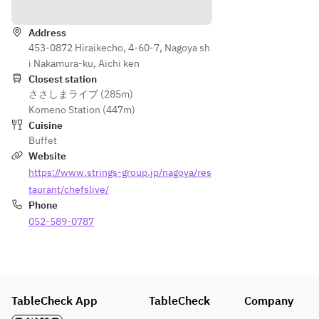
Directions
ュ
ート
・生
ブッ
フェ
チョ
Address
コタ
453-0872 Hiraikecho, 4-60-7, Nagoya sh
ルト
i Nakamura-ku, Aichi ken
・マ
Closest station
ささしまライブ (285m)
フィ
Komeno Station (447m)
ン
Cuisine
・シ
Buffet
ュー
Website
クリ
https://www.strings-group.jp/nagoya/res
ーム
・梨
taurant/chefslive/
パ
Phone
イ　
052-589-0787
など
など
TableCheck App
TableCheck
Company
<ア