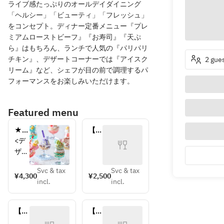
ライブ感たっぷりのオールデイダイニング
「ヘルシー」「ビューティ」「フレッシュ」
をコンセプト。ディナー定番メニュー『プレ
ミアムローストビーフ』『お寿司』『天ぷ
ら』はもちろん、ランチで人気の『パリパリ
チキン』、デザートコーナーでは『アイスク
2 gue
リーム』など、シェフが目の前で調理するパ
フォーマンスをお楽しみいただけます。
Featured menu
★毎
【平
日同
日：
<デ
一価
木・
ザー
格の
金
ト・
特別
曜】
Svc & tax
Svc & tax
スイ
¥4,300
¥2,500
価格
デザ
incl.
incl.
ーツ
＋1
ート
>
ドリ
ブッ
・苺
ンク
フェ
【土
【土
のシ
付
小学
日
日