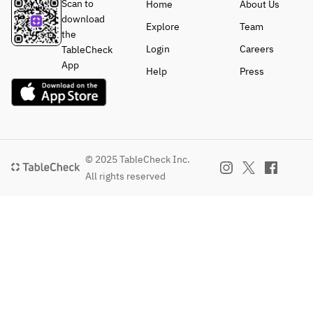
Scan to
Home
About Us
イス
download
クリ
Explore
Team
the
ーム
Login
Careers
TableCheck
>
App
Help
Press
・8
種の
アイ
スク
リー
ム
© 2025 TableCheck Inc.
バニ
All rights reserved
ラ、
スト
ロベ
リ
ー、
ラム
レー
ズ
ン、