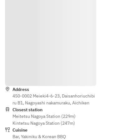
ル
塩焼物
ー
or酢橘
生
(タン、
ル
冷麺)
野
サーロ
ス
本日の
菜
イン)
ー
デザー
サ
韓国サ
プ
ト
ラ
ラダ
焼
Coffee
ダ
酢橘冷
物
テ
麺
(特
※焼物
ー
たれ焼
上
の部位
ル
物(焼き
ロ
は仕入
ス
野菜、
Directions
ー
れによ
ー
霜降
ス
り変更
プ
り、赤
、
になる
Address
焼
身)
上
450-0002 Meieki4‐6‐23, Daisanhoriuchibi
ことが
物
選べる
カ
ru B1, Nagoyashi nakamuraku, Aichiken
ござい
(サ
お食事 
ル
Closest station
ます
ー
(雪月花
Meitetsu Nagoya Station (229m)
ビ
ロ
カレー 
Kintetsu Nagoya Station (247m)
、
イ
or 松阪
Cuisine
黒
ン
牛ボロ
Bar
,
Yakiniku & Korean BBQ
豚
、
ネーゼ