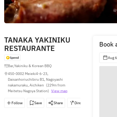
TANAKA YAKINIKU
Book a
RESTAURANTE
Aug 6
Spend
Bar
,
Yakiniku & Korean BBQ
450-0002 Meieki4‐6‐23, 
Daisanhoriuchibiru B1, Nagoyashi 
nakamuraku, Aichiken
(
229m from 
Meitetsu Nagoya Station
)
View map
Follow
Save
Share
Directions
052-526