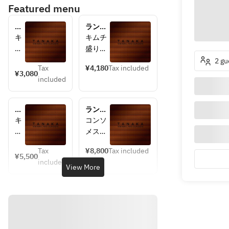
Featured menu
ラ
ランチ
ン
月
キ
キムチ
チ
ム
盛り
雪
チ
季節の
2 gu
Tax
¥4,180
Tax included
盛
ナムル
¥3,080
included
り
生野菜
季
サラダ
節
テール
ラ
ランチ
の
スープ
ン
Special
キ
コンソ
ナ
焼物(上
チ
ム
メスー
ム
ひれ、
花
チ
プ
ル
赤身、
Tax
¥8,800
Tax included
盛
本日の
¥5,500
生
霜降り)
included
り
スペシ
View More
野
焼き野
季
ャリテ
菜
菜
節
キムチ
サ
選べる
の
盛り
ラ
お食事
ナ
季節の
ダ
(雪月花
ム
ナムル
テ
カレー