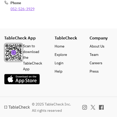
Phone
ロ
特
パスタ)
052-526-3929
ー
上
杏仁豆
ス)
ひ
腐
焼
れ
Coffee
き
、
野
上
※焼物
TableCheck App
TableCheck
Company
菜
霜
の部位
選
降
は仕入
Scan to
Home
About Us
べ
り)
れによ
download
Explore
Team
る
焼
り変更
the
お
き
になる
Login
Careers
TableCheck
食
野
ことが
App
Help
Press
事
菜
ござい
(雪
選
ます
月
べ
花
る
カ
お
レ
食
© 2025 TableCheck Inc.
ー
事
All rights reserved
or
(雪