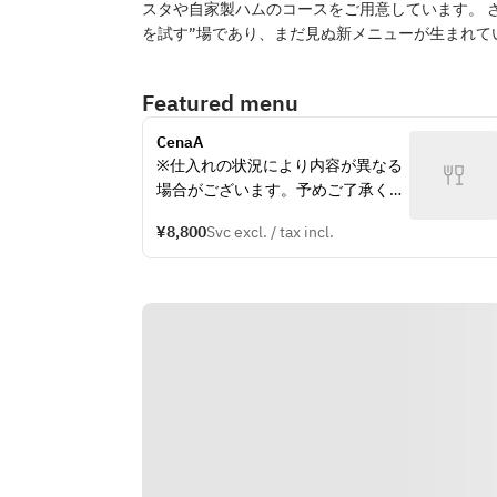
スタや自家製ハムのコースをご用意しています。 さら
を試す”場であり、まだ見ぬ新メニ
Featured menu
CenaA
※仕入れの状況により内容が異なる
場合がございます。予めご了承くだ
さい。
¥8,800
Svc excl. / tax incl.
※別途サービス料10%を頂戴してお
ります。