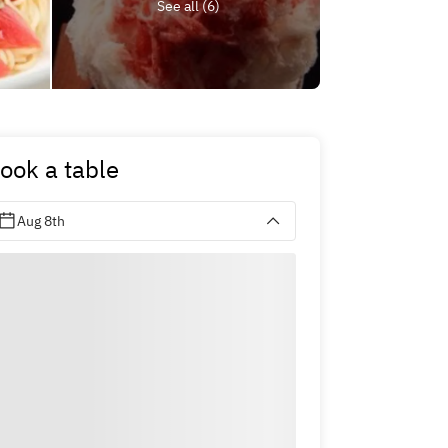
See all (6)
ook a table
Aug 8th