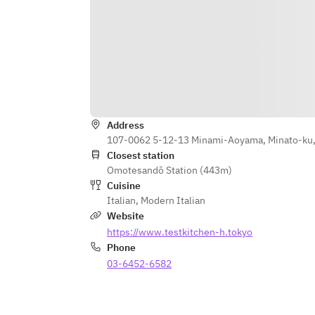
Address
107-0062 5-12-13 Minami-Aoyama, Minato-ku,
Closest station
Omotesandō Station (443m)
Cuisine
Italian
,
Modern Italian
Website
https://www.testkitchen-h.tokyo
Phone
03-6452-6582