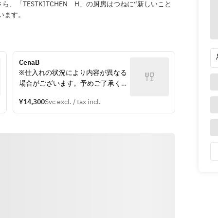
、「TESTKITCHEN H」の厨房はつねに“新しいこと
ューが生まれています。
CenaB
※仕入れの状況により内容が異なる
場合がございます。予めご了承くだ
さい。
¥14,300
Svc excl. / tax incl.
※別途サービス料10%を頂戴してお
ります。