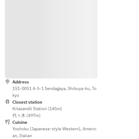
ーミ
に!
ー
に！
★日
ごと
に部
位と
価格
が異
なり
Directions
ま
す。
Address
詳し
151-0051 4-5-1 Sendagaya, Shibuya-ku, To
くは
kyo
スタ
Closest station
ッフ
Kitasandō Station (145m)
ま
代々木 (497m)
で！
Cuisine
！
Yoshoku (Japanese-style Western)
,
Americ
an
,
Italian