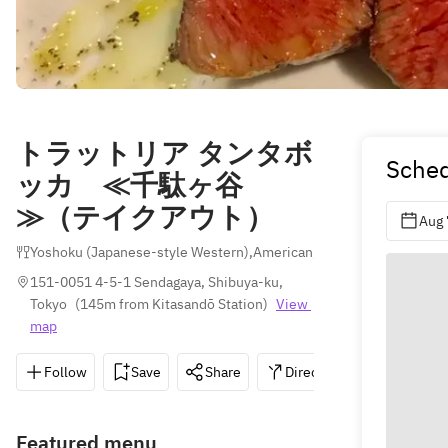
トラットリア タンタボ
Sched
ッカ ≪千駄ヶ谷
≫（テイクアウト）
Aug 
Yoshoku (Japanese-style Western)
,
American
,
Italian
151-0051 4-5-1 Sendagaya, Shibuya-ku, 
Tokyo
(
145m from Kitasandō Station
)
View 
map
Follow
Save
Share
Directions
050-318
Featured menu