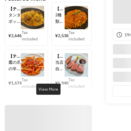
【テイ
【テ
クアウ
イク
タンタ
2種
ト】黒
アウ
ボッカ
類の
毛和牛
ト】
自慢の
カニ
のミー
ズワ
Tax
Tax
和牛を
を使
19:
¥2,646
¥2,538
トソー
イガ
included
included
たっぷ
った
ス　も
ニと
り使っ
旨味
ちもち
渡り
たボリ
たっ
生パス
蟹の
【テイ
【テ
ューム
ぷり
タ
トマ
クアウ
イク
鷹の爪
当店
満点な
のト
トク
ト】旨
アウ
の辛み
自慢
パスタ
マト
リー
辛！！
ト】
とニン
の和
ムソ
で
ソー
トマト
A5和
Tax
Tax
ニクの
牛の
¥1,674
¥5,940
ー
ソース
牛炭
す！！
スパ
included
included
香り、
炭火
View More
ス　
のペン
火焼
ス
トマト
焼き
もち
ネ
き　
タ！
の旨味
で
もち
200g
クリ
が詰ま
す！
生パ
ーム
ったパ
200ℊ
スタ
を使
スタで
とボ
って
す！
リュ
濃厚