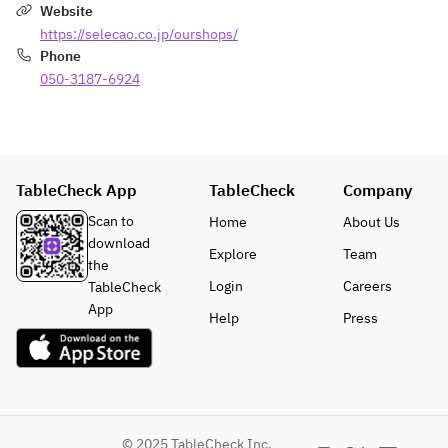
Website
https://selecao.co.jp/ourshops/
Phone
050-3187-6924
TableCheck App
TableCheck
Company
Scan to
Home
About Us
download
Explore
Team
the
Login
Careers
TableCheck
App
Help
Press
© 2025 TableCheck Inc.