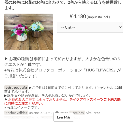
器のお色はお花のお色に合わせて、2色から映えるほうを使用致し
ます。
¥ 4.180
(Impuesto incl.)
▶ お花の種類 は季節によって変わりますが、大まかな色合いのリ
クエストが可能です。
※お花は株式会社ブロックコーポレーション「HUG FLPWERS」が
ご用意いたします。
Letra pequeña
▶ ご予約は3日前まで受け付けております。(キャンセルは2日
前まで承ります。)
▶ 誕生日や結婚記念日、その他お祝いにいかがでしょう。
▶
お花のみのご注文は承っておりません。
テイクアウトスイーツご予約の際
に同時にご注文ください。
※ 写真はイメージです。
Fechas validas
05 ene 2024 ~ 27 dic 2024
Comidas
Almuerzo
Leer Más
Límite de pedido
1 ~ 5
Categoría de Asiento
Pickup