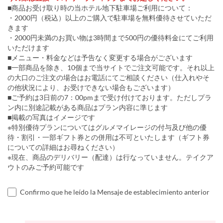
■商品お受け取り時の当ホテル地下駐車場ご利用について：
・2000円（税込）以上のご購入で駐車場を無料優待させていただ
きます
・2000円未満のお買い物は3時間まで500円の優待料金にてご利用
いただけます
■メニュー・料金などは予告なく変更する場合がございます
■一部商品を除き、10個まで当サイトでご注文可能です。それ以上
の大口のご注文の場合はお電話にてご相談ください（仕入れやそ
の他状況により、お受けできない場合もございます）
■ご予約は3日前の7：00pmまで受け付けております。ただしプラ
ン内に別途記載がある商品はプラン内容に準じます
■掲載の写真はイメージです
※特別優待プランについてはグルメマイレージの付与及び他の優
待・割引・一部ギフト券との併用は不可といたします（ギフト券
についての詳細はお尋ねください）
※現在、商品のデリバリー（配達）は行なっていません。テイクア
ウトのみご予約可能です
Confirmo que he leído la Mensaje de establecimiento anterior