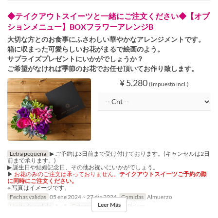
◆テイクアウトスイーツと一緒にご注文ください◆【オプ
ションメニュー】BOXフラワーアレンジB
大切な方とのお食事にふさわしい華やかなアレンジメントです。
箱に収まった可愛らしいお花がまるで絵画のよう。
サプライズプレゼントにいかがでしょうか？
ご希望がなければ季節のお花でお任せ頂いてお作り致します。
¥ 5.280
(Impuesto incl.)
Letra pequeña
▶ ご予約は3日前まで受け付けております。(キャンセルは2日
前まで承ります。)
▶ 誕生日や結婚記念日、その他お祝いにいかがでしょう。
▶
お花のみのご注文は承っておりません。
テイクアウトスイーツご予約の際
に同時にご注文ください。
※ 写真はイメージです。
Fechas validas
05 ene 2024 ~ 27 dic 2024
Comidas
Almuerzo
Leer Más
Límite de pedido
1 ~ 5
Categoría de Asiento
Pickup