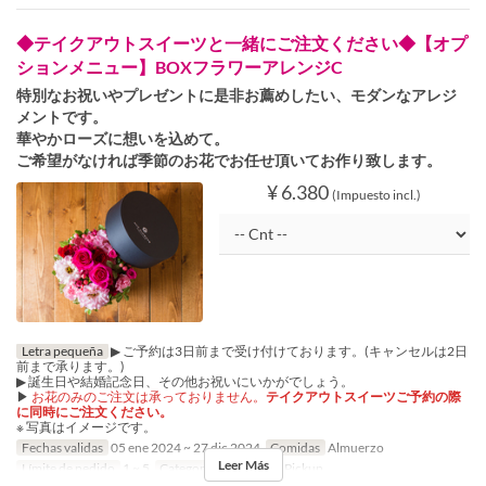
◆テイクアウトスイーツと一緒にご注文ください◆【オプ
ションメニュー】BOXフラワーアレンジC
特別なお祝いやプレゼントに是非お薦めしたい、モダンなアレジ
メントです。
華やかローズに想いを込めて。
ご希望がなければ季節のお花でお任せ頂いてお作り致します。
¥ 6.380
(Impuesto incl.)
Letra pequeña
▶ ご予約は3日前まで受け付けております。(キャンセルは2日
前まで承ります。)
▶ 誕生日や結婚記念日、その他お祝いにいかがでしょう。
▶
お花のみのご注文は承っておりません。
テイクアウトスイーツご予約の際
に同時にご注文ください。
※ 写真はイメージです。
Fechas validas
05 ene 2024 ~ 27 dic 2024
Comidas
Almuerzo
Leer Más
Límite de pedido
1 ~ 5
Categoría de Asiento
Pickup