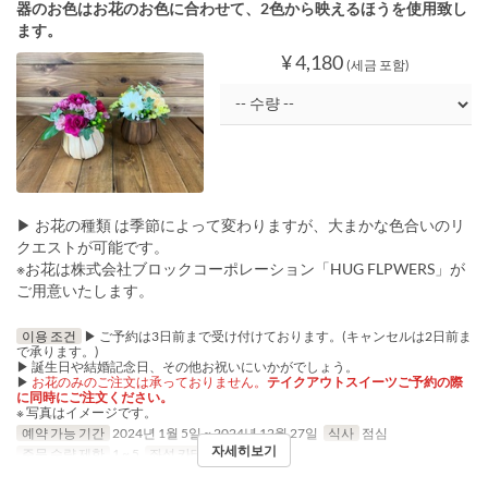
器のお色はお花のお色に合わせて、2色から映えるほうを使用致し
ます。
¥ 4,180
(세금 포함)
▶ お花の種類 は季節によって変わりますが、大まかな色合いのリ
クエストが可能です。
※お花は株式会社ブロックコーポレーション「HUG FLPWERS」が
ご用意いたします。
이용 조건
▶ ご予約は3日前まで受け付けております。(キャンセルは2日前ま
で承ります。)
▶ 誕生日や結婚記念日、その他お祝いにいかがでしょう。
▶
お花のみのご注文は承っておりません。
テイクアウトスイーツご予約の際
に同時にご注文ください。
※ 写真はイメージです。
예약 가능 기간
2024년 1월 5일 ~ 2024년 12월 27일
식사
점심
자세히보기
주문 수량 제한
1 ~ 5
좌석 카테고리
Pickup