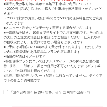
■商品お受け取り時の当ホテル地下駐車場ご利用について：
・2000円（税込）以上のご購入で駐車場を無料優待させていただ
きます
・2000円未満のお買い物は3時間まで500円の優待料金にてご利用
いただけます
■メニュー・料金などは予告なく変更する場合がございます
■一部商品を除き、10個まで当サイトでご注文可能です。それ以上
の大口のご注文の場合はお電話にてご相談ください（仕入れやそ
の他状況により、お受けできない場合もございます）
■ご予約は3日前の7：00pmまで受け付けております。ただしプラ
ン内に別途記載がある商品はプラン内容に準じます
■掲載の写真はイメージです
※特別優待プランについてはグルメマイレージの付与及び他の優
待・割引・一部ギフト券との併用は不可といたします（ギフト券
についての詳細はお尋ねください）
※現在、商品のデリバリー（配達）は行なっていません。テイクア
ウトのみご予約可能です
「고객님께 드리는 안내 말씀」을 읽고 확인하셨습니다