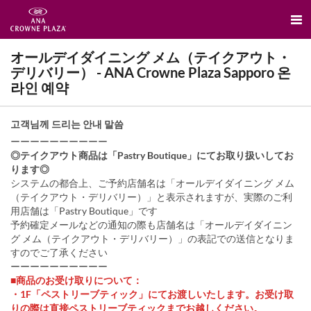
オールデイダイニング メム（テイクアウト・
デリバリー） - ANA Crowne Plaza Sapporo 온
라인 예약
고객님께 드리는 안내 말씀
ーーーーーーーーーー
◎テイクアウト商品は「Pastry Boutique」にてお取り扱いしてお
ります◎
システムの都合上、ご予約店舗名は「オールデイダイニング メム
（テイクアウト・デリバリー）」と表示されますが、実際のご利
用店舗は「Pastry Boutique」です
予約確定メールなどの通知の際も店舗名は「オールデイダイニン
グ メム（テイクアウト・デリバリー）」の表記での送信となりま
すのでご了承ください
ーーーーーーーーーー
■商品のお受け取りについて：
・1F「ペストリーブティック」にてお渡しいたします。お受け取
りの際は直接ペストリーブティックまでお越しください。