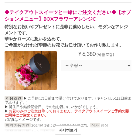
◆テイクアウトスイーツと一緒にご注文ください◆【オプ
ションメニュー】BOXフラワーアレンジC
特別なお祝いやプレゼントに是非お薦めしたい、モダンなアレジ
メントです。
華やかローズに想いを込めて。
ご希望がなければ季節のお花でお任せ頂いてお作り致します。
¥ 6,380
(세금 포함)
이용 조건
▶ ご予約は3日前まで受け付けております。(キャンセルは2日前ま
で承ります。)
▶ 誕生日や結婚記念日、その他お祝いにいかがでしょう。
▶
お花のみのご注文は承っておりません。
テイクアウトスイーツご予約の際
に同時にご注文ください。
※ 写真はイメージです。
예약 가능 기간
2024년 1월 5일 ~ 2024년 12월 27일
식사
점심
자세히보기
주문 수량 제한
1 ~ 5
좌석 카테고리
Pickup