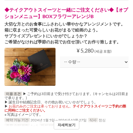
◆テイクアウトスイーツと一緒にご注文ください◆【オプ
ションメニュー】BOXフラワーアレンジB
大切な方とのお食事にふさわしい華やかなアレンジメントです。
箱に収まった可愛らしいお花がまるで絵画のよう。
サプライズプレゼントにいかがでしょうか？
ご希望がなければ季節のお花でお任せ頂いてお作り致します。
¥ 5,280
(세금 포함)
이용 조건
▶ ご予約は3日前まで受け付けております。(キャンセルは2日前ま
で承ります。)
▶ 誕生日や結婚記念日、その他お祝いにいかがでしょう。
▶
お花のみのご注文は承っておりません。
テイクアウトスイーツご予約の際
に同時にご注文ください。
※ 写真はイメージです。
예약 가능 기간
2024년 1월 5일 ~ 2024년 12월 27일
식사
점심
자세히보기
주문 수량 제한
1 ~ 5
좌석 카테고리
Pickup