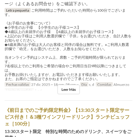
ージ（よくあるお問合せ）をご確認下さい。
Letra pequeña
ご利用時間はご予約いただいた時間から100分でございま
す。
《お子様のお食事について》
◆小学生のお子様 【小学生のお子様コース】
◆4歳以上の未就学のお子様 【4歳以上の未就学のお子様コース】
※上記のお子様はご利用人数選択欄で「子供」をお選びいただき、合計人数を
お知らせください。
◆4歳未満のお子様は大人のお客様と同伴の場合は無料です。※ご利用人数選
択欄で「幼児」をお選びいただき、人数をお知らせください。
当オンライン予約はシステム上、席数・ご予約可能時間が限られておりま
す。
7名様以上でのご利用をご希望の場合やご利用日当日9時以降につきまして
は、
お手数お掛けいたしますが、お電話いただきます様お願いいたします。
また、お席のご指定はできかねますのでご了承ください。
Fechas validas
27 dic 2025 ~ 18 sep, 28 sep ~
Día
s, d
Comidas
Almuerzo
Leer Más
Límite de pedido
1 ~ 6
《前日までのご予約限定料金》【13:30スタート限定サー
ビス付き！＆3種ワインフリードリンク】ランチビュッフ
ェ［100分］
13:30スタート限定 特別な時間のためのドリンク、スイーツをご