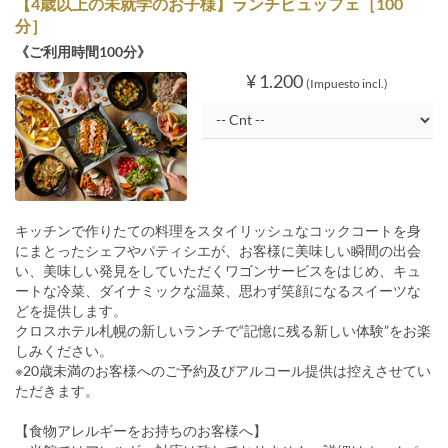
【4歳以上の未就学のお子様】ランチビュッフェ［100
分］
《ご利用時間100分》
¥ 1.200
(Impuesto incl.)
キッチンで作りたての料理をスタイリッシュなコックコートを身
にまとったシェフやパティシエが、お客様に美味しい瞬間の出会
い、美味しい発見をしていただくワゴンサービスをはじめ、キュ
ートな冷菜、ダイナミックな温菜、思わず笑顔になるスイーツな
どを提供します。
クロスホテル札幌の新しいランチで“記憶に残る新しい体験”をお楽
しみください。
※20歳未満のお客様へのご予約及びアルコール提供は控えさせてい
ただきます。
【食物アレルギーをお持ちのお客様へ】