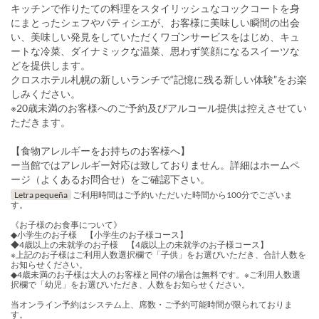
キッチンで作りたての料理をスタイリッシュなコックコートを身
にまとったシェフやパティシエが、お客様に美味しい瞬間の出会
い、美味しい発見をしていただくワゴンサービスをはじめ、キュ
ートな冷菜、ダイナミックな温菜、思わず笑顔になるスイーツな
どを提供します。
クロスホテル札幌の新しいランチで“記憶に残る新しい体験”をお楽
しみください。
※20歳未満のお客様へのご予約及びアルコール提供は控えさせてい
ただきます。
【食物アレルギーをお持ちのお客様へ】
ー当館ではアレルギー対応は致しておりません。詳細はホームペ
ージ（よくあるお問合せ）をご確認下さい。
Letra pequeña
ご利用時間はご予約いただいた時間から100分でございま
す。
《お子様のお食事について》
◆小学生のお子様 【小学生のお子様コース】
◆4歳以上の未就学のお子様 【4歳以上の未就学のお子様コース】
※上記のお子様はご利用人数選択欄で「子供」をお選びいただき、合計人数を
お知らせください。
◆4歳未満のお子様は大人のお客様と同伴の場合は無料です。※ご利用人数選
択欄で「幼児」をお選びいただき、人数をお知らせください。
当オンライン予約はシステム上、席数・ご予約可能時間が限られておりま
す。