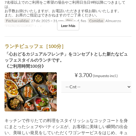
7名様以上でのご利用をご希望の場合やご利用日当日9時以降につきまして
は、
お手数お掛けいたしますが、お電話いただきます様お願いいたします。
また、お席のご指定はできかねますのでご了承ください。
Fechas validas
27 dic 2025 ~ 31 ago
Día
s, d, fies
Comidas
Almuerzo
Leer Más
Límite de pedido
1 ~ 6
ランチビュッフェ［100分］
「心おどるカジュアルフレンチ」をコンセプトとした新たなビュ
ッフェスタイルのランチです。
《ご利用時間100分》
¥ 3.700
(Impuesto incl.)
キッチンで作りたての料理をスタイリッシュなコックコートを身
にまとったシェフやパティシエが、お客様に美味しい瞬間の出会
い、美味しい発見をしていただくワゴンサービスをはじめ、キュ