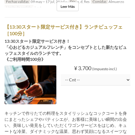
Fechas validas
09 may ~ 17 jul, 21 jul ~
Día
s, d, fies
Comidas
Almuerzo
Leer Más
Límite de pedido
1 ~ 6
【13:30スタート限定サービス付き】ランチビュッフェ
［100分］
13:30スタート限定サービス付き！
「心おどるカジュアルフレンチ」をコンセプトとした新たなビュ
ッフェスタイルのランチです。
《ご利用時間100分》
¥ 3.700
(Impuesto incl.)
キッチンで作りたての料理をスタイリッシュなコックコートを身
にまとったシェフやパティシエが、お客様に美味しい瞬間の出会
い、美味しい発見をしていただくワゴンサービスをはじめ、キュ
ートな冷菜、ダイナミックな温菜、思わず笑顔になるスイーツな