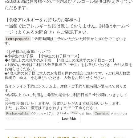
※20歳未満のお客様へのご予約及びアルコール提供は控えさせてい
ただきます。
【食物アレルギーをお持ちのお客様へ】
ー当館ではアレルギー対応は致しておりません。詳細はホームペ
ージ（よくあるお問合せ）をご確認下さい。
Letra pequeña
ご利用時間はご予約いただいた時間から100分でございま
す。
《お子様のお食事について》
◆小学生のお子様 【小学生のお子様コース】
◆4歳以上の未就学のお子様 【4歳以上の未就学のお子様コース】
※上記のお子様はご利用人数選択欄で「子供」をお選びいただき、合計人数を
お知らせください。
◆4歳未満のお子様は大人のお客様と同伴の場合は無料です。※ご利用人数選
択欄で「幼児」をお選びいただき、人数をお知らせください。
当オンライン予約はシステム上、席数・ご予約可能時間が限られておりま
す。
5名様以上でのご利用をご希望の場合やご利用日当日9時以降につきまして
は、
お手数お掛けいたしますが、お電話いただきます様お願いいたします。
また、お席のご指定はできかねますのでご了承ください。
Fechas validas
09 may ~ 17 jul, 21 jul ~
Día
s, d, fies
Comidas
Almuerzo
Leer Más
Límite de pedido
1 ~ 6