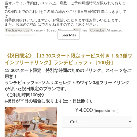
当オンライン予約はシステム上、席数・ご予約可能時間が限られておりま
す。
7名様以上でのご利用をご希望の場合やご利用日当日9時以降につきまして
は、
お手数お掛けいたしますが、お電話いただきます様お願いいたします。
また、お席のご指定はできかねますのでご了承ください。
Fechas validas
09 may ~ 18 sep, 28 sep ~
Día
fies
Comidas
Almuerzo
Leer Más
Límite de pedido
1 ~ 6
《祝日限定》【13:30スタート限定サービス付き！＆3種ワ
インフリードリンク】ランチビュッフェ［100分］
13:30スタート限定 特別な時間のためのドリンク、スイーツをご
用意！
ランチビュッフェ+ソムリエセレクトのワイン3種フリードリンク
が付いた祝日限定のプランです。
《ご利用時間100分》
※祝日が平日の場合に限ります(土・日は除く)。
¥ 4.000
(Impuesto incl.)