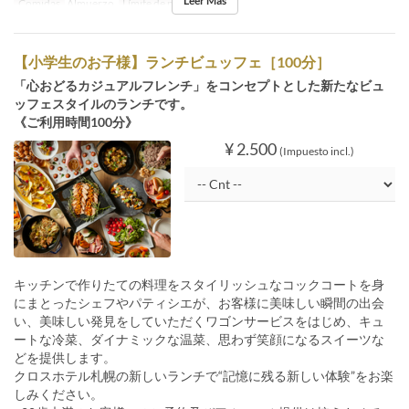
Leer Más
Comidas
Almuerzo
Límite de pedido
1 ~ 6
【小学生のお子様】ランチビュッフェ［100分］
「心おどるカジュアルフレンチ」をコンセプトとした新たなビュ
ッフェスタイルのランチです。
《ご利用時間100分》
¥ 2.500
(Impuesto incl.)
キッチンで作りたての料理をスタイリッシュなコックコートを身
にまとったシェフやパティシエが、お客様に美味しい瞬間の出会
い、美味しい発見をしていただくワゴンサービスをはじめ、キュ
ートな冷菜、ダイナミックな温菜、思わず笑顔になるスイーツな
どを提供します。
クロスホテル札幌の新しいランチで“記憶に残る新しい体験”をお楽
しみください。