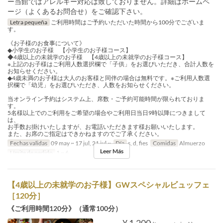
ー当館ではアレルギー対応は致しておりません。詳細はホームペ
ージ（よくあるお問合せ）をご確認下さい。
Letra pequeña
ご利用時間はご予約いただいた時間から100分でございま
す。
《お子様のお食事について》
◆小学生のお子様 【小学生のお子様コース】
◆4歳以上の未就学のお子様 【4歳以上の未就学のお子様コース】
※上記のお子様はご利用人数選択欄で「子供」をお選びいただき、合計人数を
お知らせください。
◆4歳未満のお子様は大人のお客様と同伴の場合は無料です。※ご利用人数選
択欄で「幼児」をお選びいただき、人数をお知らせください。
当オンライン予約はシステム上、席数・ご予約可能時間が限られておりま
す。
5名様以上でのご利用をご希望の場合やご利用日当日9時以降につきまして
は、
お手数お掛けいたしますが、お電話いただきます様お願いいたします。
また、お席のご指定はできかねますのでご了承ください。
Fechas validas
09 may ~ 17 jul, 21 jul ~
Día
s, d, fies
Comidas
Almuerzo
Leer Más
Límite de pedido
1 ~ 6
【4歳以上の未就学のお子様】GWスペシャルビュッフェ
［120分］
《ご利用時間120分》（通常100分）