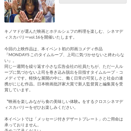
キノマドが選んだ映画とホテルシェフの料理を楽しむ、シネマデ
ィスカバリーvol.16を開催いたします。
今回の上映作品は、本イベント初の邦画コメディ作品
『MONDAYS このタイムループ、上司に気づかせないと終わらな
い』。
同じ一週間を繰り返す小さな広告会社の社員たちが、ただ一人ル
ープに気づかない上司を巻き込み脱出を目指すタイムループ・コ
メディです。軽快な展開の中に、働く日常の可笑しさと社会の連
携がにじむ作品。日本映画批評家大賞で新人監督賞と編集賞を受
賞しています。
〝映画を楽しみながら食の美味しい体験〟をするクロスシネマデ
ィスカバリーをぜひお楽しみください。
本イベントでは「メッセージ付きデザートプレート」のご用命は
承っておりません。
予めご了承ください。