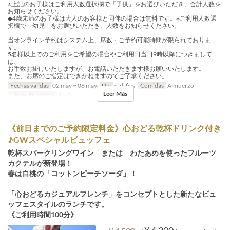
※上記のお子様はご利用人数選択欄で「子供」をお選びいただき、合計人数を
お知らせください。
◆4歳未満のお子様は大人のお客様と同伴の場合は無料です。※ご利用人数選
択欄で「幼児」をお選びいただき、人数をお知らせください。
当オンライン予約はシステム上、席数・ご予約可能時間が限られておりま
す。
5名様以上でのご利用をご希望の場合やご利用日当日9時以降につきまして
は、
お手数お掛けいたしますが、お電話いただきます様お願いいたします。
また、お席のご指定はできかねますのでご了承ください。
Fechas validas
02 may ~ 06 may
Día
s, d, fies
Comidas
Almuerzo
Leer Más
Límite de pedido
1 ~ 6
《前日までのご予約限定料金》心おどる乾杯ドリンク付き
♪GWスペシャルビュッフェ
乾杯スパークリングワイン または わたあめを使ったフルーツ
カクテルが新登場！
春は白桃の「コットンピーチソーダ」！
「心おどるカジュアルフレンチ」をコンセプトとした新たなビュ
ッフェスタイルのランチです。
《ご利用時間100分》