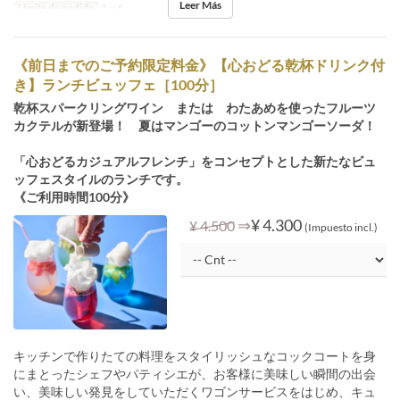
Leer Más
Límite de pedido
1 ~ 6
《前日までのご予約限定料金》【心おどる乾杯ドリンク付
き】ランチビュッフェ［100分］
乾杯スパークリングワイン または わたあめを使ったフルーツ
カクテルが新登場！ 夏はマンゴーのコットンマンゴーソーダ！
「心おどるカジュアルフレンチ」をコンセプトとした新たなビュ
ッフェスタイルのランチです。
《ご利用時間100分》
⇒
¥ 4.300
¥ 4.500
(Impuesto incl.)
キッチンで作りたての料理をスタイリッシュなコックコートを身
にまとったシェフやパティシエが、お客様に美味しい瞬間の出会
い、美味しい発見をしていただくワゴンサービスをはじめ、キュ