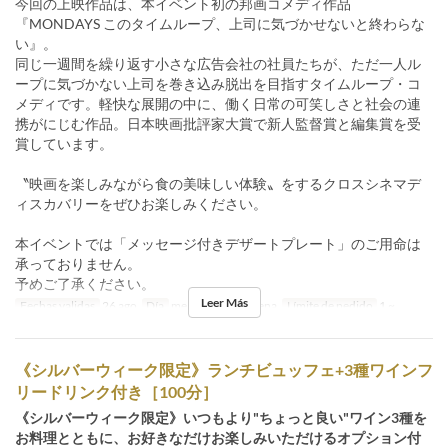
今回の上映作品は、本イベント初の邦画コメディ作品
『MONDAYS このタイムループ、上司に気づかせないと終わらな
い』。
同じ一週間を繰り返す小さな広告会社の社員たちが、ただ一人ル
ープに気づかない上司を巻き込み脱出を目指すタイムループ・コ
メディです。軽快な展開の中に、働く日常の可笑しさと社会の連
携がにじむ作品。日本映画批評家大賞で新人監督賞と編集賞を受
賞しています。
〝映画を楽しみながら食の美味しい体験〟をするクロスシネマデ
ィスカバリーをぜひお楽しみください。
本イベントでは「メッセージ付きデザートプレート」のご用命は
承っておりません。
予めご了承ください。
Leer Más
Fechas validas
26 ago
Día
me
Comidas
Cena
Límite de pedido
1 ~
《シルバーウィーク限定》ランチビュッフェ+3種ワインフ
リードリンク付き［100分］
《シルバーウィーク限定》いつもより"ちょっと良い"ワイン3種を
お料理とともに、お好きなだけお楽しみいただけるオプション付