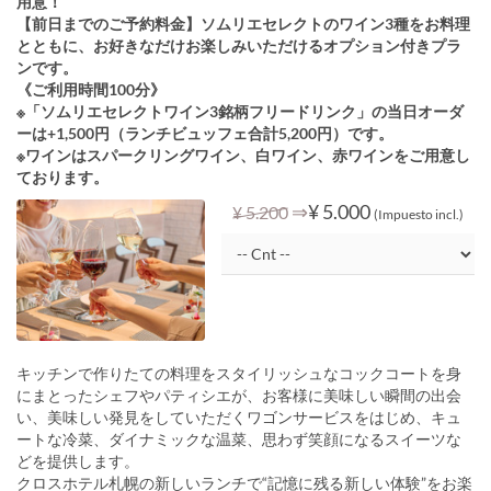
用意！
【前日までのご予約料金】ソムリエセレクトのワイン3種をお料理
とともに、お好きなだけお楽しみいただけるオプション付きプラ
ンです。
《ご利用時間100分》
※「ソムリエセレクトワイン3銘柄フリードリンク」の当日オーダ
ーは+1,500円（ランチビュッフェ合計5,200円）です。
※ワインはスパークリングワイン、白ワイン、赤ワインをご用意し
ております。
⇒
¥ 5.000
¥ 5.200
(Impuesto incl.)
キッチンで作りたての料理をスタイリッシュなコックコートを身
にまとったシェフやパティシエが、お客様に美味しい瞬間の出会
い、美味しい発見をしていただくワゴンサービスをはじめ、キュ
ートな冷菜、ダイナミックな温菜、思わず笑顔になるスイーツな
どを提供します。
クロスホテル札幌の新しいランチで“記憶に残る新しい体験”をお楽