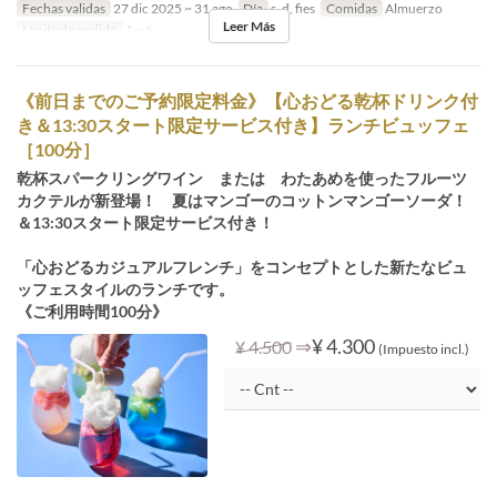
Fechas validas
27 dic 2025 ~ 31 ago
Día
s, d, fies
Comidas
Almuerzo
Leer Más
Límite de pedido
1 ~ 6
《前日までのご予約限定料金》【心おどる乾杯ドリンク付
き＆13:30スタート限定サービス付き】ランチビュッフェ
［100分］
乾杯スパークリングワイン または わたあめを使ったフルーツ
カクテルが新登場！ 夏はマンゴーのコットンマンゴーソーダ！
＆13:30スタート限定サービス付き！
「心おどるカジュアルフレンチ」をコンセプトとした新たなビュ
ッフェスタイルのランチです。
《ご利用時間100分》
⇒
¥ 4.300
¥ 4.500
(Impuesto incl.)