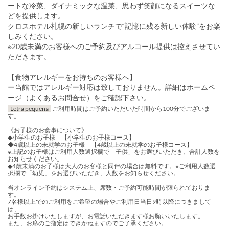
ートな冷菜、ダイナミックな温菜、思わず笑顔になるスイーツな
どを提供します。
クロスホテル札幌の新しいランチで“記憶に残る新しい体験”をお楽
しみください。
※20歳未満のお客様へのご予約及びアルコール提供は控えさせてい
ただきます。
【食物アレルギーをお持ちのお客様へ】
ー当館ではアレルギー対応は致しておりません。詳細はホームペ
ージ（よくあるお問合せ）をご確認下さい。
Letra pequeña
ご利用時間はご予約いただいた時間から100分でございま
す。
《お子様のお食事について》
◆小学生のお子様 【小学生のお子様コース】
◆4歳以上の未就学のお子様 【4歳以上の未就学のお子様コース】
※上記のお子様はご利用人数選択欄で「子供」をお選びいただき、合計人数を
お知らせください。
◆4歳未満のお子様は大人のお客様と同伴の場合は無料です。※ご利用人数選
択欄で「幼児」をお選びいただき、人数をお知らせください。
当オンライン予約はシステム上、席数・ご予約可能時間が限られておりま
す。
7名様以上でのご利用をご希望の場合やご利用日当日9時以降につきまして
は、
お手数お掛けいたしますが、お電話いただきます様お願いいたします。
また、お席のご指定はできかねますのでご了承ください。