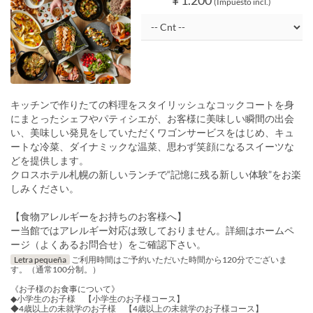
¥ 1.200
(Impuesto incl.)
キッチンで作りたての料理をスタイリッシュなコックコートを身
にまとったシェフやパティシエが、お客様に美味しい瞬間の出会
い、美味しい発見をしていただくワゴンサービスをはじめ、キュ
ートな冷菜、ダイナミックな温菜、思わず笑顔になるスイーツな
どを提供します。
クロスホテル札幌の新しいランチで“記憶に残る新しい体験”をお楽
しみください。
【食物アレルギーをお持ちのお客様へ】
ー当館ではアレルギー対応は致しておりません。詳細はホームペ
ージ（よくあるお問合せ）をご確認下さい。
Letra pequeña
ご利用時間はご予約いただいた時間から120分でございま
す。（通常100分制。）
《お子様のお食事について》
◆小学生のお子様 【小学生のお子様コース】
◆4歳以上の未就学のお子様 【4歳以上の未就学のお子様コース】