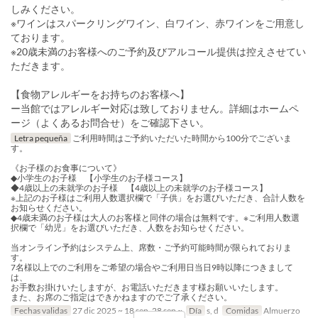
しみください。
※ワインはスパークリングワイン、白ワイン、赤ワインをご用意し
ております。
※20歳未満のお客様へのご予約及びアルコール提供は控えさせてい
ただきます。
【食物アレルギーをお持ちのお客様へ】
ー当館ではアレルギー対応は致しておりません。詳細はホームペ
ージ（よくあるお問合せ）をご確認下さい。
Letra pequeña
ご利用時間はご予約いただいた時間から100分でございま
す。
《お子様のお食事について》
◆小学生のお子様 【小学生のお子様コース】
◆4歳以上の未就学のお子様 【4歳以上の未就学のお子様コース】
※上記のお子様はご利用人数選択欄で「子供」をお選びいただき、合計人数を
お知らせください。
◆4歳未満のお子様は大人のお客様と同伴の場合は無料です。※ご利用人数選
択欄で「幼児」をお選びいただき、人数をお知らせください。
当オンライン予約はシステム上、席数・ご予約可能時間が限られておりま
す。
7名様以上でのご利用をご希望の場合やご利用日当日9時以降につきまして
は、
お手数お掛けいたしますが、お電話いただきます様お願いいたします。
また、お席のご指定はできかねますのでご了承ください。
Fechas validas
27 dic 2025 ~ 18 sep, 28 sep ~
Día
s, d
Comidas
Almuerzo