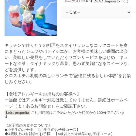
⇒
¥ 4.300
¥ 4.500
(Impuesto incl.)
キッチンで作りたての料理をスタイリッシュなコックコートを身
にまとったシェフやパティシエが、お客様に美味しい瞬間の出会
い、美味しい発見をしていただくワゴンサービスをはじめ、キュ
ートな冷菜、ダイナミックな温菜、思わず笑顔になるスイーツな
どを提供します。
クロスホテル札幌の新しいランチで“記憶に残る新しい体験”をお楽
しみください。
【食物アレルギーをお持ちのお客様へ】
ー当館ではアレルギー対応は致しておりません。詳細はホームペ
ージ（よくあるお問合せ）をご確認下さい。
Letra pequeña
ご利用時間はご予約いただいた時間から100分でございま
す。
《お子様のお食事について》
◆小学生のお子様 【小学生のお子様コース】
◆4歳以上の未就学のお子様 【4歳以上の未就学のお子様コース】