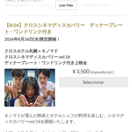
Leer Más
Fechas validas
19 ago
Día
me
Comidas
Cena
Límite de pedido
1 ~
【8/26】クロスシネマディスカバリー ディナープレー
ト・ワンドリンク付き
2026年8月26日(水)限定開催！
クロスホテル札幌 × キノマド
クロスシネマディスカバリー vol.16
ディナープレート・ワンドリンク付き上映会
¥ 3.500
(Impuesto incl.)
Seleccionar
キノマドが選んだ映画とホテルシェフの料理を楽しむ、シネマデ
ィスカバリーvol.16を開催いたします。