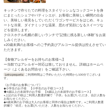
キッチンで作りたての料理をスタイリッシュなコックコートを身
にまとったシェフやパティシエが、お客様に美味しい瞬間の出会
い、美味しい発見をしていただくワゴンサービスをはじめ、キュ
ートな冷菜、ダイナミックな温菜、思わず笑顔になるスイーツな
どを提供します。
クロスホテル札幌の新しいランチで“記憶に残る新しい体験”をお楽
しみください。
※20歳未満のお客様へのご予約及びアルコール提供は控えさせてい
ただきます。
【食物アレルギーをお持ちのお客様へ】
ー当館ではアレルギー対応は致しておりません。詳細はホームペ
ージ（よくあるお問合せ）をご確認下さい。
Letra pequeña
ご利用時間はご予約いただいた時間から100分でございま
す。
《お子様のお食事について》
◆小学生のお子様 【小学生のお子様コース】
◆4歳以上の未就学のお子様 【4歳以上の未就学のお子様コース】
※上記のお子様はご利用人数選択欄で「子供」をお選びいただき、合計人数を
お知らせください。
◆4歳未満のお子様は大人のお客様と同伴の場合は無料です。※ご利用人数選
択欄で「幼児」をお選びいただき、人数をお知らせください。