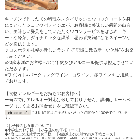
キッチンで作りたての料理をスタイリッシュなコックコートを身
にまとったシェフやパティシエが、お客様に美味しい瞬間の出会
い、美味しい発見をしていただくワゴンサービスをはじめ、キュ
ートな冷菜、ダイナミックな温菜、思わず笑顔になるスイーツな
どを提供します。
クロスホテル札幌の新しいランチで“記憶に残る新しい体験”をお楽
しみください。
※20歳未満のお客様へのご予約及びアルコール提供は控えさせてい
ただきます。
※ワインはスパークリングワイン、白ワイン、赤ワインをご用意し
ております。
【食物アレルギーをお持ちのお客様へ】
ー当館ではアレルギー対応は致しておりません。詳細はホームペ
ージ（よくあるお問合せ）をご確認下さい。
Letra pequeña
ご利用時間はご予約いただいた時間から100分でございま
す。
《お子様のお食事について》
◆小学生のお子様 【小学生のお子様コース】
◆4歳以上の未就学のお子様 【4歳以上の未就学のお子様コース】
※上記のお子様はご利用人数選択欄で「子供」をお選びいただき、合計人数を