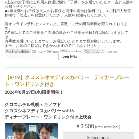
※上記のお子様はご利用人数選択欄で「子供」をお選びいただき、合計人数を
お知らせください。
◆4歳未満のお子様は大人のお客様と同伴の場合は無料です。※ご利用人数選
択欄で「幼児」をお選びいただき、人数をお知らせください。
当オンライン予約はシステム上、席数・ご予約可能時間が限られておりま
す。
7名様以上でのご利用をご希望の場合やご利用日当日9時以降につきまして
は、
お手数お掛けいたしますが、お電話いただきます様お願いいたします。
また、お席のご指定はできかねますのでご了承ください。
Fechas validas
02 may ~ 06 may
Día
s, d, fies
Comidas
Almuerzo
Leer Más
Límite de pedido
1 ~ 6
【8/19】クロスシネマディスカバリー ディナープレー
ト・ワンドリンク付き
2026年8月19日(水)限定開催！
クロスホテル札幌 × キノマド
クロスシネマディスカバリー vol.16
ディナープレート・ワンドリンク付き上映会
¥ 3.500
(Impuesto incl.)
Seleccionar