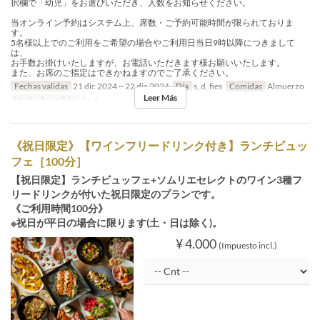
択欄で「幼児」をお選びいただき、人数をお知らせください。
当オンライン予約はシステム上、席数・ご予約可能時間が限られておりま
す。
5名様以上でのご利用をご希望の場合やご利用日当日9時以降につきまして
は、
お手数お掛けいたしますが、お電話いただきます様お願いいたします。
また、お席のご指定はできかねますのでご了承ください。
Fechas validas
21 dic 2024 ~ 22 dic 2024
Día
s, d, fies
Comidas
Almuerzo
Leer Más
Límite de pedido
1 ~ 6
《祝日限定》【ワインフリードリンク付き】ランチビュッ
フェ［100分］
【祝日限定】ランチビュッフェ+ソムリエセレクトのワイン3種フ
リードリンクが付いた祝日限定のプランです。
《ご利用時間100分》
※祝日が平日の場合に限ります(土・日は除く)。
¥ 4.000
(Impuesto incl.)