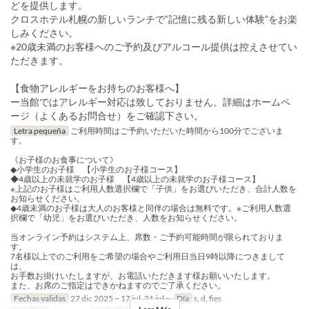
どを提供します。
クロスホテル札幌の新しいランチで“記憶に残る新しい体験”をお楽
しみください。
※20歳未満のお客様へのご予約及びアルコール提供は控えさせてい
ただきます。
【食物アレルギーをお持ちのお客様へ】
ー当館ではアレルギー対応は致しておりません。詳細はホームペ
ージ（よくあるお問合せ）をご確認下さい。
Letra pequeña
ご利用時間はご予約いただいた時間から100分でございま
す。
《お子様のお食事について》
◆小学生のお子様 【小学生のお子様コース】
◆4歳以上の未就学のお子様 【4歳以上の未就学のお子様コース】
※上記のお子様はご利用人数選択欄で「子供」をお選びいただき、合計人数を
お知らせください。
◆4歳未満のお子様は大人のお客様と同伴の場合は無料です。※ご利用人数選
択欄で「幼児」をお選びいただき、人数をお知らせください。
当オンライン予約はシステム上、席数・ご予約可能時間が限られておりま
す。
7名様以上でのご利用をご希望の場合やご利用日当日9時以降につきまして
は、
お手数お掛けいたしますが、お電話いただきます様お願いいたします。
また、お席のご指定はできかねますのでご了承ください。
Fechas validas
27 dic 2025 ~ 17 jul, 21 jul ~
Día
s, d, fies