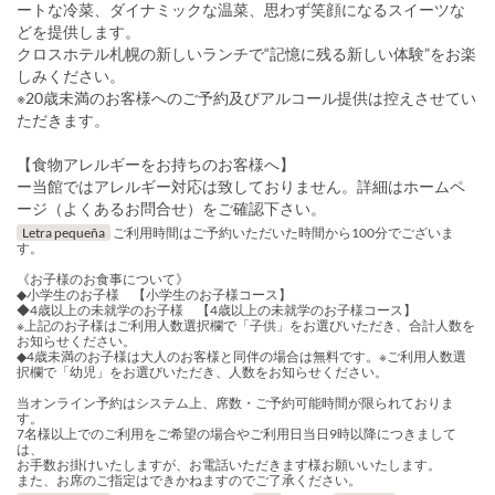
ートな冷菜、ダイナミックな温菜、思わず笑顔になるスイーツな
どを提供します。
クロスホテル札幌の新しいランチで“記憶に残る新しい体験”をお楽
しみください。
※20歳未満のお客様へのご予約及びアルコール提供は控えさせてい
ただきます。
【食物アレルギーをお持ちのお客様へ】
ー当館ではアレルギー対応は致しておりません。詳細はホームペ
ージ（よくあるお問合せ）をご確認下さい。
Letra pequeña
ご利用時間はご予約いただいた時間から100分でございま
す。
《お子様のお食事について》
◆小学生のお子様 【小学生のお子様コース】
◆4歳以上の未就学のお子様 【4歳以上の未就学のお子様コース】
※上記のお子様はご利用人数選択欄で「子供」をお選びいただき、合計人数を
お知らせください。
◆4歳未満のお子様は大人のお客様と同伴の場合は無料です。※ご利用人数選
択欄で「幼児」をお選びいただき、人数をお知らせください。
当オンライン予約はシステム上、席数・ご予約可能時間が限られておりま
す。
7名様以上でのご利用をご希望の場合やご利用日当日9時以降につきまして
は、
お手数お掛けいたしますが、お電話いただきます様お願いいたします。
また、お席のご指定はできかねますのでご了承ください。