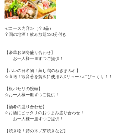
≪コース内容≫（全8品）
全国の地酒！飲み放題120分付き
【豪華お刺身盛り合わせ】
お一人様一皿ずつご提供！
【ハレの日名物！蒸し鶏のねぎまみれ】
☆直送！観音葱を贅沢に使用♪ボリュームにびっくり！！
【根パセリの饅頭】
☆お一人様一皿ずつご提供！
【酒肴の盛り合わせ】
☆お酒にピッタリのおつまみ盛り合わせ！
お一人様一皿ずつご提供！
【焼き物！鰆の木ノ芽焼きなど】