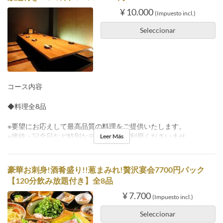
¥ 10.000
(Impuesto incl.)
Seleccionar
コース内容
◆料理全8品
※要望にお応えして最高品質の料理をご提供いたします。
※接待・記念日など特別なディナーにご利用くださいませ。
Leer Más
豪華お刺身!酒肴盛り!!葱まみれ!贅沢宴会7700円パック
【120分飲み放題付き】全8品
¥ 7.700
(Impuesto incl.)
Seleccionar