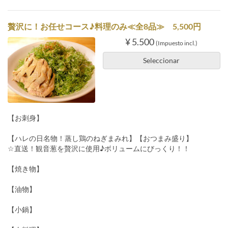
贅沢に！お任せコース♪料理のみ≪全8品≫ 5,500円
¥ 5.500
(Impuesto incl.)
Seleccionar
【お刺身】
【ハレの日名物！蒸し鶏のねぎまみれ】【おつまみ盛り】
☆直送！観音葱を贅沢に使用♪ボリュームにびっくり！！
【焼き物】
【油物】
【小鍋】