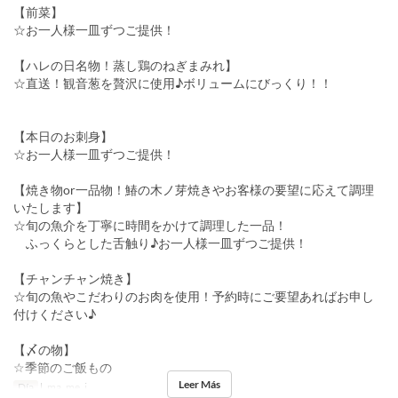
【前菜】
☆お一人様一皿ずつご提供！
【ハレの日名物！蒸し鶏のねぎまみれ】
☆直送！観音葱を贅沢に使用♪ボリュームにびっくり！！
【本日のお刺身】
☆お一人様一皿ずつご提供！
【焼き物or一品物！鰆の木ノ芽焼きやお客様の要望に応えて調理
いたします】
☆旬の魚介を丁寧に時間をかけて調理した一品！
ふっくらとした舌触り♪お一人様一皿ずつご提供！
【チャンチャン焼き】
☆旬の魚やこだわりのお肉を使用！予約時にご要望あればお申し
付けください♪
【〆の物】
☆季節のご飯もの
Leer Más
Día
l, ma, me, j