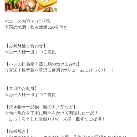
≪コース内容≫（全7品）
全国の地酒！飲み放題120分付き
【お刺身盛り合わせ】
☆お一人様一皿ずつご提供！
【ハレの日名物！蒸し鶏のねぎまみれ】
☆直送！観音葱を贅沢に使用♪ボリュームにびっくり！！
【本日のお刺身】
☆お一人様一皿ずつご提供！
【焼き物or一品物！鰆の木ノ芽など】
☆旬の魚介を丁寧に時間をかけて調理した一品！
ふっくらとした舌触り♪お一人様一皿ずつご提供！
【鉄板焼き】