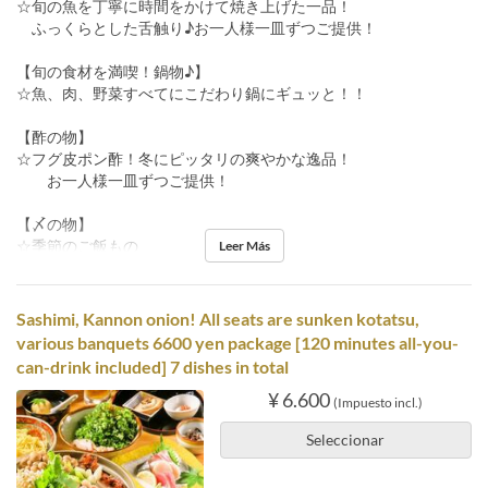
☆旬の魚を丁寧に時間をかけて焼き上げた一品！
ふっくらとした舌触り♪お一人様一皿ずつご提供！
【旬の食材を満喫！鍋物♪】
☆魚、肉、野菜すべてにこだわり鍋にギュッと！！
【酢の物】
☆フグ皮ポン酢！冬にピッタリの爽やかな逸品！
お一人様一皿ずつご提供！
【〆の物】
☆季節のご飯もの
Leer Más
Sashimi, Kannon onion! All seats are sunken kotatsu,
various banquets 6600 yen package [120 minutes all-you-
can-drink included] 7 dishes in total
¥ 6.600
(Impuesto incl.)
Seleccionar