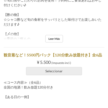
☆旬の魚やこだわりのお肉を使用！予約時にご要望あればお申し
付けください♪
【酢の物】
☆シャコ酢など旬の食材をサッパリとした味付けでお楽しみいた
だけます♪
【〆の物】
☆季節のご飯もの
Leer Más
観音葱など！5500円パック【120分飲み放題付き】全6品
¥ 5.500
(Impuesto incl.)
Seleccionar
≪コース内容≫（全6品）
全国の地酒！飲み放題120分付き
【ある日の一例】