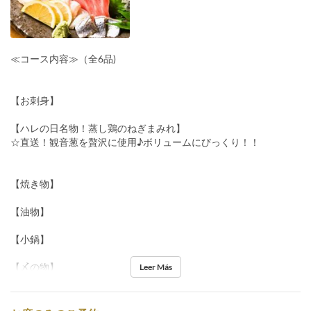
≪コース内容≫（全6品)
【お刺身】
【ハレの日名物！蒸し鶏のねぎまみれ】
☆直送！観音葱を贅沢に使用♪ボリュームにびっくり！！
【焼き物】
【油物】
【小鍋】
【〆の物】
Leer Más