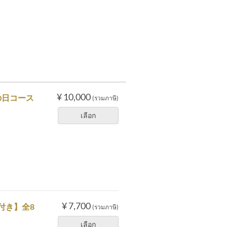
¥ 10,000
の日コース
(รวมภาษี)
เลือก
¥ 7,700
付き】全8
(รวมภาษี)
เลือก