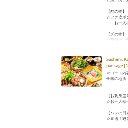
【酢の物】
☆フグ皮ポ
お一人様
【〆の物】
☆季節のご
Sashimi, K
package [1
≪コース内
全国の地酒
【お刺身盛
☆お一人様
【ハレの日
☆直送！観