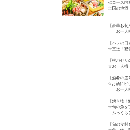
≪コース内
全国の地酒
【豪華お刺
お一人様
【ハレの日
☆直送！観
【根パセリ
☆お一人様
【酒肴の盛
☆お酒にピ
お一人様
【焼き物！
☆旬の魚を
ふっくらと
【旬の食材
☆魚、肉、