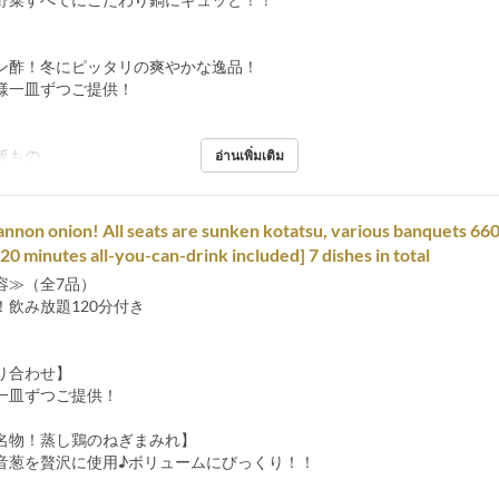
ン酢！冬にピッタリの爽やかな逸品！
一皿ずつご提供！
飯もの
อ่านเพิ่มเติม
annon onion! All seats are sunken kotatsu, various banquets 66
20 minutes all-you-can-drink included] 7 dishes in total
容≫（全7品）
！飲み放題120分付き
り合わせ】
一皿ずつご提供！
名物！蒸し鶏のねぎまみれ】
音葱を贅沢に使用♪ボリュームにびっくり！！