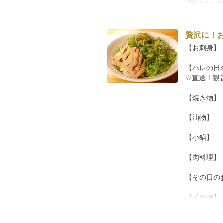
วัน
จ, อ, พ, พ
贅沢に！お
【お刺身】
【ハレの日
☆直送！観
【焼き物】
【油物】
【小鍋】
【肉料理】
【その日の
【〆の物】