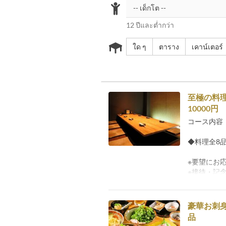
12 ปีและต่ำกว่า
ใด ๆ
ตาราง
เคาน์เตอร์
至極の料
10000円
コース内容
◆料理全8
※要望にお
※接待・記
豪華お刺身
品