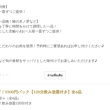
刺身】
一皿ずつご提供！
r一品物！鰆の木ノ芽など】
を丁寧に時間をかけて調理した一品！
した舌触り♪お一人様一皿ずつご提供！
】
こだわりのお肉を使用！予約時にご要望あればお申し付けください♪
など旬の食材をサッパリとした味付けでお楽しみいただけます♪
飯もの
อ่านเพิ่มเติม
！5500円パック【120分飲み放題付き】全6品
容≫（全6品）
！飲み放題120分付き