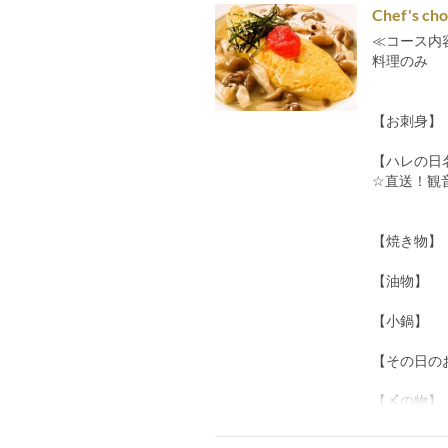
Chef's cho
≪コース内
料理のみ
【お刺身】
【ハレの日
☆直送！観
【焼き物】
【油物】
【小鍋】
【その日の
【〆の物】