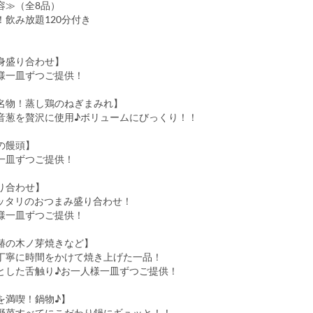
容≫（全8品）
！飲み放題120分付き
身盛り合わせ】
一皿ずつご提供！
名物！蒸し鶏のねぎまみれ】
音葱を贅沢に使用♪ボリュームにびっくり！！
の饅頭】
一皿ずつご提供！
り合わせ】
ッタリのおつまみ盛り合わせ！
一皿ずつご提供！
鰆の木ノ芽焼きなど】
丁寧に時間をかけて焼き上げた一品！
した舌触り♪お一人様一皿ずつご提供！
を満喫！鍋物♪】
野菜すべてにこだわり鍋にギュッと！！