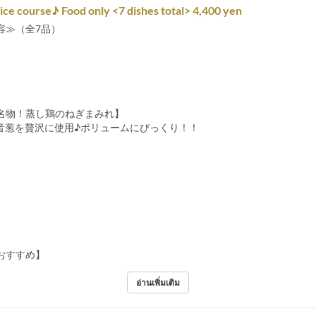
ice course♪ Food only <7 dishes total> 4,400 yen
容≫（全7品）
名物！蒸し鶏のねぎまみれ】
音葱を贅沢に使用♪ボリュームにびっくり！！
おすすめ】
อ่านเพิ่มเติม