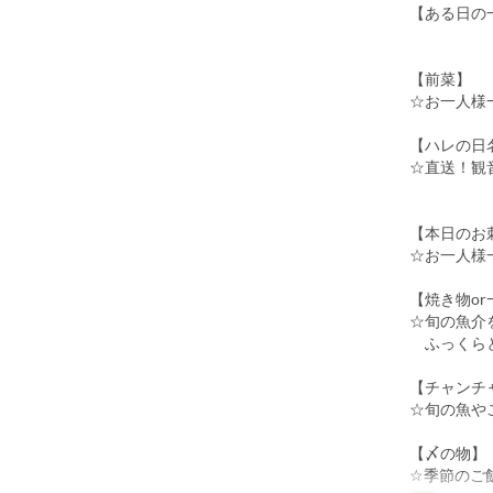
【ある日の
【前菜】
☆お一人様
【ハレの日
☆直送！観
【本日のお
☆お一人様
【焼き物o
☆旬の魚介
ふっくらと
【チャンチ
☆旬の魚や
【〆の物】
☆季節のご