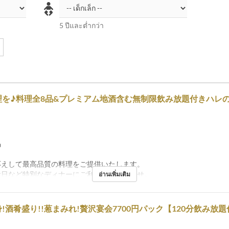
5 ปีและต่ำกว่า
理を♪料理全8品&プレミアム地酒含む無制限飲み放題付きハレ
品
応えして最高品質の料理をご提供いたします。
念日など特別なディナーにご利用くださいませ。
อ่านเพิ่มเติม
!酒肴盛り!!葱まみれ!贅沢宴会7700円パック【120分飲み放題