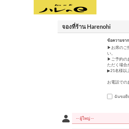
จองที่ร้าน Harenohi
ข้อความจากผ
▶お席のご
い。
▶ご予約の
ただく場合
▶21名様
お電話でのお問
ฉันขอยื