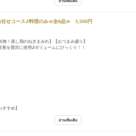
อ่านเพิ่มเติม
ฤ
任せコース♪料理のみ≪全8品≫ 5,500円
名物！蒸し鶏のねぎまみれ】【おつまみ盛り】
音葱を贅沢に使用♪ボリュームにびっくり！！
おすすめ】
อ่านเพิ่มเติม