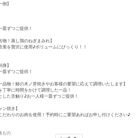
一例】
一皿ずつご提供！
名物！蒸し鶏のねぎまみれ】
音葱を贅沢に使用♪ボリュームにびっくり！！
刺身】
一皿ずつご提供！
r一品物！鰆の木ノ芽焼きやお客様の要望に応えて調理いたします】
を丁寧に時間をかけて調理した一品！
した舌触り♪お一人様一皿ずつご提供！
ャン焼き】
こだわりのお肉を使用！予約時にご要望あればお申し付けください♪
飯もの