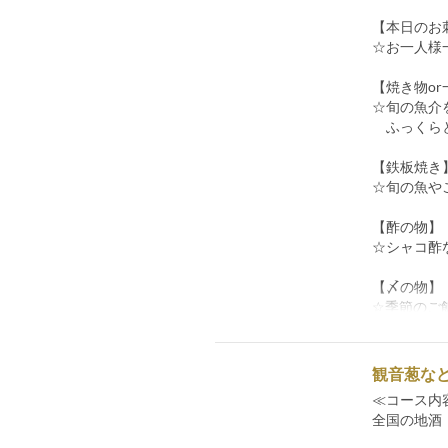
【本日のお
☆お一人様
【焼き物o
☆旬の魚介
ふっくらと
【鉄板焼き
☆旬の魚や
【酢の物】
☆シャコ酢
【〆の物】
☆季節のご
観音葱など
≪コース内
全国の地酒