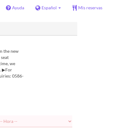
Ayuda
Español
Mis reservas
om the new
 seat
time, we
e. ▶For
uiries: 0586-