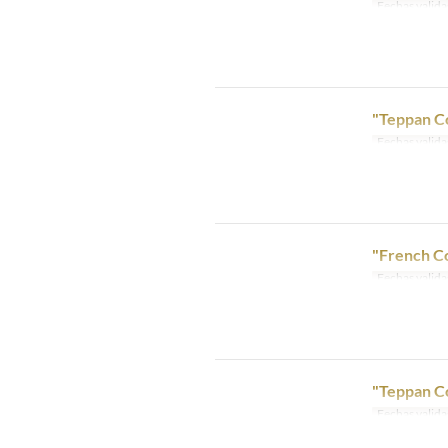
Fechas valida
"Teppan C
Fechas valida
"French C
Fechas valida
"Teppan Co
Fechas valida