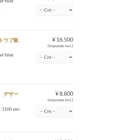
 fillet
o
¥ 16.500
 ストウブ飯
(Impuesto incl.)
 fillet
¥ 8.800
飯 デザー
(Impuesto incl.)
 + 1100 yen