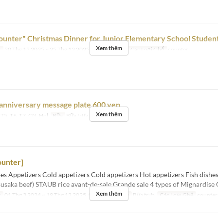
unter" Christmas Dinner for Junior Elementary School Studen
Xem thêm
c
20 Thg 12 2025 ~ 25 Thg 12 2025
Bữa
Bữa tối
Các Loại Ghế
counter
 anniversary message plate 600 yen
Xem thêm
 T5, T6, T7, CN, Hol
Bữa
Bữa trưa, Bữa tối
ounter]
es Appetizers Cold appetizers Cold appetizers Hot appetizers Fish dishe
usaka beef) STAUB rice avant-de-sale Grande sale 4 types of Mignardise
Xem thêm
c
01 Thg 3 2024 ~ 19 Thg 12 2025, 06 Thg 1 ~
Bữa
Bữa trưa
Các Loại Ghế
counter