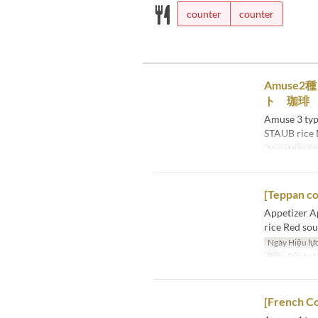
counter
counter
Amuse
ト 珈琲
Amuse 3 type
STAUB rice 
Ngày Hiệu lự
[Teppan co
Appetizer Ap
rice Red sou
Ngày Hiệu lự
Bữa
Bữa trư
[French C