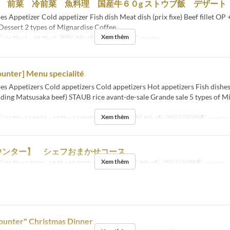
2種 前菜 冷前菜 魚料理 国産牛６０g ストウブ飯 デザート
s Appetizer Cold appetizer Fish dish Meat dish (prix fixe) Beef fillet OP
Dessert 2 types of Mignardise Coffee
Xem thêm
c
06 Thg 1 ~ 28 Thg 2
Bữa
Bữa tối
Các Loại Ghế
counter
unter] Menu specialité
es Appetizers Cold appetizers Cold appetizers Hot appetizers Fish dishe
uding Matsusaka beef) STAUB rice avant-de-sale Grande sale 5 types of M
Xem thêm
c
01 Thg 12 2023 ~ 19 Thg 12 2025, 06 Thg 1 ~
Bữa
Bữa tối
Các Loại Ghế
counter
ウンター】 シェフおまかせコース
Xem thêm
c
01 Thg 1 2023 ~ 19 Thg 12 2025, 06 Thg 1 ~
Bữa
Bữa tối
Các Loại Ghế
counter
ounter" Christmas Dinner