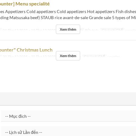
unter] Menu specialité
es Appetizers Cold appetizers Cold appetizers Hot appetizers Fish dishe
uding Matsusaka beef) STAUB rice avant-de-sale Grande sale 5 types of M
Xem thêm
c
01 Thg 12 2023 ~ 19 Thg 12 2025, 06 Thg 1 ~
Bữa
Bữa trưa
Các Loại Ghế
counte
ounter" Christmas Lunch
Xem thêm
c
20 Thg 12 2025 ~ 25 Thg 12 2025
Bữa
Bữa trưa
Các Loại Ghế
counter