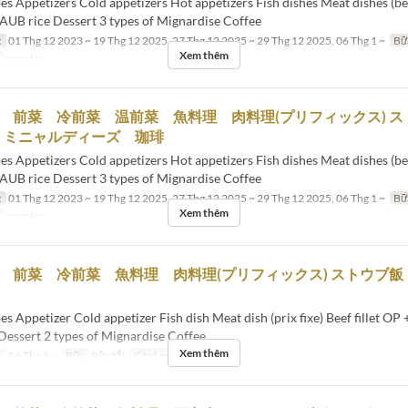
s Appetizers Cold appetizers Hot appetizers Fish dishes Meat dishes (beef
TAUB rice Dessert 3 types of Mignardise Coffee
c
01 Thg 12 2023 ~ 19 Thg 12 2025, 27 Thg 12 2025 ~ 29 Thg 12 2025, 06 Thg 1 ~
Bữ
Xem thêm
counter
2種 前菜 冷前菜 温前菜 魚料理 肉料理(プリフィックス)
 ミニャルディーズ 珈琲
s Appetizers Cold appetizers Hot appetizers Fish dishes Meat dishes (beef
TAUB rice Dessert 3 types of Mignardise Coffee
c
01 Thg 12 2023 ~ 19 Thg 12 2025, 27 Thg 12 2025 ~ 29 Thg 12 2025, 06 Thg 1 ~
Bữ
Xem thêm
counter
2種 前菜 冷前菜 魚料理 肉料理(プリフィックス) ストウブ
s Appetizer Cold appetizer Fish dish Meat dish (prix fixe) Beef fillet OP
Dessert 2 types of Mignardise Coffee
Xem thêm
c
06 Thg 1 ~
Bữa
Bữa tối
Các Loại Ghế
counter