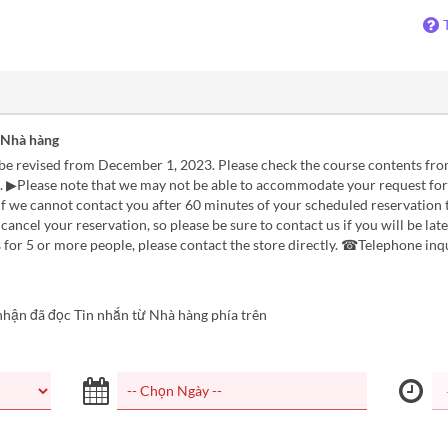
 Nhà hàng
l be revised from December 1, 2023. Please check the course contents fr
 ▶Please note that we may not be able to accommodate your request for
If we cannot contact you after 60 minutes of your scheduled reservation 
cancel your reservation, so please be sure to contact us if you will be lat
 for 5 or more people, please contact the store directly. ☎Telephone inq
nhận đã đọc Tin nhắn từ Nhà hàng phía trên