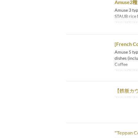
Amuse
Amuse 3 type
STAUB rice 
Ngày Hiệu lự
[French Co
Amuse 5 typ
dishes (incl
Coffee
Ngày Hiệu lự
【鉄板カ
Ngày Hiệu lự
"Teppan C