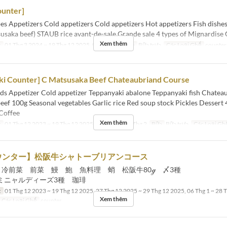
ounter]
es Appetizers Cold appetizers Cold appetizers Hot appetizers Fish dishe
usaka beef) STAUB rice avant-de-sale Grande sale 4 types of Mignardise
Xem thêm
c
01 Thg 3 2024 ~ 19 Thg 12 2025, 06 Thg 1 ~
Bữa
Bữa trưa
Các Loại Ghế
counter
ki Counter] C Matsusaka Beef Chateaubriand Course
ds Appetizer Cold appetizer Teppanyaki abalone Teppanyaki fish Chatea
ef 100g Seasonal vegetables Garlic rice Red soup stock Pickles Dessert 4
Coffee
Xem thêm
c
01 Thg 12 2023 ~ 19 Thg 12 2025, 06 Thg 1 ~ 28 Thg 2
Bữa
Bữa trưa
Các Loại Gh
ウンター】松阪牛シャトーブリアンコース
種 冷前菜 前菜 鰻 鮑 魚料理 蛸 松阪牛80ℊ 〆3種
ミニャルディーズ3種 珈琲
c
01 Thg 12 2023 ~ 19 Thg 12 2025, 27 Thg 12 2025 ~ 29 Thg 12 2025, 06 Thg 1 ~ 28 T
Xem thêm
Các Loại Ghế
counter