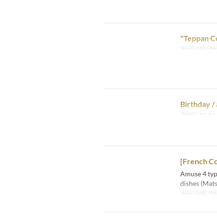
"Teppan Co
Ngày Hiệu lự
Birthday /
Ngày
T3, T4,
[French C
Amuse 4 typ
dishes (Mats
Ngày Hiệu lự