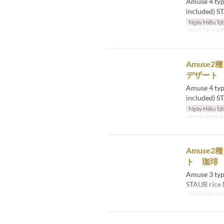
Amuse 4 type
included) S
Ngày Hiệu lự
Các Loại Ghế
Amuse
デザート
Amuse 4 type
included) S
Ngày Hiệu lự
Các Loại Ghế
Amuse
ト 珈琲
Amuse 3 type
STAUB rice 
Ngày Hiệu lự