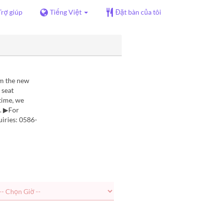
Trợ giúp
Tiếng Việt
Đặt bàn của tôi
om the new
 seat
time, we
e. ▶For
uiries: 0586-