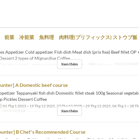
2種 前菜 冷前菜 魚料理 肉料理(プリフィックス) ストウブ
s Appetizer Cold appetizer Fish dish Meat dish (prix fixe) Beef fillet OP
Dessert 2 types of Mignardise Coffee
Xem thêm
c
01 Thg 12 2023 ~ 19 Thg 12 2025, 27 Thg 12 2025 ~
Bữa
Bữa trưa
Các Loại Ghế
unter] A Domestic beef course
petizer Teppanyaki fish dish Domestic fillet steak 100g Seasonal vegetab
p Pickles Dessert Coffee
c
01 Thg 1 2023 ~ 19 Thg 12 2025, 27 Thg 12 2025 ~ 29 Thg 12 2025, 06 Thg 1 ~ 28 Th
Xem thêm
a
Các Loại Ghế
counter
ounter] B Chef's Recommended Course