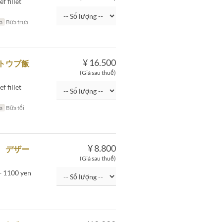
 fillet
a
Bữa trưa
¥ 16.500
 ストウブ飯
(Giá sau thuế)
 fillet
a
Bữa tối
¥ 8.800
飯 デザー
(Giá sau thuế)
 + 1100 yen