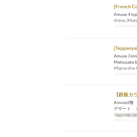
[French C
Amuse 4 typ
dishes (Mats
Ngày Hiệu lự
[Teppanya
Amuse 3 kin
Matsusaka be
Mignardise 
Ngày Hiệu lự
【鉄板カ
Amuse2
デザート 
Ngày Hiệu lự
Bữa
Bữa tối