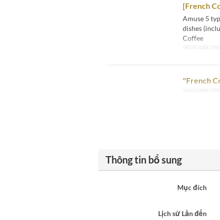
[French Co
Amuse 5 typ
dishes (incl
Coffee
Ngày Hiệu lự
"French C
Ngày Hiệu lự
Thông tin bổ sung
Mục đích
Lịch sử Lần đến