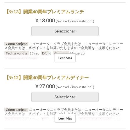
【9/13】開業40周年プレミアムランチ
¥ 18.000
(Svc excl. / impuesto incl.)
Seleccionar
Cómo canjear
ニューオータニクラブ会員または、ニューオータニレディー
ス会員の方は、各ポイントを加算いたしますので会員証をご提示ください。
Fechas validas
13 sep
Día
d
Comidas
Almuerzo
Leer Más
Categoría de Asiento
Table
【9/12】開業40周年プレミアムディナー
¥ 27.000
(Svc excl. / impuesto incl.)
Seleccionar
Cómo canjear
ニューオータニクラブ会員または、ニューオータニレディー
ス会員の方は、各ポイントを加算いたしますので会員証をご提示ください。
Leer Más
Fechas validas
12 sep
Día
s
Comidas
Cena
Categoría de Asiento
Table