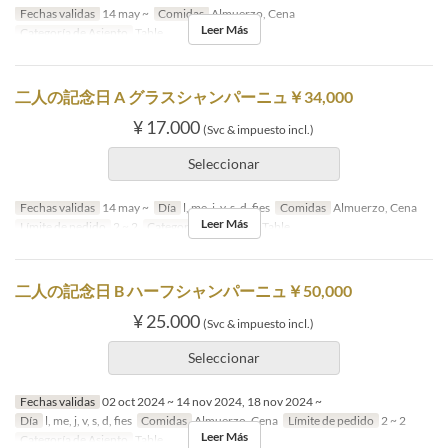
Fechas validas
14 may ~
Comidas
Almuerzo, Cena
Leer Más
Categoría de Asiento
Table
二人の記念日 A グラスシャンパーニュ￥34,000
¥ 17.000
(Svc & impuesto incl.)
Seleccionar
Fechas validas
14 may ~
Día
l, me, j, v, s, d, fies
Comidas
Almuerzo, Cena
Leer Más
Límite de pedido
2 ~ 2
Categoría de Asiento
Table
二人の記念日 B ハーフシャンパーニュ￥50,000
¥ 25.000
(Svc & impuesto incl.)
Seleccionar
Fechas validas
02 oct 2024 ~ 14 nov 2024, 18 nov 2024 ~
Día
l, me, j, v, s, d, fies
Comidas
Almuerzo, Cena
Límite de pedido
2 ~ 2
Leer Más
Categoría de Asiento
Table