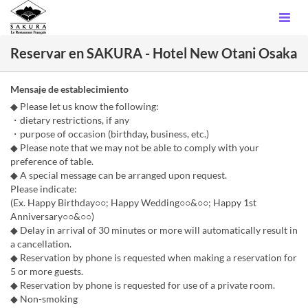
Reservar en SAKURA - Hotel New Otani Osaka
Mensaje de establecimiento
◆ Please let us know the following:
・dietary restrictions, if any
・purpose of occasion (birthday, business, etc.)
◆ Please note that we may not be able to comply with your
preference of table.
◆ A special message can be arranged upon request.
Please indicate:
(Ex. Happy Birthday○○; Happy Wedding○○&○○; Happy 1st
Anniversary○○&○○)
◆ Delay in arrival of 30 minutes or more will automatically result in
a cancellation.
◆ Reservation by phone is requested when making a reservation for
5 or more guests.
◆ Reservation by phone is requested for use of a private room.
◆ Non-smoking