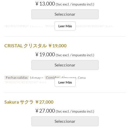
¥ 13.000
(Svc excl. / impuesto incl.)
Seleccionar
Leer Más
Fechas validas
14 may ~
Comidas
Cena
Categoría de Asiento
Table
CRISTAL クリスタル ￥19,000
¥ 19.000
(Svc excl. / impuesto incl.)
Seleccionar
Fechas validas
14 may ~
Comidas
Almuerzo, Cena
Leer Más
Categoría de Asiento
Table
Sakura サクラ ￥27,000
¥ 27.000
(Svc excl. / impuesto incl.)
Seleccionar