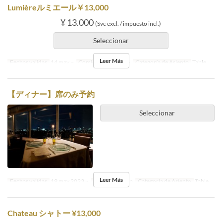
Lumièreルミエール￥13,000
¥ 13.000
(Svc excl. / impuesto incl.)
Seleccionar
Leer Más
Fechas validas
14 may ~
Comidas
Almuerzo
Categoría de Asiento
Table
【ディナー】席のみ予約
Seleccionar
Leer Más
Fechas validas
19 may 2023 ~
Comidas
Cena
Categoría de Asiento
Table
Chateau シャトー ¥13,000