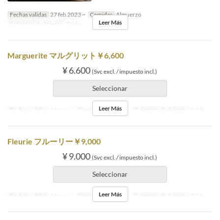
Fechas validas
27 feb 2023 ~
Comidas
Almuerzo
Leer Más
Categoría de Asiento
Table
Marguerite マルグリット￥6,600
¥ 6.600
(Svc excl. / impuesto incl.)
Seleccionar
Leer Más
Fechas validas
14 may ~
Comidas
Almuerzo
Categoría de Asiento
Table
Fleurie フルーリー￥9,000
¥ 9.000
(Svc excl. / impuesto incl.)
Seleccionar
Leer Más
Fechas validas
14 may ~
Comidas
Almuerzo
Categoría de Asiento
Table