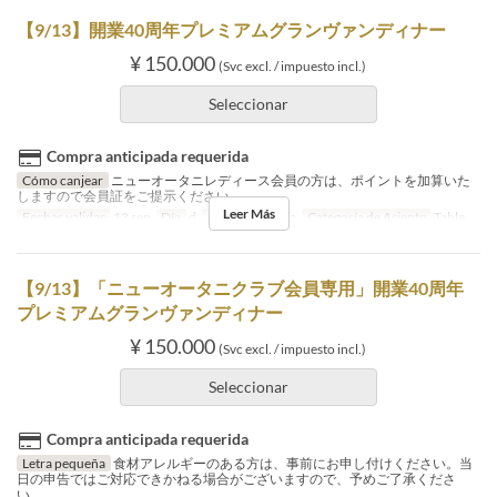
【9/13】開業40周年プレミアムグランヴァンディナー
¥ 150.000
(Svc excl. / impuesto incl.)
Seleccionar
Compra anticipada requerida
Cómo canjear
ニューオータニレディース会員の方は、ポイントを加算いた
しますので会員証をご提示ください。
Leer Más
Fechas validas
13 sep
Día
d
Comidas
Cena
Categoría de Asiento
Table
【9/13】「ニューオータニクラブ会員専用」開業40周年
プレミアムグランヴァンディナー
¥ 150.000
(Svc excl. / impuesto incl.)
Seleccionar
Compra anticipada requerida
Letra pequeña
食材アレルギーのある方は、事前にお申し付けください。当
日の申告ではご対応できかねる場合がございますので、予めご了承くださ
い。