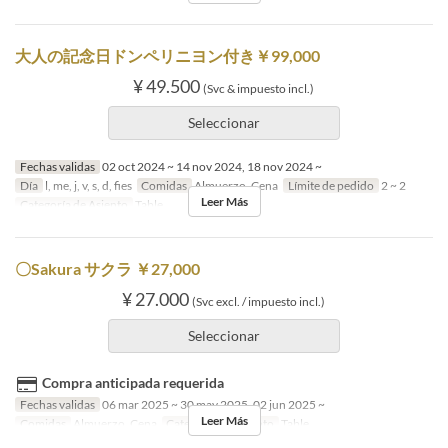
大人の記念日ドンペリニヨン付き￥99,000
¥ 49.500
(Svc & impuesto incl.)
Seleccionar
Fechas validas
02 oct 2024 ~ 14 nov 2024, 18 nov 2024 ~
Día
l, me, j, v, s, d, fies
Comidas
Almuerzo, Cena
Límite de pedido
2 ~ 2
Leer Más
Categoría de Asiento
Table
〇Sakura サクラ ￥27,000
¥ 27.000
(Svc excl. / impuesto incl.)
Seleccionar
Compra anticipada requerida
Fechas validas
06 mar 2025 ~ 30 may 2025, 02 jun 2025 ~
Leer Más
Comidas
Almuerzo, Cena
Categoría de Asiento
Table