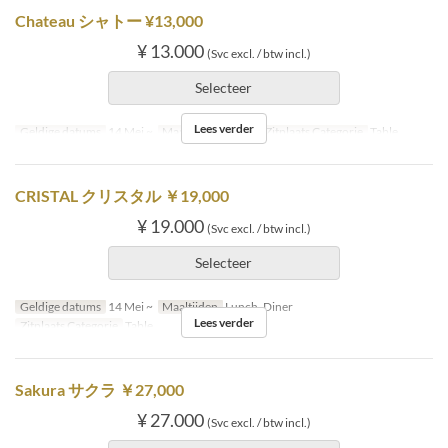
Chateau シャトー ¥13,000
¥ 13.000
(Svc excl. / btw incl.)
Selecteer
Lees verder
Geldige datums
14 Mei ~
Maaltijden
Diner
Zitplaats Categorie
Table
CRISTAL クリスタル ￥19,000
¥ 19.000
(Svc excl. / btw incl.)
Selecteer
Geldige datums
14 Mei ~
Maaltijden
Lunch, Diner
Lees verder
Zitplaats Categorie
Table
Sakura サクラ ￥27,000
¥ 27.000
(Svc excl. / btw incl.)