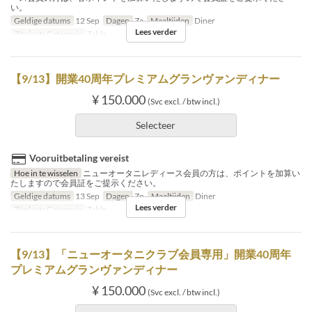
い。
Geldige datums
12 Sep
Dagen
Za
Maaltijden
Diner
Lees verder
Zitplaats Categorie
Table
【9/13】開業40周年プレミアムグランヴァンディナー
¥ 150.000
(Svc excl. / btw incl.)
Selecteer
Vooruitbetaling vereist
Hoe in te wisselen
ニューオータニレディース会員の方は、ポイントを加算い
たしますので会員証をご提示ください。
Geldige datums
13 Sep
Dagen
Zo
Maaltijden
Diner
Lees verder
Zitplaats Categorie
Table
【9/13】「ニューオータニクラブ会員専用」開業40周年
プレミアムグランヴァンディナー
¥ 150.000
(Svc excl. / btw incl.)