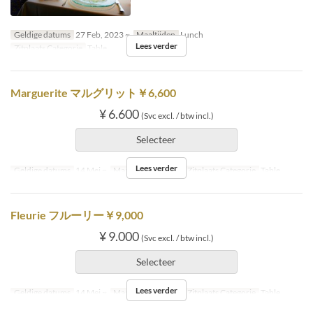
Geldige datums
27 Feb, 2023 ~
Maaltijden
Lunch
Lees verder
Zitplaats Categorie
Table
Marguerite マルグリット￥6,600
¥ 6.600
(Svc excl. / btw incl.)
Selecteer
Lees verder
Geldige datums
14 Mei ~
Maaltijden
Lunch
Zitplaats Categorie
Table
Fleurie フルーリー￥9,000
¥ 9.000
(Svc excl. / btw incl.)
Selecteer
Lees verder
Geldige datums
14 Mei ~
Maaltijden
Lunch
Zitplaats Categorie
Table