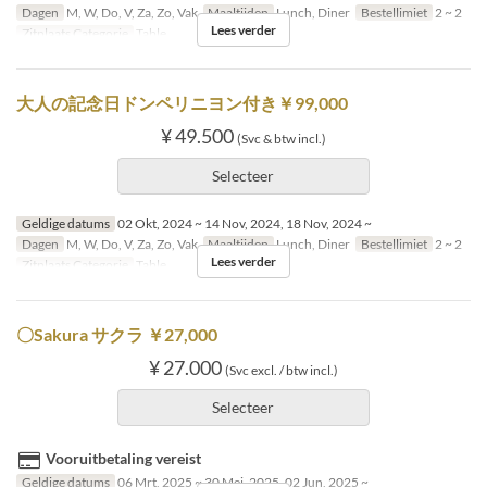
Dagen
M, W, Do, V, Za, Zo, Vak
Maaltijden
Lunch, Diner
Bestellimiet
2 ~ 2
Lees verder
Zitplaats Categorie
Table
大人の記念日ドンペリニヨン付き￥99,000
¥ 49.500
(Svc & btw incl.)
Selecteer
Geldige datums
02 Okt, 2024 ~ 14 Nov, 2024, 18 Nov, 2024 ~
Dagen
M, W, Do, V, Za, Zo, Vak
Maaltijden
Lunch, Diner
Bestellimiet
2 ~ 2
Lees verder
Zitplaats Categorie
Table
〇Sakura サクラ ￥27,000
¥ 27.000
(Svc excl. / btw incl.)
Selecteer
Vooruitbetaling vereist
Geldige datums
06 Mrt, 2025 ~ 30 Mei, 2025, 02 Jun, 2025 ~