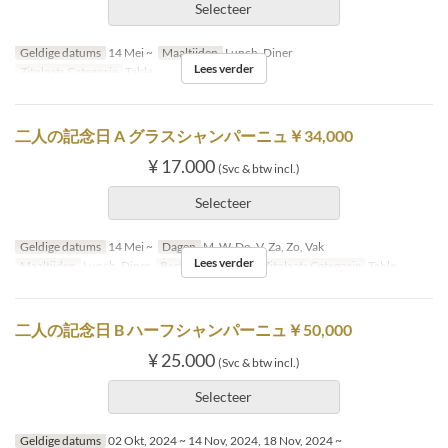
Selecteer
Geldige datums
14 Mei ~
Maaltijden
Lunch, Diner
Lees verder
Zitplaats Categorie
Table
二人の記念日 A グラスシャンパーニュ￥34,000
¥ 17.000
(Svc & btw incl.)
Selecteer
Geldige datums
14 Mei ~
Dagen
M, W, Do, V, Za, Zo, Vak
Lees verder
Maaltijden
Lunch, Diner
Bestellimiet
2 ~ 2
Zitplaats Categorie
Table
二人の記念日 B ハーフシャンパーニュ￥50,000
¥ 25.000
(Svc & btw incl.)
Selecteer
Geldige datums
02 Okt, 2024 ~ 14 Nov, 2024, 18 Nov, 2024 ~