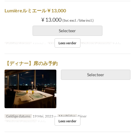
Lumièreルミエール￥13,000
¥ 13.000
(Svc excl. / btw incl.)
Selecteer
Lees verder
Geldige datums
14 Mei ~
Maaltijden
Lunch
Zitplaats Categorie
Table
【ディナー】席のみ予約
Selecteer
Geldige datums
19 Mei, 2023 ~
Maaltijden
Diner
Lees verder
Zitplaats Categorie
Table