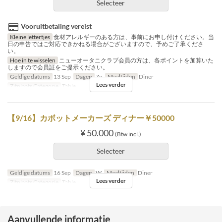
Selecteer
Vooruitbetaling vereist
Kleine lettertjes
食材アレルギーのある方は、事前にお申し付けください。当
日の申告ではご対応できかねる場合がございますので、予めご了承くださ
い。
Hoe in te wisselen
ニューオータニクラブ会員の方は、各ポイントを加算いた
しますので会員証をご提示ください。
Geldige datums
13 Sep
Dagen
Zo
Maaltijden
Diner
Lees verder
Zitplaats Categorie
Table
【9/16】カボットメーカーズ ディナー￥50000
¥ 50.000
(Btw incl.)
Selecteer
Geldige datums
16 Sep
Dagen
W
Maaltijden
Diner
Lees verder
Zitplaats Categorie
Table
Aanvullende informatie