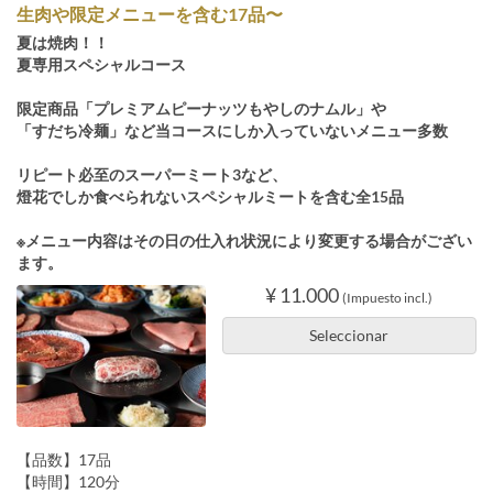
生肉や限定メニューを含む17品〜
夏は焼肉！！
夏専用スペシャルコース
限定商品「プレミアムピーナッツもやしのナムル」や
「すだち冷麺」など当コースにしか入っていないメニュー多数
リピート必至のスーパーミート3など、
燈花でしか食べられないスペシャルミートを含む全15品
※メニュー内容はその日の仕入れ状況により変更する場合がござい
ます。
¥ 11.000
(Impuesto incl.)
Seleccionar
【品数】17品
【時間】120分