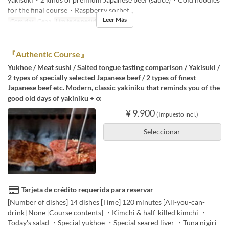
for the final course・Raspberry sorbet
Leer Más
Comidas
Cena
Límite de pedido
2 ~
『Authentic Course』
Yukhoe / Meat sushi / Salted tongue tasting comparison / Yakisuki /
2 types of specially selected Japanese beef / 2 types of finest
Japanese beef etc. Modern, classic yakiniku that reminds you of the
good old days of yakiniku + α
¥ 9.900
(Impuesto incl.)
Seleccionar
Tarjeta de crédito requerida para reservar
[Number of dishes] 14 dishes [Time] 120 minutes [All-you-can-
drink] None [Course contents] ・Kimchi & half-killed kimchi ・
Today's salad ・Special yukhoe ・Special seared liver ・Tuna nigiri