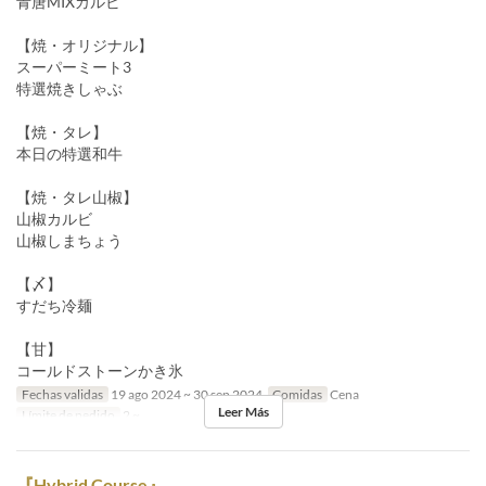
青唐MIXカルビ
【焼・オリジナル】
スーパーミート3
特選焼きしゃぶ
【焼・タレ】
本日の特選和牛
【焼・タレ山椒】
山椒カルビ
山椒しまちょう
【〆】
すだち冷麺
【甘】
コールドストーンかき氷
Fechas validas
19 ago 2024 ~ 30 sep 2024
Comidas
Cena
Leer Más
Límite de pedido
2 ~
『Hybrid Course』