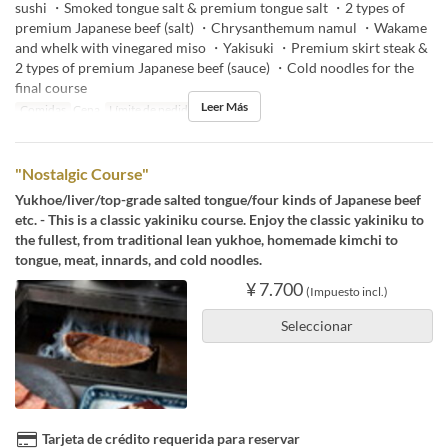
sushi ・Smoked tongue salt & premium tongue salt ・2 types of
premium Japanese beef (salt) ・Chrysanthemum namul ・Wakame
and whelk with vinegared miso ・Yakisuki ・Premium skirt steak &
2 types of premium Japanese beef (sauce) ・Cold noodles for the
final course
Leer Más
Comidas
Cena
Límite de pedido
2 ~
"Nostalgic Course"
Yukhoe/liver/top-grade salted tongue/four kinds of Japanese beef
etc. - This is a classic yakiniku course. Enjoy the classic yakiniku to
the fullest, from traditional lean yukhoe, homemade kimchi to
tongue, meat, innards, and cold noodles.
¥ 7.700
(Impuesto incl.)
Seleccionar
Tarjeta de crédito requerida para reservar