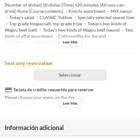
[Number of dishes] 10 dishes [Time] 120 minutes [All-you-can-
drink] None [Course contents] ・Kimchi assortment ・MIX namul
・Today's salad ・CLASSIC Yukhoe ・Specially selected seared liver
・Top-grade tongue salt, top-grade tripe ・Today's two kinds of
Wagyu beef (salt) ・Today's two kinds of Wagyu beef (sauce) ・Two
kinds of offal assortment ・Cold noodles for the end
Leer Más
Comidas
Cena
Límite de pedido
2 ~
Seat only reservation
Seleccionar
Tarjeta de crédito requerida para reservar
Please choose your menu on the day.
Leer Más
Comidas
Cena
Información adicional