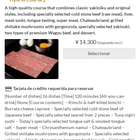
A high-quality course that combines classic yakiniku and original
styles, including specially selected cold stone beef (raw meat), liver,
meat sushi, tongue tasting, super meat, Chateaubriand, grilled
shiitake mushrooms with gorgonzola, specially selected yakisuki,
two types of premium Wagyu beef, and dessert.
¥ 14.300
(Impuesto incl.)
Seleccionar
Tarjeta de crédito requerida para reservar
[Number of dishes] 16 dishes [Time] 120 minutes [All-you-can-
drink] None [Course contents] ・Kimchi & half-killed kimchi・
Burrata cheese caprese・Specially selected cold stone beef of
Japanese beef・Specially selected seared liver 2 pieces・Tuna nigiri
sushi・Today's specially selected tongue salt & smoked tongue
salt・Super meat・Chrysanthemum namul・Chateaubriand・
Grilled shiitake mushrooms with gorgonzola・Specially selected
yakisuki・2 kinds of premium Japanese beef (sauce)・Cold noodles