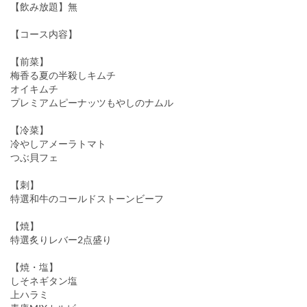
【飲み放題】無
【コース内容】
【前菜】
梅香る夏の半殺しキムチ
オイキムチ
プレミアムピーナッツもやしのナムル
【冷菜】
冷やしアメーラトマト
つぶ貝フェ
【刺】
特選和牛のコールドストーンビーフ
【焼】
特選炙りレバー2点盛り
【焼・塩】
しそネギタン塩
上ハラミ