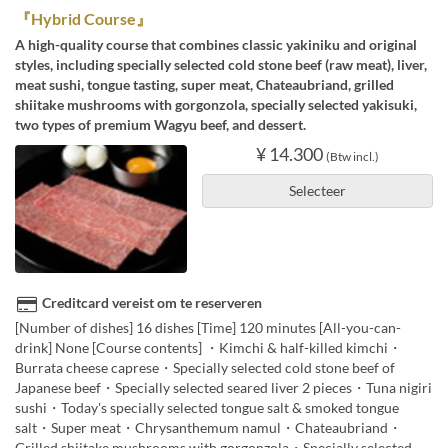
『Hybrid Course』
A high-quality course that combines classic yakiniku and original
styles, including specially selected cold stone beef (raw meat), liver,
meat sushi, tongue tasting, super meat, Chateaubriand, grilled
shiitake mushrooms with gorgonzola, specially selected yakisuki,
two types of premium Wagyu beef, and dessert.
¥ 14.300
(Btw incl.)
Selecteer
Creditcard vereist om te reserveren
[Number of dishes] 16 dishes [Time] 120 minutes [All-you-can-
drink] None [Course contents] ・Kimchi & half-killed kimchi・
Burrata cheese caprese・Specially selected cold stone beef of
Japanese beef・Specially selected seared liver 2 pieces・Tuna nigiri
sushi・Today's specially selected tongue salt & smoked tongue
salt・Super meat・Chrysanthemum namul・Chateaubriand・
Grilled shiitake mushrooms with gorgonzola・Specially selected