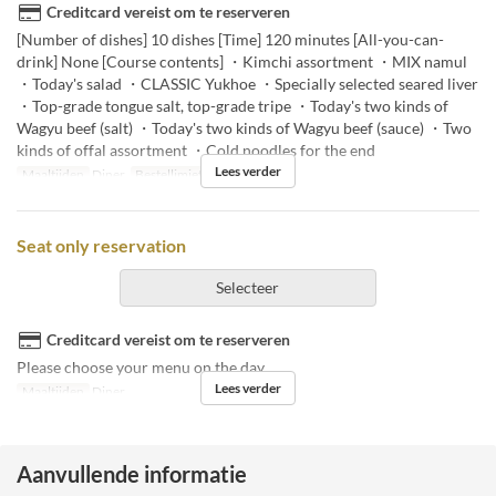
Creditcard vereist om te reserveren
[Number of dishes] 10 dishes [Time] 120 minutes [All-you-can-
drink] None [Course contents] ・Kimchi assortment ・MIX namul
・Today's salad ・CLASSIC Yukhoe ・Specially selected seared liver
・Top-grade tongue salt, top-grade tripe ・Today's two kinds of
Wagyu beef (salt) ・Today's two kinds of Wagyu beef (sauce) ・Two
kinds of offal assortment ・Cold noodles for the end
Lees verder
Maaltijden
Diner
Bestellimiet
2 ~
Seat only reservation
Selecteer
Creditcard vereist om te reserveren
Please choose your menu on the day.
Lees verder
Maaltijden
Diner
Aanvullende informatie