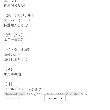
上ハラミ
青唐MIXカルビ
【焼・オリジナル】
スーパーミート3
特選焼きしゃぶ
【焼・タレ】
本日の特選和牛
【焼・タレ山椒】
山椒カルビ
山椒しまちょう
【〆】
すだち冷麺
【甘】
コールドストーンかき氷
Geldige datums
19 Aug, 2024 ~ 30 Sep, 2024
Maaltijden
Diner
Lees verder
Bestellimiet
2 ~