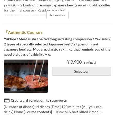
yakisuki・2 kinds of premium Japanese beef (sauce)・Cold noodles
for the final course・Raspberry sorbet
Lees verder
Maaltijden
Diner
Bestellimiet
2 ~
『Authentic Course』
Yukhoe / Meat sushi / Salted tongue tasting comparison / Yakisuki /
2 types of specially selected Japanese beef / 2 types of finest
Japanese beef etc. Modern, classic yakiniku that reminds you of the
good old days of yakiniku + α
¥ 9.900
(Btw incl.)
Selecteer
Creditcard vereist om te reserveren
[Number of dishes] 14 dishes [Time] 120 minutes [All-you-can-
drink] None [Course contents] ・Kimchi & half-killed kimchi ・