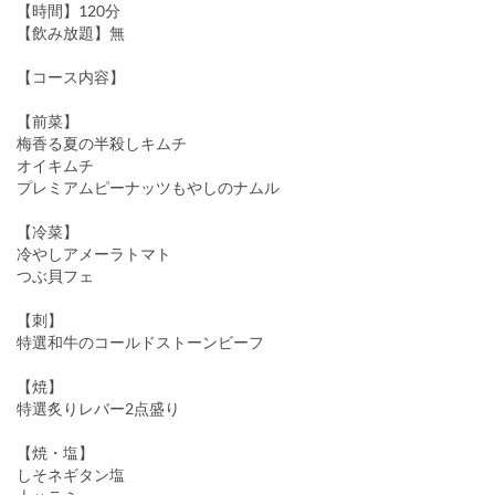
【時間】120分
【飲み放題】無
【コース内容】
【前菜】
梅香る夏の半殺しキムチ
オイキムチ
プレミアムピーナッツもやしのナムル
【冷菜】
冷やしアメーラトマト
つぶ貝フェ
【刺】
特選和牛のコールドストーンビーフ
【焼】
特選炙りレバー2点盛り
【焼・塩】
しそネギタン塩