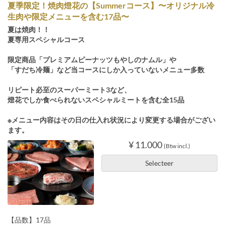
夏季限定！焼肉燈花の【Summerコース】〜オリジナル冷
生肉や限定メニューを含む17品〜
夏は焼肉！！
夏専用スペシャルコース
限定商品「プレミアムピーナッツもやしのナムル」や
「すだち冷麺」など当コースにしか入っていないメニュー多数
リピート必至のスーパーミート3など、
燈花でしか食べられないスペシャルミートを含む全15品
※メニュー内容はその日の仕入れ状況により変更する場合がござい
ます。
¥ 11.000
(Btw incl.)
Selecteer
【品数】17品