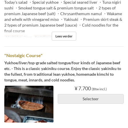
Today's salad ・Special yukhoe ・Special seared liver ・Tuna nigiri
sushi ・Smoked tongue salt & premium tongue salt ・2 types of
premium Japanese beef (salt) ・Chrysanthemum namul ・Wakame
and whelk with vinegared miso ・Yakisuki ・Premium skirt steak &
2 types of premium Japanese beef (sauce) ・Cold noodles for the
final course
Lees verder
Maaltijden
Diner
Bestellimiet
2 ~
"Nostalgic Course"
Yukhoe/liver/top-grade salted tongue/four kinds of Japanese beef
etc. - This is a classic yakiniku course. Enjoy the classic yakiniku to
the fullest, from traditional lean yukhoe, homemade kimchi to
tongue, meat, innards, and cold noodles.
¥ 7.700
(Btw incl.)
Selecteer