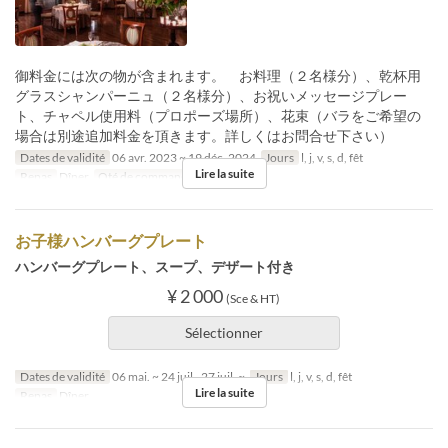
御料金には次の物が含まれます。 お料理（２名様分）、乾杯用
グラスシャンパーニュ（２名様分）、お祝いメッセージプレー
ト、チャペル使用料（プロポーズ場所）、花束（バラをご希望の
場合は別途追加料金を頂きます。詳しくはお問合せ下さい）
Dates de validité
06 avr. 2023 ~ 19 déc. 2024
Jours
l, j, v, s, d, fêt
Lire la suite
Repas
Dîner
Qté de commande
2 ~ 2
お子様ハンバーグプレート
ハンバーグプレート、スープ、デザート付き
¥ 2 000
(Sce & HT)
Sélectionner
Dates de validité
06 mai. ~ 24 juil., 27 juil. ~
Jours
l, j, v, s, d, fêt
Lire la suite
Repas
Dîner