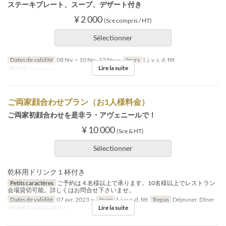
ステーキプレート、スープ、デザート付き
¥ 2 000
(Sce compris / HT)
Sélectionner
Dates de validité
08 fév. ~ 10 fév., 12 fév. ~
Jours
l, j, v, s, d, fêt
Lire la suite
Repas
Déjeuner
ご両家顔合わせプラン（お1人様料金）
ご両家初顔合わせを是非ラ・アヴェニールで！
¥ 10 000
(Sce & HT)
Sélectionner
乾杯用ドリンク１杯付き
Petits caractères
ご予約は４名様以上で承ります。10名様以上でレストラン
会場貸切可能。詳しくはお問合せ下さいませ。
Dates de validité
07 avr. 2023 ~
Jours
l, j, v, s, d, fêt
Repas
Déjeuner, Dîner
Lire la suite
Qté de commande
4 ~