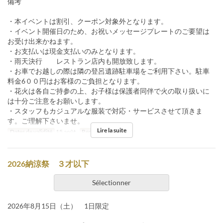
備考
・本イベントは割引、クーポン対象外となります。
・イベント開催日のため、お祝いメッセージプレートのご要望は
お受け出来かねます。
・お支払いは現金支払いのみとなります。
・雨天決行 レストラン店内も開放致します。
・お車でお越しの際は隣の登呂遺跡駐車場をご利用下さい。駐車
料金6００円はお客様のご負担となります。
・花火は各自ご持参の上、お子様は保護者同伴で火の取り扱いに
は十分ご注意をお願いします。
・スタッフもカジュアルな服装で対応・サービスさせて頂きま
す。ご理解下さいませ。
Lire la suite
Dates de validité
15 août.
Repas
Dîner
2026納涼祭 ３才以下
Sélectionner
2026年8月15日（土） 1日限定