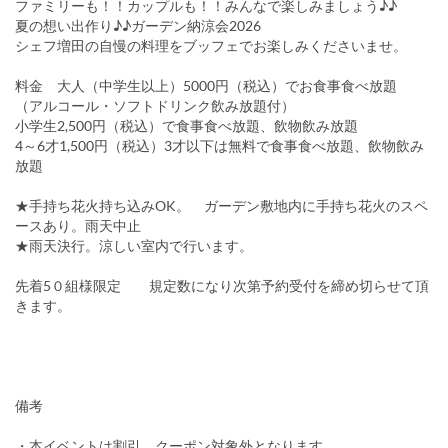
ファミリーも！！カップルも！！みんなで楽しみましょう♪♪
夏の想い出作り♪♪ガーデン納涼会2026
シェフ増田の自慢の料理をブッフェでお楽しみくださいませ。
料金 大人（中学生以上）5000円（税込）でお食事食べ放題
（アルコール・ソフトドリンク飲み放題付）
小学生2,500円（税込）で食事食べ放題、飲物飲み放題
4～6才1,500円（税込）3才以下は無料で食事食べ放題、飲物飲み
放題
★手持ち花火持ち込みOK。 ガーデン敷地内に手持ち花火のスペ
ースあり。雨天中止
★雨天決行。涼しい室内で行います。
先着5０組様限定 規定数になり次第予約受付を締め切らせて頂
きます。
備考
・本イベントは割引、クーポン対象外となります。