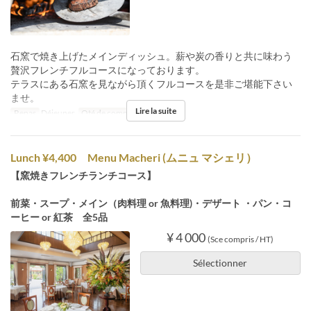
石窯で焼き上げたメインディッシュ。薪や炭の香りと共に味わう
贅沢フレンチフルコースになっております。
テラスにある石窯を見ながら頂くフルコースを是非ご堪能下さい
ませ。
Lire la suite
Repas
Déjeuner
Qté de commande
2 ~
Lunch ¥4,400 Menu Macheri (ムニュ マシェリ）
【窯焼きフレンチランチコース】
前菜・スープ・メイン（肉料理 or 魚料理)・デザート ・パン・コ
ーヒー or 紅茶 全5品
¥ 4 000
(Sce compris / HT)
Sélectionner