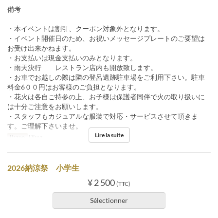
備考
・本イベントは割引、クーポン対象外となります。
・イベント開催日のため、お祝いメッセージプレートのご要望は
お受け出来かねます。
・お支払いは現金支払いのみとなります。
・雨天決行 レストラン店内も開放致します。
・お車でお越しの際は隣の登呂遺跡駐車場をご利用下さい。駐車
料金6００円はお客様のご負担となります。
・花火は各自ご持参の上、お子様は保護者同伴で火の取り扱いに
は十分ご注意をお願いします。
・スタッフもカジュアルな服装で対応・サービスさせて頂きま
す。ご理解下さいませ。
Lire la suite
Repas
Dîner
2026納涼祭 小学生
¥ 2 500
(TTC)
Sélectionner