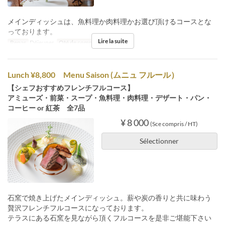
メインディッシュは、魚料理か肉料理かお選び頂けるコースとな
っております。
Lire la suite
Repas
Déjeuner
Qté de commande
2 ~
Lunch ¥8,800 Menu Saison (ムニュ フルール）
【シェフおすすめフレンチフルコース】
アミューズ・前菜・スープ・魚料理・肉料理・デザート・パン・
コーヒー or 紅茶 全7品
¥ 8 000
(Sce compris / HT)
Sélectionner
石窯で焼き上げたメインディッシュ。薪や炭の香りと共に味わう
贅沢フレンチフルコースになっております。
テラスにある石窯を見ながら頂くフルコースを是非ご堪能下さい