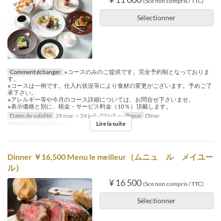
(Sce non compris / TTC)
Sélectionner
Comment échanger
※コースのみのご提供です。完全予約制となっておりま
す。
※コースは一例です。仕入れ状況等により食材の変更がございます。予めご了
承下さい。
※アレルギー等や今月のコース詳細については、お問合せ下さいませ。
※表示価格と別に、税金・サービス料金（10％）頂戴します。
Dates de validité
29 mar. ~ 24 juil., 27 juil. ~
Repas
Dîner
Lire la suite
Qté de commande
1 ~
Dinner ￥16,500 Menu le meilleur（ムニュ ル メイユー
ル）
¥ 16 500
(Sce non compris / TTC)
Sélectionner