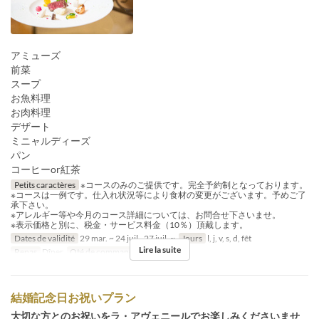
アミューズ
前菜
スープ
お魚料理
お肉料理
デザート
ミニャルディーズ
パン
コーヒーor紅茶
Petits caractères
※コースのみのご提供です。完全予約制となっております。
※コースは一例です。仕入れ状況等により食材の変更がございます。予めご了
承下さい。
※アレルギー等や今月のコース詳細については、お問合せ下さいませ。
※表示価格と別に、税金・サービス料金（10％）頂戴します。
Dates de validité
29 mar. ~ 24 juil., 27 juil. ~
Jours
l, j, v, s, d, fêt
Lire la suite
Repas
Dîner
Qté de commande
1 ~
結婚記念日お祝いプラン
大切な方とのお祝いをラ・アヴェニールでお楽しみくださいませ