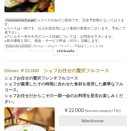
Comment échanger
※コースのみのご提供です。完全予約制となっておりま
す。
※コースは一例です。仕入れ状況等により食材の変更がございます。予めご了
承下さい。
※アレルギー等や今月のコース詳細については、お問合せ下さいませ。
※表示価格と別に、税金・サービス料金（10％）頂戴します。
Dates de validité
29 mar. ~ 24 juil., 27 juil. ~
Jours
l, j, v, s, d, fêt
Lire la suite
Repas
Dîner
Qté de commande
2 ~
Dinner ￥22,000 シェフお任せの贅沢フルコース
シェフお任せの贅沢フレンチフルコース
シェフが厳選したその時期に合わせた食材を使用した豪華なフル
コース。
シェフお任せだからこその一期一会のお料理を是非お楽しみくだ
さい。
¥ 22 000
(Sce non compris / TTC)
Sélectionner