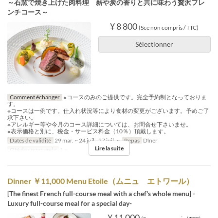
～石窯で焼き上げた肉料理 薪や炭の香りと共に味わう贅沢フレ
ンチコース～
¥ 8 800
(Sce non compris / TTC)
Sélectionner
Comment échanger
※コースのみのご提供です。完全予約制となっておりま
す。
※コースは一例です。仕入れ状況等により食材の変更がございます。予めご了
承下さい。
※アレルギー等や今月のコース詳細については、お問合せ下さいませ。
※表示価格と別に、税金・サービス料金（10％）頂戴します。
Dates de validité
29 mar. ~ 24 juil., 27 juil. ~
Repas
Dîner
Lire la suite
Qté de commande
1 ~
Dinner ￥11,000 Menu Etoile（ムニュ エトワール）
[The finest French full-course meal with a chef's whole menu] -
Luxury full-course meal for a special day-
¥ 11 000