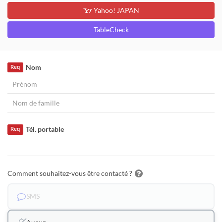
Yahoo! JAPAN
TableCheck
Nom
Req
Tél. portable
Req
Comment souhaitez-vous être contacté ?
SMS