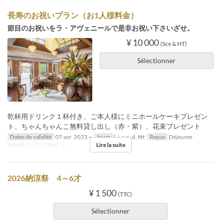
長寿のお祝いプラン（お1人様料金）
節目のお祝いをラ・アヴェニールで是非お祝い下さいざせ。
¥ 10 000
(Sce & HT)
Sélectionner
乾杯用ドリンク１杯付き、ご本人様にミニホールケーキプレゼン
ト、ちゃんちゃんこ無料貸し出し（赤・紫）、花束プレゼント
Dates de validité
07 avr. 2023 ~
Jours
l, j, v, s, d, fêt
Repas
Déjeuner
Lire la suite
Qté de commande
4 ~
2026納涼祭 4～6才
¥ 1 500
(TTC)
Sélectionner