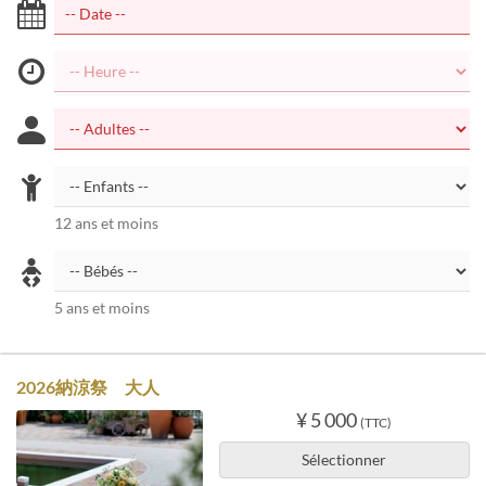
12 ans et moins
5 ans et moins
2026納涼祭 大人
¥ 5 000
(TTC)
Sélectionner