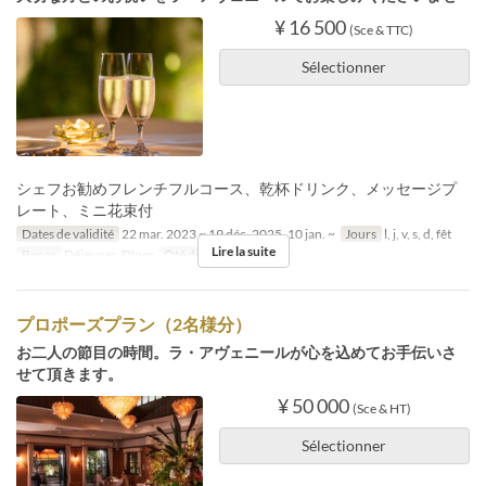
¥ 16 500
(Sce & TTC)
Sélectionner
シェフお勧めフレンチフルコース、乾杯ドリンク、メッセージプ
レート、ミニ花束付
Dates de validité
22 mar. 2023 ~ 19 déc. 2025, 10 jan. ~
Jours
l, j, v, s, d, fêt
Lire la suite
Repas
Déjeuner, Dîner
Qté de commande
2 ~
プロポーズプラン（2名様分）
お二人の節目の時間。ラ・アヴェニールが心を込めてお手伝いさ
せて頂きます。
¥ 50 000
(Sce & HT)
Sélectionner