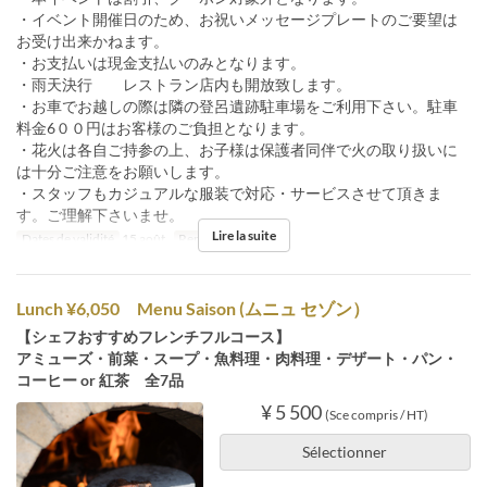
・イベント開催日のため、お祝いメッセージプレートのご要望は
お受け出来かねます。
・お支払いは現金支払いのみとなります。
・雨天決行 レストラン店内も開放致します。
・お車でお越しの際は隣の登呂遺跡駐車場をご利用下さい。駐車
料金6００円はお客様のご負担となります。
・花火は各自ご持参の上、お子様は保護者同伴で火の取り扱いに
は十分ご注意をお願いします。
・スタッフもカジュアルな服装で対応・サービスさせて頂きま
す。ご理解下さいませ。
Lire la suite
Dates de validité
15 août.
Repas
Dîner
Lunch ¥6,050 Menu Saison (ムニュ セゾン）
【シェフおすすめフレンチフルコース】
アミューズ・前菜・スープ・魚料理・肉料理・デザート・パン・
コーヒー or 紅茶 全7品
¥ 5 500
(Sce compris / HT)
Sélectionner