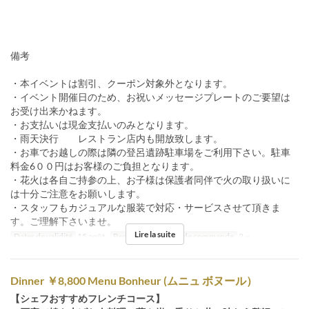
備考
・本イベントは割引、クーポン対象外となります。
・イベント開催日のため、お祝いメッセージプレートのご要望は
お受け出来かねます。
・お支払いは現金支払いのみとなります。
・雨天決行 レストラン店内も開放致します。
・お車でお越しの際は隣の登呂遺跡駐車場をご利用下さい。駐車
料金6００円はお客様のご負担となります。
・花火は各自ご持参の上、お子様は保護者同伴で火の取り扱いに
は十分ご注意をお願いします。
・スタッフもカジュアルな服装で対応・サービスさせて頂きま
す。ご理解下さいませ。
Lire la suite
Dates de validité
15 août.
Repas
Dîner
Qté de commande
2 ~
Dinner ￥8,800 Menu Bonheur (ムニュ ボヌール）
【シェフおすすめフレンチコース】