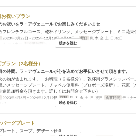
日お祝いプラン
のお祝いをラ・アヴェニールでお楽しみくださいませ
めフレンチフルコース、乾杯ドリンク、メッセージプレート、ミニ花束
日
2023年3月22日 ~ 2025年12月19日, 1月10日 ~
曜日
月, 木, 金, 土, 日, 祝日
続きを読む
ンチ, ディナー
注文数制限
2 ~
ズプラン（2名様分）
目の時間。ラ・アヴェニールが心を込めてお手伝いさせて頂きます。
次の物が含まれます。 お料理（２名様分）、乾杯用グラスシャンパー
祝いメッセージプレート、チャペル使用料（プロポーズ場所）、花束（
別途追加料金を頂きます。詳しくはお問合せ下さい）
日
2023年4月6日 ~ 2024年12月19日
曜日
月, 木, 金, 土, 日, 祝日
食事時間
ディナ
続きを読む
 ~ 2
ンバーグプレート
プレート、スープ、デザート付き