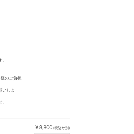
す。
客様のご負担
願いしま
せ。
¥ 8,800
(税込サ別)