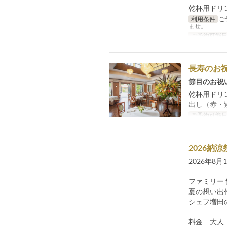
乾杯用ドリ
利用条件
ご
ませ。
ご予約可能
長寿のお
節目のお祝
乾杯用ドリ
出し（赤・
ご予約可能
2026納涼
2026年8
ファミリー
夏の想い出作
シェフ増田
料金 大人