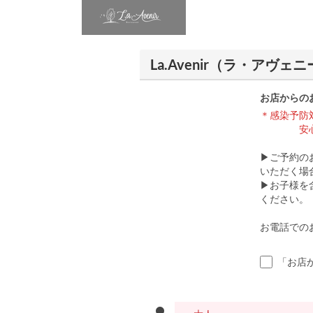
La.Avenir（ラ・アヴ
お店からの
＊感染予防
安心して
▶ご予約の
いただく場
▶お子様を
ください。
お電話でのお問
「お店