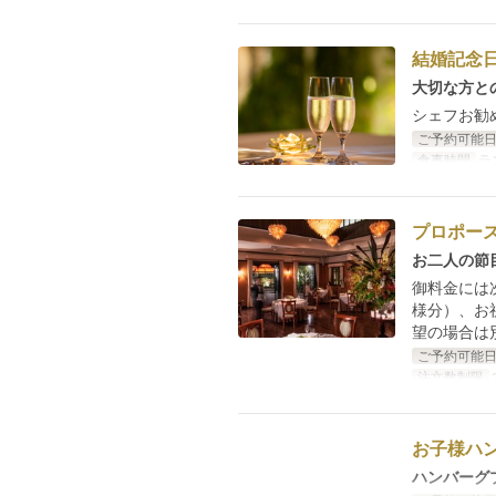
結婚記念
大切な方と
シェフお勧
ご予約可能
食事時間
ラ
プロポー
お二人の節
御料金には
様分）、お
望の場合は
ご予約可能
注文数制限
2
お子様ハ
ハンバーグ