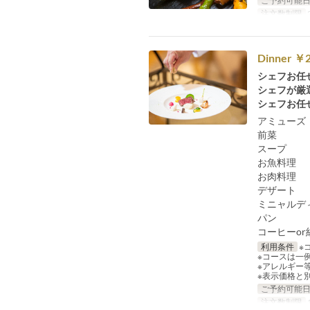
ご予約可能
注文数制限
2
Dinner
シェフお任
シェフが厳
シェフお任
アミューズ
前菜
スープ
お魚料理
お肉料理
デザート
ミニャルデ
パン
コーヒーor
利用条件
※
※コースは一
※アレルギー
※表示価格と
ご予約可能
注文数制限
1