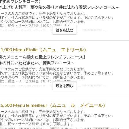
すすめフレンチコース】
き上げた肉料理 薪や炭の香りと共に味わう贅沢フレンチコース～
コースのみのご提供です。完全予約制となっております。
例です。仕入れ状況等により食材の変更がございます。予めご了承下さい。
等や今月のコース詳細については、お問合せ下さいませ。
別に、税金・サービス料金（10％）頂戴します。
続きを読む
日
3月29日 ~ 7月24日, 7月27日 ~
食事時間
ディナー
注文数制限
1 ~
￥11,000 Menu Etoile（ムニュ エトワール）
身のメニューを揃えた極上フレンチフルコース】
きの日にいただきたい、贅沢フルコース～
コースのみのご提供です。完全予約制となっております。
例です。仕入れ状況等により食材の変更がございます。予めご了承下さい。
等や今月のコース詳細については、お問合せ下さいませ。
別に、税金・サービス料金（10％）頂戴します。
続きを読む
日
3月29日 ~ 7月24日, 7月27日 ~
食事時間
ディナー
注文数制限
1 ~
￥16,500 Menu le meilleur（ムニュ ル メイユール）
コースのみのご提供です。完全予約制となっております。
例です。仕入れ状況等により食材の変更がございます。予めご了承下さい。
等や今月のコース詳細については、お問合せ下さいませ。
別に、税金・サービス料金（10％）頂戴します。