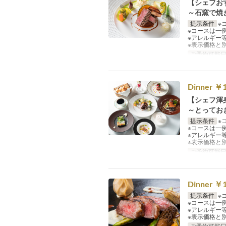
【シェフお
～石窯で焼
提示条件
※
※コースは一
※アレルギー
※表示価格と
ご予約可能
Dinner 
【シェフ渾
～とってお
提示条件
※
※コースは一
※アレルギー
※表示価格と
ご予約可能
Dinner 
提示条件
※
※コースは一
※アレルギー
※表示価格と