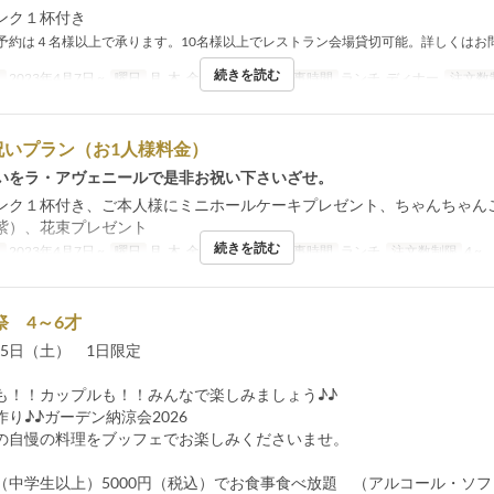
ンク１杯付き
予約は４名様以上で承ります。10名様以上でレストラン会場貸切可能。詳しくはお
続きを読む
日
2023年4月7日 ~
曜日
月, 木, 金, 土, 日, 祝日
食事時間
ランチ, ディナー
注文数
祝いプラン（お1人様料金）
いをラ・アヴェニールで是非お祝い下さいざせ。
ンク１杯付き、ご本人様にミニホールケーキプレゼント、ちゃんちゃん
紫）、花束プレゼント
続きを読む
日
2023年4月7日 ~
曜日
月, 木, 金, 土, 日, 祝日
食事時間
ランチ
注文数制限
4 ~
祭 4～6才
月15日（土） 1日限定
も！！カップルも！！みんなで楽しみましょう♪♪
り♪♪ガーデン納涼会2026
の自慢の料理をブッフェでお楽しみくださいませ。
（中学生以上）5000円（税込）でお食事食べ放題 （アルコール・ソ