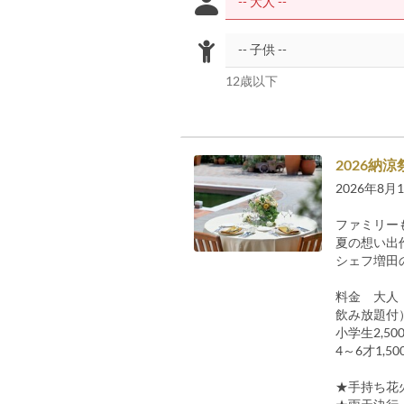
12歳以下
2026納
2026年8
ファミリー
夏の想い出作
シェフ増田
料金 大人
飲み放題付
小学生2,
4～6才1,
★手持ち花