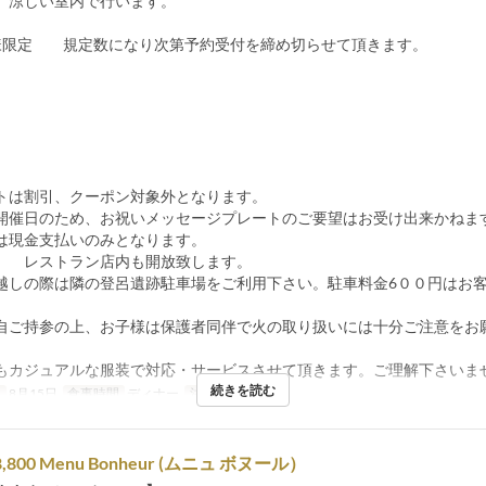
。涼しい室内で行います。
様限定 規定数になり次第予約受付を締め切らせて頂きます。
トは割引、クーポン対象外となります。
開催日のため、お祝いメッセージプレートのご要望はお受け出来かねま
は現金支払いのみとなります。
 レストラン店内も開放致します。
越しの際は隣の登呂遺跡駐車場をご利用下さい。駐車料金6００円はお
。
自ご持参の上、お子様は保護者同伴で火の取り扱いには十分ご注意をお
もカジュアルな服装で対応・サービスさせて頂きます。ご理解下さいま
続きを読む
日
8月15日
食事時間
ディナー
注文数制限
2 ~
￥8,800 Menu Bonheur (ムニュ ボヌール）