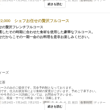
日
3月29日 ~ 7月24日, 7月27日 ~
曜日
月, 木, 金, 土, 日, 祝日
食事時間
ディナー
続きを読む
 ~
 ￥22,000 シェフお任せの贅沢フルコース
せの贅沢フレンチフルコース
選したその時期に合わせた食材を使用した豪華なフルコース。
せだからこその一期一会のお料理を是非お楽しみください。
ィーズ
紅茶
コースのみのご提供です。完全予約制となっております。
例です。仕入れ状況等により食材の変更がございます。予めご了承下さい。
等や今月のコース詳細については、お問合せ下さいませ。
別に、税金・サービス料金（10％）頂戴します。
日
3月29日 ~ 7月24日, 7月27日 ~
曜日
月, 木, 金, 土, 日, 祝日
食事時間
ディナー
続きを読む
 ~