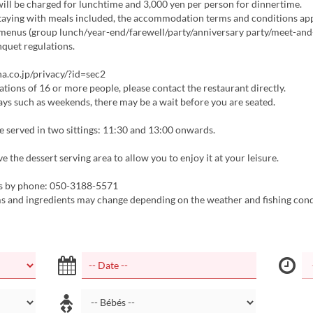
ill be charged for lunchtime and 3,000 yen per person for dinnertime.
staying with meals included, the accommodation terms and conditions app
menus (group lunch/year-end/farewell/party/anniversary party/meet-and
quet regulations.
a.co.jp/privacy/?id=sec2
tions of 16 or more people, please contact the restaurant directly.
ys such as weekends, there may be a wait before you are seated.
e served in two sittings: 11:30 and 13:00 onwards.
the dessert serving area to allow you to enjoy it at your leisure.
es by phone: 050-3188-5571
 and ingredients may change depending on the weather and fishing cond