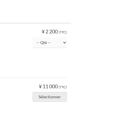
¥ 2 200
(TTC)
¥ 11 000
(TTC)
Sélectionner
。