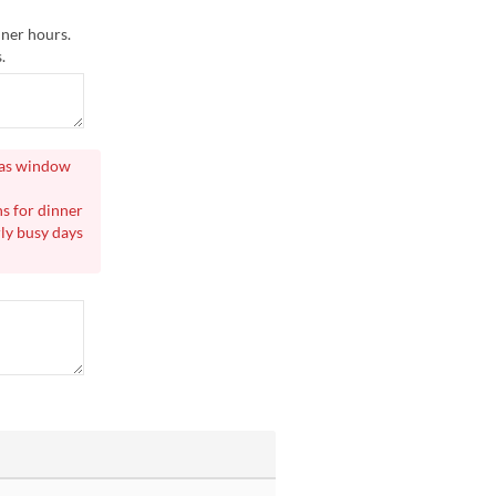
nner hours.
.
h as window
s for dinner
rly busy days