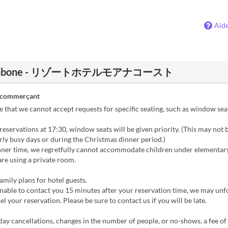
Aid
te Fishbone - リゾートホテルモアナコースト
 commerçant
 that we cannot accept requests for specific seating, such as window sea
reservations at 17:30, window seats will be given priority. (This may not 
rly busy days or during the Christmas dinner period.)
ner time, we regretfully cannot accommodate children under elementary
are using a private room.
amily plans for hotel guests.
nable to contact you 15 minutes after your reservation time, we may unf
el your reservation. Please be sure to contact us if you will be late.
y cancellations, changes in the number of people, or no-shows, a fee of