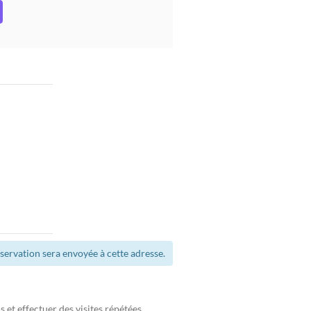
servation sera envoyée à cette adresse.
et effectuer des visites répétées.