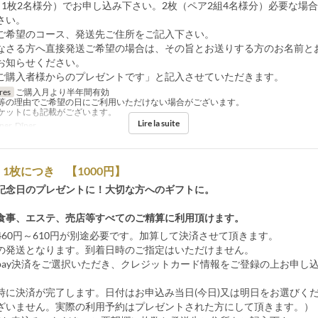
（1枚2名様分）でお申し込み下さい。2枚（ペア2組4名様分）必要な場合
さい。
ご希望のコース、発送先ご住所をご記入下さい。
なさる方へ直接発送ご希望の場合は、その旨とお送りする方のお名前と
お知らせください。
ご購入者様からのプレゼントです」と記入させていただきます。
res
ご購入月より半年間有効
等の理由でご希望の日にご利用いただけない場合がございます。
ケットにも記載がございます。
Lire la suite
er, Dîner
1枚につき 【1000円】
記念日のプレゼントに！大切な方へのギフトに。
食事、エステ、売店等すべてのご精算に利用頂けます。
460円～610円が別途必要です。加算して決済させて頂きます。
の発送となります。到着日時のご指定はいただけません。
heck pay決済をご選択いただき、クレジットカード情報をご登録の上お申し
時に決済が完了します。日付はお申込み当日(今日)又は明日をお選びく
ざいません。実際の利用予約はプレゼントされた方にして頂きます。）