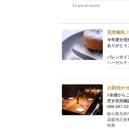
12 ans et moins
完売御礼
今年度分完
ありがとう
バレンタイ
ヘーゼルナ
Dates de valid
お顔合わ
5名様から
空き状況確
088-687-22
鮑や黒毛和
高級地元食
特典