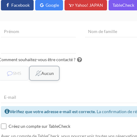
Facebook
Google
Yahoo! JAPAN
TableCheck
Comment souhaitez-vous être contacté ?
SMS
Aucun
Vérifiez que votre adresse e-mail est correcte.
La confirmation de ré
Créez un compte sur TableCheck
Avec un compte de TableCheck, vous pourrez voir toutes vos réservations 