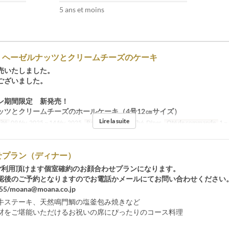
5 ans et moins
！ヘーゼルナッツとクリームチーズのケーキ
売いたしました。
ございました。
ン期間限定 新発売！
ッツとクリームチーズのホールケーキ（4号12㎝サイズ）
Lire la suite
ité
09 fév. 2025 ~ 14 fév. 2025
Repas
Déjeuner, Thé, Dîner
Qté de commande
1 ~
せプラン（ディナー）
ご利用頂けます個室確約のお顔合わせプランになります。
認後のご予約となりますのでお電話かメールにてお問い合わせください
55/moana@moana.co.jp
牛ステーキ、天然鳴門鯛の塩釜包み焼きなど
材をご堪能いただけるお祝いの席にぴったりのコース料理