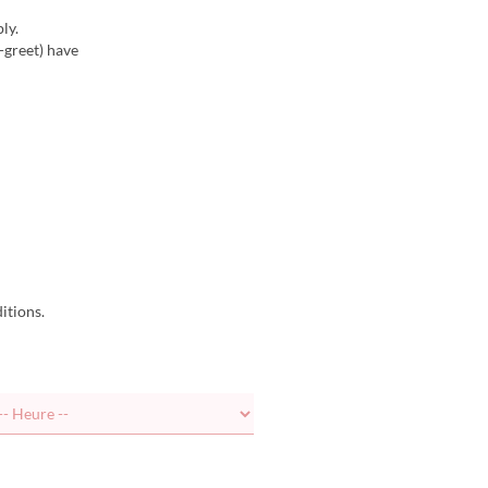
ly.
-greet) have
itions.