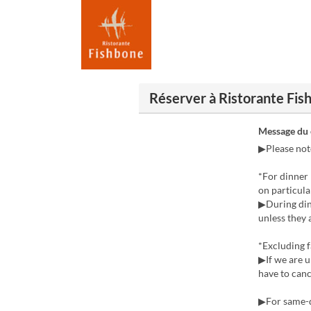
Réserver à Ristoran
Message du
▶Please note
*For dinner 
on particula
▶During din
unless they 
*Excluding f
▶If we are u
have to canc
▶For same-da