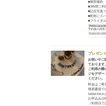
■個室確約
■3時間ご利
■記念写真
■乾杯にス
■ブライダ
Petits caractè
予約後の回答
Dates de valid
Qté de comm
プレゼン
お祝いやご
ております
ご利用の際
ジをデザー
ください。
料金はご希
簡易書留で
tablec
お申込み日
（利用日で