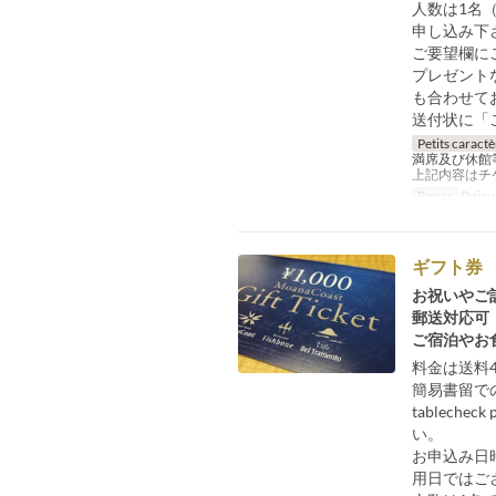
人数は1名
申し込み下
ご要望欄に
プレゼント
も合わせて
送付状に「
Petits caractè
満席及び休館
上記内容はチ
Repas
Déjeun
ギフト券 
お祝いやご
郵送対応可
ご宿泊やお
料金は送料
簡易書留で
tablec
い。
お申込み日
用日ではご