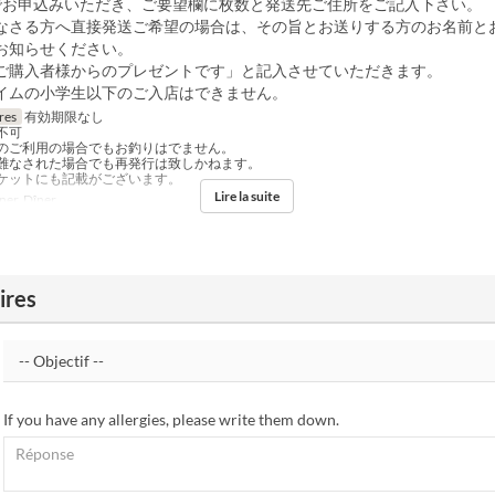
でお申込みいただき、ご要望欄に枚数と発送先ご住所をご記入下さい。
なさる方へ直接発送ご希望の場合は、その旨とお送りする方のお名前と
お知らせください。
ご購入者様からのプレゼントです」と記入させていただきます。
イムの小学生以下のご入店はできません。
res
有効期限なし
不可
のご利用の場合でもお釣りはでません。
難なされた場合でも再発行は致しかねます。
ケットにも記載がございます。
Lire la suite
er, Dîner
ires
If you have any allergies, please write them down.