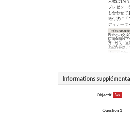
人数は1名
プレゼント
も合わせて
送付状に「
ディナータ
Petits caractè
現金との交換
額面金額以下
万一紛失・盗
上記内容はチ
Repas
Déjeun
Informations supplémenta
Objectif
Req
Question 1