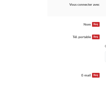
Vous connecter avec
Nom
Req
Tél. portable
Req
E-mail
Req