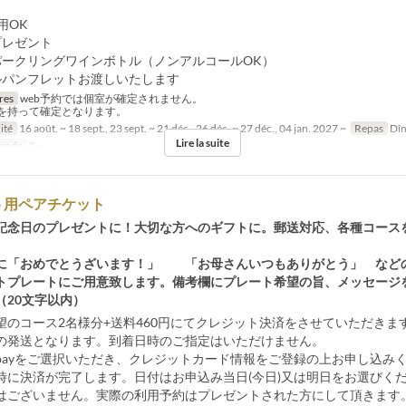
用OK
プレゼント
パークリングワインボトル（ノンアルコールOK）
ルパンフレットお渡しいたします
res
web予約では個室が確定されません。
を持って確定となります。
ité
16 août. ~ 18 sept., 23 sept. ~ 21 déc., 26 déc. ~ 27 déc., 04 jan. 2027 ~
Repas
Dîn
Lire la suite
ande
5 ~
ト用ペアチケット
記念日のプレゼントに！大切な方へのギフトに。郵送対応、各種コース
。
に「おめでとうざいます！」 「お母さんいつもありがとう」 など
トプレートにご用意致します。備考欄にプレート希望の旨、メッセージ
（20文字以内）
望のコース2名様分+送料460円にてクレジット決済をさせていただきま
の発送となります。到着日時のご指定はいただけません。
heck payをご選択いただき、クレジットカード情報をご登録の上お申し込み
時に決済が完了します。日付はお申込み当日(今日)又は明日をお選びく
はございません。実際の利用予約はプレゼントされた方にして頂きます