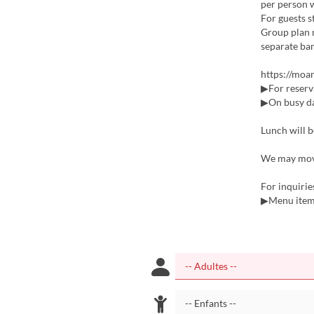
per person w
For guests 
Group plan 
separate ban
https://moan
▶For reserva
▶On busy da
Lunch will b
We may move 
For inquiri
▶Menu items