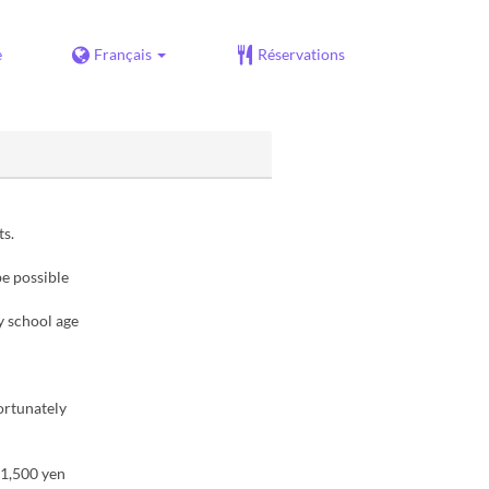
e
Français
Réservations
ts.
be possible
 school age
ortunately
 1,500 yen