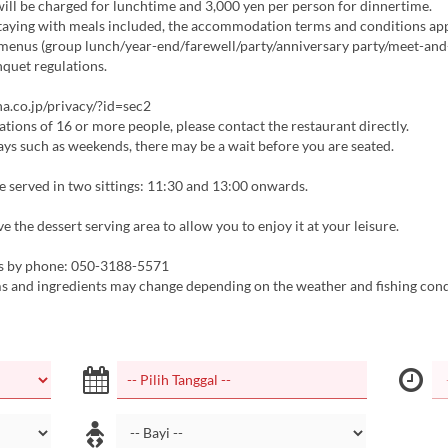
ill be charged for lunchtime and 3,000 yen per person for dinnertime.
staying with meals included, the accommodation terms and conditions app
menus (group lunch/year-end/farewell/party/anniversary party/meet-and
quet regulations.
a.co.jp/privacy/?id=sec2
tions of 16 or more people, please contact the restaurant directly.
ys such as weekends, there may be a wait before you are seated.
e served in two sittings: 11:30 and 13:00 onwards.
the dessert serving area to allow you to enjoy it at your leisure.
es by phone: 050-3188-5571
 and ingredients may change depending on the weather and fishing cond