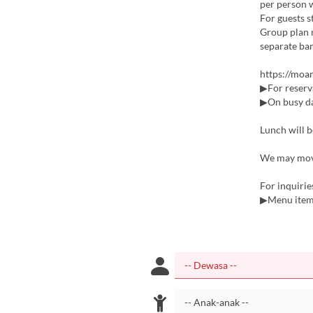
per person w
For guests 
Group plan 
separate ban
https://moan
▶For reserva
▶On busy da
Lunch will b
We may move 
For inquiri
▶Menu items