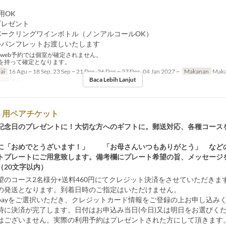
用OK
プレゼント
パークリングワインボトル（ノンアルコールOK）
ルパンフレットお渡しいたします
web予約では個室が確定されません。
を持って確定となります。
ai
16 Agu ~ 18 Sep, 23 Sep ~ 21 Dec, 26 Dec ~ 27 Dec, 04 Jan 2027 ~
Makanan
Maka
Baca Lebih Lanjut
nan
5 ~
ト用ペアチケット
記念日のプレゼントに！大切な方へのギフトに。郵送対応、各種コース
。
に「おめでとうざいます！」 「お母さんいつもありがとう」 など
トプレートにご用意致します。備考欄にプレート希望の旨、メッセージ
（20文字以内）
望のコース2名様分+送料460円にてクレジット決済をさせていただきま
の発送となります。到着日時のご指定はいただけません。
heck payをご選択いただき、クレジットカード情報をご登録の上お申し込み
時に決済が完了します。日付はお申込み当日(今日)又は明日をお選びく
はございません。実際の利用予約はプレゼントされた方にして頂きます