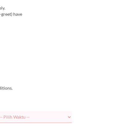
ly.
-greet) have
itions.