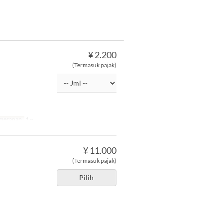
¥ 2.200
(Termasuk pajak)
emesanan
1 ~
¥ 11.000
(Termasuk pajak)
。
Pilih