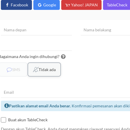
Facebook
Google
Yahoo! JAPAN
TableCheck
Bagaimana Anda ingin dihubungi?
SMS
Tidak ada
Pastikan alamat email Anda benar.
Konfirmasi pemesanan akan dikir
Buat akun TableCheck
Dengan akun TableCheck, Anda dapat mengakses riwayat reservasi Anda