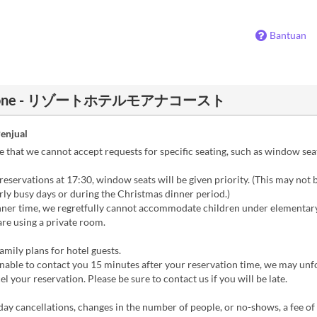
Bantuan
 Fishbone - リゾートホテルモアナコースト
Penjual
 that we cannot accept requests for specific seating, such as window sea
reservations at 17:30, window seats will be given priority. (This may not 
rly busy days or during the Christmas dinner period.)
ner time, we regretfully cannot accommodate children under elementary
are using a private room.
amily plans for hotel guests.
nable to contact you 15 minutes after your reservation time, we may unf
el your reservation. Please be sure to contact us if you will be late.
y cancellations, changes in the number of people, or no-shows, a fee of