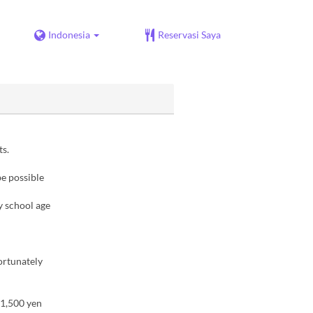
Indonesia
Reservasi Saya
ts.
be possible
 school age
ortunately
 1,500 yen