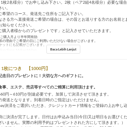
（1枚2名様分）でお申し込み下さい。2枚（ペア2組4名様分）必要な場合
さい。
ご希望のコース、発送先ご住所をご記入下さい。
なさる方へ直接発送ご希望の場合は、その旨とお送りする方のお名前と
お知らせください。
ご購入者様からのプレゼントです」と記入させていただきます。
ご購入月より半年間有効
等の理由でご希望の日にご利用いただけない場合がございます。
ケットにも記載がございます。
Baca Lebih Lanjut
kan Siang, Makan Malam
1枚につき 【1000円】
記念日のプレゼントに！大切な方へのギフトに。
食事、エステ、売店等すべてのご精算に利用頂けます。
460円～610円が別途必要です。加算して決済させて頂きます。
の発送となります。到着日時のご指定はいただけません。
heck pay決済をご選択いただき、クレジットカード情報をご登録の上お申し
時に決済が完了します。日付はお申込み当日(今日)又は明日をお選びく
ざいません。実際の利用予約はプレゼントされた方にして頂きます。）