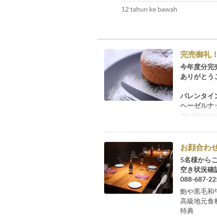
12 tahun ke bawah
完売御礼
今年度分完
ありがとう
バレンタイ
ヘーゼルナ
Berlaku Samp
お顔合わ
5名様から
空き状況確
088-687-22
鮑や黒毛和
高級地元食
特典