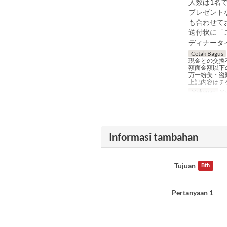
人数は1名
プレゼント
も合わせて
送付状に「
ディナータ
Cetak Bagus
現金との交換
額面金額以下
万一紛失・盗
上記内容はチ
Makanan
Ma
Informasi tambahan
Tujuan
Bth
Pertanyaan 1