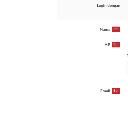
Login dengan
Nama
Bth
HP
Bth
Email
Bth