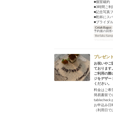
■個室確約
■3時間ご利
■記念写真
■乾杯にス
■ブライダ
Cetak Bagus
予約後の回答
Berlaku Samp
Limit Pemesa
プレゼン
お祝いやご
ております
ご利用の際
ジをデザー
ください。
料金はご希
簡易書留で
tablec
お申込み日
（利用日で