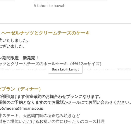
5 tahun ke bawah
！ヘーゼルナッツとクリームチーズのケーキ
売いたしました。
ございました。
ン期間限定 新発売！
ッツとクリームチーズのホールケーキ（4号12㎝サイズ）
Baca Lebih Lanjut
ai
09 Feb 2025 ~ 14 Feb 2025
Makanan
Makan Siang, Teh, Makan Malam
Limit P
せプラン（ディナー）
ご利用頂けます個室確約のお顔合わせプランになります。
認後のご予約となりますのでお電話かメールにてお問い合わせください
55/moana@moana.co.jp
牛ステーキ、天然鳴門鯛の塩釜包み焼きなど
材をご堪能いただけるお祝いの席にぴったりのコース料理