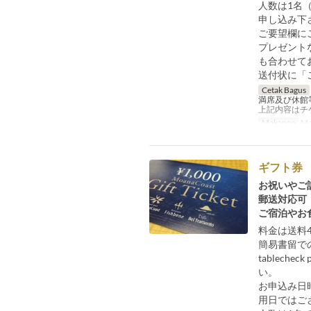
人数は1名
申し込み下
ご要望欄に
プレゼント
も合わせて
送付状に「
Cetak Bagus
満席及び休館
上記内容はチ
Makanan
Ma
ギフト券 
お祝いやご
郵送対応可
ご宿泊やお
料金は送料
簡易書留で
tablec
い。
お申込み日
用日ではご