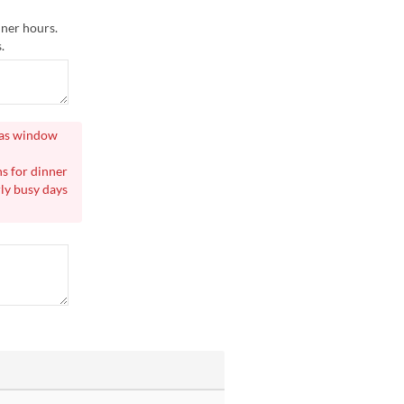
nner hours.
.
h as window
s for dinner
rly busy days