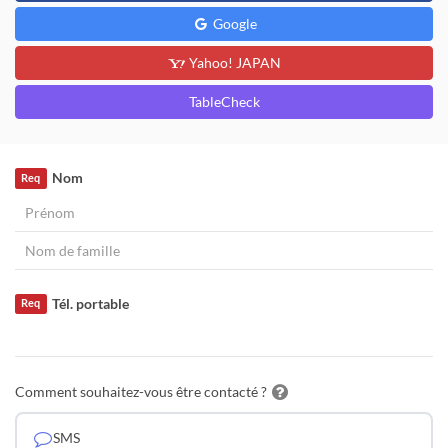
Google
Yahoo! JAPAN
TableCheck
Nom
Req
Tél. portable
Req
Comment souhaitez-vous être contacté ?
SMS