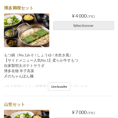
博多満喫セット
¥ 4 000
(TTC)
Sélectionner
もつ鍋（No.1みそ / しょうゆ / 水炊き風）
【サイドメニュー人気No.1】柔らか牛すもつ
自家製明太ポテトサラダ
博多名物 辛子高菜
〆のちゃんぽん麺
※仕入状況により一部変更になる 場合がございます。
Lire la suite
山笠セット
¥ 7 000
(TTC)