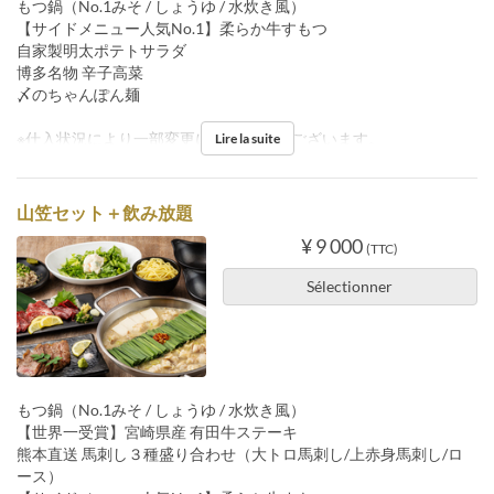
もつ鍋（No.1みそ / しょうゆ / 水炊き風）
【サイドメニュー人気No.1】柔らか牛すもつ
自家製明太ポテトサラダ
博多名物 辛子高菜
〆のちゃんぽん麺
※仕入状況により一部変更になる 場合がございます。
Lire la suite
山笠セット＋飲み放題
¥ 9 000
(TTC)
Sélectionner
もつ鍋（No.1みそ / しょうゆ / 水炊き風）
【世界一受賞】宮崎県産 有田牛ステーキ
熊本直送 馬刺し３種盛り合わせ（大トロ馬刺し/上赤身馬刺し/ロ
ース）