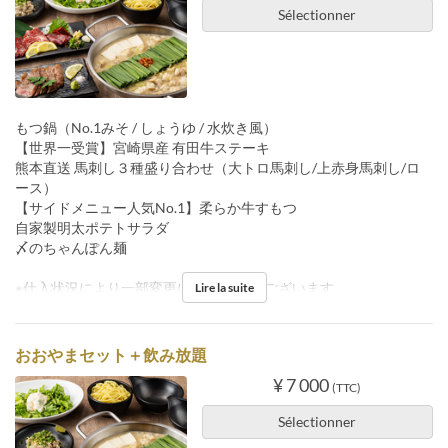
Sélectionner
もつ鍋（No.1みそ / しょうゆ / 水炊き風）
【世界一受賞】宮崎県産 有田牛ステーキ
熊本直送 馬刺し３種盛り合わせ（大トロ馬刺し/上赤身馬刺し/ロ
ース）
【サイドメニュー人気No.1】柔らか牛すもつ
自家製明太ポテトサラダ
〆のちゃんぽん麺
※仕入状況により一部変更になる 場合がございます。
Lire la suite
おおやまセット＋飲み放題
¥ 7 000
(TTC)
Sélectionner