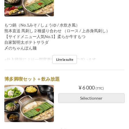
もつ鍋（No.1みそ / しょうゆ / 水炊き風）
熊本直送 馬刺し２種盛り合わせ （ロース / 上赤身馬刺し）
【サイドメニュー人気No.1】柔らか牛すもつ
自家製明太ポテトサラダ
〆のちゃんぽん麺
※仕入状況により一部変更になる 場合がございます。
Lire la suite
博多満喫セット＋飲み放題
¥ 6 000
(TTC)
Sélectionner