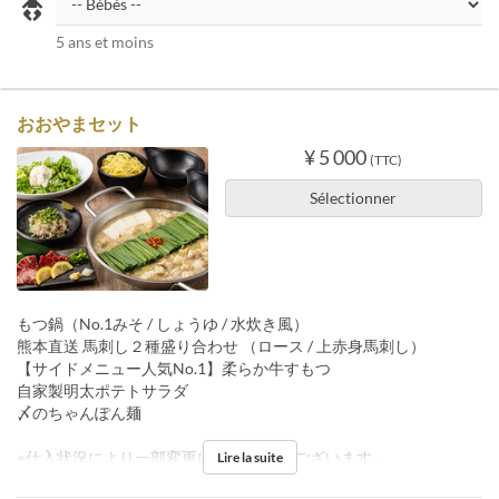
5 ans et moins
おおやまセット
¥ 5 000
(TTC)
Sélectionner
もつ鍋（No.1みそ / しょうゆ / 水炊き風）
熊本直送 馬刺し２種盛り合わせ （ロース / 上赤身馬刺し）
【サイドメニュー人気No.1】柔らか牛すもつ
自家製明太ポテトサラダ
〆のちゃんぽん麺
※仕入状況により一部変更になる 場合がございます。
Lire la suite