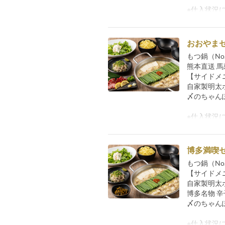
※仕入状況
おおやま
もつ鍋（No.
熊本直送 馬
【サイドメ
自家製明太
〆のちゃん
※仕入状況
博多満喫
もつ鍋（No.
【サイドメ
自家製明太
博多名物 
〆のちゃん
※仕入状況