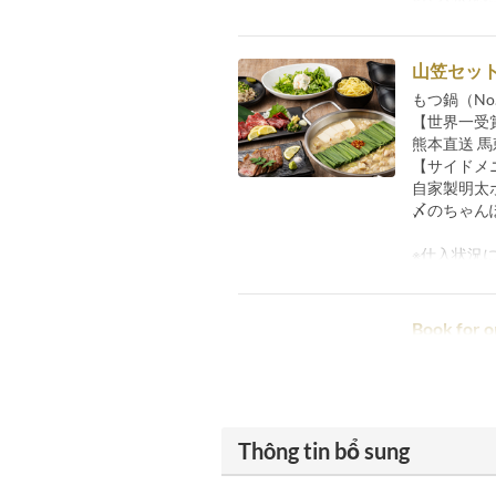
山笠セッ
もつ鍋（No.
【世界一受
熊本直送 
【サイドメ
自家製明太
〆のちゃん
※仕入状況
Book for o
Thông tin bổ sung