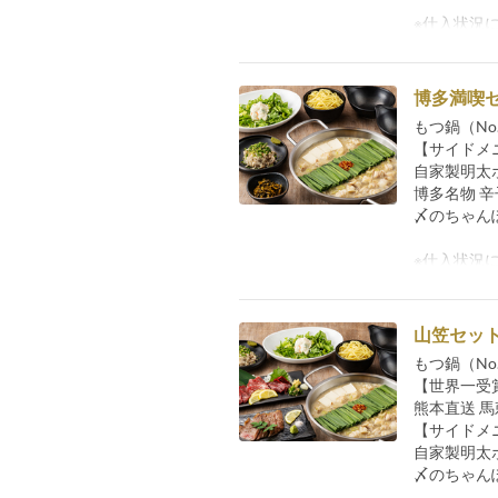
※仕入状況
博多満喫
もつ鍋（No.
【サイドメ
自家製明太
博多名物 
〆のちゃん
※仕入状況
山笠セッ
もつ鍋（No.
【世界一受
熊本直送 
【サイドメ
自家製明太
〆のちゃん