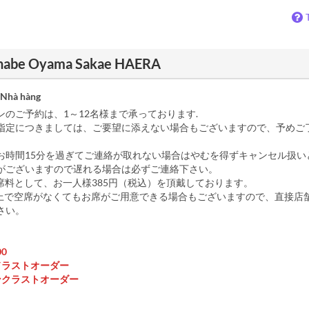
unabe Oyama Sakae HAERA
 Nhà hàng
ンのご予約は、1～12名様まで承っております.
指定につきましては、ご要望に添えない場合もございますので、予めご
お時間15分を過ぎてご連絡が取れない場合はやむを得ずキャンセル扱い
がございますので遅れる場合は必ずご連絡下さい。
お席料として、お一人様385円（税込）を頂戴しております。
予約上で空席がなくてもお席がご用意できる場合もございますので、直接店
さい。
00
ードラストオーダー
リンクラストオーダー