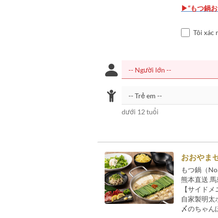
▶“もつ鍋お
Tôi xác 
dưới 12 tuổi
おおやま
もつ鍋（No.
熊本直送 馬
【サイドメ
自家製明太
〆のちゃん