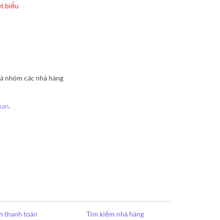
t biểu
à nhóm các nhà hàng
uan
.
h thanh toán
Tìm kiếm nhà hàng