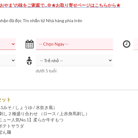
おやま”の味をご家庭で...🍲★お取り寄せページはこちらから★
nhận đã đọc Tin nhắn từ Nhà hàng phía trên
dưới 5 tuổi
セット
1みそ / しょうゆ / 水炊き風）
刺し２種盛り合わせ （ロース / 上赤身馬刺し）
ニュー人気No.1】柔らか牛すもつ
ポテトサラダ
ぽん麺