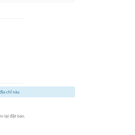
ịa chỉ này.
n lại đặt bàn.