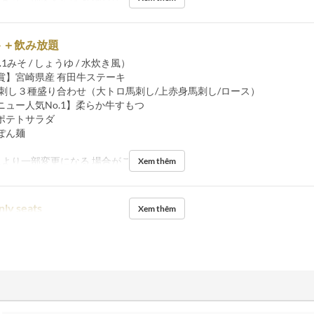
ト＋飲み放題
1みそ / しょうゆ / 水炊き風）
賞】宮崎県産 有田牛ステーキ
馬刺し３種盛り合わせ（大トロ馬刺し/上赤身馬刺し/ロース）
ニュー人気No.1】柔らか牛すもつ
ポテトサラダ
ぽん麺
により一部変更になる 場合がございます。
Xem thêm
nly seats
Xem thêm