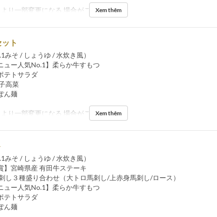
により一部変更になる 場合がございます。
Xem thêm
セット
1みそ / しょうゆ / 水炊き風）
ニュー人気No.1】柔らか牛すもつ
ポテトサラダ
辛子高菜
ぽん麺
により一部変更になる 場合がございます。
Xem thêm
ト
1みそ / しょうゆ / 水炊き風）
賞】宮崎県産 有田牛ステーキ
馬刺し３種盛り合わせ（大トロ馬刺し/上赤身馬刺し/ロース）
ニュー人気No.1】柔らか牛すもつ
ポテトサラダ
ぽん麺