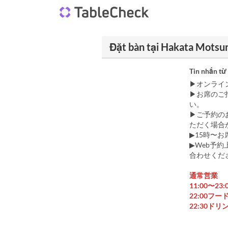
Đặt bàn tại Hakata Mots
Tin nhắn từ
▶オンライ
▶お席のご
い。
▶ご予約の
ただく場合
▶︎15時〜
▶︎Web
合わせくだ
通常営業
11:00〜23:
22:00フ
22:30ド