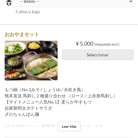
5 años y bajo
おおやまセット
¥ 5.000
(Impuesto incl.)
Seleccionar
もつ鍋（No.1みそ / しょうゆ / 水炊き風）
熊本直送 馬刺し２種盛り合わせ （ロース / 上赤身馬刺し）
【サイドメニュー人気No.1】柔らか牛すもつ
自家製明太ポテトサラダ
〆のちゃんぽん麺
※仕入状況により一部変更になる 場合がございます。
Leer Más