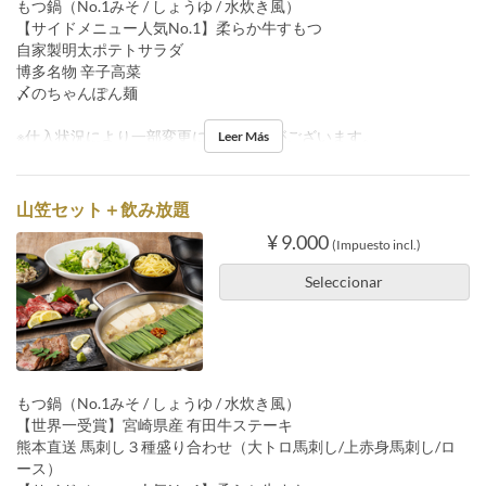
もつ鍋（No.1みそ / しょうゆ / 水炊き風）
【サイドメニュー人気No.1】柔らか牛すもつ
自家製明太ポテトサラダ
博多名物 辛子高菜
〆のちゃんぽん麺
※仕入状況により一部変更になる 場合がございます。
Leer Más
山笠セット＋飲み放題
¥ 9.000
(Impuesto incl.)
Seleccionar
もつ鍋（No.1みそ / しょうゆ / 水炊き風）
【世界一受賞】宮崎県産 有田牛ステーキ
熊本直送 馬刺し３種盛り合わせ（大トロ馬刺し/上赤身馬刺し/ロ
ース）