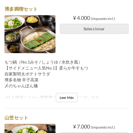
博多満喫セット
¥ 4.000
(Impuesto incl.)
Seleccionar
もつ鍋（No.1みそ / しょうゆ / 水炊き風）
【サイドメニュー人気No.1】柔らか牛すもつ
自家製明太ポテトサラダ
博多名物 辛子高菜
〆のちゃんぽん麺
※仕入状況により一部変更になる 場合がございます。
Leer Más
山笠セット
¥ 7.000
(Impuesto incl.)