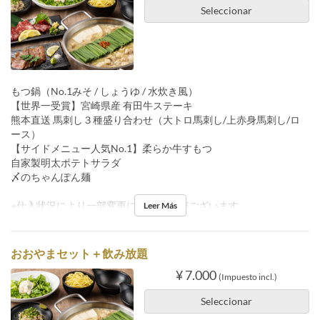
Seleccionar
もつ鍋（No.1みそ / しょうゆ / 水炊き風）
【世界一受賞】宮崎県産 有田牛ステーキ
熊本直送 馬刺し３種盛り合わせ（大トロ馬刺し/上赤身馬刺し/ロ
ース）
【サイドメニュー人気No.1】柔らか牛すもつ
自家製明太ポテトサラダ
〆のちゃんぽん麺
※仕入状況により一部変更になる 場合がございます。
Leer Más
おおやまセット＋飲み放題
¥ 7.000
(Impuesto incl.)
Seleccionar