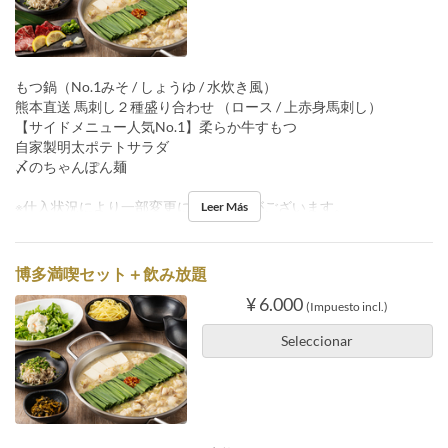
もつ鍋（No.1みそ / しょうゆ / 水炊き風）
熊本直送 馬刺し２種盛り合わせ （ロース / 上赤身馬刺し）
【サイドメニュー人気No.1】柔らか牛すもつ
自家製明太ポテトサラダ
〆のちゃんぽん麺
※仕入状況により一部変更になる 場合がございます。
Leer Más
博多満喫セット＋飲み放題
¥ 6.000
(Impuesto incl.)
Seleccionar