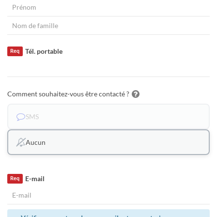
Tél. portable
Req
Comment souhaitez-vous être contacté ?
SMS
Aucun
E-mail
Req