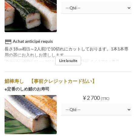
Achat anticipé requis
長さ18㎝程(1～2人前)で10切れにカットしております。1本1本専
用の器にお入れしお渡しします。
Lire la suite
Dates de validité
01 avr. 2024 ~
Catégorie de Siège
テイクアウト商品
鯖棒寿し 【事前クレジットカード払い】
※定番のしめ鯖のお寿司
¥ 2 700
(TTC)