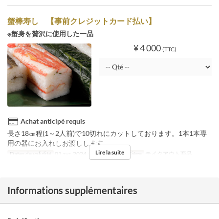
蟹棒寿し 【事前クレジットカード払い】
※蟹身を贅沢に使用した一品
¥ 4 000
(TTC)
Achat anticipé requis
長さ18㎝程(1～2人前)で10切れにカットしております。1本1本専
用の器にお入れしお渡しします。
Lire la suite
Dates de validité
01 avr. 2024 ~
Catégorie de Siège
テイクアウト商品
Informations supplémentaires