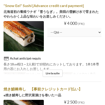
"Snow Eel" Sushi [Advance credit card payment]
北海道初の養殖ウナギ「雪うなぎ」。美唄の雪解け水で育まれた
やわらかく上品な味わいをお楽しみください。
¥ 4 000
(TTC)
Achat anticipé requis
長さ18㎝程(1～2人前)で10切れにカットしております。1本1本専
用の器にお入れしお渡しします。
Lire la suite
Dates de validité
01 juil. ~ 31 août.
Catégorie de Siège
テイクアウト商品
焼き鯖棒寿し 【事前クレジットカード払い】
※焼き鯖寿しに野沢菜漬けを巻いた一品
¥ 2 500
(TTC)