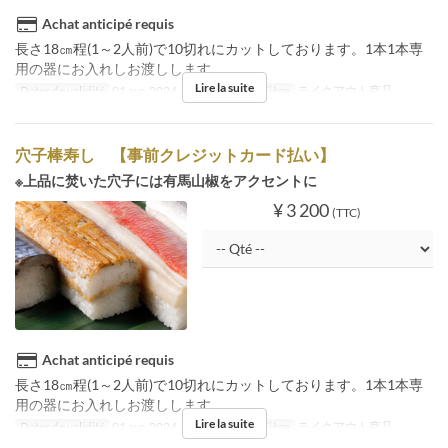
Achat anticipé requis
長さ18㎝程(1～2人前)で10切れにカットしております。1本1本専
用の器にお入れしお渡しします。
Lire la suite
Dates de validité
01 avr. 2024 ~
Catégorie de Siège
テイクアウト商品
穴子棒寿し 【事前クレジットカード払い】
※上品に焚いた穴子には有馬山椒をアクセントに
¥ 3 200
(TTC)
Achat anticipé requis
長さ18㎝程(1～2人前)で10切れにカットしております。1本1本専
用の器にお入れしお渡しします。
Lire la suite
Dates de validité
01 avr. 2024 ~
Catégorie de Siège
テイクアウト商品