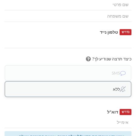
טלפון נייד
נדרש
כיצד תרצה שנודיע לך?
SMS
ללא
דוא"ל
נדרש