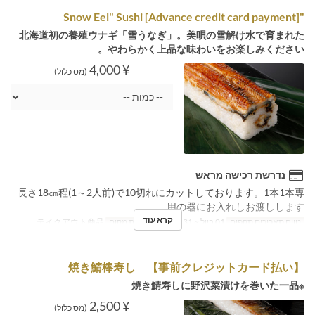
"Snow Eel" Sushi [Advance credit card payment]
北海道初の養殖ウナギ「雪うなぎ」。美唄の雪解け水で育まれた
やわらかく上品な味わいをお楽しみください。
¥ 4,000
(מס כלול)
נדרשת רכישה מראש
長さ18㎝程(1～2人前)で10切れにカットしております。1本1本専
用の器にお入れしお渡しします。
קרא עוד
טווח תאריכים תקפים
01 ביול ~ 31 באוג
קטגוריית מקום
テイクアウト商品
焼き鯖棒寿し 【事前クレジットカード払い】
※焼き鯖寿しに野沢菜漬けを巻いた一品
¥ 2,500
(מס כלול)