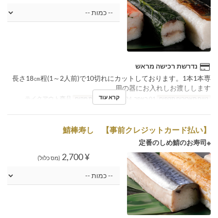
נדרשת רכישה מראש
長さ18㎝程(1～2人前)で10切れにカットしております。1本1本専
用の器にお入れしお渡しします。
קרא עוד
טווח תאריכים תקפים
01 באפר, 2024 ~
קטגוריית מקום
テイクアウト商品
鯖棒寿し 【事前クレジットカード払い】
※定番のしめ鯖のお寿司
¥ 2,700
(מס כלול)