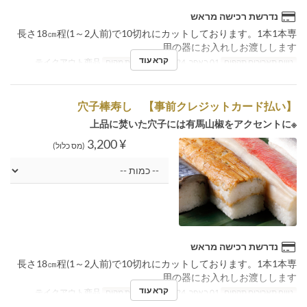
נדרשת רכישה מראש
長さ18㎝程(1～2人前)で10切れにカットしております。1本1本専
用の器にお入れしお渡しします。
קרא עוד
טווח תאריכים תקפים
01 באפר, 2024 ~
קטגוריית מקום
テイクアウト商品
穴子棒寿し 【事前クレジットカード払い】
※上品に焚いた穴子には有馬山椒をアクセントに
¥ 3,200
(מס כלול)
נדרשת רכישה מראש
長さ18㎝程(1～2人前)で10切れにカットしております。1本1本専
用の器にお入れしお渡しします。
קרא עוד
טווח תאריכים תקפים
01 באפר, 2024 ~
קטגוריית מקום
テイクアウト商品