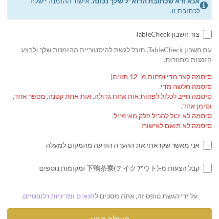
אנא ודא שכתובת הדוא"ל שלך נכונה.
אישור ההזמנה יישלח
לכתובת זו.
צור חשבון TableCheck
עם חשבון TableCheck, תוכל לגשת להיסטוריית ההזמנות שלך ולבצע
הזמנות מחוזרות.
סיסמה קצר מדי (פחות מ- 12 תווים)
סיסמה חלשה מדי.
סיסמה חייב לכלול לפחות אות אחת גדולה, אות אחת קטנה, מספר אחד,
וסימן אחד.
סיסמה לא יכול להכיל חלק מאימייל.
סיסמה לא תואם לאישורו
אני מאשר שקראתי את ההערה הודעה מהמקום למעלה
קבל הצעות מ-下鴨茶寮(テイクアウト) ומקומות נוספים
על ידי הגשת טופס זה, אתה מסכים ל
תנאים ומדיניות רלוונטיים
.