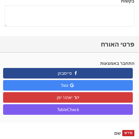
בקשות
פרטי האורח
התחבר באמצעות
פייסבוק
גוגל
יאהו! יפן
TableCheck
שם
נדרש