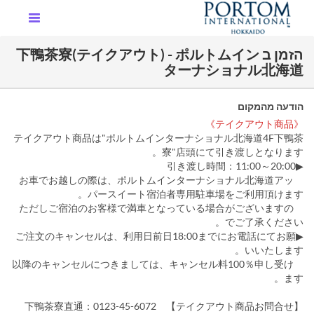
הזמן ב 下鴨茶寮(テイクアウト) - ポルトムイン
ターナショナル北海道
הודעה מהמקום
《テイクアウト商品》
テイクアウト商品は"ポルトムインターナショナル北海道4F下鴨茶
寮"店頭にて引き渡しとなります。
▶引き渡し時間：11:00～20:00
お車でお越しの際は、ポルトムインターナショナル北海道アッ
パースイート宿泊者専用駐車場をご利用頂けます。
ただしご宿泊のお客様で満車となっている場合がございますの
でご了承ください。
▶ご注文のキャンセルは、利用日前日18:00までにお電話にてお願
いいたします。
以降のキャンセルにつきましては、キャンセル料100％申し受け
ます。
【テイクアウト商品お問合せ】 下鴨茶寮直通：0123-45-6072