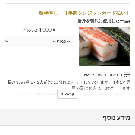
蟹棒寿し 【事前クレジットカード払い】
※蟹身を贅沢に使用した一品
¥ 4,000
(מס כלול)
נדרשת רכישה מראש
長さ18㎝程(1～2人前)で10切れにカットしております。1本1本専
用の器にお入れしお渡しします。
קרא עוד
טווח תאריכים תקפים
01 באפר, 2024 ~
קטגוריית מקום
テイクアウト商品
מידע נוסף