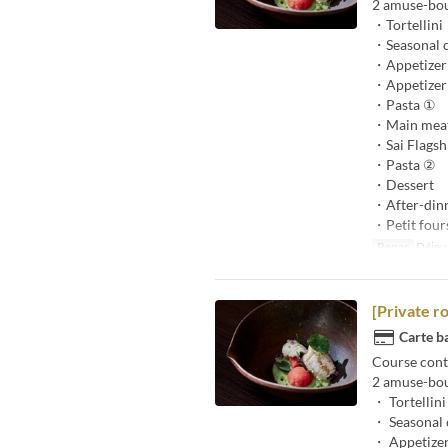
2 amuse-bo
・Tortellini
・Seasonal ch
・Appetizer
・Appetizer
・Pasta ①
・Main meat
・Sai Flagshi
・Pasta ②
・Dessert
・After-dinn
・Petit four
Repas
Déjeun
[Private r
Carte ba
Course cont
2 amuse-bo
・ Tortellini
・ Seasonal c
・ Appetize