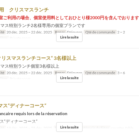
様用 クリスマスランチ
個室ご利用の場合、個室使用料としておひとり様2000円を含んでおりま
リスマス特別ランチ2名様専用の個室プランです
ité
20 déc. 2025 ~ 22 déc. 2025
Repas
Déjeuner
Qté de commande
2 ~ 2
Lire la suite
Siège
Private room
リスマスランチコース“ 3名様以上
リスマス特別ランチ個室3名様以上
ité
20 déc. 2025 ~ 22 déc. 2025
Repas
Déjeuner
Qté de commande
3 ~ 6
Lire la suite
Siège
Private room
スマス“ディナーコース“
ncaire requis lors de la réservation
マス“ディナーコース“
Lire la suite
ité
19 déc. 2025 ~ 25 déc. 2025
Repas
Dîner
Catégorie de Siège
counter, table