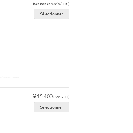
(Sce non compris / TTC)
Sélectionner
Private room
¥ 15 400
(Sce & HT)
Sélectionner
e