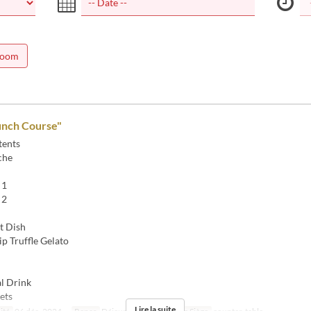
room
unch Course"
tents
che
 1
 2
 Dish
p Truffle Gelato
l Drink
ets
Lire la suite