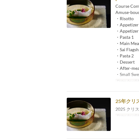
Course Con
Amuse-bou
・Risotto
・Appetizer
・Appetizer
・Pasta 1
・Main Meat
・Sai Flagshi
・Pasta 2
・Dessert
・After-mea
・Small Swe
Dates de valid
25年クリス
2025 ク
Dates de valid