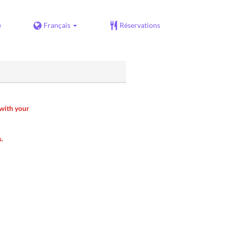
e
Français
Réservations
 with your
s.