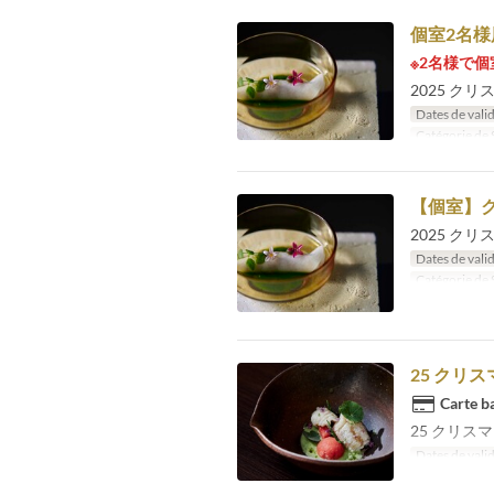
個室2名
※2名様で
2025 ク
Dates de valid
Catégorie de 
【個室】ク
2025 ク
Dates de valid
Catégorie de 
25 クリ
Carte ba
25 クリス
Dates de valid