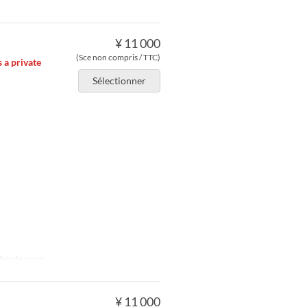
¥ 11 000
(Sce non compris / TTC)
 a private
Sélectionner
Private room
¥ 11 000