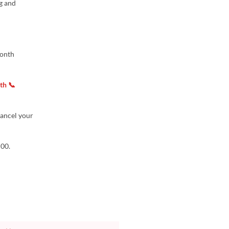
g and
month
th 📞
cancel your
:00.