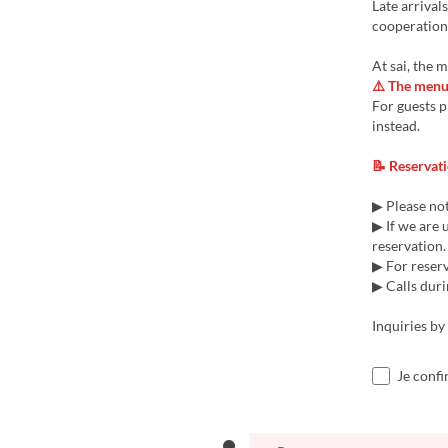
Late arrival
cooperation
At sai, the
⚠️ The menu 
For guests 
instead.
📝 Reservati
▶ Please no
▶ If we are 
reservation.
▶ For reserv
▶ Calls dur
Inquiries b
Je confi