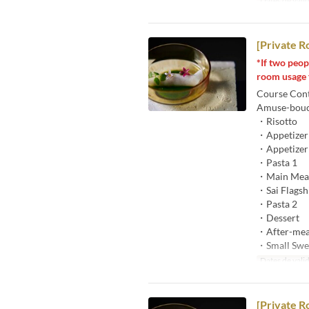
Dates de valid
[Private R
*If two peop
room usage 
Course Con
Amuse-bou
・Risotto
・Appetizer
・Appetizer
・Pasta 1
・Main Meat
・Sai Flagshi
・Pasta 2
・Dessert
・After-mea
・Small Swe
Dates de valid
[Private R