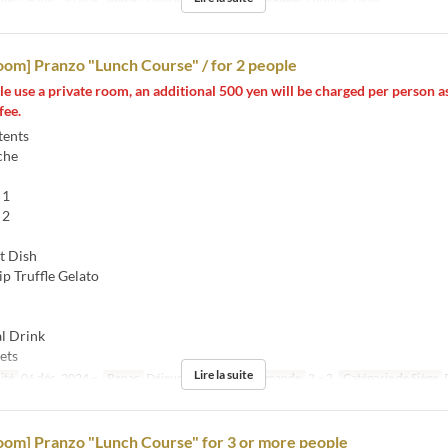
ité
06 déc. 2024 ~
Repas
Déjeuner
Catégorie de Siège
counter, table
oom] Pranzo "Lunch Course" / for 2 people
le use a private room, an additional 500 yen will be charged per person as
fee.
tents
che
 1
 2
 Dish
p Truffle Gelato
l Drink
ets
Lire la suite
ité
06 déc. 2024 ~
Repas
Déjeuner
Qté de commande
2 ~ 2
Catégorie de Siège
oom] Pranzo "Lunch Course" for 3 or more people