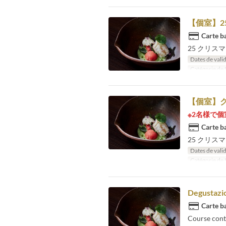
【個室】2
Carte ba
25 クリス
Dates de valid
Catégorie de 
【個室】ク
※2名様で
Carte ba
25 クリス
Dates de valid
Catégorie de 
Degustazio
Carte ba
Course cont