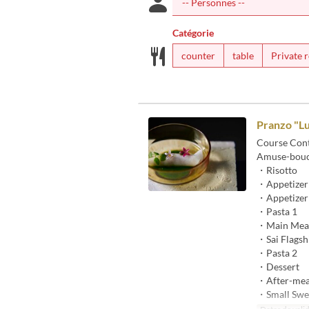
Catégorie
counter
table
Private 
Pranzo "L
Course Con
Amuse-bou
・Risotto
・Appetizer
・Appetizer
・Pasta 1
・Main Meat
・Sai Flagshi
・Pasta 2
・Dessert
・After-mea
・Small Swe