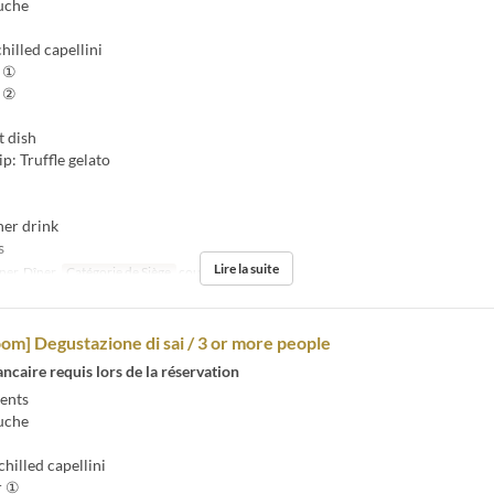
uche
illed capellini
 ①
 ②
 dish
p: Truffle gelato
er drink
s
Lire la suite
er, Dîner
Catégorie de Siège
counter, table
oom] Degustazione di sai / 3 or more people
ncaire requis lors de la réservation
ents
uche
hilled capellini
r ①