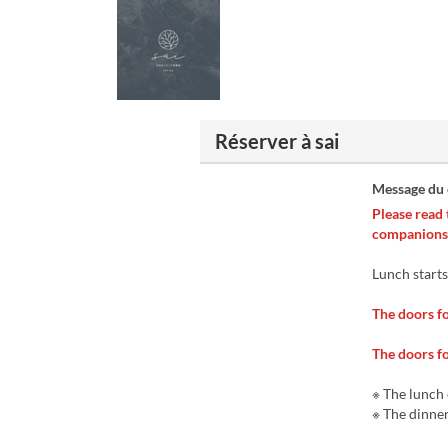
Réserver à sai
Message du
Please read 
companions 
Lunch starts
The doors fo
The doors fo
※ The lunch 
※ The dinner