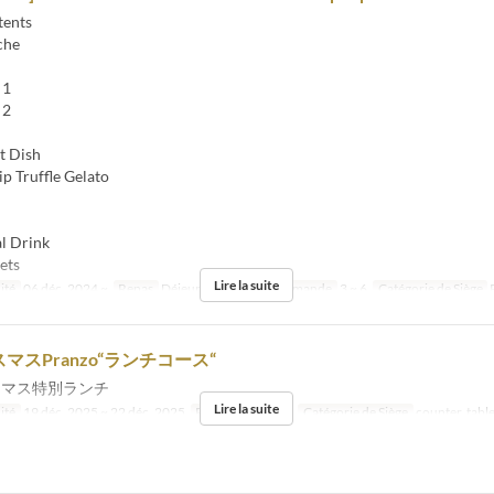
tents
che
 1
 2
 Dish
p Truffle Gelato
l Drink
ets
Lire la suite
ité
06 déc. 2024 ~
Repas
Déjeuner
Qté de commande
3 ~ 6
Catégorie de Siège
マスPranzo“ランチコース“
リスマス特別ランチ
Lire la suite
ité
19 déc. 2025 ~ 22 déc. 2025
Repas
Déjeuner
Catégorie de Siège
counter, tabl