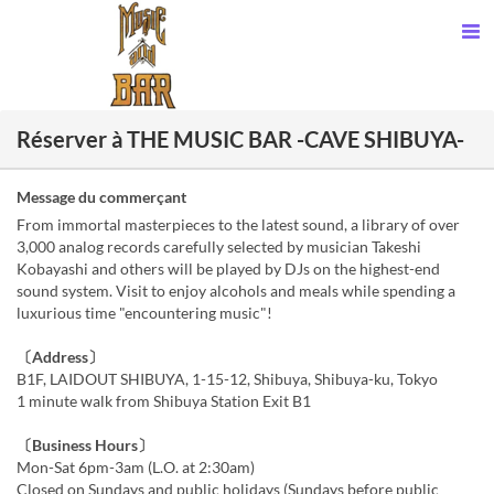
Réserver à THE MUSIC BAR -CAVE SHIBUYA-
Message du commerçant
From immortal masterpieces to the latest sound, a library of over
3,000 analog records carefully selected by musician Takeshi
Kobayashi and others will be played by DJs on the highest-end
sound system. Visit to enjoy alcohols and meals while spending a
luxurious time "encountering music"!
〔Address〕
B1F, LAIDOUT SHIBUYA, 1-15-12, Shibuya, Shibuya-ku, Tokyo
1 minute walk from Shibuya Station Exit B1
〔Business Hours〕
Mon-Sat 6pm-3am (L.O. at 2:30am)
Closed on Sundays and public holidays (Sundays before public