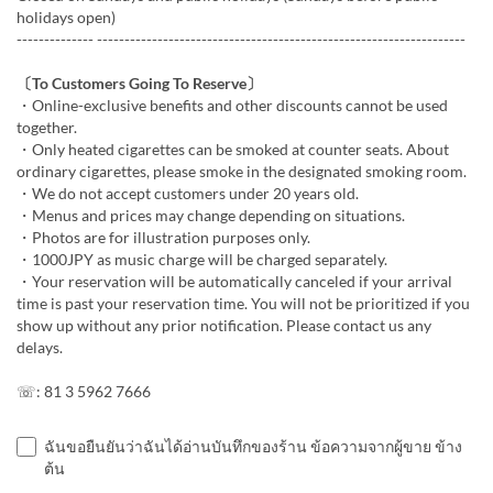
holidays open)
-------------- -------------------------------------------------------------------
〔To Customers Going To Reserve〕
・Online-exclusive benefits and other discounts cannot be used
together.
・Only heated cigarettes can be smoked at counter seats. About
ordinary cigarettes, please smoke in the designated smoking room.
・We do not accept customers under 20 years old.
・Menus and prices may change depending on situations.
・Photos are for illustration purposes only.
・1000JPY as music charge will be charged separately.
・Your reservation will be automatically canceled if your arrival
time is past your reservation time. You will not be prioritized if you
show up without any prior notification. Please contact us any
delays.
☏: 81 3 5962 7666
ฉันขอยืนยันว่าฉันได้อ่านบันทึกของร้าน ข้อความจากผู้ขาย ข้าง
ต้น