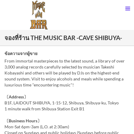
จองที่ร้าน THE MUSIC BAR -CAVE SHIBUYA-
ข้อความจากผู้ขาย
From immortal masterpieces to the latest sound, a library of over
3,000 analog records carefully selected by musician Takeshi
Kobayashi and others will be played by DJs on the highest-end
sound system. Visit to enjoy alcohols and meals while spending a
luxurious time "encountering music"!
〔Address〕
B1F, LAIDOUT SHIBUYA, 1-15-12, Shibuya, Shibuya-ku, Tokyo
1 minute walk from Shibuya Station Exit B1
〔Business Hours〕
Mon-Sat 6pm-3am (L.O. at 2:30am)
Closed on Sundays and public holidays (Sundays before public