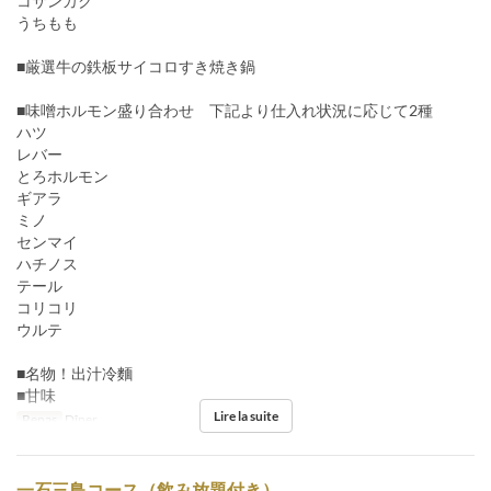
コサンカク
うちもも
■厳選牛の鉄板サイコロすき焼き鍋
■味噌ホルモン盛り合わせ 下記より仕入れ状況に応じて2種
ハツ
レバー
とろホルモン
ギアラ
ミノ
センマイ
ハチノス
テール
コリコリ
ウルテ
■名物！出汁冷麵
■甘味
Lire la suite
Repas
Dîner
一石三鳥コース（飲み放題付き）