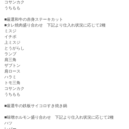
コサンカク
うちもも
■厳選和牛の赤身ステーキカット
■タレ焼肉盛り合わせ 下記より仕入れ状況に応じて2種
ミスジ
イチボ
上ミスジ
とうがらし
ランプ
肩三角
ザブトン
肩ロース
ハラミ
トモ三角
コサンカク
うちもも
■厳選牛の鉄板サイコロすき焼き鍋
■味噌ホルモン盛り合わせ 下記より仕入れ状況に応じて2種
ハツ
レバー