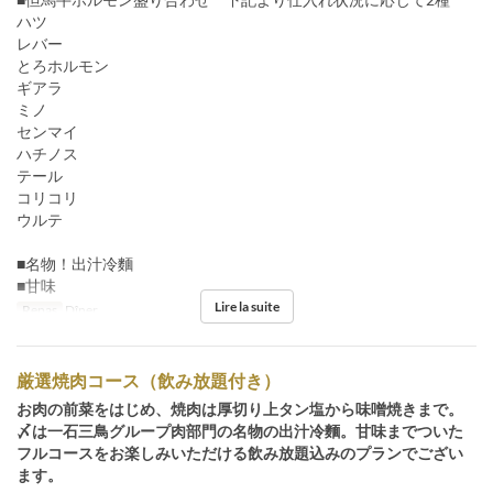
ハツ
レバー
とろホルモン
ギアラ
ミノ
センマイ
ハチノス
テール
コリコリ
ウルテ
■名物！出汁冷麵
■甘味
Lire la suite
Repas
Dîner
厳選焼肉コース（飲み放題付き）
お肉の前菜をはじめ、焼肉は厚切り上タン塩から味噌焼きまで。
〆は一石三鳥グループ肉部門の名物の出汁冷麵。甘味までついた
フルコースをお楽しみいただける飲み放題込みのプランでござい
ます。