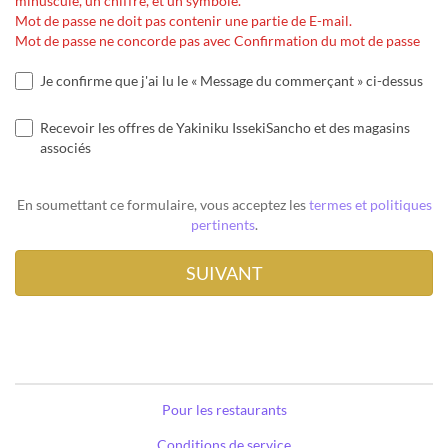
minuscule, un chiffre, et un symbole.
Mot de passe ne doit pas contenir une partie de E-mail.
Mot de passe ne concorde pas avec Confirmation du mot de passe
Je confirme que j'ai lu le « Message du commerçant » ci-dessus
Recevoir les offres de Yakiniku IssekiSancho et des magasins
associés
En soumettant ce formulaire, vous acceptez les
termes et politiques
pertinents
.
Pour les restaurants
Conditions de service