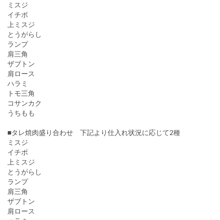
ミスジ
イチボ
上ミスジ
とうがらし
ランプ
肩三角
ザブトン
肩ロース
ハラミ
トモ三角
コサンカク
うちもも
■タレ焼肉盛り合わせ 下記より仕入れ状況に応じて2種
ミスジ
イチボ
上ミスジ
とうがらし
ランプ
肩三角
ザブトン
肩ロース