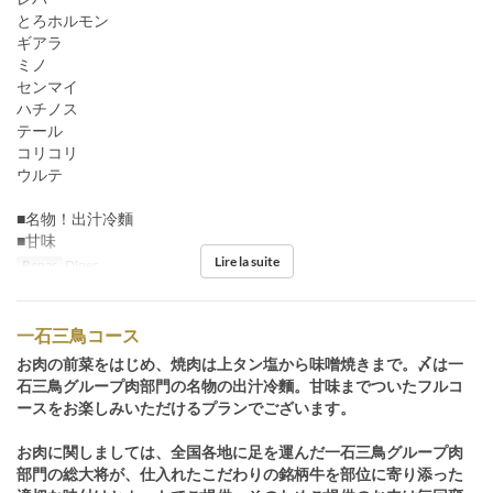
とろホルモン
ギアラ
ミノ
センマイ
ハチノス
テール
コリコリ
ウルテ
■名物！出汁冷麵
■甘味
Lire la suite
Repas
Dîner
一石三鳥コース
お肉の前菜をはじめ、焼肉は上タン塩から味噌焼きまで。〆は一
石三鳥グループ肉部門の名物の出汁冷麵。甘味までついたフルコ
ースをお楽しみいただけるプランでございます。
お肉に関しましては、全国各地に足を運んだ一石三鳥グループ肉
部門の総大将が、仕入れたこだわりの銘柄牛を部位に寄り添った