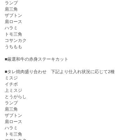
ランプ
肩三角
ザブトン
肩ロース
ハラミ
トモ三角
コサンカク
うちもも
■厳選和牛の赤身ステーキカット
■タレ焼肉盛り合わせ 下記より仕入れ状況に応じて2種
ミスジ
イチボ
上ミスジ
とうがらし
ランプ
肩三角
ザブトン
肩ロース
ハラミ
トモ三角