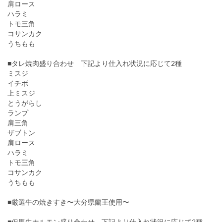
肩ロース
ハラミ
トモ三角
コサンカク
うちもも
■タレ焼肉盛り合わせ 下記より仕入れ状況に応じて2種
ミスジ
イチボ
上ミスジ
とうがらし
ランプ
肩三角
ザブトン
肩ロース
ハラミ
トモ三角
コサンカク
うちもも
■厳選牛の焼きすき〜大分県蘭王使用〜
■但馬牛ホルモン盛り合わせ 下記より仕入れ状況に応じて2種