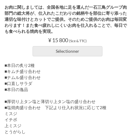
お肉に関しましては、全国各地に足を運んだ一石三鳥グループ肉
部門の総大将が、仕入れたこだわりの銘柄牛を部位に寄り添った
適切な味付けとカットでご提供。そのためご提供のお肉は毎回変
わります！また食べ疲れしにくいお肉を仕入れることで、毎日で
も食べられる焼肉を実現。
¥ 15 800
(Sce & TTC)
Sélectionner
■本日の炙り2種
■キムチ盛り合わせ
■ナムル盛り合わせ
■口直しサラダ
■本日の逸品
■厚切り上タン塩と薄切り上タン塩の盛り合わせ
■塩焼肉盛り合わせ 下記より仕入れ状況に応じて2種
ミスジ
イチボ
上ミスジ
とうがらし