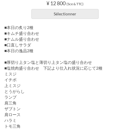
¥ 12 800
(Sce & TTC)
Sélectionner
■本日の炙り2種
■キムチ盛り合わせ
■ナムル盛り合わせ
■口直しサラダ
■本日の逸品2種
■厚切り上タン塩と薄切り上タン塩の盛り合わせ
■塩焼肉盛り合わせ 下記より仕入れ状況に応じて2種
ミスジ
イチボ
上ミスジ
とうがらし
ランプ
肩三角
ザブトン
肩ロース
ハラミ
トモ三角