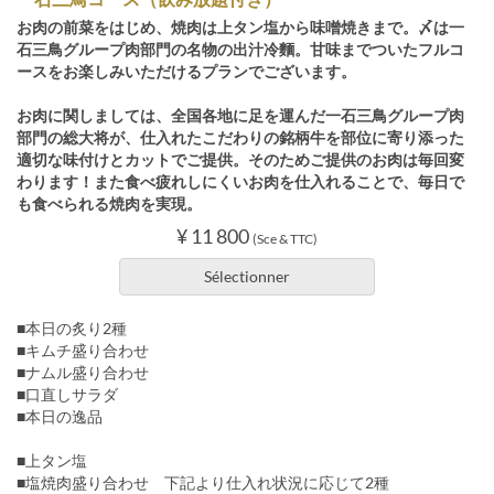
お肉の前菜をはじめ、焼肉は上タン塩から味噌焼きまで。〆は一
石三鳥グループ肉部門の名物の出汁冷麵。甘味までついたフルコ
ースをお楽しみいただけるプランでございます。
お肉に関しましては、全国各地に足を運んだ一石三鳥グループ肉
部門の総大将が、仕入れたこだわりの銘柄牛を部位に寄り添った
適切な味付けとカットでご提供。そのためご提供のお肉は毎回変
わります！また食べ疲れしにくいお肉を仕入れることで、毎日で
も食べられる焼肉を実現。
¥ 11 800
(Sce & TTC)
Sélectionner
■本日の炙り2種
■キムチ盛り合わせ
■ナムル盛り合わせ
■口直しサラダ
■本日の逸品
■上タン塩
■塩焼肉盛り合わせ 下記より仕入れ状況に応じて2種