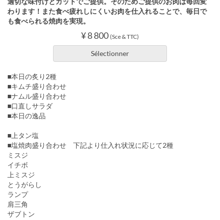
適切な味付けとカットでご提供。そのためご提供のお肉は毎回変
わります！また食べ疲れしにくいお肉を仕入れることで、毎日で
も食べられる焼肉を実現。
¥ 8 800
(Sce & TTC)
Sélectionner
■本日の炙り2種
■キムチ盛り合わせ
■ナムル盛り合わせ
■口直しサラダ
■本日の逸品
■上タン塩
■塩焼肉盛り合わせ 下記より仕入れ状況に応じて2種
ミスジ
イチボ
上ミスジ
とうがらし
ランプ
肩三角
ザブトン