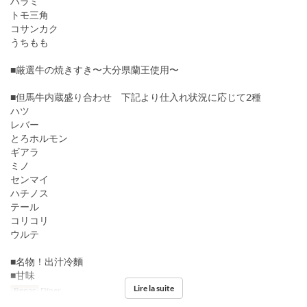
ハラミ
トモ三角
コサンカク
うちもも
■厳選牛の焼きすき〜大分県蘭王使用〜
■但馬牛内蔵盛り合わせ 下記より仕入れ状況に応じて2種
ハツ
レバー
とろホルモン
ギアラ
ミノ
センマイ
ハチノス
テール
コリコリ
ウルテ
■名物！出汁冷麵
■甘味
Lire la suite
Repas
Dîner