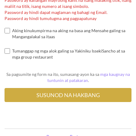
Password ay kailangan mayroong kahit na isang malaking titik, isang
maliit na titik, isang numero at isang simbolo.
Password ay hindi dapat maglaman ng bahagi ng Email.
Password ay hindi tumutugma ang pagpapatunay
Aking kinukumpirma na aking na basa ang Mensahe galing sa
Mangangalakal sa itaas
Tumanggap ng mga alok galing sa Yakiniku IssekiSancho at sa
mga group restaurant
Sa pagsumite ng form na ito, sumasang-ayon ka sa
mga kaugnay na
tuntunin at patakaran
.