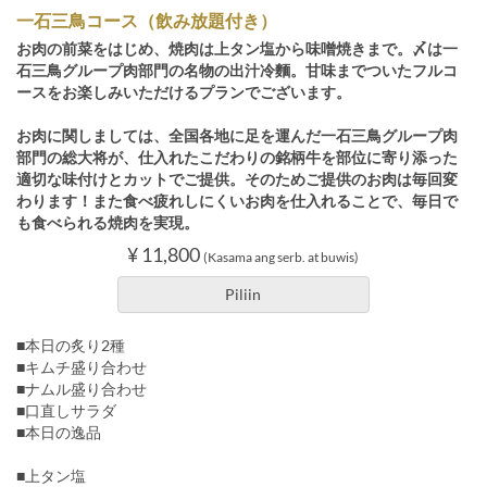
一石三鳥コース（飲み放題付き）
お肉の前菜をはじめ、焼肉は上タン塩から味噌焼きまで。〆は一
石三鳥グループ肉部門の名物の出汁冷麵。甘味までついたフルコ
ースをお楽しみいただけるプランでございます。
お肉に関しましては、全国各地に足を運んだ一石三鳥グループ肉
部門の総大将が、仕入れたこだわりの銘柄牛を部位に寄り添った
適切な味付けとカットでご提供。そのためご提供のお肉は毎回変
わります！また食べ疲れしにくいお肉を仕入れることで、毎日で
も食べられる焼肉を実現。
¥ 11,800
(Kasama ang serb. at buwis)
Piliin
■本日の炙り2種
■キムチ盛り合わせ
■ナムル盛り合わせ
■口直しサラダ
■本日の逸品
■上タン塩