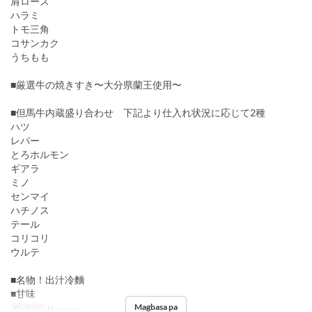
肩ロース
ハラミ
トモ三角
コサンカク
うちもも
■厳選牛の焼きすき〜大分県蘭王使用〜
■但馬牛内蔵盛り合わせ 下記より仕入れ状況に応じて2種
ハツ
レバー
とろホルモン
ギアラ
ミノ
センマイ
ハチノス
テール
コリコリ
ウルテ
■名物！出汁冷麵
■甘味
Magbasa pa
Pagkain
Hapunan