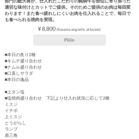
部門の総大将が、仕入れたこだわりの銘柄牛を部位に寄り添った
適切な味付けとカットでご提供。そのためご提供のお肉は毎回変
わります！また食べ疲れしにくいお肉を仕入れることで、毎日で
も食べられる焼肉を実現。
¥ 8,800
(Kasama ang serb. at buwis)
Piliin
■本日の炙り2種
■キムチ盛り合わせ
■ナムル盛り合わせ
■口直しサラダ
■本日の逸品
■上タン塩
■塩焼肉盛り合わせ 下記より仕入れ状況に応じて2種
ミスジ
イチボ
上ミスジ
とうがらし
ランプ
肩三角