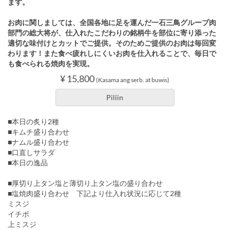
ます。
お肉に関しましては、全国各地に足を運んだ一石三鳥グループ肉
部門の総大将が、仕入れたこだわりの銘柄牛を部位に寄り添った
適切な味付けとカットでご提供。そのためご提供のお肉は毎回変
わります！また食べ疲れしにくいお肉を仕入れることで、毎日で
も食べられる焼肉を実現。
¥ 15,800
(Kasama ang serb. at buwis)
Piliin
■本日の炙り2種
■キムチ盛り合わせ
■ナムル盛り合わせ
■口直しサラダ
■本日の逸品
■厚切り上タン塩と薄切り上タン塩の盛り合わせ
■塩焼肉盛り合わせ 下記より仕入れ状況に応じて2種
ミスジ
イチボ
上ミスジ