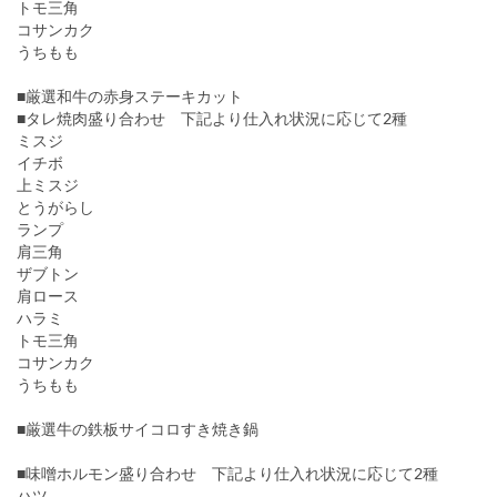
トモ三角
コサンカク
うちもも
■厳選和牛の赤身ステーキカット
■タレ焼肉盛り合わせ 下記より仕入れ状況に応じて2種
ミスジ
イチボ
上ミスジ
とうがらし
ランプ
肩三角
ザブトン
肩ロース
ハラミ
トモ三角
コサンカク
うちもも
■厳選牛の鉄板サイコロすき焼き鍋
■味噌ホルモン盛り合わせ 下記より仕入れ状況に応じて2種
ハツ