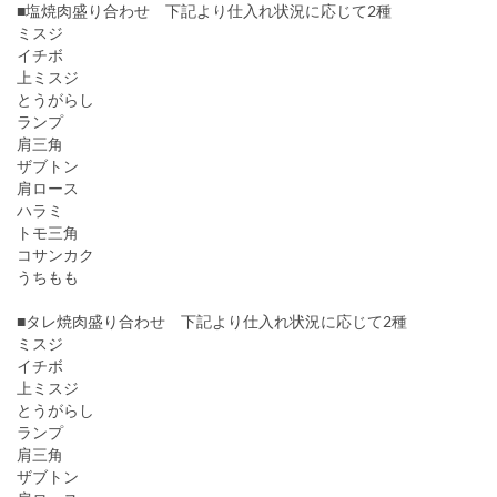
■塩焼肉盛り合わせ 下記より仕入れ状況に応じて2種
ミスジ
イチボ
上ミスジ
とうがらし
ランプ
肩三角
ザブトン
肩ロース
ハラミ
トモ三角
コサンカク
うちもも
■タレ焼肉盛り合わせ 下記より仕入れ状況に応じて2種
ミスジ
イチボ
上ミスジ
とうがらし
ランプ
肩三角
ザブトン