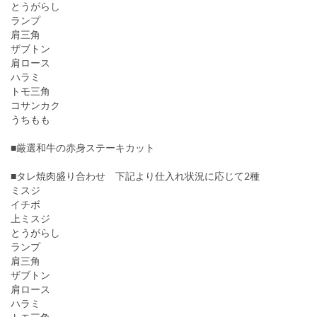
とうがらし
ランプ
肩三角
ザブトン
肩ロース
ハラミ
トモ三角
コサンカク
うちもも
■厳選和牛の赤身ステーキカット
■タレ焼肉盛り合わせ 下記より仕入れ状況に応じて2種
ミスジ
イチボ
上ミスジ
とうがらし
ランプ
肩三角
ザブトン
肩ロース
ハラミ