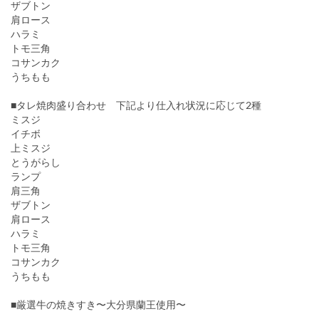
ザブトン
肩ロース
ハラミ
トモ三角
コサンカク
うちもも
■タレ焼肉盛り合わせ 下記より仕入れ状況に応じて2種
ミスジ
イチボ
上ミスジ
とうがらし
ランプ
肩三角
ザブトン
肩ロース
ハラミ
トモ三角
コサンカク
うちもも
■厳選牛の焼きすき〜大分県蘭王使用〜