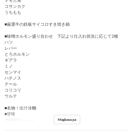
トモ三角
コサンカク
うちもも
■厳選牛の鉄板サイコロすき焼き鍋
■味噌ホルモン盛り合わせ 下記より仕入れ状況に応じて2種
ハツ
レバー
とろホルモン
ギアラ
ミノ
センマイ
ハチノス
テール
コリコリ
ウルテ
■名物！出汁冷麵
■甘味
Magbasa pa
Pagkain
Hapunan