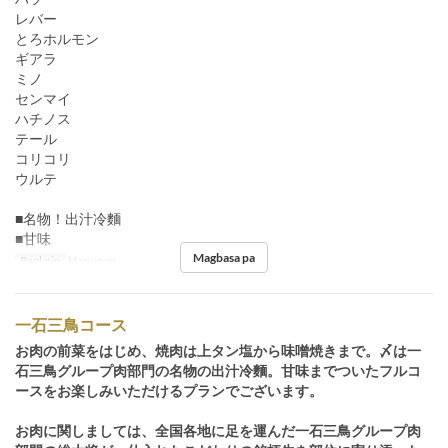
レバー
とろホルモン
ギアラ
ミノ
センマイ
ハチノス
テール
コリコリ
ウルテ
■名物！出汁冷麵
■甘味
Magbasa pa
Pagkain
Hapunan
一石三鳥コース
お肉の前菜をはじめ、焼肉は上タン塩から味噌焼きまで。〆は一
石三鳥グループ肉部門の名物の出汁冷麵。甘味までついたフルコ
ースをお楽しみいただけるプランでございます。
お肉に関しましては、全国各地に足を運んだ一石三鳥グループ肉