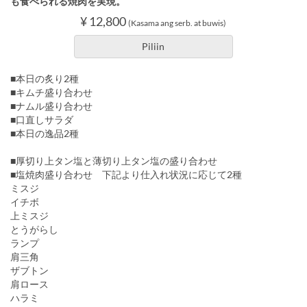
も食べられる焼肉を実現。
¥ 12,800
(Kasama ang serb. at buwis)
Piliin
■本日の炙り2種
■キムチ盛り合わせ
■ナムル盛り合わせ
■口直しサラダ
■本日の逸品2種
■厚切り上タン塩と薄切り上タン塩の盛り合わせ
■塩焼肉盛り合わせ 下記より仕入れ状況に応じて2種
ミスジ
イチボ
上ミスジ
とうがらし
ランプ
肩三角
ザブトン
肩ロース
ハラミ