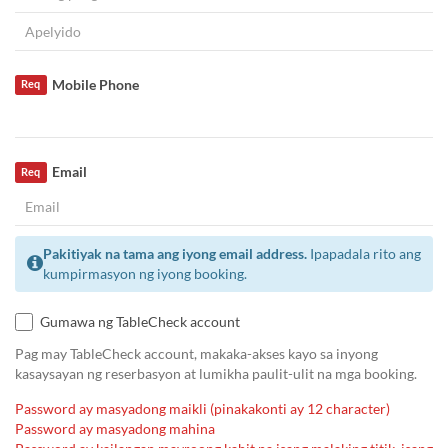
Mobile Phone
Req
Email
Req
Pakitiyak na tama ang iyong email address.
Ipapadala rito ang
kumpirmasyon ng iyong booking.
Gumawa ng TableCheck account
Pag may TableCheck account, makaka-akses kayo sa inyong
kasaysayan ng reserbasyon at lumikha paulit-ulit na mga booking.
Password ay masyadong maikli (pinakakonti ay 12 character)
Password ay masyadong mahina