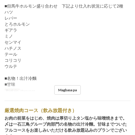
■但馬牛ホルモン盛り合わせ 下記より仕入れ状況に応じて2種
ハツ
レバー
とろホルモン
ギアラ
ミノ
センマイ
ハチノス
テール
コリコリ
ウルテ
■名物！出汁冷麵
■甘味
Magbasa pa
Pagkain
Hapunan
厳選焼肉コース（飲み放題付き）
お肉の前菜をはじめ、焼肉は厚切り上タン塩から味噌焼きまで。
〆は一石三鳥グループ肉部門の名物の出汁冷麵。甘味までついた
フルコースをお楽しみいただける飲み放題込みのプランでござい