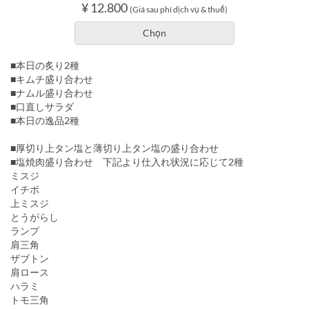
¥ 12.800
(Giá sau phí dịch vụ & thuế)
Chọn
■本日の炙り2種
■キムチ盛り合わせ
■ナムル盛り合わせ
■口直しサラダ
■本日の逸品2種
■厚切り上タン塩と薄切り上タン塩の盛り合わせ
■塩焼肉盛り合わせ 下記より仕入れ状況に応じて2種
ミスジ
イチボ
上ミスジ
とうがらし
ランプ
肩三角
ザブトン
肩ロース
ハラミ
トモ三角