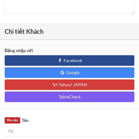
Chi tiết Khách
Đăng nhập với
Facebook
Google
Yahoo! JAPAN
TableCheck
Tên
Yêu cầu