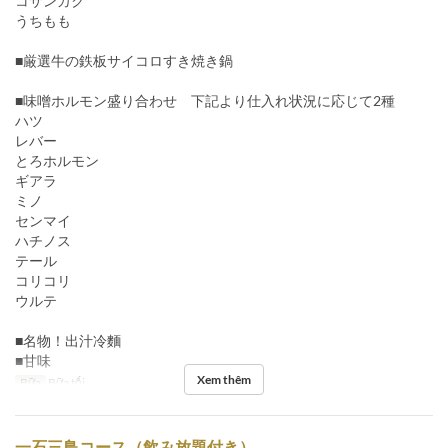
コサンカク
うちもも
■厳選牛の鉄板サイコロすき焼き鍋
■味噌ホルモン盛り合わせ 下記より仕入れ状況に応じて2種
ハツ
レバー
とろホルモン
ギアラ
ミノ
センマイ
ハチノス
テール
コリコリ
ウルテ
■名物！出汁冷麵
■甘味
Xem thêm
Bữa
Bữa tối
一石三鳥コース（飲み放題付き）