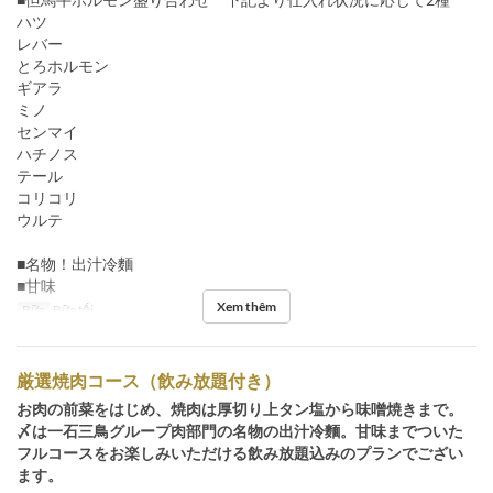
ハツ
レバー
とろホルモン
ギアラ
ミノ
センマイ
ハチノス
テール
コリコリ
ウルテ
■名物！出汁冷麵
■甘味
Xem thêm
Bữa
Bữa tối
厳選焼肉コース（飲み放題付き）
お肉の前菜をはじめ、焼肉は厚切り上タン塩から味噌焼きまで。
〆は一石三鳥グループ肉部門の名物の出汁冷麵。甘味までついた
フルコースをお楽しみいただける飲み放題込みのプランでござい
ます。