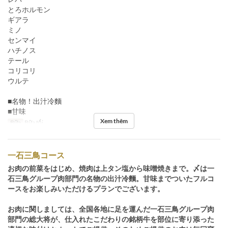
とろホルモン
ギアラ
ミノ
センマイ
ハチノス
テール
コリコリ
ウルテ
■名物！出汁冷麵
■甘味
Xem thêm
Bữa
Bữa tối
一石三鳥コース
お肉の前菜をはじめ、焼肉は上タン塩から味噌焼きまで。〆は一
石三鳥グループ肉部門の名物の出汁冷麵。甘味までついたフルコ
ースをお楽しみいただけるプランでございます。
お肉に関しましては、全国各地に足を運んだ一石三鳥グループ肉
部門の総大将が、仕入れたこだわりの銘柄牛を部位に寄り添った