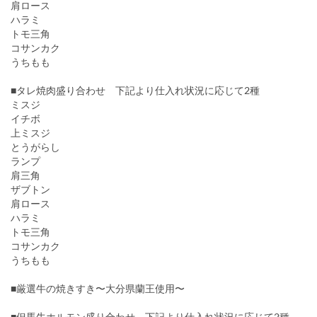
肩ロース
ハラミ
トモ三角
コサンカク
うちもも
■タレ焼肉盛り合わせ 下記より仕入れ状況に応じて2種
ミスジ
イチボ
上ミスジ
とうがらし
ランプ
肩三角
ザブトン
肩ロース
ハラミ
トモ三角
コサンカク
うちもも
■厳選牛の焼きすき〜大分県蘭王使用〜
■但馬牛ホルモン盛り合わせ 下記より仕入れ状況に応じて2種