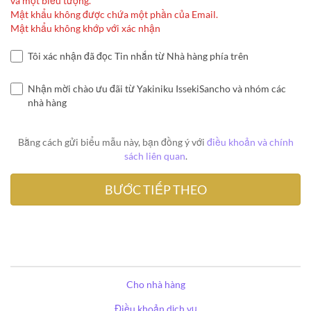
và một biểu tượng.
Mật khẩu không được chứa một phần của Email.
Mật khẩu không khớp với xác nhận
Tôi xác nhận đã đọc Tin nhắn từ Nhà hàng phía trên
Nhận mời chào ưu đãi từ Yakiniku IssekiSancho và nhóm các
nhà hàng
Bằng cách gửi biểu mẫu này, bạn đồng ý với
điều khoản và chính
sách liên quan
.
Cho nhà hàng
Điều khoản dịch vụ