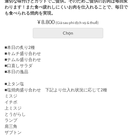
適切な味付けとカットでご提供。そのためご提供のお肉は毎回変
わります！また食べ疲れしにくいお肉を仕入れることで、毎日で
も食べられる焼肉を実現。
¥ 8.800
(Giá sau phí dịch vụ & thuế)
Chọn
■本日の炙り2種
■キムチ盛り合わせ
■ナムル盛り合わせ
■口直しサラダ
■本日の逸品
■上タン塩
■塩焼肉盛り合わせ 下記より仕入れ状況に応じて2種
ミスジ
イチボ
上ミスジ
とうがらし
ランプ
肩三角
ザブトン