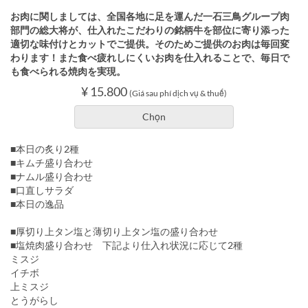
お肉に関しましては、全国各地に足を運んだ一石三鳥グループ肉
部門の総大将が、仕入れたこだわりの銘柄牛を部位に寄り添った
適切な味付けとカットでご提供。そのためご提供のお肉は毎回変
わります！また食べ疲れしにくいお肉を仕入れることで、毎日で
も食べられる焼肉を実現。
¥ 15.800
(Giá sau phí dịch vụ & thuế)
Chọn
■本日の炙り2種
■キムチ盛り合わせ
■ナムル盛り合わせ
■口直しサラダ
■本日の逸品
■厚切り上タン塩と薄切り上タン塩の盛り合わせ
■塩焼肉盛り合わせ 下記より仕入れ状況に応じて2種
ミスジ
イチボ
上ミスジ
とうがらし