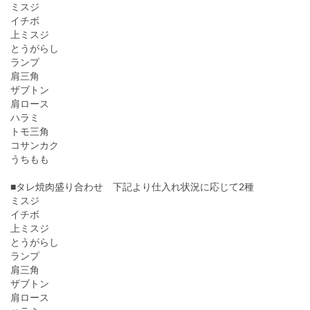
ミスジ
イチボ
上ミスジ
とうがらし
ランプ
肩三角
ザブトン
肩ロース
ハラミ
トモ三角
コサンカク
うちもも
■タレ焼肉盛り合わせ 下記より仕入れ状況に応じて2種
ミスジ
イチボ
上ミスジ
とうがらし
ランプ
肩三角
ザブトン
肩ロース