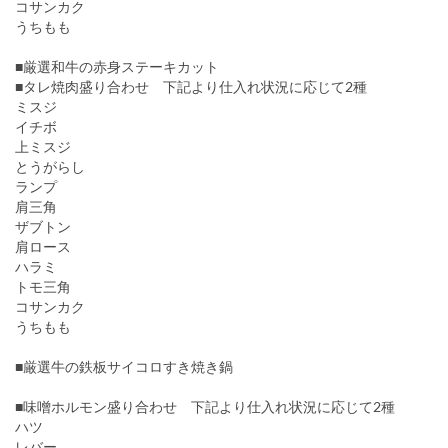
コサンカク
うちもも
■厳選和牛の赤身ステーキカット
■タレ焼肉盛り合わせ 下記より仕入れ状況に応じて2種
ミスジ
イチボ
上ミスジ
とうがらし
ランプ
肩三角
ザブトン
肩ロース
ハラミ
トモ三角
コサンカク
うちもも
■厳選牛の鉄板サイコロすき焼き鍋
■味噌ホルモン盛り合わせ 下記より仕入れ状況に応じて2種
ハツ
レバー