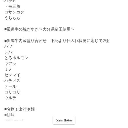
ハラミ
トモ三角
コサンカク
うちもも
■厳選牛の焼きすき〜大分県蘭王使用〜
■但馬牛内蔵盛り合わせ 下記より仕入れ状況に応じて2種
ハツ
レバー
とろホルモン
ギアラ
ミノ
センマイ
ハチノス
テール
コリコリ
ウルテ
■名物！出汁冷麵
■甘味
Xem thêm
Bữa
Bữa tối