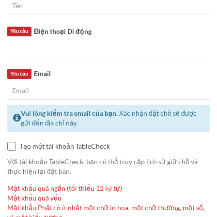
Điện thoại Di động
Yêu cầu
Email
Yêu cầu
Vui lòng kiểm tra email của bạn.
Xác nhận đặt chỗ sẽ được
gửi đến địa chỉ này.
Tạo một tài khoản TableCheck
Với tài khoản TableCheck, bạn có thể truy cập lịch sử giữ chỗ và
thực hiện lại đặt bàn.
Mật khẩu quá ngắn (tối thiểu 12 ký tự)
Mật khẩu quá yếu
Mật khẩu Phải có ít nhất một chữ in hoa, một chữ thường, một số,