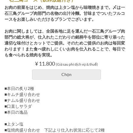
お肉の前菜をはじめ、焼肉は上タン塩から味噌焼きまで。〆は一
石三鳥グループ肉部門の名物の出汁冷麵。甘味までついたフルコ
ースをお楽しみいただけるプランでございます。
お肉に関しましては、全国各地に足を運んだ一石三鳥グループ肉
部門の総大将が、仕入れたこだわりの銘柄牛を部位に寄り添った
適切な味付けとカットでご提供。そのためご提供のお肉は毎回変
わります！また食べ疲れしにくいお肉を仕入れることで、毎日で
も食べられる焼肉を実現。
¥ 11.800
(Giá sau phí dịch vụ & thuế)
Chọn
■本日の炙り2種
■キムチ盛り合わせ
■ナムル盛り合わせ
■口直しサラダ
■本日の逸品
■上タン塩
■塩焼肉盛り合わせ 下記より仕入れ状況に応じて2種