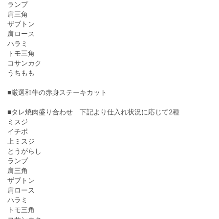
ランプ
肩三角
ザブトン
肩ロース
ハラミ
トモ三角
コサンカク
うちもも
■厳選和牛の赤身ステーキカット
■タレ焼肉盛り合わせ 下記より仕入れ状況に応じて2種
ミスジ
イチボ
上ミスジ
とうがらし
ランプ
肩三角
ザブトン
肩ロース
ハラミ
トモ三角