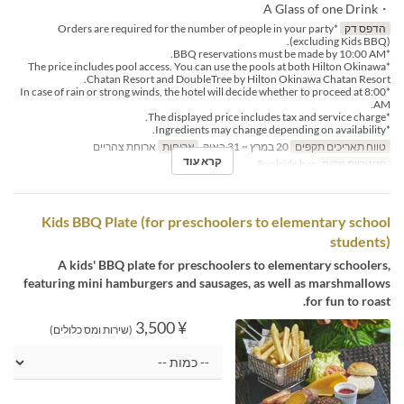
・A Glass of one Drink
הדפס דק
*Orders are required for the number of people in your party
(excluding Kids BBQ).
*BBQ reservations must be made by 10:00 AM.
*The price includes pool access. You can use the pools at both Hilton Okinawa
Chatan Resort and DoubleTree by Hilton Okinawa Chatan Resort.
*In case of rain or strong winds, the hotel will decide whether to proceed at 8:00
AM.
*The displayed price includes tax and service charge.
*Ingredients may change depending on availability.
טווח תאריכים תקפים
20 במרץ ~ 31 באוק
ארוחות
ארוחת צהריים
קרא עוד
קטגוריית מקום
Poolside bar
Kids BBQ Plate (for preschoolers to elementary school
students)
A kids' BBQ plate for preschoolers to elementary schoolers,
featuring mini hamburgers and sausages, as well as marshmallows
for fun to roast.
¥ 3,500
(שירות ומס כלולים)