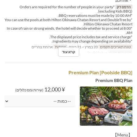
・1Drink
הדפס דק
*Orders are required for the number of people in your party
(excluding Kids BBQ).
*BBQ reservations must be made by 10:00 AM.
*You can use the pools at both Hilton Okinawa Chatan Resort and DoubleTree by
Hilton Okinawa Chatan Resort.
*In case of rain or strong winds, the hotel will decide whether to proceed at 8:00
AM.
*The displayed price includes tax and service charge.
*Ingredients may change depending on availability.
טווח תאריכים תקפים
20 במרץ ~ 31 באוק
ארוחות
ארוחת צהריים
קרא עוד
קטגוריית מקום
Poolside bar
[Poolside BBQ] Premium Plan
Premium BBQ Plan
¥ 12,000
(שירות ומס כלולים)
【Menu】