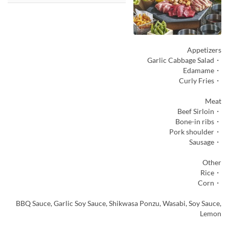
Appetizers
・Garlic Cabbage Salad
・Edamame
・Curly Fries
Meat
・Beef Sirloin
・Bone-in ribs
・Pork shoulder
・Sausage
Other
・Rice
・Corn
BBQ Sauce, Garlic Soy Sauce, Shikwasa Ponzu, Wasabi, Soy Sauce,
Lemon