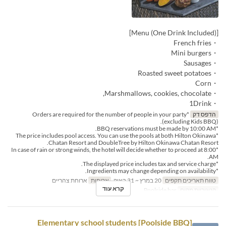
[Menu (One Drink Included)]
・French fries
・Mini burgers
・Sausages
・Roasted sweet potatoes
・Corn
・Marshmallows, cookies, chocolate,
・1Drink
הדפס דק
*Orders are required for the number of people in your party
(excluding Kids BBQ).
*BBQ reservations must be made by 10:00 AM.
*The price includes pool access. You can use the pools at both Hilton Okinawa
Chatan Resort and DoubleTree by Hilton Okinawa Chatan Resort.
*In case of rain or strong winds, the hotel will decide whether to proceed at 8:00
AM.
*The displayed price includes tax and service charge.
*Ingredients may change depending on availability.
טווח תאריכים תקפים
20 במרץ ~ 31 באוק
ארוחות
ארוחת צהריים
קרא עוד
קטגוריית מקום
Poolside bar
[Poolside BBQ] Elementary school students