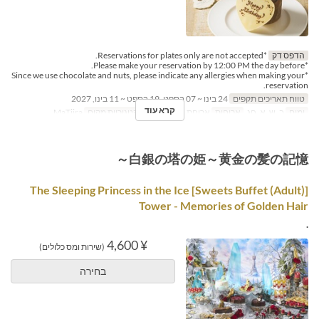
הדפס דק
*Reservations for plates only are not accepted.
*Please make your reservation by 12:00 PM the day before.
*Since we use chocolate and nuts, please indicate any allergies when making your
reservation.
טווח תאריכים תקפים
24 בינו ~ 07 בספט, 19 בספט ~ 11 בינו, 2027
קרא עוד
ימים
ב, ש, א, חג
ארוחות
ארוחת צהריים, תה
קטגוריית מקום
MaTiira
白銀の塔の姫～黄金の髪の記憶～
[Sweets Buffet (Adult)] The Sleeping Princess in the Ice
Tower - Memories of Golden Hair
.
¥ 4,600
(שירות ומס כלולים)
בחירה