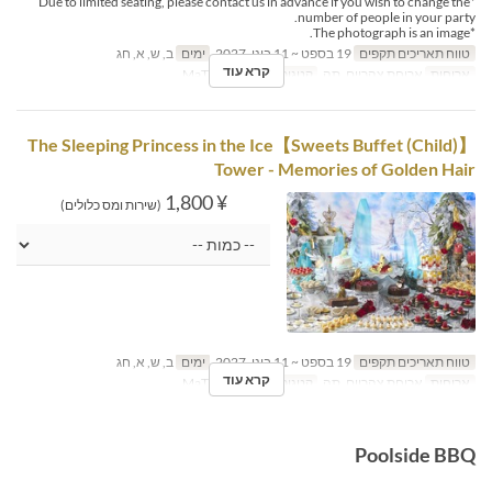
*Due to limited seating, please contact us in advance if you wish to change the
number of people in your party.
*The photograph is an image.
טווח תאריכים תקפים
19 בספט ~ 11 בינו, 2027
ימים
ב, ש, א, חג
קרא עוד
ארוחות
ארוחת צהריים, תה
קטגוריית מקום
MaTiira
【Sweets Buffet (Child)】The Sleeping Princess in the Ice
Tower - Memories of Golden Hair
¥ 1,800
(שירות ומס כלולים)
טווח תאריכים תקפים
19 בספט ~ 11 בינו, 2027
ימים
ב, ש, א, חג
קרא עוד
ארוחות
ארוחת צהריים, תה
קטגוריית מקום
MaTiira
Poolside BBQ