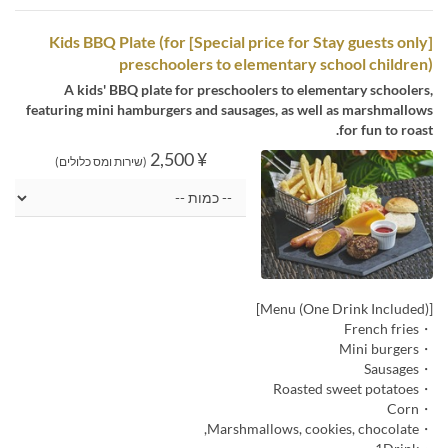
[Special price for Stay guests only] Kids BBQ Plate (for
preschoolers to elementary school children)
A kids' BBQ plate for preschoolers to elementary schoolers,
featuring mini hamburgers and sausages, as well as marshmallows
for fun to roast.
¥ 2,500
(שירות ומס כלולים)
[Menu (One Drink Included)]
・French fries
・Mini burgers
・Sausages
・Roasted sweet potatoes
・Corn
・Marshmallows, cookies, chocolate,