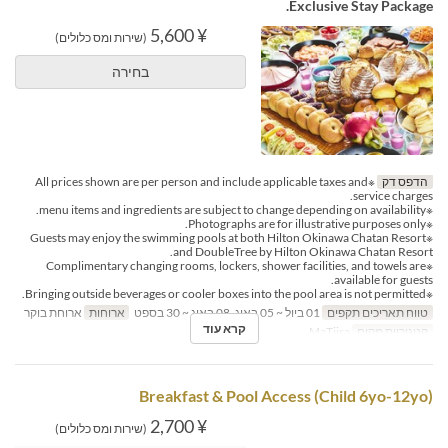
Exclusive Stay Package.
¥ 5,600
(שירות ומס כלולים)
בחירה
הדפס דק
※All prices shown are per person and include applicable taxes and
service charges.
※menu items and ingredients are subject to change depending on availability.
※Photographs are for illustrative purposes only.
※Guests may enjoy the swimming pools at both Hilton Okinawa Chatan Resort
and DoubleTree by Hilton Okinawa Chatan Resort.
※Complimentary changing rooms, lockers, shower facilities, and towels are
available for guests.
※Bringing outside beverages or cooler boxes into the pool area is not permitted.
טווח תאריכים תקפים
01 ביול ~ 05 באוג, 08 באוג ~ 30 בספט
ארוחות
ארוחת בוקר
קרא עוד
קטגוריית מקום
MaTiira
Breakfast & Pool Access (Child 6yo-12yo)
¥ 2,700
(שירות ומס כלולים)