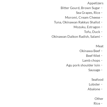
Appetizers
・Bitter Gourd, Brown Sugar
・Sea Grapes, Rice
・Moromi, Cream Cheese
・Tuna, Okinawan Rakkyo Shallot
・Mozuku, Estragon
・Tofu, Duck
・Okinawan Daikon Radish, Salami
Meat
・Okinawa Beef
・Beef fillet
・Lamb chops
・Agu pork shoulder loin
・Sausage
Seafood
・Lobster
・Abalone
Other
・Rice