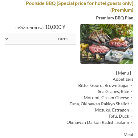
[Special price for hotel guests only] Poolside BBQ
(Premium)
Premium BBQ Plan
¥ 10,000
(שירות ומס כלולים)
【Menu】
Appetizers
・Bitter Gourd, Brown Sugar
・Sea Grapes, Rice
・Moromi, Cream Cheese
・Tuna, Okinawan Rakkyo Shallot
・Mozuku, Estragon
・Tofu, Duck
・Okinawan Daikon Radish, Salami
Meat