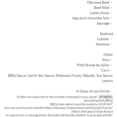
・Okinawa Beef
・Beef fillet
・Lamb chops
・Agu pork shoulder loin
・Sausage
Seafood
・Lobster
・Abalone
Other
・Rice
・Petit Bread de Ajillo
・Corn
BBQ Sauce, Garlic Soy Sauce, Shikwasa Ponzu, Wasabi, Soy Sauce,
Lemon
・A Glass of one Drink
הדפס דק
*Orders are required for the number of people in your party
(excluding Kids BBQ).
*BBQ reservations must be made by 10:00 AM.
*You can use the pools at both Hilton Okinawa Chatan Resort and DoubleTree by
Hilton Okinawa Chatan Resort.
*In case of rain or strong winds, the hotel will decide whether to proceed at 8:00