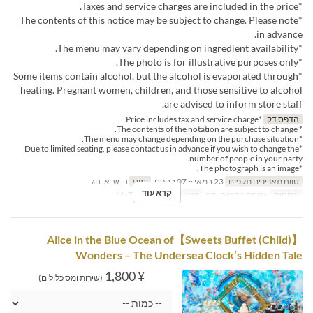
*Taxes and service charges are included in the price.
*The contents of this notice may be subject to change. Please note
in advance.
*The menu may vary depending on ingredient availability.
*The photo is for illustrative purposes only.
*Some items contain alcohol, but the alcohol is evaporated through
heating. Pregnant women, children, and those sensitive to alcohol
are advised to inform store staff.
הדפס דק
*Price includes tax and service charge.
* The contents of the notation are subject to change.
*The menu may change depending on the purchase situation.
*Due to limited seating, please contact us in advance if you wish to change the
number of people in your party.
*The photograph is an image.
טווח תאריכים תקפים
23 במאי ~ 07 בספט
ימים
ב, ש, א, חג
קרא עוד
ארוחות
ארוחת צהריים, תה
קטגוריית מקום
MaTiira
【Sweets Buffet (Child)】Alice in the Blue Ocean of
Wonders – The Undersea Clock’s Hidden Tale
¥ 1,800
(שירות ומס כלולים)