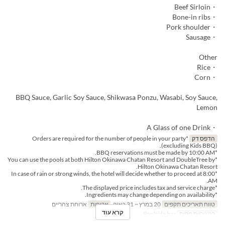
・Beef Sirloin
・Bone-in ribs
・Pork shoulder
・Sausage
Other
・Rice
・Corn
BBQ Sauce, Garlic Soy Sauce, Shikwasa Ponzu, Wasabi, Soy Sauce,
Lemon
・A Glass of one Drink
הדפס דק
*Orders are required for the number of people in your party
(excluding Kids BBQ).
*BBQ reservations must be made by 10:00 AM.
*You can use the pools at both Hilton Okinawa Chatan Resort and DoubleTree by
Hilton Okinawa Chatan Resort.
*In case of rain or strong winds, the hotel will decide whether to proceed at 8:00
AM.
*The displayed price includes tax and service charge.
*Ingredients may change depending on availability.
טווח תאריכים תקפים
20 במרץ ~ 31 באוק
ארוחות
ארוחת צהריים
קרא עוד
קטגוריית מקום
Poolside bar