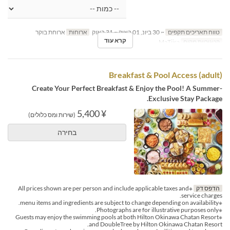
טווח תאריכים תקפים
~ 30 ביונ, 01 באוק ~ 31 באוק
ארוחות
ארוחת בוקר
קרא עוד
קטגוריית מקום
MaTiira
Breakfast & Pool Access (adult)
Create Your Perfect Breakfast & Enjoy the Pool! A Summer-
Exclusive Stay Package.
¥ 5,400
(שירות ומס כלולים)
בחירה
הדפס דק
※All prices shown are per person and include applicable taxes and
service charges.
※menu items and ingredients are subject to change depending on availability.
※Photographs are for illustrative purposes only.
※Guests may enjoy the swimming pools at both Hilton Okinawa Chatan Resort
and DoubleTree by Hilton Okinawa Chatan Resort.