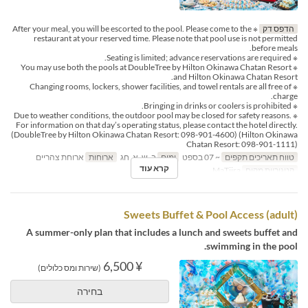
הדפס דק
※ After your meal, you will be escorted to the pool. Please come to the
restaurant at your reserved time. Please note that pool use is not permitted
before meals.
※ Seating is limited; advance reservations are required.
※ You may use both the pools at DoubleTree by Hilton Okinawa Chatan Resort
and Hilton Okinawa Chatan Resort.
※ Changing rooms, lockers, shower facilities, and towel rentals are all free of
charge.
※ Bringing in drinks or coolers is prohibited.
※ Due to weather conditions, the outdoor pool may be closed for safety reasons.
For information on that day’s operating status, please contact the hotel directly.
(DoubleTree by Hilton Okinawa Chatan Resort: 098-901-4600) (Hilton Okinawa
Chatan Resort: 098-901-1111)
טווח תאריכים תקפים
~ 07 בספט
ימים
ב, ש, א, חג
ארוחות
ארוחת צהריים
קרא עוד
קטגוריית מקום
MaTiira
Sweets Buffet & Pool Access (adult)
A summer-only plan that includes a lunch and sweets buffet and
swimming in the pool.
¥ 6,500
(שירות ומס כלולים)
בחירה