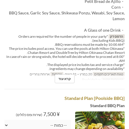
・Petit Bread de Ajillo
・Corn
BBQ Sauce, Garlic Soy Sauce, Shikwasa Ponzu, Wasabi, Soy Sauce,
Lemon
・A Glass of one Drink
הדפס דק
*Orders are required for the number of people in your party
(excluding Kids BBQ).
*BBQ reservations must be made by 10:00 AM.
*The price includes pool access. You can use the pools at both Hilton Okinawa
Chatan Resort and DoubleTree by Hilton Okinawa Chatan Resort.
*In case of rain or strong winds, the hotel will decide whether to proceed at 8:00
AM.
*The displayed price includes tax and service charge.
*Ingredients may change depending on availability.
טווח תאריכים תקפים
20 במרץ ~ 31 באוק
ארוחות
ארוחת צהריים
קרא עוד
קטגוריית מקום
Poolside bar
[Poolside BBQ] Standard Plan
Standard BBQ Plan
¥ 7,500
(שירות ומס כלולים)