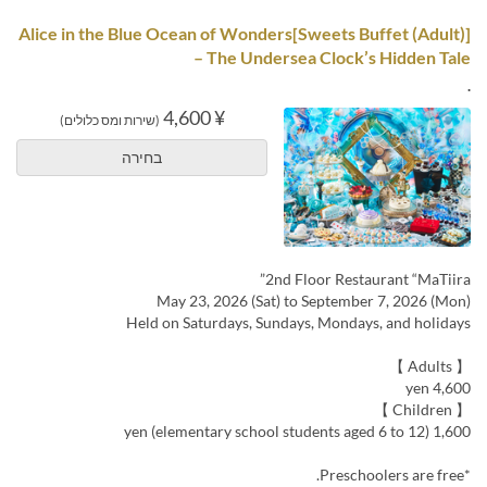
[Sweets Buffet (Adult)]Alice in the Blue Ocean of Wonders
– The Undersea Clock’s Hidden Tale
.
¥ 4,600
(שירות ומס כלולים)
בחירה
2nd Floor Restaurant “MaTiira”
May 23, 2026 (Sat) to September 7, 2026 (Mon)
Held on Saturdays, Sundays, Mondays, and holidays
【 Adults 】
4,600 yen
【 Children 】
1,600 yen (elementary school students aged 6 to 12)
*Preschoolers are free.