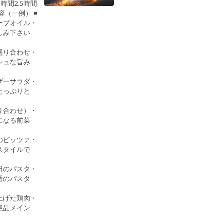
時間2.5時間
◾️ コース内容（一例）
・自家製フォカッチャとオリーブオイル
ピザの生地をで作ったふわふわのフォカッチャをまずはじめにお楽しみ下さい。
・擦りたての生ハムとサラミの盛り合わせ
オーダーごとにスライスするフレッシュな旨み。
・シーザーサラダ
シャキッとしたロメインレタスに特製ドレッシングをたっぷりと。
・フリットミスト（揚げ物の盛り合わせ）
サクッと軽い食感がクセになる前菜。
・本日のピッツァ
薪の香りをまとった、焼きたてピッツァをシェアスタイルで。
・本日のパスタ
MORETHAN定番のパスタ。
・ジョスパーオーブンで焼き上げた鶏肉
炭火で香ばしく焼き上げる絶品メイン。