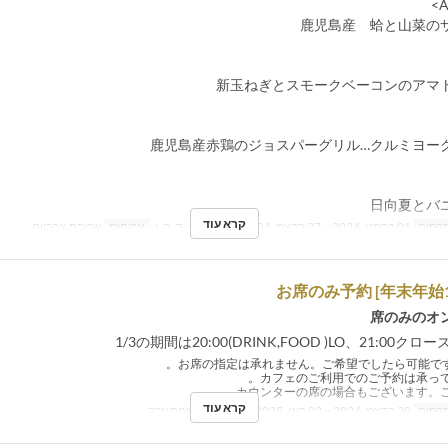
鹿児島産 蛤と山菜の
新玉ねぎとスモークベーコンのアマ
鹿児島産赤鶏のジョスパーグリル…クルミヨー
日向夏とバ
קרא עוד
תקפים
01 בספט, 2024 ~ 27 בדצמ, 2024
ימים
ב, ג, ד, ה, ו
ארוחות
ארוחת צהריים
席のみのオ
קרא עוד
תקפים
30 בדצמ, 2024 ~ 03 בינו, 2025
ארוחות
ארוחת ערב