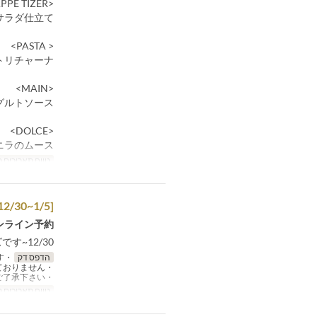
<APPE TIZER>
サラダ仕立て
< PASTA>
トリチャーナ
<MAIN>
グルトソース
<DOLCE>
ニラのムース
טווח תאריכים 
[年末年始12/30~1/5] お席のみ予約
ンライン予約
12/30~1/3の期間は20:00(DRINK,FOOD )LO、21:00クローズです
הדפס דק
・お席の指定は承れません。ご希望でしたら可能です。
・カフェのご利用でのご予約は承っておりません。
・カウンターの席の場合もございます。ご了承下さい。
טווח תאריכים 