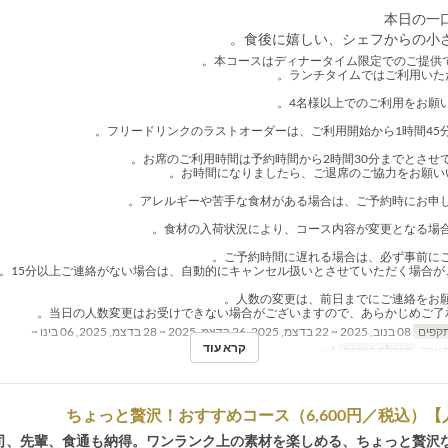
4名様以上でのご利用をお願い
フリードリンクのラストオーダーは、ご利用開始から1時間45分
お席のご利用時間は予約時間から2時間30分までとさせて
アレルギーや苦手な食材がある場合は、ご予約時にお申し
食材の入荷状況により、コース内容が変更となる場合
ご予約時間に遅れる場合は、必ず事前にご
人数の変更は、前日までにご連絡をお願
תקפים
08 בנוב, 2025 ~ 22 בדצמ, 2025, 26 בדצמ, 2025 ~ 28 בדצמ, 2025, 06 בינו ~
קרא עוד
 ערב
מגבלת הזמנה
4 ~
司、先輩、食通も納得。ワンランク上の素材を楽しめる、ちょっと贅沢な