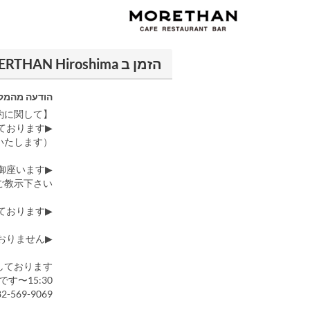
הזמן ב MOERTHAN Hiroshima
הודעה מהמק
【ご予約に関して】
▶お席のご指定はお断りしております。
（テラス席は悪天候時ご利用頂けませんのでご了承をお願いいたします。）
▶お誕生日などのデザートプレート(1枚2,000円)のご用意御座います。
教示下さい。
▶混雑時、2時間のお席のご利用とさせて頂いております。
▶MORNINGのお時間はご予約を受け付けておりません。
ております。
15:30〜17:00にお電話して頂けると繋がりやすいです。
82-569-9069