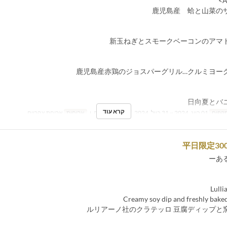
鹿児島産 蛤と山菜の
新玉ねぎとスモークベーコンのアマ
鹿児島産赤鶏のジョスパーグリル…クルミヨー
日向夏とバ
קרא עוד
תקפים
01 ביונ, 2024 ~ 31 ביול, 2024
ימים
ב, ג, ד, ה, ו
ארוחות
ארוחת צהריים
平日限定30
ーあ
Lulli
Creamy soy dip and freshly baked
ルリアーノ社のクラテッロ 豆腐ディップと