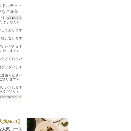
・本日の一口ドルチェ
食後に嬉しい、シェフからの小さなご褒美。
הדפס דק
本コースはディナータイム限定でのご提供です。
※ランチタイムではご利用いただけません。
しております。
後となります。
いただきます。
※お時間になりましたら、ご退席のご協力をお願いいたします。
付けください。
がございます。
連絡ください。
※15分以上ご連絡がない場合は、自動的にキャンセル扱いとさせていただく場合がございます。
いいたします。
※当日の人数変更はお受けできない場合がございますので、あらかじめご了承ください。
טווח תאריכים 
ארוחות
ארוחת
【人気No.1】ちょっと贅沢！おすすめコース（6,600円／税込）
人気コース。