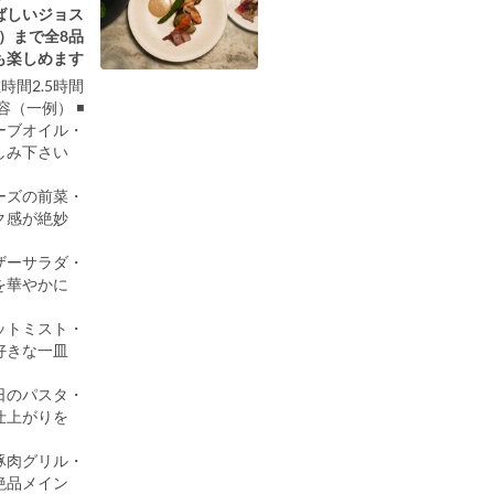
ばしいジョス
）まで全8品。
楽しめます。
時間2.5時間
◾️ コース内容（一例）
・自家製フォカッチャとオリーブオイル
ピザの生地をで作ったふわふわのフォカッチャをまずはじめにお楽しみ下さい。
・生ハムとストラッチャテッラチーズの前菜
なめらかな口当たりと濃厚なミルク感が絶妙。
・シーザーサラダ
定番の味わいを華やかに。
・フリットミスト
旬の食材をサクっと揚げた、みんな大好きな一皿。
・本日のピッツァ／本日のパスタ
シェフのおまかせで、その日一番の仕上がりを。
・ジョスパーオーブンで焼き上げた豚肉グリル
炭火で香ばしく焼き上げる絶品メイン。