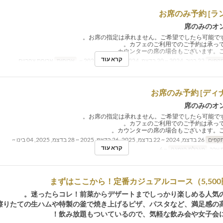
席のみのオ
קרא עוד
תקפים
22 בנוב, 2024 ~ 20 בדצמ, 2024, 26 בדצמ, 2024 ~
ארוחות
ארוחת צהריים
席のみのオ
תקפים
26 בדצמ, 2024 ~ 22 בדצמ, 2025, 26 בדצמ, 2025 ~ 28 בדצמ, 2025, 04 בינו ~
קרא עוד
 ערב
מגבלת הזמנה
~ 6
まずはここから！定番カジュアルコース（5,50
迷ったらコレ！前菜からデザートまでしっかり楽しめる人気の
擦りたての生ハムや特製の釜で焼き上げるピザ、パスタなど、満足感の高
飲み放題もついているので、気軽な飲み会や女子会に