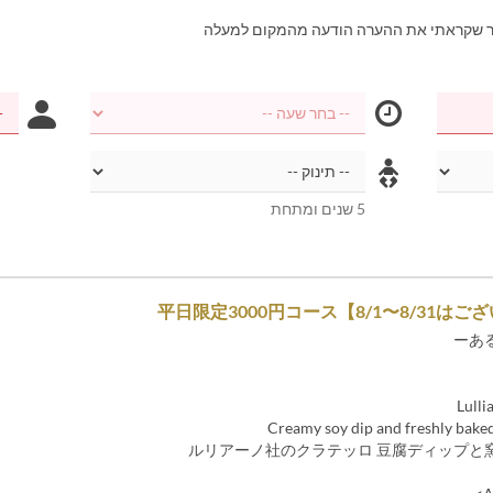
ר שקראתי את ההערה הודעה מהמקום למעלה
5 שנים ומתחת
平日限定3000円コース【8/1〜8/31はご
ーあ
Lulli
Creamy soy dip and freshly baked
ルリアーノ社のクラテッロ 豆腐ディップと