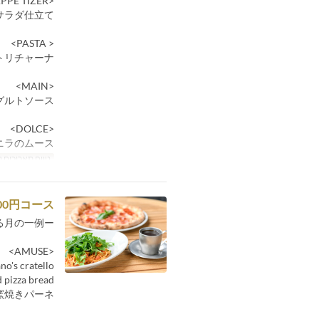
<APPE TIZER>
サラダ仕立て
< PASTA>
トリチャーナ
<MAIN>
グルトソース
<DOLCE>
ニラのムース
טווח תאריכים 
00円コース
る月の一例ー
<AMUSE>
ano's cratello
 pizza bread
窯焼きパーネ