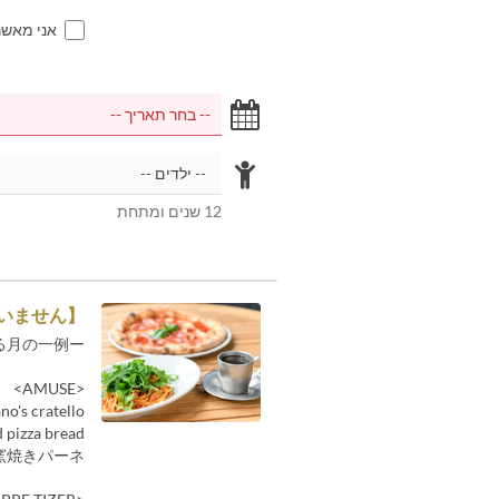
אני מאש
12 שנים ומתחת
ざいません】
る月の一例ー
<AMUSE>
ano's cratello
 pizza bread
窯焼きパーネ