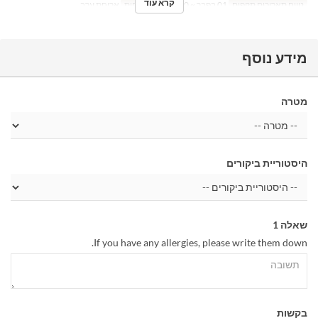
קרא עוד
טווח תאריכים תקפים
01 בפבר ~ 30 בספט
ארוחות
ארוחת ערב
מידע נוסף
מטרה
היסטוריית ביקורים
שאלה 1
If you have any allergies, please write them down.
בקשות