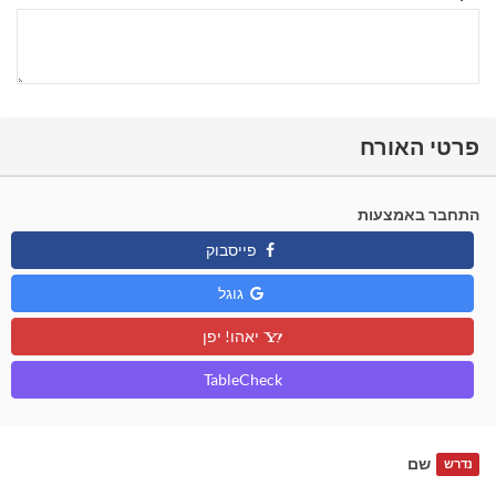
פרטי האורח
התחבר באמצעות
פייסבוק
גוגל
יאהו! יפן
TableCheck
שם
נדרש