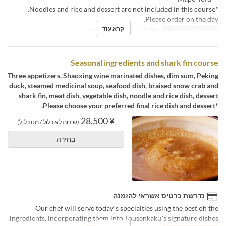
*Noodles and rice and dessert are not included in this course.
Please order on the day.
קרא עוד
טווח תאריכים תקפים
~ 04 באוק
ארוחות
ארוחת ערב
Seasonal ingredients and shark fin course
Three appetizers, Shaoxing wine marinated dishes, dim sum, Peking
duck, steamed medicinal soup, seafood dish, braised snow crab and
shark fin, meat dish, vegetable dish, noodle and rice dish, dessert
*Please choose your preferred final rice dish and dessert.
¥ 28,500
(שירות לא כלול / מס כלול)
בחירה
נדרשת כרטיס אשראי להזמנה
Our chef will serve today`s specialties using the best oh the
ingredients, incorporating them into Tousenkaku`s signature dishes.