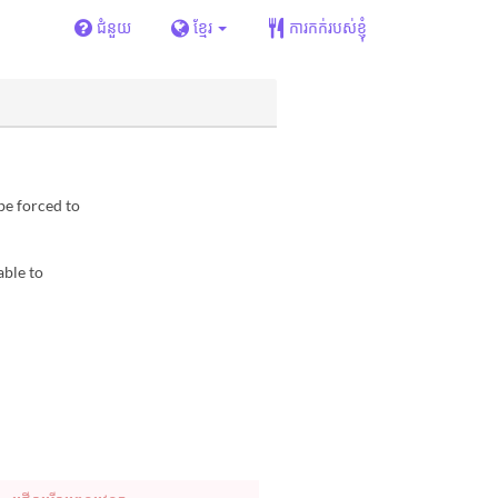
ជំនួយ
ខ្មែរ
ការកក់របស់ខ្ញុំ
be forced to
able to