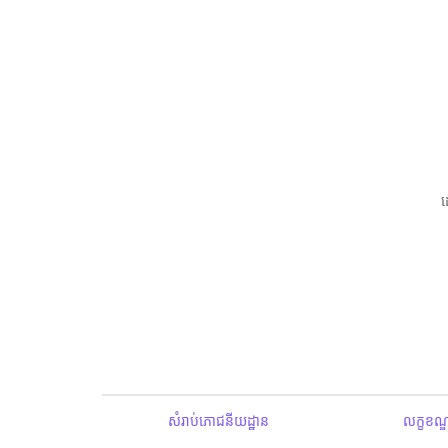
សំរាប់ភោជនីយដ្ឋាន
លក្ខខណ្