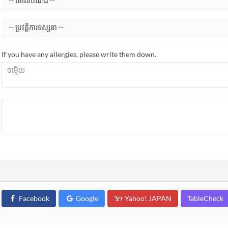
If you have any allergies, please write them down.
Facebook
Google
Yahoo! JAPAN
TableCheck