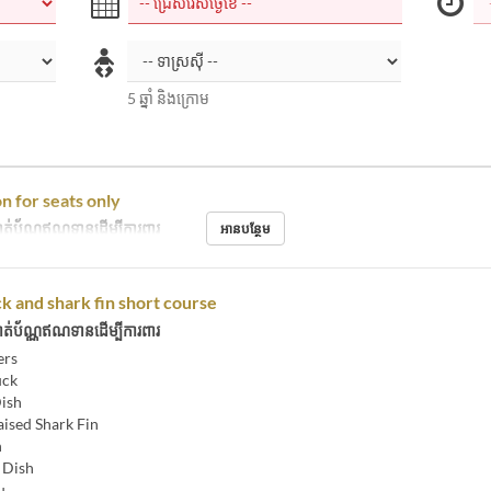
5 ឆ្នាំ និងក្រោម
n for seats only
ត់ប័ណ្ណឥណទានដើម្បីការពារ
អានបន្ថែម
k and shark fin short course
ត់ប័ណ្ណឥណទានដើម្បីការពារ
ers
uck
ish
ised Shark Fin
h
 Dish
u