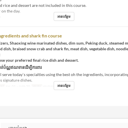
 rice and dessert are not included in this course.
 on the day.
អានបន្ថែម
ឡ
ngredients and shark fin course
izers, Shaoxing wine marinated dishes, dim sum, Peking duck, steamed m
d dish, braised snow crab and shark fin, meat dish, vegetable dish, noodle
t
se your preferred final rice dish and dessert.
ត់ប័ណ្ណឥណទានដើម្បីការពារ
l serve today`s specialties using the best oh the ingredients, incorporati
 signature dishes.
អានបន្ថែម
្រូវ
កុម្ភៈ 01 ~ កញ្ញា 30
អាហារ
អាហារឡ