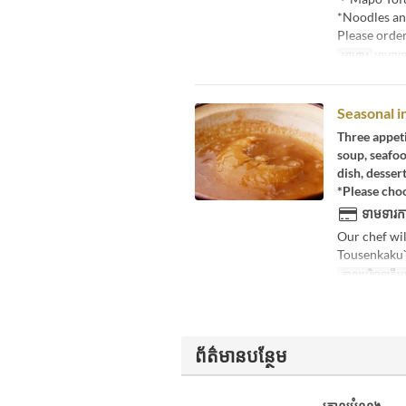
*Noodles and
Please order
អាហារ
អាហារ
Seasonal i
Three appet
soup, seafoo
dish, desser
*Please choo
ទាមទារកា
Our chef wil
Tousenkaku`s
កាលបរិច្ឆេទត្រឹមត
ព័ត៌មានបន្ថែម