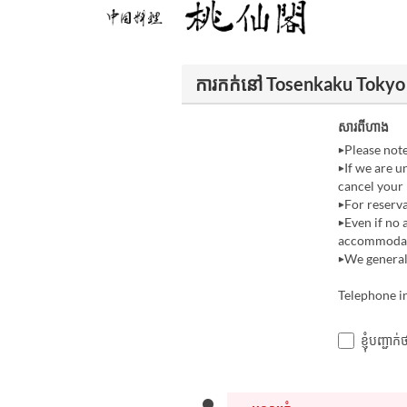
ការកក់នៅ Tosenkaku Tokyo
សារពីហាង
▶Please not
▶If we are u
cancel your 
▶For reserva
▶Even if no 
accommodate
▶We generall
Telephone i
ខ្ញុំបញ្ជ