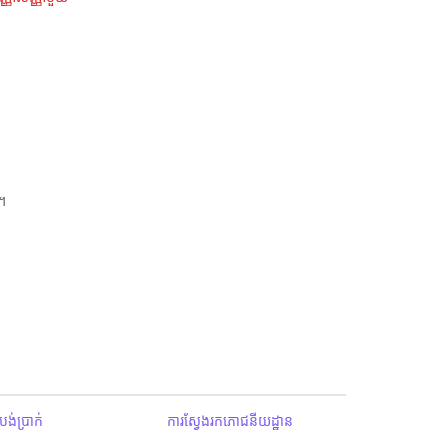
។
ង់ប្រាក់
ការស្វែងរកភោជនីយដ្ឋាន