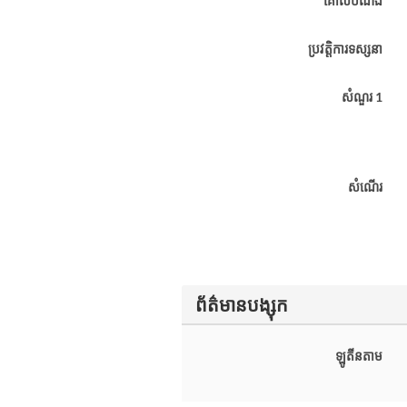
គោលបំណង
ប្រវត្តិការទស្សនា
សំណួរ 1
សំណើរ
ព័ត៌មានបង្សុក
ឡូតីនតាម