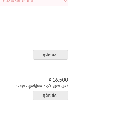
ជ្រើសរើស
¥ 16,500
(មិនរួមបញ្ចូលថ្លៃសេវាកម្ម / ពន្ធរួមបញ្ចូល)
ជ្រើសរើស