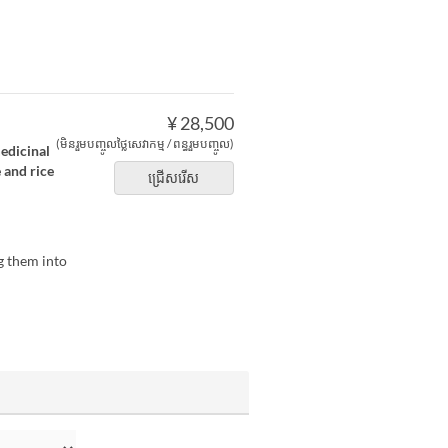
¥ 28,500
(មិនរួមបញ្ចូលថ្លៃសេវាកម្ម / ពន្ធរួមបញ្ចូល)
edicinal
 and rice
ជ្រើសរើស
ng them into