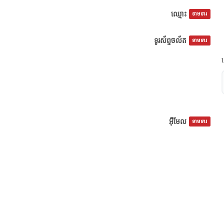
ឈ្មោះ
ទាមទារ
ទូរស័ព្ទចល័ត
ទាមទារ
អ៊ីមែល
ទាមទារ