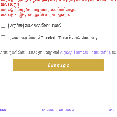
ដែលខុសគ្នា។
ពាក្យសង្ងាត់ មិនត្រូវតែមានផ្នែកណាមួយរបស់អ៊ីម៉ែលឡើយ។
ពាក្យសង្ងាត់ ផ្ទៀងផ្ទាត់មិនត្រូវនឹង បញ្ជាក់ពាក្យសម្ងាត់
ខ្ញុំបញ្ជាក់ថាខ្ញុំបានអានសារពីហាង ខាងលើ
ទទួលយកការផ្តល់ពាក្យពី Tosenkaku Tokyo និងហាងដែលពាក់ព័ន្ធ
ដោយបញ្ចូនសំណុំបែបបទនេះ អ្នកយល់ព្រមទៅ
លក្ខខណ្ឌ និងគោលនយោបាយពាក់ព័ន្ធ
នេះ
ឌសេវា
គោលការណ៍ភាពឯកជន
គោរពប