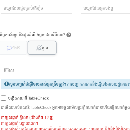
តើអ្នកចង់ឲ្យយើងជូនដំណឹងអ្នកដោយវិធីណា?
SMS
គ្មាន
សូមបញ្ជាក់ថាអ៊ីមែលរបស់អ្នកត្រឹមត្រូវ។
ការបញ្ជាក់ការកក់នឹងផ្ញើទៅអាសយដ្ឋាននេះ
បង្កើតគណនី TableCheck
ជាមេីលរបស់គណនី TableCheck អ្នកអាចចូលមើលប្រវត្តិការកក់បានហើយធ្វើការកក់ម្
ពាក្យសង្ងាត់ ខ្លីពេក (យ៉ាងតិច 12 តួ)
ពាក្យសង្ងាត់ ខ្សោយពេក។
ពាក្យសង្ងាត់ ត្រូវតែរួមបញ្ចូលអក្សរធំមួយចំនួន, អក្សរតូចមួយ, លេខមួយ, និងនិងនិងនិង