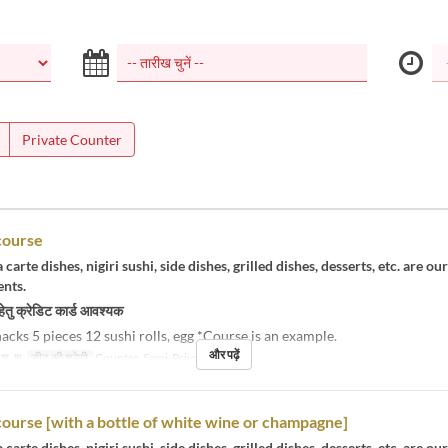
Private Counter
course
 carte dishes, nigiri sushi, side dishes, grilled dishes, desserts, etc. are ou
ents.
हेतु क्रेडिट कार्ड आवश्यक
acks 5 pieces 12 sushi rolls, egg *Course is an example.
और पढ़ें
, शु, श
सीट की श्रेणी
Counter, Semi-Private RM
urse [with a bottle of white wine or champagne]
 carte dishes, nigiri sushi, side dishes, grilled dishes, desserts, etc. are ou