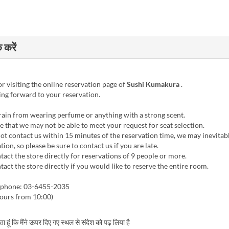
करें
r visiting the online reservation page of
Sushi Kumakura
.
ng forward to your reservation.
rain from wearing perfume or anything with a strong scent.
 that we may not be able to meet your request for seat selection.
ot contact us within 15 minutes of the reservation time, we may inevitab
tion, so please be sure to contact us if you are late.
act the store directly for reservations of 9 people or more.
act the store directly if you would like to reserve the entire room.
y phone: 03-6455-2035
hours from 10:00)
करता हूं कि मैंने ऊपर दिए गए स्थल से संदेश को पढ़ लिया है