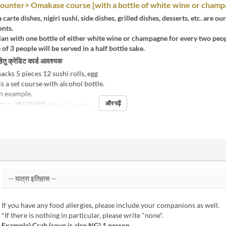
ounter> Omakase course [with a bottle of white wine or champ
 carte dishes, nigiri sushi, side dishes, grilled dishes, desserts, etc. are ou
ents.
 plan with one bottle of either white wine or champagne for every two peop
e of 3 people will be served in a half bottle sake.
हेतु क्रेडिट कार्ड आवश्यक
acks 5 pieces 12 sushi rolls, egg
is a set course with alcohol bottle.
an example.
और पढ़ें
, शु, श
सीट की श्रेणी
Private Counter
If you have any food allergies, please include your companions as well.
*If there is nothing in particular, please write "none".
Example) Crab (soup is also NG) 1 person