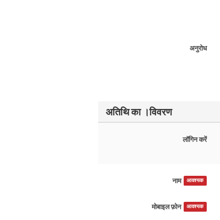
अनुरोध
अतिथि का ।विवरण
लॉगिन करें
नाम
आवश्यक
मोबाइल फ़ोन
आवश्यक