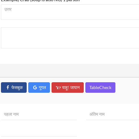
फेसबुक
गूगल
याहू! जापान
TableCheck