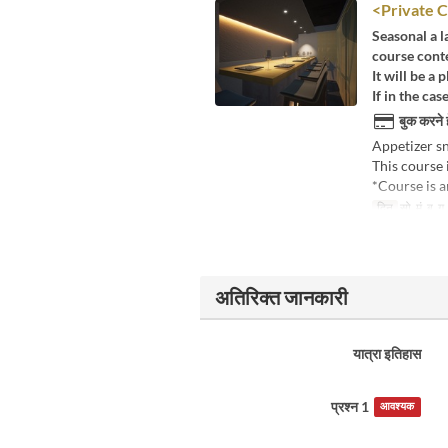
<Private C
Seasonal a la
course cont
It will be a
If in the cas
बुक करने 
Appetizer sn
This course 
*Course is 
दिन
सो, मं, बु, गु
अतिरिक्त जानकारी
यात्रा इतिहास
प्रश्न 1
आवश्यक