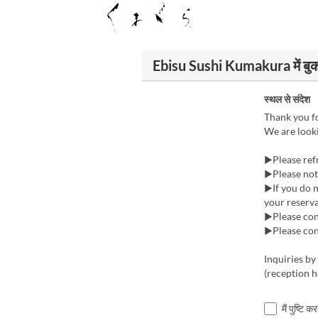
Ebisu Sushi Kumakura में बुक 
स्थल से संदेश
Thank you fo
We are looki
▶Please ref
▶Please note
▶If you do n
your reserva
▶Please cont
▶Please cont
Inquiries b
(reception 
मैं पुष्टि 