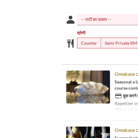
श्रेणी
Counter
Semi-Private RM
Omakase 
Seasonal a la
course cont
बुक करने 
Appetizer sn
दिन
सो, मं, बु, गु
Omakase co
Seasonal a la