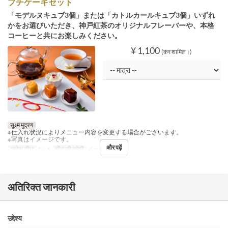
プチケーキセット
「モデルヌキュブ3個」または「カトルカールキュブ3個」いずれ
かをお選びいただき、神戸紅茶のオリジナルフレーバーや、本格
コーヒーと共にお楽しみください。
¥ 1,100
(कर शामिल।)
सूक्ष्म मुद्रण
※仕入れ状況によりメニュー内容を変更する場合がございます。
※写真はイメージです。
और पढ़ें
आदेश सीमा
1 ~ 6
सीट की श्रेणी
イートイン
अतिरिक्त जानकारी
उद्देश्य