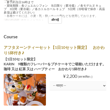
・要予約当日16時まで
・賞味期限：各ジュエルシフォン 当日限り（要冷蔵）／各モデルヌ キュ
ブ 3日間（要冷蔵）／各カトルカール キュブ 5日間（冷暗場で保存・高温
多湿は避けてください）
・各種ケーキには、小麦・乳・卵・ナッツ類などを使用しております。
और पढ़ें
सीट की श्रेणी
通常テイクアウト
Course
アフタヌーンティーセット【1日10セット限定】 おかわ
り1杯付き♪
【1日10セット限定】
KARIN 9種類のフレーバーをプチケーキでご堪能いただけます。
珈琲 又は 紅茶 又は ハーブティー おかわり1杯付き♪
¥ 2,200
(कर शामिल।)