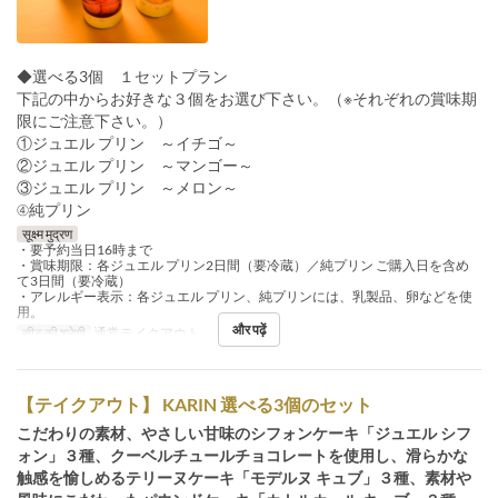
◆選べる3個 １セットプラン
下記の中からお好きな３個をお選び下さい。（※それぞれの賞味期
限にご注意下さい。）
①ジュエル プリン ～イチゴ～
②ジュエル プリン ～マンゴー～
③ジュエル プリン ～メロン～
④純プリン
सूक्ष्म मुद्रण
・要予約当日16時まで
・賞味期限：各ジュエル プリン2日間（要冷蔵）／純プリン ご購入日を含め
て3日間（要冷蔵）
・アレルギー表示：各ジュエル プリン、純プリンには、乳製品、卵などを使
用。
और पढ़ें
सीट की श्रेणी
通常テイクアウト
【テイクアウト】 KARIN 選べる3個のセット
こだわりの素材、やさしい甘味のシフォンケーキ「ジュエル シフ
ォン」３種、クーベルチュールチョコレートを使用し、滑らかな
触感を愉しめるテリーヌケーキ「モデルヌ キュブ」３種、素材や