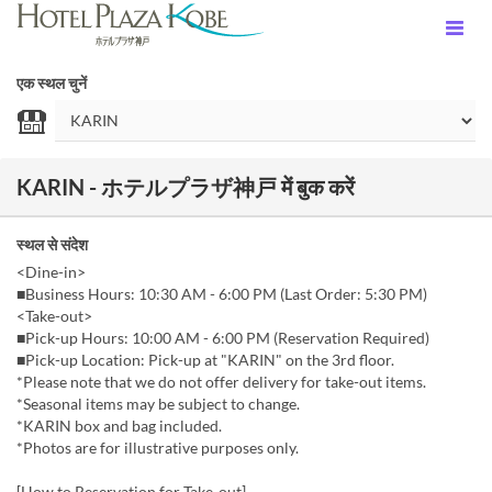
एक स्थल चुनें
KARIN - ホテルプラザ神戸 में बुक करें
स्थल से संदेश
<Dine-in>
■Business Hours: 10:30 AM - 6:00 PM (Last Order: 5:30 PM)
<Take-out>
■Pick-up Hours: 10:00 AM - 6:00 PM (Reservation Required)
■Pick-up Location: Pick-up at "KARIN" on the 3rd floor.
*Please note that we do not offer delivery for take-out items.
*Seasonal items may be subject to change.
*KARIN box and bag included.
*Photos are for illustrative purposes only.
[How to Reservation for Take-out]