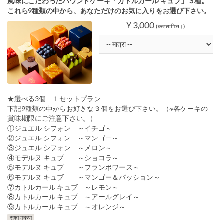
風味にこだわったパウンドケーキ「カトルカール キュブ」３種。
これら9種類の中から、あなただけのお気に入りをお選び下さい。
¥ 3,000
(कर शामिल।)
★選べる3個 １セットプラン
下記9種類の中からお好きな３個をお選び下さい。（※各ケーキの
賞味期限にご注意下さい。）
①ジュエル シフォン ～イチゴ～
②ジュエル シフォン ～マンゴー～
③ジュエル シフォン ～メロン～
④モデルヌ キュブ ～ショコラ～
⑤モデルヌ キュブ ～フランボワーズ～
⑥モデルヌ キュブ ～マンゴー＆パッション～
⑦カトルカール キュブ ～レモン～
⑧カトルカール キュブ ～アールグレイ～
⑨カトルカール キュブ ～オレンジ～
सूक्ष्म मुद्रण