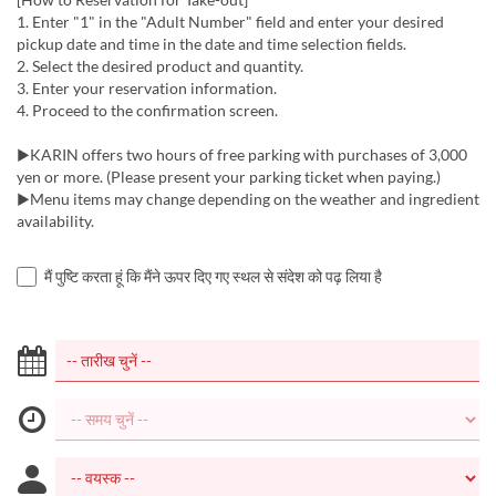
1. Enter "1" in the "Adult Number" field and enter your desired
pickup date and time in the date and time selection fields.
2. Select the desired product and quantity.
3. Enter your reservation information.
4. Proceed to the confirmation screen.
▶KARIN offers two hours of free parking with purchases of 3,000
yen or more. (Please present your parking ticket when paying.)
▶Menu items may change depending on the weather and ingredient
availability.
मैं पुष्टि करता हूं कि मैंने ऊपर दिए गए स्थल से संदेश को पढ़ लिया है