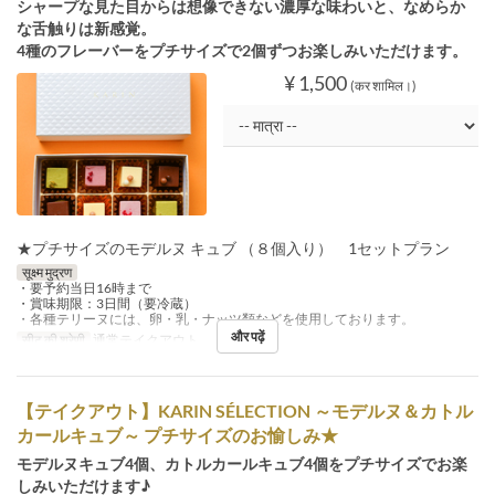
シャープな見た目からは想像できない濃厚な味わいと、なめらか
な舌触りは新感覚。
4種のフレーバーをプチサイズで2個ずつお楽しみいただけます。
¥ 1,500
(कर शामिल।)
★プチサイズのモデルヌ キュブ （８個入り） 1セットプラン
सूक्ष्म मुद्रण
・要予約当日16時まで
・賞味期限：3日間（要冷蔵）
・各種テリーヌには、卵・乳・ナッツ類などを使用しております。
और पढ़ें
सीट की श्रेणी
通常テイクアウト
【テイクアウト】KARIN SÉLECTION ～モデルヌ＆カトル
カールキュブ～ プチサイズのお愉しみ★
モデルヌキュブ4個、カトルカールキュブ4個をプチサイズでお楽
しみいただけます♪