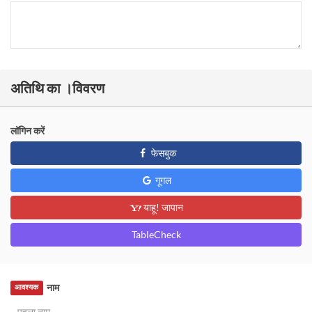
अतिथि का ।विवरण
लॉगिन करें
फेसबुक
गूगल
याहू! जापान
TableCheck
नाम
आवश्यक