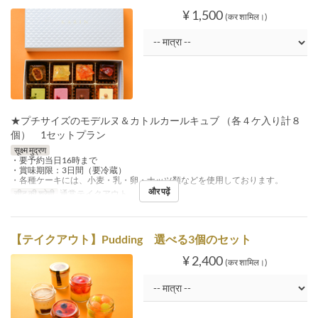
¥ 1,500
(कर शामिल।)
★プチサイズのモデルヌ＆カトルカールキュブ （各４ケ入り計８
個） 1セットプラン
सूक्ष्म मुद्रण
・要予約当日16時まで
・賞味期限：3日間（要冷蔵）
・各種ケーキには、小麦・乳・卵・ナッツ類などを使用しております。
और पढ़ें
सीट की श्रेणी
通常テイクアウト
【テイクアウト】Pudding 選べる3個のセット
¥ 2,400
(कर शामिल।)